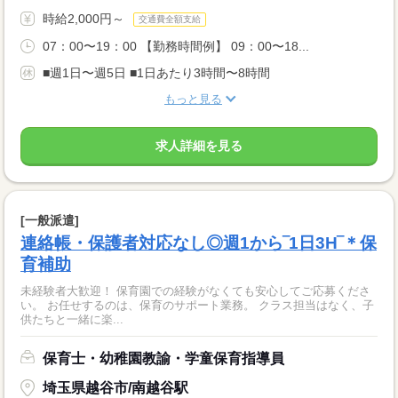
時給2,000円～
交通費全額支給
07：00〜19：00 【勤務時間例】 09：00〜18...
■週1日〜週5日 ■1日あたり3時間〜8時間
もっと見る
求人詳細を見る
[一般派遣]
連絡帳・保護者対応なし◎週1から‾1日3H‾＊保
育補助
未経験者大歓迎！ 保育園での経験がなくても安心してご応募くださ
い。 お任せするのは、保育のサポート業務。 クラス担当はなく、子
供たちと一緒に楽...
保育士・幼稚園教諭・学童保育指導員
埼玉県越谷市/南越谷駅