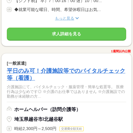
【シフト制】 早）7：00-16：00 遅）10：00...
◆就業可能な曜日、時間、希望休暇日はお気...
もっと見る
求人詳細を見る
1週間以内公開
[一般派遣]
平日のみ可！介護施設等でのバイタルチェック
等（看護）
介護施設にて、バイタルチェック・服薬管理・簡単な処置等。 医療
行為は少なめです◎ ※介護のお仕事ではありません ※介護施設での
勤務が未経験の方...
ホームヘルパー（訪問介護等）
埼玉県越谷市/北越谷駅
時給2,300円～2,500円
交通費全額支給