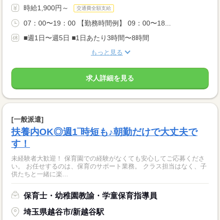
時給1,900円～
交通費全額支給
07：00〜19：00 【勤務時間例】 09：00〜18...
■週1日〜週5日 ■1日あたり3時間〜8時間
もっと見る
求人詳細を見る
[一般派遣]
扶養内OK◎週1‾時短も♪朝勤だけで大丈夫で
す！
未経験者大歓迎！ 保育園での経験がなくても安心してご応募くださ
い。 お任せするのは、保育のサポート業務。 クラス担当はなく、子
供たちと一緒に楽...
保育士・幼稚園教諭・学童保育指導員
埼玉県越谷市/新越谷駅