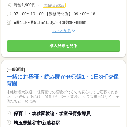
時給1,900円～
交通費全額支給
07：00〜19：00 【勤務時間例】 09：00〜18...
■週1日〜週5日 ■1日あたり3時間〜8時間
もっと見る
求人詳細を見る
[一般派遣]
一緒にお昼寝・読み聞かせ◎週1・1日3H‾＠保
育園
未経験者大歓迎！ 保育園での経験がなくても安心してご応募くださ
い。 お任せするのは、保育のサポート業務。 クラス担当はなく、子
供たちと一緒に楽...
保育士・幼稚園教諭・学童保育指導員
埼玉県越谷市/新越谷駅