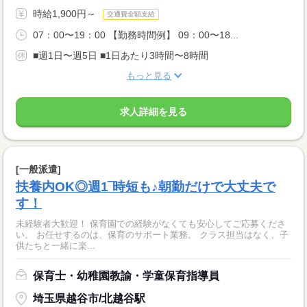
時給1,900円～
交通費全額支給
07：00〜19：00 【勤務時間例】 09：00〜18...
■週1日〜週5日 ■1日あたり3時間〜8時間
もっと見る
求人詳細を見る
[一般派遣]
扶養内OK◎週1‾時短も♪朝勤だけで大丈夫で
す！
未経験者大歓迎！ 保育園での経験がなくても安心してご応募くださ
い。 お任せするのは、保育のサポート業務。 クラス担当はなく、子
供たちと一緒に楽...
保育士・幼稚園教諭・学童保育指導員
埼玉県越谷市/北越谷駅