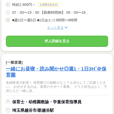
時給1,900円～
交通費全額支給
07：00〜19：00 【勤務時間例】 09：00〜18...
■週1日〜週5日 ■1日あたり3時間〜8時間
もっと見る
求人詳細を見る
[一般派遣]
一緒にお昼寝・読み聞かせ◎週1・1日3H‾＠保
育園
未経験者大歓迎！ 保育園での経験がなくても安心してご応募くださ
い。 お任せするのは、保育のサポート業務。 クラス担当はなく、子
供たちと一緒に楽...
保育士・幼稚園教諭・学童保育指導員
埼玉県越谷市/新越谷駅