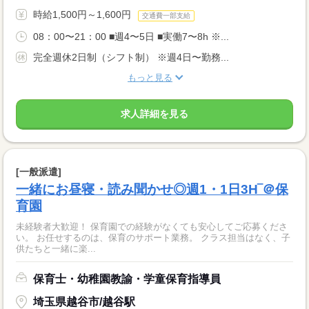
時給1,500円～1,600円
交通費一部支給
08：00〜21：00 ■週4〜5日 ■実働7〜8h ※...
完全週休2日制（シフト制） ※週4日〜勤務...
もっと見る
求人詳細を見る
[一般派遣]
一緒にお昼寝・読み聞かせ◎週1・1日3H‾＠保
育園
未経験者大歓迎！ 保育園での経験がなくても安心してご応募くださ
い。 お任せするのは、保育のサポート業務。 クラス担当はなく、子
供たちと一緒に楽...
保育士・幼稚園教諭・学童保育指導員
埼玉県越谷市/越谷駅