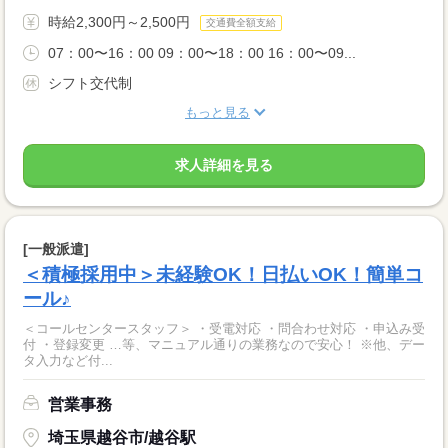
時給2,300円～2,500円
交通費全額支給
07：00〜16：00 09：00〜18：00 16：00〜09...
シフト交代制
もっと見る
求人詳細を見る
[一般派遣]
＜積極採用中＞未経験OK！日払いOK！簡単コ
ール♪
＜コールセンタースタッフ＞ ・受電対応 ・問合わせ対応 ・申込み受
付 ・登録変更 …等、マニュアル通りの業務なので安心！ ※他、デー
タ入力など付...
営業事務
埼玉県越谷市/越谷駅