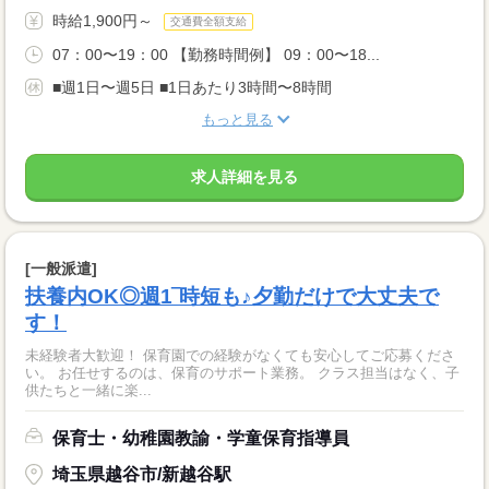
時給1,900円～
交通費全額支給
07：00〜19：00 【勤務時間例】 09：00〜18...
■週1日〜週5日 ■1日あたり3時間〜8時間
もっと見る
求人詳細を見る
[一般派遣]
扶養内OK◎週1‾時短も♪夕勤だけで大丈夫で
す！
未経験者大歓迎！ 保育園での経験がなくても安心してご応募くださ
い。 お任せするのは、保育のサポート業務。 クラス担当はなく、子
供たちと一緒に楽...
保育士・幼稚園教諭・学童保育指導員
埼玉県越谷市/新越谷駅