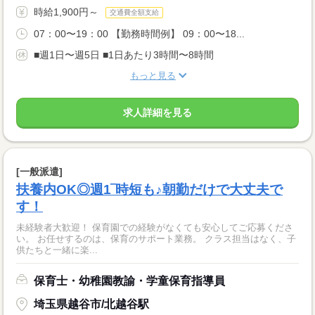
時給1,900円～
交通費全額支給
07：00〜19：00 【勤務時間例】 09：00〜18...
■週1日〜週5日 ■1日あたり3時間〜8時間
もっと見る
求人詳細を見る
[一般派遣]
扶養内OK◎週1‾時短も♪朝勤だけで大丈夫で
す！
未経験者大歓迎！ 保育園での経験がなくても安心してご応募くださ
い。 お任せするのは、保育のサポート業務。 クラス担当はなく、子
供たちと一緒に楽...
保育士・幼稚園教諭・学童保育指導員
埼玉県越谷市/北越谷駅