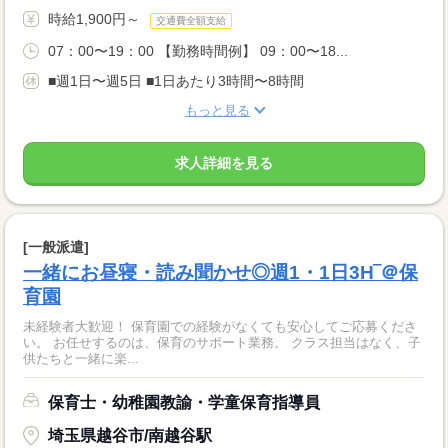
時給1,900円～
交通費全額支給
07：00〜19：00 【勤務時間例】 09：00〜18...
■週1日〜週5日 ■1日あたり3時間〜8時間
もっと見る
求人詳細を見る
[一般派遣]
一緒にお昼寝・読み聞かせ◎週1・1日3H‾＠保
育園
未経験者大歓迎！ 保育園での経験がなくても安心してご応募くださ
い。 お任せするのは、保育のサポート業務。 クラス担当はなく、子
供たちと一緒に楽...
保育士・幼稚園教諭・学童保育指導員
埼玉県越谷市/南越谷駅