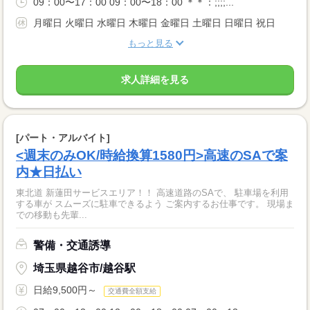
09：00〜17：00 09：00〜18：00 ＊＊：;;;;...
月曜日 火曜日 水曜日 木曜日 金曜日 土曜日 日曜日 祝日
もっと見る
求人詳細を見る
[パート・アルバイト]
<週末のみOK/時給換算1580円>高速のSAで案
内★日払い
東北道 新蓮田サービスエリア！！ 高速道路のSAで、 駐車場を利用
する車が スムーズに駐車できるよう ご案内するお仕事です。 現場ま
での移動も先輩...
警備・交通誘導
埼玉県越谷市/越谷駅
日給9,500円～
交通費全額支給