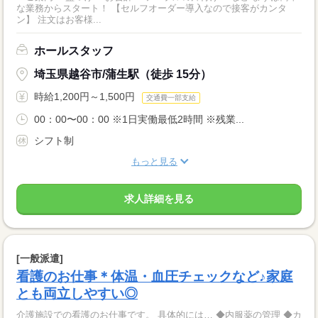
な業務からスタート！ 【セルフオーダー導入なので接客がカンタ
ン】 注文はお客様...
ホールスタッフ
埼玉県越谷市/蒲生駅（徒歩 15分）
時給1,200円～1,500円
交通費一部支給
00：00〜00：00 ※1日実働最低2時間 ※残業...
シフト制
もっと見る
求人詳細を見る
[一般派遣]
看護のお仕事＊体温・血圧チェックなど♪家庭
とも両立しやすい◎
介護施設での看護のお仕事です。 具体的には… ◆内服薬の管理 ◆カ