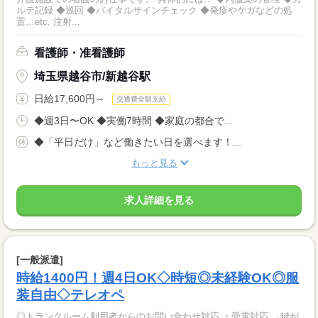
ルテ記録 ◆巡回 ◆バイタルサインチェック ◆発疹やケガなどの処
置…etc. 注射...
看護師・准看護師
埼玉県越谷市/新越谷駅
日給17,600円～
交通費全額支給
◆週3日〜OK ◆実働7時間 ◆家庭の都合で...
◆「平日だけ」など働きたい日を選べます！...
もっと見る
求人詳細を見る
[一般派遣]
時給1400円！週4日OK◇時短◎未経験OK◎服
装自由◇テレオペ
◎トランクルーム利用者からのお問い合わせ対応 ・受電対応 →鍵が