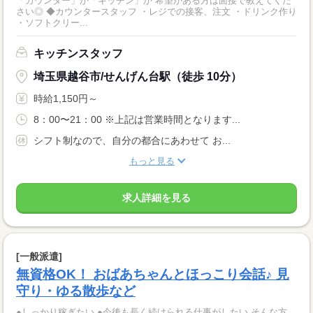
「カウンター」か「キッチン」か 希望がある方は面接で教えてくだ
さい◎ ◆カウンタースタッフ ・レジでの接客、注文 ・ドリンク作り
・ソフトクリー...
キッチンスタッフ
埼玉県越谷市/せんげん台駅（徒歩 10分）
時給1,150円～
8：00〜21：00 ※上記は営業時間となります...
シフト制なので、自分の都合にあわせて お...
もっと見る
求人詳細を見る
[一般派遣]
無資格OK！ おばあちゃんとほっこり会話♪ 見
守り・ゆる散歩など
●しっかり稼ぎたい ●今後も長く続けられる仕事がしたい そんな方、