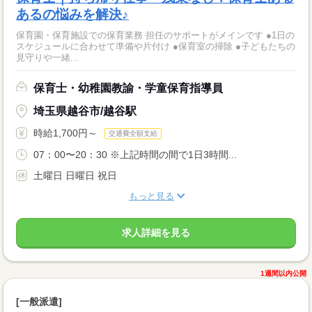
あるの悩みを解決♪
保育園・保育施設での保育業務 担任のサポートがメインです ●1日の
スケジュールに合わせて準備や片付け ●保育室の掃除 ●子どもたちの
見守りや一緒...
保育士・幼稚園教諭・学童保育指導員
埼玉県越谷市/越谷駅
時給1,700円～
交通費全額支給
07：00〜20：30 ※上記時間の間で1日3時間...
土曜日 日曜日 祝日
もっと見る
求人詳細を見る
1週間以内公開
[一般派遣]