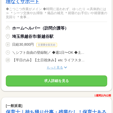
理なくサポート
◆こつこつ作業がメイン ◆時間に追われず、ゆったり ≪具体的には
≫ ＊シーツ交換やお掃除 ＊備品の補充 ＊就寝のお手伝いや就寝後の
見回り ＊食事...
ホームヘルパー（訪問介護等）
埼玉県越谷市/新越谷駅
日給30,800円
交通費全額支給
＼シフト自由の登録制／ ◆週1日〜OK ◆土...
【平日のみ】【土日祝休み】etc ライフスタ...
もっと見る
求人詳細を見る
1週間以内公開
[一般派遣]
保育士｜持ち帰り仕事・残業なし！保育士ある