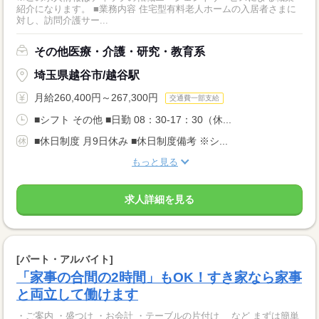
紹介になります。 ■業務内容 住宅型有料老人ホームの入居者さまに
対し、訪問介護サー...
その他医療・介護・研究・教育系
埼玉県越谷市/越谷駅
月給260,400円～267,300円
交通費一部支給
■シフト その他 ■日勤 08：30-17：30（休...
■休日制度 月9日休み ■休日制度備考 ※シ...
もっと見る
求人詳細を見る
[パート・アルバイト]
「家事の合間の2時間」もOK！すき家なら家事
と両立して働けます
・ご案内 ・盛つけ ・お会計 ・テーブルの片付け など まずは簡単