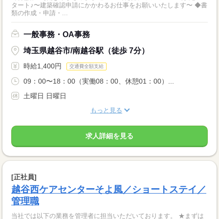
タート♪〜建築確認申請にかかわるお仕事をお願いいたします〜 ◆書
類の作成・申請・...
一般事務・OA事務
埼玉県越谷市/南越谷駅（徒歩 7分）
時給1,400円
交通費全額支給
09：00〜18：00（実働08：00、休憩01：00）...
土曜日 日曜日
もっと見る
求人詳細を見る
[正社員]
越谷西ケアセンターそよ風／ショートステイ／
管理職
当社では以下の業務を管理者に担当いただいております。 ★まずは