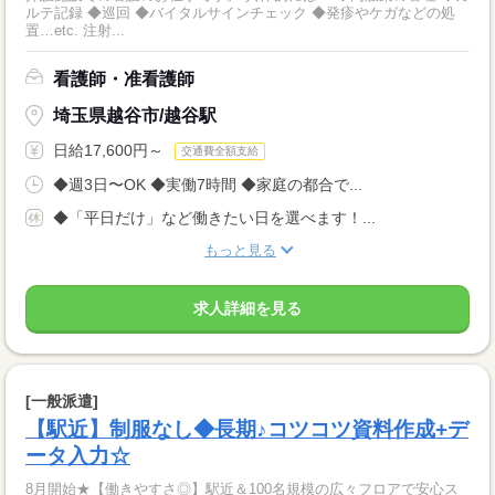
ルテ記録 ◆巡回 ◆バイタルサインチェック ◆発疹やケガなどの処
置…etc. 注射...
看護師・准看護師
埼玉県越谷市/越谷駅
日給17,600円～
交通費全額支給
◆週3日〜OK ◆実働7時間 ◆家庭の都合で...
◆「平日だけ」など働きたい日を選べます！...
もっと見る
求人詳細を見る
[一般派遣]
【駅近】制服なし◆長期♪コツコツ資料作成+デ
ータ入力☆
8月開始★【働きやすさ◎】駅近＆100名規模の広々フロアで安心ス