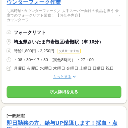
ウンターフォーク作業
＼高時給×カウンターフォーク／ 大手スーパー向けの食品を扱う 倉
庫でのフォークリフト業務！ 【お仕事内容】 ￣￣￣￣￣￣￣￣￣ ・
カウンターフ...
フォークリフト
埼玉県さいたま市岩槻区/岩槻駅（車 10分）
時給1,800円～2,250円
交通費一部支給
・08：30〜17：30 （実働8時間） ・27：00...
月曜日 火曜日 水曜日 木曜日 金曜日 土曜日 日曜日 祝日
もっと見る
求人詳細を見る
[一般派遣]
即日勤務の方、給与UP保障します！採血・点