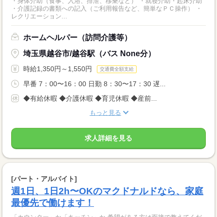
・身体介助（食事、入浴、排泄、移乗など） ・就寝介助・起床介助
・介護記録の書類への記入（ご利用報告など、簡単なＰＣ操作） ・
レクリエーション...
ホームヘルパー（訪問介護等）
埼玉県越谷市/越谷駅（バス None分）
時給1,350円～1,550円
交通費全額支給
早番 7：00〜16：00 日勤 8：30〜17：30 遅...
◆有給休暇 ◆介護休暇 ◆育児休暇 ◆産前...
もっと見る
求人詳細を見る
[パート・アルバイト]
週1日、1日2h〜OKのマクドナルドなら、家庭
最優先で働けます！