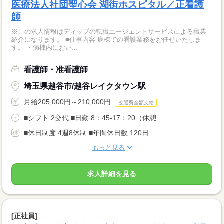
医療法人社団聖心会 湖街ホスピタル／正看護
師
※この求人情報はディップの転職エージェントサービスによる職業
紹介になります。 ■仕事内容 病棟での看護業務をお任せいたしま
す。 ・病棟内におい...
看護師・准看護師
埼玉県越谷市/越谷レイクタウン駅
月給205,000円～210,000円
交通費全額支給
■シフト 2交代 ■日勤 8：45-17：20（休憩...
■休日制度 4週8休制 ■年間休日数 120日
もっと見る
求人詳細を見る
[正社員]