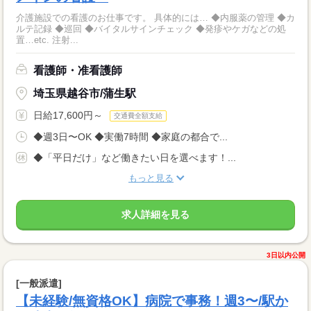
介護施設での看護のお仕事です。 具体的には… ◆内服薬の管理 ◆カ
ルテ記録 ◆巡回 ◆バイタルサインチェック ◆発疹やケガなどの処
置…etc. 注射...
看護師・准看護師
埼玉県越谷市/蒲生駅
日給17,600円～
交通費全額支給
◆週3日〜OK ◆実働7時間 ◆家庭の都合で...
◆「平日だけ」など働きたい日を選べます！...
もっと見る
求人詳細を見る
3日以内公開
[一般派遣]
【未経験/無資格OK】病院で事務！週3〜/駅か