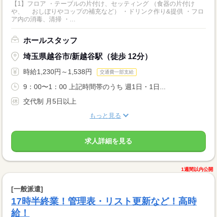
【1】フロア ・テーブルの片付け、セッティング （食器の片付け
や、 おしぼりやコップの補充など） ・ドリンク作り&提供 ・フロ
ア内の消毒、清掃 ・...
ホールスタッフ
埼玉県越谷市/新越谷駅（徒歩 12分）
時給1,230円～1,538円
交通費一部支給
9：00〜1：00 上記時間帯のうち 週1日・1日...
交代制 月5日以上
もっと見る
求人詳細を見る
1週間以内公開
[一般派遣]
17時半終業！管理表・リスト更新など！高時
給！