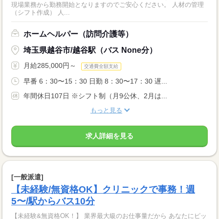
現場業務から勤務開始となりますのでご安心ください。 人材の管理
（シフト作成） 人...
ホームヘルパー（訪問介護等）
埼玉県越谷市/越谷駅（バス None分）
月給285,000円～
交通費全額支給
早番 6：30〜15：30 日勤 8：30〜17：30 遅...
年間休日107日 ※シフト制（月9公休、2月は...
もっと見る
求人詳細を見る
[一般派遣]
【未経験/無資格OK】クリニックで事務！週
5〜/駅からバス10分
【未経験&無資格OK！】 業界最大級のお仕事量だから あなたにピッ