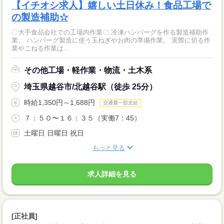
【イチオシ求人】嬉しい土日休み！食品工場で
の製造補助☆
〇大手食品会社での工場内作業〇 冷凍ハンバーグを作る製造補助作
業。 ハンバーグ製造に使う玉ねぎやお肉の準備作業。 実際に切る作
業やこねる作業は...
その他工場・軽作業・物流・土木系
埼玉県越谷市/北越谷駅（徒歩 25分）
時給1,350円～1,688円
交通費一部支給
７：５０〜１６：３５（実働7：45）
土曜日 日曜日 祝日
もっと見る
求人詳細を見る
[正社員]