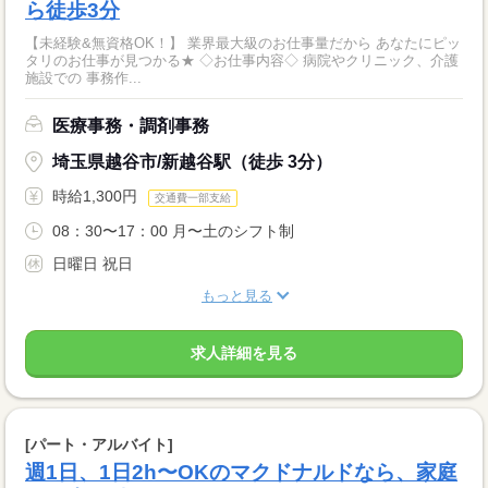
ら徒歩3分
【未経験&無資格OK！】 業界最大級のお仕事量だから あなたにピッ
タリのお仕事が見つかる★ ◇お仕事内容◇ 病院やクリニック、介護
施設での 事務作...
医療事務・調剤事務
埼玉県越谷市/新越谷駅（徒歩 3分）
時給1,300円
交通費一部支給
08：30〜17：00 月〜土のシフト制
日曜日 祝日
もっと見る
求人詳細を見る
[パート・アルバイト]
週1日、1日2h〜OKのマクドナルドなら、家庭