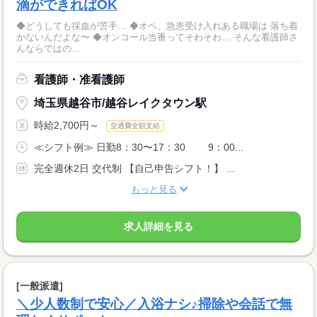
滴ができればOK
◆どうしても採血が苦手… ◆オペ、急患受け入れある職場は 落ち着
かないんだよな〜 ◆オンコール当番ってそわそわ… そんな看護師さ
んならではの...
看護師・准看護師
埼玉県越谷市/越谷レイクタウン駅
時給2,700円～
交通費全額支給
≪シフト例≫ 日勤8：30〜17：30 9：00...
完全週休2日 交代制 【自己申告シフト！】 ...
もっと見る
求人詳細を見る
[一般派遣]
＼少人数制で安心／入浴ナシ♪掃除や会話で無