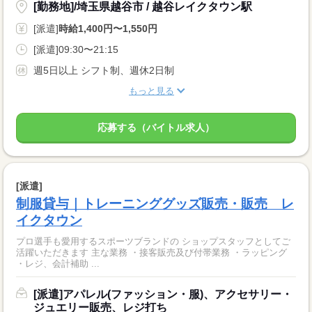
[勤務地]/埼玉県越谷市 / 越谷レイクタウン駅
[派遣]
時給1,400円〜1,550円
[派遣]09:30〜21:15
週5日以上 シフト制、週休2日制
もっと見る
応募する（バイトル求人）
[派遣]
制服貸与｜トレーニンググッズ販売・販売 レ
イクタウン
プロ選手も愛用するスポーツブランドの ショップスタッフとしてご
活躍いただきます 主な業務 ・接客販売及び付帯業務 ・ラッピング
・レジ、会計補助 ...
[派遣]アパレル(ファッション・服)、アクセサリー・
ジュエリー販売、レジ打ち