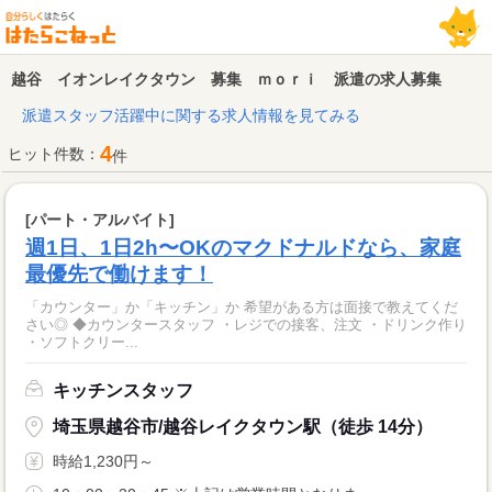
越谷 イオンレイクタウン 募集 ｍｏｒｉ 派遣の求人募集
派遣スタッフ活躍中に関する求人情報を見てみる
4
ヒット件数：
件
[パート・アルバイト]
週1日、1日2h〜OKのマクドナルドなら、家庭
最優先で働けます！
「カウンター」か「キッチン」か 希望がある方は面接で教えてくだ
さい◎ ◆カウンタースタッフ ・レジでの接客、注文 ・ドリンク作り
・ソフトクリー...
キッチンスタッフ
埼玉県越谷市/越谷レイクタウン駅（徒歩 14分）
時給1,230円～