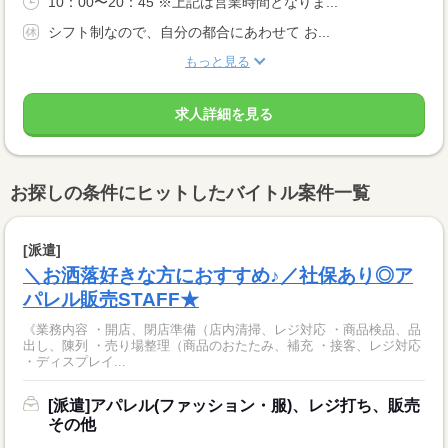
10：00〜20：45 ※上記は営業時間となりま...
シフト制なので、自分の都合にあわせて お...
もっと見る
求人詳細を見る
お探しの条件にヒットしたバイトル案件一覧
[派遣]
＼お洒落好きな方におすすめ♪／社保あり◎ア
パレル販売STAFF★
《業務内容 ・開店、閉店準備（店内清掃、レジ対応 ・商品検品、品
出し、陳列 ・売り場整理（商品のおたたみ、補充 ・接客、レジ対応
・ディスプレイ...
[派遣]アパレル(ファッション・服)、レジ打ち、販売
その他