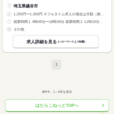
埼玉県越谷市
1,250円〜1,350円 ※フルタイム求人の場合は月額（換算額）、パート求人の場合は時間額を表示しています。
就業時間１ 9時45分〜18時30分 就業時間２ 11時15分〜20時00分 就業時間３ 12時30分〜21時15分 又は 9時45分〜21時15分の時間の間の5時間程度 就業時間に関する特記事項 ＊就業時間については、お気軽にご相談ください。 <BR> ＊フルタイム勤務の場合（１）（２）（３）のシフト制 <BR> ＊４〜５時間勤務も歓迎いたします。
その他
求人詳細を見る
(ハローワークより転載)
1
4
件中、1～4件を表示
はたらこねっとTOPへ