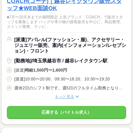
COACH(コーチ)｜越谷レイクタウン販売スタ
ッフ★WEB面談OK
■7月〜10月末までの期間限定 人気ブランド「COACH」で販売スタ
ッフを募集します バッグや革小物の接客販売を中心に、商品整理、
ストック業務、ラッピ...
[派遣]アパレル(ファッション・服)、アクセサリー・
ジュエリー販売、案内(インフォメーション/レセプシ
ョン)・フロント
[勤務地]/埼玉県越谷市 / 越谷レイクタウン駅
[派遣]
時給1,500円〜1,600円
[派遣]10:00〜20:00、09:30〜18:20、10:30〜19:20
週休2日のシフト制です。週5日のフルタイム勤務となります。オン・オフのメリハリをつけながら働けます。
もっと見る
応募する（バイトル求人）