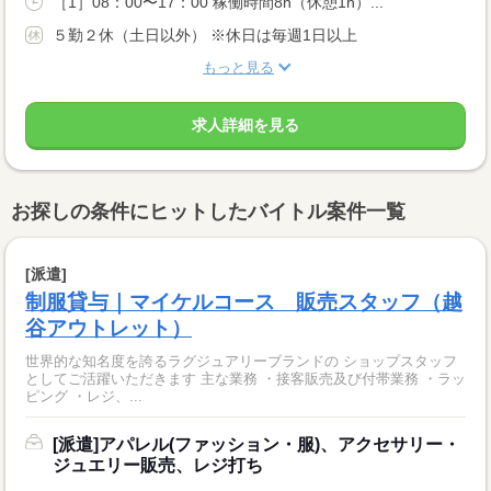
［1］08：00〜17：00 稼働時間8h（休憩1h）...
５勤２休（土日以外） ※休日は毎週1日以上
もっと見る
求人詳細を見る
お探しの条件にヒットしたバイトル案件一覧
[派遣]
制服貸与｜マイケルコース 販売スタッフ（越
谷アウトレット）
世界的な知名度を誇るラグジュアリーブランドの ショップスタッフ
としてご活躍いただきます 主な業務 ・接客販売及び付帯業務 ・ラッ
ピング ・レジ、...
[派遣]アパレル(ファッション・服)、アクセサリー・
ジュエリー販売、レジ打ち