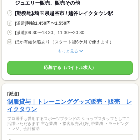
ジュエリー販売、販売その他
[勤務地]/埼玉県越谷市 / 越谷レイクタウン駅
[派遣]
時給1,450円〜1,550円
[派遣]09:30〜18:30、11:30〜20:30
ほか有給休暇あり（スタート後6ケ月で使えます）
もっと見る
応募する（バイトル求人）
[派遣]
制服貸与｜トレーニンググッズ販売・販売 レ
イクタウン
プロ選手も愛用するスポーツブランドの ショップスタッフとしてご
活躍いただきます 主な業務 ・接客販売及び付帯業務 ・ラッピング
・レジ、会計補助 ...