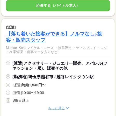
応募する（バイトル求人）
[派遣]
【落ち着いた接客ができる】ノルマなし♪接
客・販売スタッフ
Michael Kors マイケル・コース ・接客販売 ・ディスプレイ ・レジ
・在庫管理 ・顧客データ入力など！
[派遣]アクセサリー・ジュエリー販売、アパレル(フ
ァッション・服)、販売その他
[勤務地]/埼玉県越谷市 / 越谷レイクタウン駅
[派遣]
時給1,540円〜
[派遣]10:00〜19:00
週5日以上
もっと見る