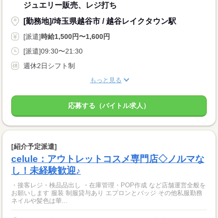
ジュエリー販売、レジ打ち
[勤務地]/埼玉県越谷市 / 越谷レイクタウン駅
[派遣]
時給1,500円〜1,600円
[派遣]09:30〜21:30
週休2日シフト制
もっと見る
応募する（バイトル求人）
[紹介予定派遣]
celule：アウトレットコスメ専門店◇ノルマな
し！未経験歓迎♪
・接客レジ・検品品出し ・在庫管理・POP作成 など店舗運営全般を
お願いします 服装 制服貸与あり エプロンとバッジ その他私服勤務
ネイルや髪色は華...