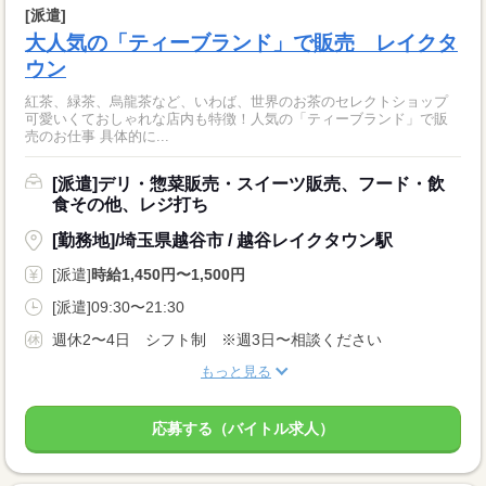
[派遣]
大人気の「ティーブランド」で販売 レイクタ
ウン
紅茶、緑茶、烏龍茶など、いわば、世界のお茶のセレクトショップ
可愛いくておしゃれな店内も特徴！人気の「ティーブランド」で販
売のお仕事 具体的に...
[派遣]デリ・惣菜販売・スイーツ販売、フード・飲
食その他、レジ打ち
[勤務地]/埼玉県越谷市 / 越谷レイクタウン駅
[派遣]
時給1,450円〜1,500円
[派遣]09:30〜21:30
週休2〜4日 シフト制 ※週3日〜相談ください
もっと見る
応募する（バイトル求人）