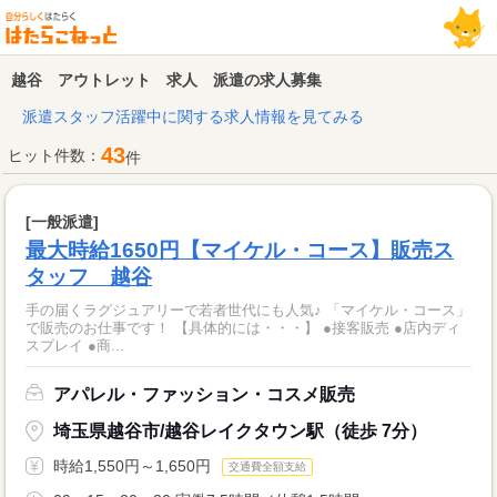
越谷 アウトレット 求人 派遣の求人募集
派遣スタッフ活躍中に関する求人情報を見てみる
43
ヒット件数：
件
[一般派遣]
最大時給1650円【マイケル・コース】販売ス
タッフ 越谷
手の届くラグジュアリーで若者世代にも人気♪ 「マイケル・コース」
で販売のお仕事です！ 【具体的には・・・】 ●接客販売 ●店内ディ
スプレイ ●商...
アパレル・ファッション・コスメ販売
埼玉県越谷市/越谷レイクタウン駅（徒歩 7分）
時給1,550円～1,650円
交通費全額支給