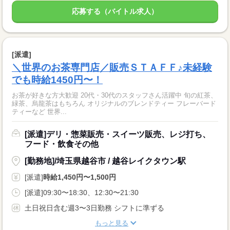
応募する（バイトル求人）
[派遣]
＼世界のお茶専門店／販売ＳＴＡＦＦ♪未経験
でも時給1450円〜！
お茶が好きな方大歓迎 20代・30代のスタッフさん活躍中 旬の紅茶、
緑茶、烏龍茶はもちろん オリジナルのブレンドティー フレーバード
ティーなど 世界...
[派遣]デリ・惣菜販売・スイーツ販売、レジ打ち、
フード・飲食その他
[勤務地]/埼玉県越谷市 / 越谷レイクタウン駅
[派遣]
時給1,450円〜1,500円
[派遣]09:30〜18:30、12:30〜21:30
土日祝日含む週3〜3日勤務 シフトに準ずる
もっと見る