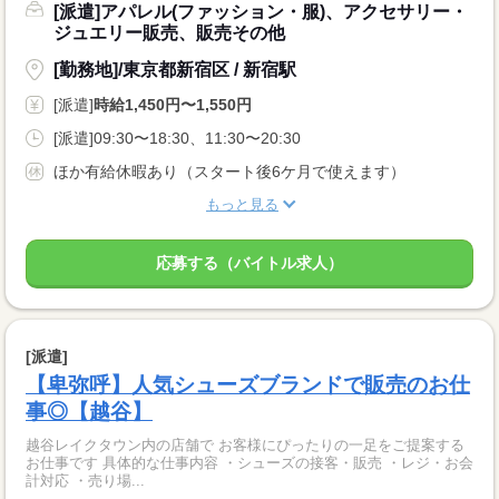
[派遣]アパレル(ファッション・服)、アクセサリー・
ジュエリー販売、販売その他
[勤務地]/東京都新宿区 / 新宿駅
[派遣]
時給1,450円〜1,550円
[派遣]09:30〜18:30、11:30〜20:30
ほか有給休暇あり（スタート後6ケ月で使えます）
もっと見る
応募する（バイトル求人）
[派遣]
【卑弥呼】人気シューズブランドで販売のお仕
事◎【越谷】
越谷レイクタウン内の店舗で お客様にぴったりの一足をご提案する
お仕事です 具体的な仕事内容 ・シューズの接客・販売 ・レジ・お会
計対応 ・売り場...