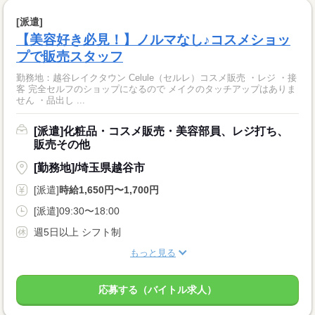
[派遣]
【美容好き必見！】ノルマなし♪コスメショッ
プで販売スタッフ
勤務地：越谷レイクタウン Celule（セルレ）コスメ販売 ・レジ ・接
客 完全セルフのショップになるので メイクのタッチアップはありま
せん ・品出し ...
[派遣]化粧品・コスメ販売・美容部員、レジ打ち、
販売その他
[勤務地]/埼玉県越谷市
[派遣]
時給1,650円〜1,700円
[派遣]09:30〜18:00
週5日以上 シフト制
もっと見る
応募する（バイトル求人）