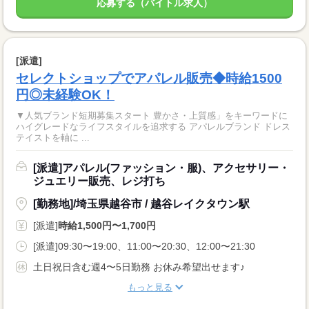
応募する（バイトル求人）
[派遣]
セレクトショップでアパレル販売◆時給1500
円◎未経験OK！
▼人気ブランド短期募集スタート 豊かさ・上質感」をキーワードに
ハイグレードなライフスタイルを追求する アパレルブランド ドレス
テイストを軸に ...
[派遣]アパレル(ファッション・服)、アクセサリー・
ジュエリー販売、レジ打ち
[勤務地]/埼玉県越谷市 / 越谷レイクタウン駅
[派遣]
時給1,500円〜1,700円
[派遣]09:30〜19:00、11:00〜20:30、12:00〜21:30
土日祝日含む週4〜5日勤務 お休み希望出せます♪
もっと見る