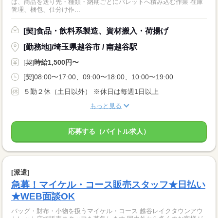
は、商品を送り先・種類・納期ごとにパレットへ積み込む作業 在庫
管理、梱包、仕分け作...
[契]食品・飲料系製造、資材搬入・荷揚げ
[勤務地]/埼玉県越谷市 / 南越谷駅
[契]
時給1,500円〜
[契]08:00〜17:00、09:00〜18:00、10:00〜19:00
５勤２休（土日以外） ※休日は毎週1日以上
もっと見る
応募する（バイトル求人）
[派遣]
急募！マイケル・コース販売スタッフ★日払い
★WEB面談OK
バッグ・財布・小物を扱うマイケル・コース 越谷レイクタウンアウ