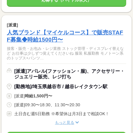
[派遣]
人気ブランド【マイケルコース】で販売STAF
F募集◆時給1500円〜
接客・販売・お包み・レジ業務 ストック管理・ディスプレイ替えな
ど お仕事は少しずつ覚えてくださいね 服装 私服勤務 モノトーン系
のトップス+パンツ...
[派遣]アパレル(ファッション・服)、アクセサリー・
ジュエリー販売、レジ打ち
[勤務地]/埼玉県越谷市 / 越谷レイクタウン駅
[派遣]
時給1,500円〜
[派遣]09:30〜18:30、11:30〜20:30
土日含む週5日勤務 ※希望休は月3日まで相談OK！
もっと見る