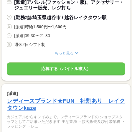
[派遣]アパレル(ファッション・服)、アクセサリー・
ジュエリー販売、レジ打ち
[勤務地]/埼玉県越谷市 / 越谷レイクタウン駅
[派遣]
時給1,500円〜1,600円
[派遣]09:30〜21:30
週休2日シフト制
もっと見る
応募する（バイトル求人）
[派遣]
レディースブランド★FUN 社割あり レイク
タウンkaze
カジュアルからキレイめまで。レディースブランドの ショップスタ
ッフとしてご活躍いただきます 主な業務 ・接客販売及び付帯業務 ・
ラッピング ・レ...