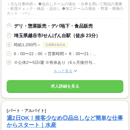
＜主な仕事内容＞ ◆品出しチームの場合 ・台車を用いて商品の運搬
・鮮度チェック・検品 ・品出し ◆加工チームの場合 ・野菜・果物の
カット ・パッ...
デリ・惣菜販売・デパ地下・食品販売
埼玉県越谷市/せんげん台駅（徒歩 23分）
時給1,200円～
交通費全額支給
6：00〜22：00 ＜営業時間＞ 8：30〜21：...
※公休2〜5日/週 ※有休あり（6ヵ月後付与...
もっと見る
求人詳細を見る
[パート・アルバイト]
週2日OK！接客少なめ◎品出しなど簡単な仕事
からスタート｜水産