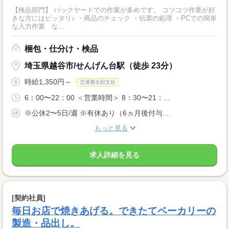
【検品部門】 バックヤードでの作業が多めです。 コツコツ作業が好
きな方にはピッタリ♪ ・商品のチェック ・伝票の処理 ・PCでの簡単
な入力作業 な...
梱包・仕分け・検品
埼玉県越谷市/せんげん台駅（徒歩 23分）
時給1,350円～
交通費全額支給
6：00〜22：00 ＜営業時間＞ 8：30〜21：...
※公休2〜5日/週 ※有休あり（6ヵ月後付与...
もっと見る
求人詳細を見る
[契約社員]
毎日お店で焼きあげる。できたてベーカリーの
製造・品出し。