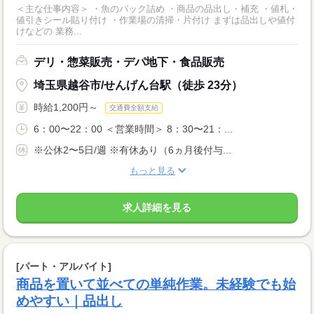
＜主な仕事内容＞ ・魚のパック詰め ・商品の品出し・補充 ・値札・
値引きシール貼り付け ・作業場の清掃・片付け まずは品出しや値付
けなどの 業務...
デリ・惣菜販売・デパ地下・食品販売
埼玉県越谷市/せんげん台駅（徒歩 23分）
時給1,200円～
交通費全額支給
6：00〜22：00 ＜営業時間＞ 8：30〜21：...
※公休2〜5日/週 ※有休あり（6ヵ月後付与...
もっと見る
求人詳細を見る
[パート・アルバイト]
商品を置いて並べての単純作業。未経験でも始
めやすい｜品出し