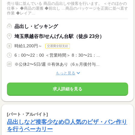
売り場に並んでいる 商品の品出しや接客を行います。 ＜そのほかの
仕事＞ ◆商品の運搬 ◆前出し …商品のパッケージを正面に並べ直す
作業 ◆レイア...
品出し・ピッキング
埼玉県越谷市/せんげん台駅（徒歩 23分）
時給1,200円～
交通費全額支給
6：00〜22：00 ＜営業時間＞ 8：30〜21：...
※公休2〜5日/週 ※有休あり（6ヵ月後付与...
もっと見る
求人詳細を見る
[パート・アルバイト]
品出しなど接客少なめ◎人気のピザ・パン作り
を行うベーカリー