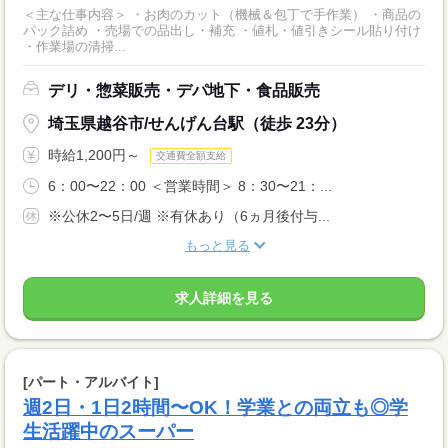
＜主な仕事内容＞ ・お肉のカット（機械＆包丁で手作業） ・商品の
パック詰め ・売場での品出し・補充 ・値札・値引きシール貼り付け
・作業場の清掃...
デリ・惣菜販売・デパ地下・食品販売
埼玉県越谷市/せんげん台駅（徒歩 23分）
時給1,200円～
交通費全額支給
6：00〜22：00 ＜営業時間＞ 8：30〜21：...
※公休2〜5日/週 ※有休あり（6ヵ月後付与...
もっと見る
求人詳細を見る
[パート・アルバイト]
週2日・1日2時間〜OK！学業との両立も◎学
生活躍中のスーパー