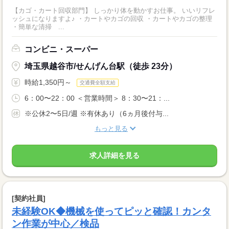
【カゴ・カート回収部門】 しっかり体を動かすお仕事。 いいリフレ
ッシュになりますよ♪ ・カートやカゴの回収 ・カートやカゴの整理
・簡単な清掃 ...
コンビニ・スーパー
埼玉県越谷市/せんげん台駅（徒歩 23分）
時給1,350円～
交通費全額支給
6：00〜22：00 ＜営業時間＞ 8：30〜21：...
※公休2〜5日/週 ※有休あり（6ヵ月後付与...
もっと見る
求人詳細を見る
[契約社員]
未経験OK◆機械を使ってピッと確認！カンタ
ン作業が中心／検品