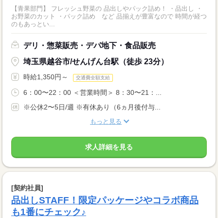
【青果部門】 フレッシュ野菜の 品出しやパック詰め！ ・品出し ・
お野菜のカット ・パック詰め など 品揃えが豊富なので 時間が経つ
のもあっとい...
デリ・惣菜販売・デパ地下・食品販売
埼玉県越谷市/せんげん台駅（徒歩 23分）
時給1,350円～
交通費全額支給
6：00〜22：00 ＜営業時間＞ 8：30〜21：...
※公休2〜5日/週 ※有休あり（6ヵ月後付与...
もっと見る
求人詳細を見る
[契約社員]
品出しSTAFF！限定パッケージやコラボ商品
も1番にチェック♪