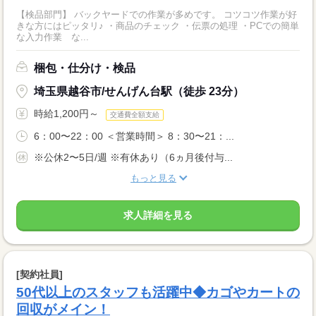
【検品部門】 バックヤードでの作業が多めです。 コツコツ作業が好
きな方にはピッタリ♪ ・商品のチェック ・伝票の処理 ・PCでの簡単
な入力作業 な...
梱包・仕分け・検品
埼玉県越谷市/せんげん台駅（徒歩 23分）
時給1,200円～
交通費全額支給
6：00〜22：00 ＜営業時間＞ 8：30〜21：...
※公休2〜5日/週 ※有休あり（6ヵ月後付与...
もっと見る
求人詳細を見る
[契約社員]
50代以上のスタッフも活躍中◆カゴやカートの
回収がメイン！