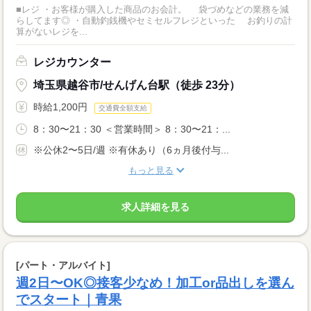
■レジ ・お客様が購入した商品のお会計。 袋づめなどの業務を減
らしてます◎ ・自動釣銭機やセミセルフレジといった お釣りの計
算がないレジを...
レジカウンター
埼玉県越谷市/せんげん台駅（徒歩 23分）
時給1,200円
交通費全額支給
8：30〜21：30 ＜営業時間＞ 8：30〜21：...
※公休2〜5日/週 ※有休あり（6ヵ月後付与...
もっと見る
求人詳細を見る
[パート・アルバイト]
週2日〜OK◎接客少なめ！加工or品出しを選ん
でスタート｜青果