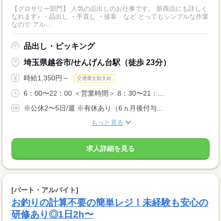
【グロサリー部門】 人気の品出しのお仕事です。 新商品にも詳しく
なれます♪ ・品出し ・手直し ・接客 など とってもシンプルな作業
なので アル...
品出し・ピッキング
埼玉県越谷市/せんげん台駅（徒歩 23分）
時給1,350円～
交通費全額支給
6：00〜22：00 ＜営業時間＞ 8：30〜21：...
※公休2〜5日/週 ※有休あり（6ヵ月後付与...
もっと見る
求人詳細を見る
[パート・アルバイト]
お釣りの計算不要の簡単レジ！未経験も安心の
研修あり◎1日2h〜