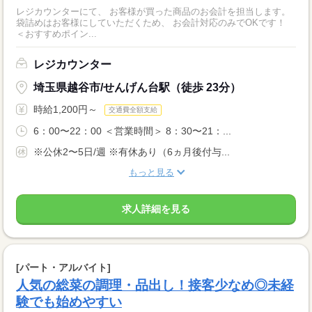
レジカウンターにて、 お客様が買った商品のお会計を担当します。
袋詰めはお客様にしていただくため、 お会計対応のみでOKです！
＜おすすめポイン...
レジカウンター
埼玉県越谷市/せんげん台駅（徒歩 23分）
時給1,200円～
交通費全額支給
6：00〜22：00 ＜営業時間＞ 8：30〜21：...
※公休2〜5日/週 ※有休あり（6ヵ月後付与...
もっと見る
求人詳細を見る
[パート・アルバイト]
人気の総菜の調理・品出し！接客少なめ◎未経
験でも始めやすい