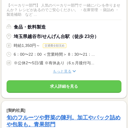
【ベーカリー部門】 人気のベーカリー部門で 一緒にパンを作りませ
んか？ レシピがあるのでご安心ください。 ・在庫管理 ・袋詰め ・
製造補助 など ...
食品・飲料製造
埼玉県越谷市/せんげん台駅（徒歩 23分）
時給1,350円～
交通費全額支給
6：00〜22：00 ＜営業時間＞ 8：30〜21：...
※公休2〜5日/週 ※有休あり（6ヵ月後付与...
もっと見る
求人詳細を見る
[契約社員]
旬のフルーツや野菜の陳列。加工やパック詰め
や包装も。青果部門