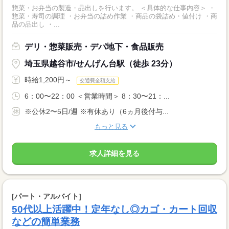
惣菜・お弁当の製造・品出しを行います。 ＜具体的な仕事内容＞ ・
惣菜・寿司の調理 ・お弁当の詰め作業 ・商品の袋詰め・値付け ・商
品の品出し ・...
デリ・惣菜販売・デパ地下・食品販売
埼玉県越谷市/せんげん台駅（徒歩 23分）
時給1,200円～
交通費全額支給
6：00〜22：00 ＜営業時間＞ 8：30〜21：...
※公休2〜5日/週 ※有休あり（6ヵ月後付与...
もっと見る
求人詳細を見る
[パート・アルバイト]
50代以上活躍中！定年なし◎カゴ・カート回収
などの簡単業務