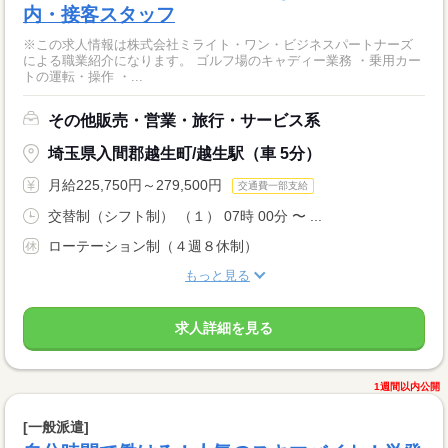
内・接客スタッフ
※この求人情報は株式会社ミライト・ワン・ビジネスパートナーズ
による職業紹介になります。 ゴルフ場のキャディー業務 ・乗用カー
トの運転・操作 ・...
その他販売・営業・旅行・サービス系
埼玉県入間郡越生町/越生駅（車 5分）
月給225,750円～279,500円
交通費一部支給
交替制（シフト制） （１） 07時 00分 〜 ...
ローテーション制（４週８休制）
もっと見る
求人詳細を見る
1週間以内公開
[一般派遣]