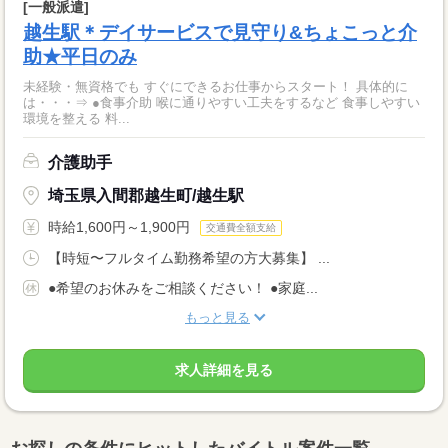
[一般派遣]
越生駅＊デイサービスで見守り&ちょこっと介
助★平日のみ
未経験・無資格でも すぐにできるお仕事からスタート！ 具体的に
は・・・⇒ ●食事介助 喉に通りやすい工夫をするなど 食事しやすい
環境を整える 料...
介護助手
埼玉県入間郡越生町/越生駅
時給1,600円～1,900円
交通費全額支給
【時短〜フルタイム勤務希望の方大募集】 ...
●希望のお休みをご相談ください！ ●家庭...
もっと見る
求人詳細を見る