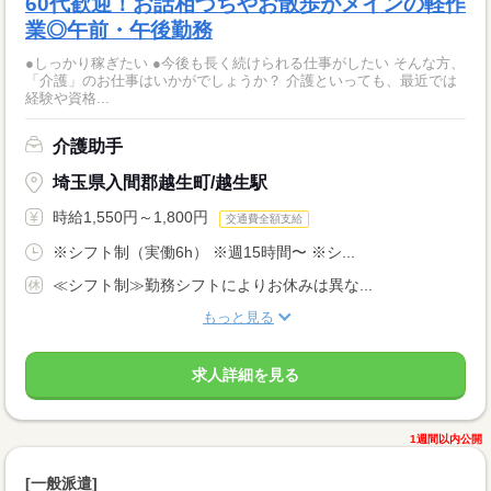
60代歓迎！お話相づちやお散歩がメインの軽作
業◎午前・午後勤務
●しっかり稼ぎたい ●今後も長く続けられる仕事がしたい そんな方、
「介護」のお仕事はいかがでしょうか？ 介護といっても、最近では
経験や資格...
介護助手
埼玉県入間郡越生町/越生駅
時給1,550円～1,800円
交通費全額支給
※シフト制（実働6h） ※週15時間〜 ※シ...
≪シフト制≫勤務シフトによりお休みは異な...
もっと見る
求人詳細を見る
1週間以内公開
[一般派遣]