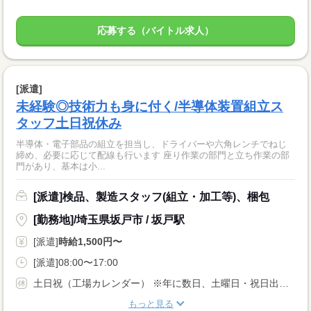
応募する（バイトル求人）
[派遣]
未経験◎技術力も身に付く/半導体装置組立ス
タッフ土日祝休み
半導体・電子部品の組立を担当し、ドライバーや六角レンチでねじ
締め、必要に応じて配線も行います 座り作業の部門と立ち作業の部
門があり、基本は小...
[派遣]検品、製造スタッフ(組立・加工等)、梱包
[勤務地]/埼玉県坂戸市 / 坂戸駅
[派遣]
時給1,500円〜
[派遣]08:00〜17:00
土日祝（工場カレンダー） ※年に数日、土曜日・祝日出勤の可能性がございます ★年末年始・GW・夏季休暇あり
もっと見る