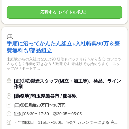
応募する（バイトル求人）
[正]
手順に沿ってかんたん組立♪入社特典90万＆寮
費無料も/部品組立
未経験からの入社はなんと90 研修もバッチリ行うから安心 コツコツ
＆もくもく作業が好きな方大歓迎です 未経験でも始めやすく、スタ
ッフがサポートす...
[正]①②製造スタッフ(組立・加工等)、検品、ライン
作業
[勤務地]/埼玉県熊谷市 / 熊谷駅
[正]
①②月給23万円〜30万円
[正]①08:30〜17:30、②20:05〜05:05
・年間休日：115日〜160日 ※会社カレンダーによる 完全週休2日もしくは、 週休2日制（月8日以上） 曜日は勤務先による 配属先により土日休みもOK。 ぜひご相談ください。 ・長期休暇 ・有給休暇