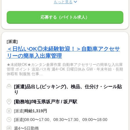
もっと見る
応募する（バイトル求人）
[派遣]
＜日払いOK◎未経験歓迎！＞自動車アクセサ
リーの簡単入出庫管理
★未経験OK★カンタン倉庫作業 自動車アクセサリーの簡単な入出庫
管理 ポイント 送迎バス有 週4~OK 日曜日休み GW・年末年始・長期
休暇有 制服無 仕事...
[派遣]品出し(ピッキング)、検品、仕分け・シール貼
り
[勤務地]/埼玉県坂戸市 / 坂戸駅
[派遣]
時給1,319円
[派遣]08:00〜17:00、08:30〜17:30、09:00〜18:00
週4〜5日勤務