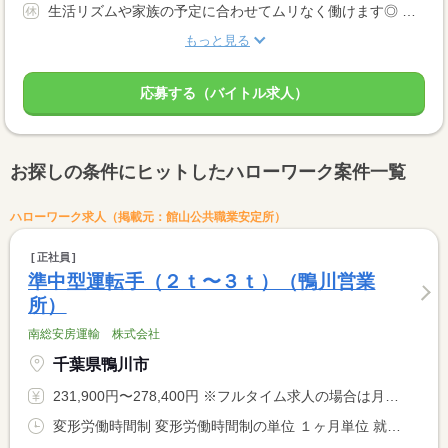
生活リズムや家族の予定に合わせてムリなく働けます◎ 自分のペースを大切にしたい方にピッタリのお仕事です♪
もっと見る
応募する（バイトル求人）
お探しの条件にヒットしたハローワーク案件一覧
ハローワーク求人（掲載元：館山公共職業安定所）
正社員
準中型運転手（２ｔ〜３ｔ）（鴨川営業
所）
南総安房運輸 株式会社
千葉県鴨川市
231,900円〜278,400円 ※フルタイム求人の場合は月額（換算額）、パート求人の場合は時間額を表示しています。
変形労働時間制 変形労働時間制の単位 １ヶ月単位 就業時間１ 8時00分〜17時00分 就業時間に関する特記事項 早出・残業有り、業務の都合や配車上 <BR> 時刻の繰上げ、繰下げを行うことがある。