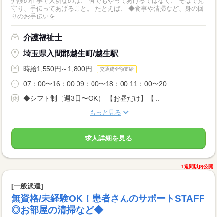
介護の仕事で大切なのは、 何でもやってあげるではなく、 そばで見
守り、手伝ってあげること。 たとえば、 ◆食事や清掃など、身の回
りのお手伝いを...
介護福祉士
埼玉県入間郡越生町/越生駅
時給1,550円～1,800円
交通費全額支給
07：00〜16：00 09：00〜18：00 11：00〜20...
◆シフト制（週3日〜OK） 【お昼だけ】【...
もっと見る
求人詳細を見る
1週間以内公開
[一般派遣]
無資格/未経験OK！患者さんのサポートSTAFF
◎お部屋の清掃など◆