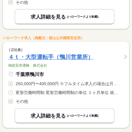
その他
求人詳細を見る
(ハローワークより転載)
ハローワーク求人（掲載元：館山公共職業安定所）
正社員
４ｔ・大型運転手（鴨川営業所）
南総安房運輸 株式会社
千葉県鴨川市
250,000円〜400,000円 ※フルタイム求人の場合は月額（換算額）、パート求人の場合は時間額を表示しています。
変形労働時間制 変形労働時間制の単位 １ヶ月単位 就業時間１ 8時00分〜17時00分 就業時間２ 19時00分〜4時00分 就業時間に関する特記事項 （２）は休憩１２０分以上 <BR> 早出・残業有り、業務の都合や配車上 <BR> 時刻の繰上げ、繰下げを行うことがある。
その他
求人詳細を見る
(ハローワークより転載)