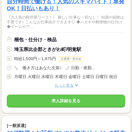
自分時間で働ける！人気のスキマバイト！単発
OK！日払いもあり！
《大人気の軽作業ワーク！》 難しい仕事な一切なし！ 知識や経験は
不要です♪ こんなお仕事紹介できます◎ ◆ハガキや郵便物の仕分け
◆ゲームやア...
梱包・仕分け・検品
埼玉県比企郡ときがわ町/明覚駅
時給1,500円～1,875円
交通費一部支給
＼ 働き方はあなた次第♪ ／ 日勤・夜勤...
月曜日 火曜日 水曜日 木曜日 金曜日 土曜日 日曜日 祝日
もっと見る
求人詳細を見る
[一般派遣]