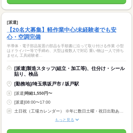
[派遣]
【20名大募集】軽作業中心/未経験者でも安
心・空調完備
半導体・電子部品装置の部品を手順書に沿って取り付ける作業 小型
はドライバー等で手締め、大型は複数人で対応 重い物は一人で持ち
ません 工具経験者...
[派遣]製造スタッフ(組立・加工等)、仕分け・シール
貼り、検品
[勤務地]/埼玉県坂戸市 / 坂戸駅
[派遣]
時給1,550円〜
[派遣]08:00〜17:00
土日祝（工場カレンダー） ※年に数日土曜・祝日出勤あり ★年末年始・GW・夏季休暇あり
もっと見る