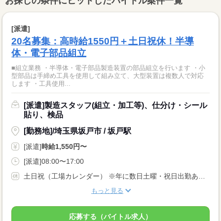
お探しの条件にヒットしたバイトル案件一覧
[派遣]
20名募集：高時給1550円＋土日祝休！半導
体・電子部品組立
■組立業務 ・半導体・電子部品製造装置の部品組立を行います ・小
型部品は手締め工具を使用して組み立て、大型装置は複数人で対応
します ・工具使用...
[派遣]製造スタッフ(組立・加工等)、仕分け・シール
貼り、検品
[勤務地]/埼玉県坂戸市 / 坂戸駅
[派遣]
時給1,550円〜
[派遣]08:00〜17:00
土日祝（工場カレンダー） ※年に数日土曜・祝日出勤あり ★年末年始・GW・夏季休暇あり
もっと見る
応募する（バイトル求人）