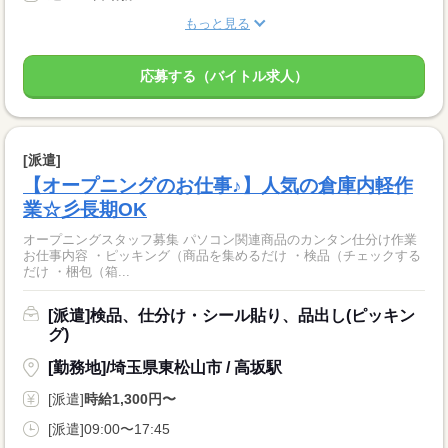
もっと見る
応募する（バイトル求人）
[派遣]
【オープニングのお仕事♪】人気の倉庫内軽作
業☆彡長期OK
オープニングスタッフ募集 パソコン関連商品のカンタン仕分け作業
お仕事内容 ・ピッキング（商品を集めるだけ ・検品（チェックする
だけ ・梱包（箱...
[派遣]検品、仕分け・シール貼り、品出し(ピッキン
グ)
[勤務地]/埼玉県東松山市 / 高坂駅
[派遣]
時給1,300円〜
[派遣]09:00〜17:45