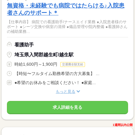
無資格・未経験でも病院ではたらける♪入院患
者さんのサポート＊
【仕事内容】 病院での看護助手/ナースエイド業務 ●入院患者様のサ
ポート ●シーツ交換や病室の清掃 ●備品管理や院内整備 ●看護師さん
の補助業務...
看護助手
埼玉県入間郡越生町/越生駅
時給1,600円～1,900円
交通費全額支給
【時短〜フルタイム勤務希望の方大募集】 ...
●希望のお休みをご相談ください！ ●家庭...
もっと見る
求人詳細を見る
1週間以内公開