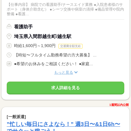
【仕事内容】 病院での看護助手/ナースエイド業務 ●入院患者様のサ
ポート（身体介助含む） ●シーツ交換や病室の清掃 ●備品管理や院内
整備 ●看護...
看護助手
埼玉県入間郡越生町/越生駅
時給1,600円～1,900円
交通費全額支給
【時短〜フルタイム勤務希望の方大募集】 ...
●希望のお休みをご相談ください！ ●家庭...
もっと見る
求人詳細を見る
1週間以内公開
[一般派遣]
”忙しい毎日にさよなら！” 週3日〜&1日6h〜