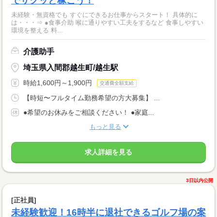
でサクッと稼ごう！
未経験・無資格でも すぐにできるお仕事からスタート！ 具体的に
は・・・⇒ ●食事介助 喉に通りやすい工夫をするなど 食事しやすい
環境を整える 料...
介護助手
埼玉県入間郡越生町/越生駅
時給1,600円～1,900円
交通費全額支給
【時短〜フルタイム勤務希望の方大募集】 ...
●希望のお休みをご相談ください！ ●家庭...
もっと見る
求人詳細を見る
3日以内公開
[正社員]
未経験歓迎！16時半に退社できるゴルフ場の案