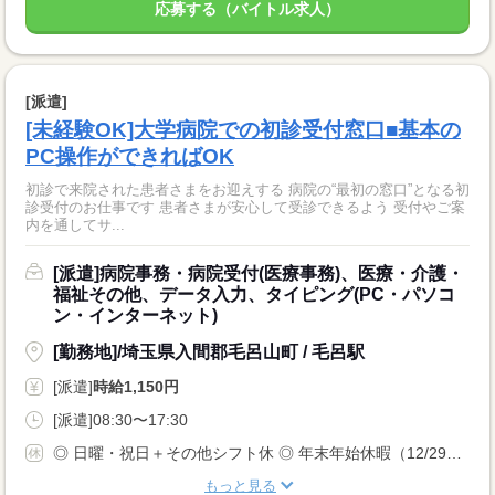
応募する（バイトル求人）
[派遣]
[未経験OK]大学病院での初診受付窓口■基本の
PC操作ができればOK
初診で来院された患者さまをお迎えする 病院の“最初の窓口”となる初
診受付のお仕事です 患者さまが安心して受診できるよう 受付やご案
内を通してサ...
[派遣]病院事務・病院受付(医療事務)、医療・介護・
福祉その他、データ入力、タイピング(PC・パソコ
ン・インターネット)
[勤務地]/埼玉県入間郡毛呂山町 / 毛呂駅
[派遣]
時給1,150円
[派遣]08:30〜17:30
◎ 日曜・祝日＋その他シフト休 ◎ 年末年始休暇（12/29〜1/3） ◎ 有給休暇（法定通り付与） ◎ 産前産後休暇 ◎ 育児休暇 ◎ 看護休暇 ◎ 介護休暇
もっと見る