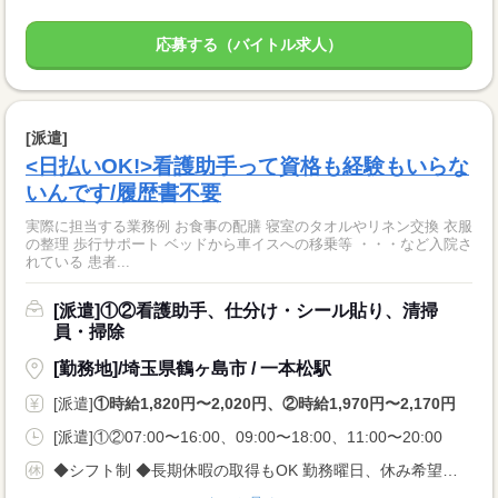
応募する（バイトル求人）
[派遣]
<日払いOK!>看護助手って資格も経験もいらな
いんです/履歴書不要
実際に担当する業務例 お食事の配膳 寝室のタオルやリネン交換 衣服
の整理 歩行サポート ベッドから車イスへの移乗等 ・・・など入院さ
れている 患者...
[派遣]①②看護助手、仕分け・シール貼り、清掃
員・掃除
[勤務地]/埼玉県鶴ヶ島市 / 一本松駅
[派遣]
①時給1,820円〜2,020円、②時給1,970円〜2,170円
[派遣]①②07:00〜16:00、09:00〜18:00、11:00〜20:00
◆シフト制 ◆長期休暇の取得もOK 勤務曜日、休み希望はお気軽にご相談ください。 やむを得ない急なお休みにも理解のある職場です。