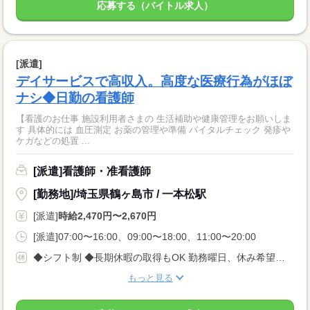
応募する（バイトル求人）
[派遣]
デイサービスで高収入。高度な医療行為がほぼ
ナシ◆日勤の看護師
【看護のお仕事 施設利用者さまの 生活補助や健康管理をお願いしま
す 具体的には 血圧測定 お薬の管理や準備 バイタルチェック 発疹や
ケガなどの処置 ...
[派遣]看護師・准看護師
[勤務地]/埼玉県鶴ヶ島市 / 一本松駅
[派遣]
時給2,470円〜2,670円
[派遣]07:00〜16:00、09:00〜18:00、11:00〜20:00
◆シフト制 ◆長期休暇の取得もOK 勤務曜日、休み希望はお気軽にご相談ください。 やむを得ない急なお休みにも理解のある職場です。
もっと見る