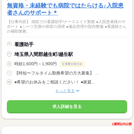
無資格・未経験でも病院ではたらける♪入院患
者さんのサポート＊
【仕事内容】 病院での看護助手/ナースエイド業務 ●入院患者様のサ
ポート ●シーツ交換や病室の清掃 ●備品管理や院内整備 ●看護師さん
の補助業務...
看護助手
埼玉県入間郡越生町/越生駅
時給1,600円～1,900円
交通費全額支給
【時短〜フルタイム勤務希望の方大募集】 ...
●希望のお休みをご相談ください！ ●家庭...
もっと見る
求人詳細を見る
1週間以内公開