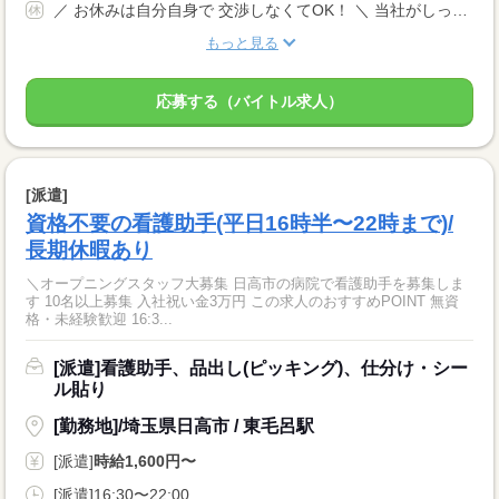
／ お休みは自分自身で 交渉しなくてOK！ ＼ 当社がしっかりサポートします◎ 土日祝休み ＊希望休日も相談OK 長期休暇あり 年間休日120日以上 完全週休2日制
もっと見る
応募する（バイトル求人）
[派遣]
資格不要の看護助手(平日16時半〜22時まで)/
長期休暇あり
＼オープニングスタッフ大募集 日高市の病院で看護助手を募集しま
す 10名以上募集 入社祝い金3万円 この求人のおすすめPOINT 無資
格・未経験歓迎 16:3...
[派遣]看護助手、品出し(ピッキング)、仕分け・シー
ル貼り
[勤務地]/埼玉県日高市 / 東毛呂駅
[派遣]
時給1,600円〜
[派遣]16:30〜22:00