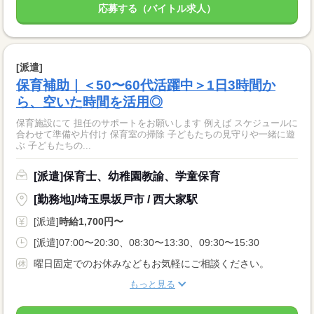
応募する（バイトル求人）
[派遣]
保育補助｜＜50〜60代活躍中＞1日3時間か
ら、空いた時間を活用◎
保育施設にて 担任のサポートをお願いします 例えば スケジュールに
合わせて準備や片付け 保育室の掃除 子どもたちの見守りや一緒に遊
ぶ 子どもたちの...
[派遣]保育士、幼稚園教諭、学童保育
[勤務地]/埼玉県坂戸市 / 西大家駅
[派遣]
時給1,700円〜
[派遣]07:00〜20:30、08:30〜13:30、09:30〜15:30
曜日固定でのお休みなどもお気軽にご相談ください。
もっと見る