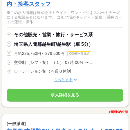
内・接客スタッフ
※この求人情報は株式会社ミライト・ワン・ビジネスパートナーズ
による職業紹介になります。 ゴルフ場のキャディー業務 ・乗用カー
トの運転・操作 ・...
その他販売・営業・旅行・サービス系
埼玉県入間郡越生町/越生駅（車 5分）
月給225,750円～279,500円
交通費一部支給
交替制（シフト制） （１） 07時 00分 〜 ...
ローテーション制（４週８休制）
もっと見る
求人詳細を見る
1週間以内公開
[一般派遣]