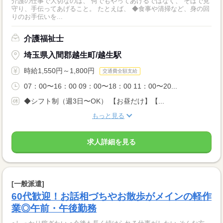
介護の仕事で大切なのは、 何でもやってあげるではなく、 そばで見
守り、手伝ってあげること。 たとえば、 ◆食事や清掃など、身の回
りのお手伝いを...
介護福祉士
埼玉県入間郡越生町/越生駅
時給1,550円～1,800円
交通費全額支給
07：00〜16：00 09：00〜18：00 11：00〜20...
◆シフト制（週3日〜OK） 【お昼だけ】【...
もっと見る
求人詳細を見る
[一般派遣]
60代歓迎！お話相づちやお散歩がメインの軽作
業◎午前・午後勤務