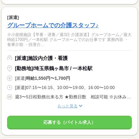
[派遣]
グループホームでの介護スタッフ♪
※小規模施設【早番・遅番／週3日 介護派遣】グループホーム／最大
時給1700円／一本松駅 グループホームでのお仕事です 業務内容 ・
食事介助 ・排泄介...
[派遣]施設内介護・看護
[勤務地]/埼玉県鶴ヶ島市 / 一本松駅
[派遣]
時給1,550円〜1,700円
[派遣]07:15〜16:15、10:00〜19:00、16:00〜10:00
週3〜5日程勤務出来る方 ★勤務日数 相談可能 ※お休み希望、固定曜日などお気軽にご相談ください★ あなたのライフスタイルに合わせてお仕事をお探し致します！
もっと見る
応募する（バイトル求人）