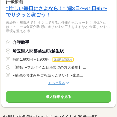
[一般派遣]
”忙しい毎日にさよなら！” 週3日〜&1日6h〜
でサクッと稼ごう！
未経験・無資格でも すぐにできるお仕事からスタート！ 具体的に
は・・・⇒ ●食事介助 喉に通りやすい工夫をするなど 食事しやすい
環境を整える 料...
介護助手
埼玉県入間郡越生町/越生駅
時給1,600円～1,900円
交通費全額支給
【時短〜フルタイム勤務希望の方大募集】 ...
●希望のお休みをご相談ください！ ●家庭...
もっと見る
求人詳細を見る