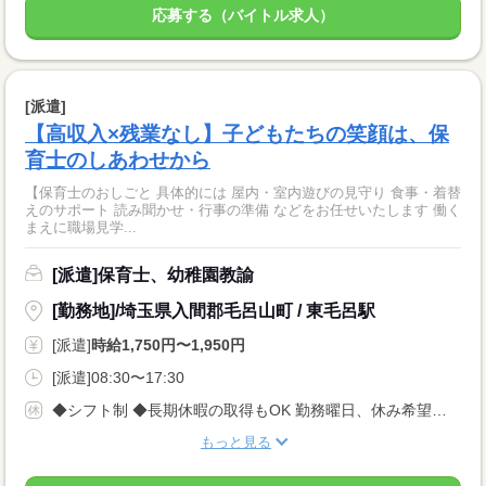
応募する（バイトル求人）
[派遣]
【高収入×残業なし】子どもたちの笑顔は、保
育士のしあわせから
【保育士のおしごと 具体的には 屋内・室内遊びの見守り 食事・着替
えのサポート 読み聞かせ・行事の準備 などをお任せいたします 働く
まえに職場見学...
[派遣]保育士、幼稚園教諭
[勤務地]/埼玉県入間郡毛呂山町 / 東毛呂駅
[派遣]
時給1,750円〜1,950円
[派遣]08:30〜17:30
◆シフト制 ◆長期休暇の取得もOK 勤務曜日、休み希望はお気軽にご相談ください。 やむを得ない急なお休みにも理解のある職場です。
もっと見る