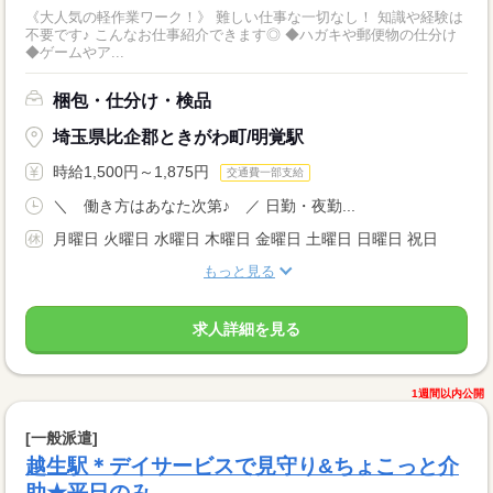
《大人気の軽作業ワーク！》 難しい仕事な一切なし！ 知識や経験は
不要です♪ こんなお仕事紹介できます◎ ◆ハガキや郵便物の仕分け
◆ゲームやア...
梱包・仕分け・検品
埼玉県比企郡ときがわ町/明覚駅
時給1,500円～1,875円
交通費一部支給
＼ 働き方はあなた次第♪ ／ 日勤・夜勤...
月曜日 火曜日 水曜日 木曜日 金曜日 土曜日 日曜日 祝日
もっと見る
求人詳細を見る
1週間以内公開
[一般派遣]
越生駅＊デイサービスで見守り&ちょこっと介
助★平日のみ