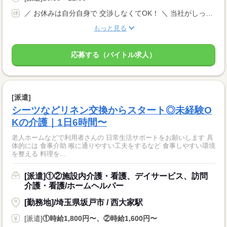
／ お休みは自分自身で 交渉しなくてOK！ ＼ 当社がしっかりサポートします◎ 【土日祝休み】 ＊希望休日も相談OK 長期休暇あり 年間休日120日以上 完全週休2日制
もっと見る
応募する（バイトル求人）
[派遣]
シーツなどリネン交換からスタート◎未経験O
Kの介護｜1日6時間〜
老人ホームなどで利用者さんの 日常生活サポートをお願いします 具
体的には 食事介助 喉に通りやすい工夫をするなど 食事しやすい環境
を整える 料理を...
[派遣]①②施設内介護・看護、デイサービス、訪問
介護・看護/ホームヘルパー
[勤務地]/埼玉県坂戸市 / 西大家駅
[派遣]
①時給1,800円〜、②時給1,600円〜