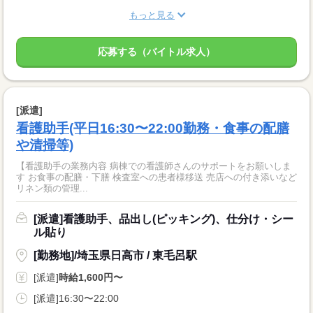
もっと見る
応募する（バイトル求人）
[派遣]
看護助手(平日16:30〜22:00勤務・食事の配膳
や清掃等)
【看護助手の業務内容 病棟での看護師さんのサポートをお願いしま
す お食事の配膳・下膳 検査室への患者様移送 売店への付き添いなど
リネン類の管理...
[派遣]看護助手、品出し(ピッキング)、仕分け・シー
ル貼り
[勤務地]/埼玉県日高市 / 東毛呂駅
[派遣]
時給1,600円〜
[派遣]16:30〜22:00