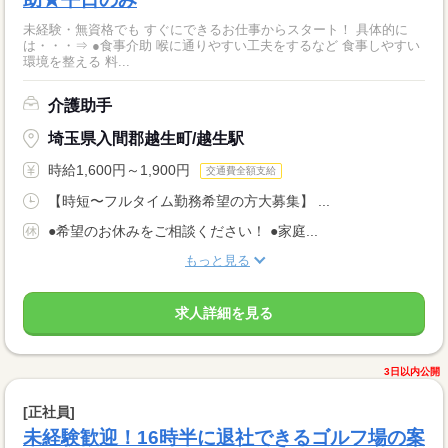
未経験・無資格でも すぐにできるお仕事からスタート！ 具体的に
は・・・⇒ ●食事介助 喉に通りやすい工夫をするなど 食事しやすい
環境を整える 料...
介護助手
埼玉県入間郡越生町/越生駅
時給1,600円～1,900円
交通費全額支給
【時短〜フルタイム勤務希望の方大募集】 ...
●希望のお休みをご相談ください！ ●家庭...
もっと見る
求人詳細を見る
3日以内公開
[正社員]
未経験歓迎！16時半に退社できるゴルフ場の案