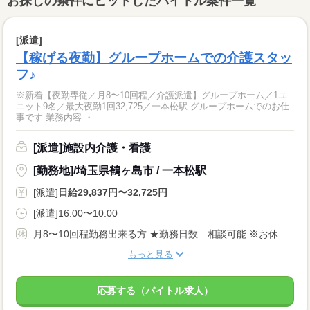
お探しの条件にヒットしたバイトル案件一覧
[派遣]
【稼げる夜勤】グループホームでの介護スタッ
フ♪
※新着【夜勤専従／月8〜10回程／介護派遣】グループホーム／1ユ
ニット9名／最大夜勤1回32,725／一本松駅 グループホームでのお仕
事です 業務内容 ・...
[派遣]施設内介護・看護
[勤務地]/埼玉県鶴ヶ島市 / 一本松駅
[派遣]
日給29,837円〜32,725円
[派遣]16:00〜10:00
月8〜10回程勤務出来る方 ★勤務日数 相談可能 ※お休み希望、固定曜日などお気軽にご相談ください★ あなたのライフスタイルに合わせてお仕事をお探し致します！
もっと見る
応募する（バイトル求人）