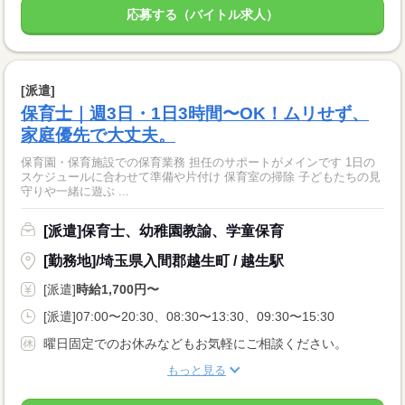
応募する（バイトル求人）
[派遣]
保育士｜週3日・1日3時間〜OK！ムリせず、
家庭優先で大丈夫。
保育園・保育施設での保育業務 担任のサポートがメインです 1日の
スケジュールに合わせて準備や片付け 保育室の掃除 子どもたちの見
守りや一緒に遊ぶ ...
[派遣]保育士、幼稚園教諭、学童保育
[勤務地]/埼玉県入間郡越生町 / 越生駅
[派遣]
時給1,700円〜
[派遣]07:00〜20:30、08:30〜13:30、09:30〜15:30
曜日固定でのお休みなどもお気軽にご相談ください。
もっと見る