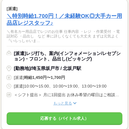
[派遣]
＼特別時給1,700円！／未経験OK◎大手カー用
品店レジスタッフ♪
＼有名カー用品店でレジのお仕事 仕事内容 ・レジ ・作業受付 ・電
話対応 ・品出し など 車に詳しくなくても大丈夫 まずは元気よく
『いらっしゃいま...
[派遣]レジ打ち、案内(インフォメーション/レセプシ
ョン)・フロント、品出し(ピッキング)
[勤務地]/埼玉県坂戸市 / 北坂戸駅
[派遣]
時給1,450円〜1,700円
[派遣]10:00〜15:00、10:00〜19:00、13:00〜19:00
＜シフト提出＞ 月に1回提出 お休み希望の曜日はご相談ください ＜歓迎！＞ 土日祝、年末、お正月、お盆、ゴールデンウィークの連休や、 クリスマス、バレンタインなどイベント時に出勤可能な方大歓迎！
もっと見る
応募する（バイトル求人）