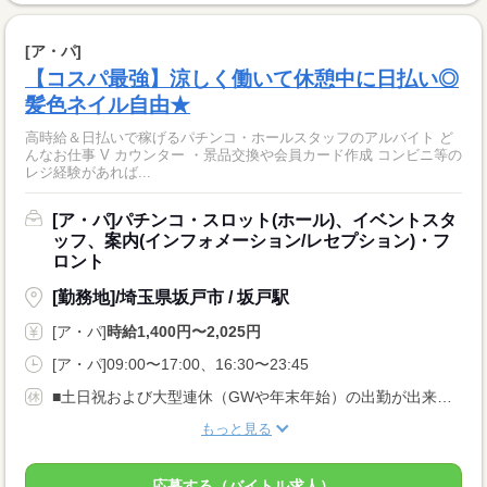
[ア・パ]
【コスパ最強】涼しく働いて休憩中に日払い◎
髪色ネイル自由★
高時給＆日払いで稼げるパチンコ・ホールスタッフのアルバイト ど
んなお仕事 V カウンター ・景品交換や会員カード作成 コンビニ等の
レジ経験があれば...
[ア・パ]パチンコ・スロット(ホール)、イベントスタ
ッフ、案内(インフォメーション/レセプション)・フ
ロント
[勤務地]/埼玉県坂戸市 / 坂戸駅
[ア・パ]
時給1,400円〜2,025円
[ア・パ]09:00〜17:00、16:30〜23:45
■土日祝および大型連休（GWや年末年始）の出勤が出来る方 ■休み希望提出OKのシフト制 ■有給休暇あり（初勤務日から6カ月後）
もっと見る
応募する（バイトル求人）