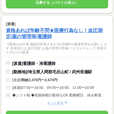
応募する（バイトル求人）
[派遣]
資格あれば年齢不問★医療行為なし！血圧測
定/薬の管理等/看護師
【看護のお仕事 施設利用者さまの 生活補助や健康管理をお願いしま
す 具体的には 血圧測定 お薬の管理や準備 バイタルチェック 発疹や
ケガなどの処置 ...
[派遣]看護師・准看護師
[勤務地]/埼玉県入間郡毛呂山町 / 武州長瀬駅
[派遣]
時給2,470円〜2,670円
[派遣]07:00〜16:00、09:00〜18:00、11:00〜20:00
◆シフト制 ◆長期休暇の取得もOK 勤務曜日、休み希望はお気軽にご相談ください。 やむを得ない急なお休みにも理解のある職場です。
もっと見る