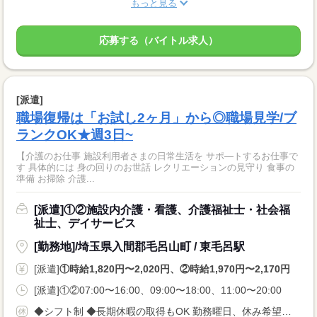
もっと見る
応募する（バイトル求人）
[派遣]
職場復帰は「お試し2ヶ月」から◎職場見学/ブ
ランクOK★週3日~
【介護のお仕事 施設利用者さまの日常生活を サポ—トするお仕事で
す 具体的には 身の回りのお世話 レクリエーションの見守り 食事の
準備 お掃除 介護...
[派遣]①②施設内介護・看護、介護福祉士・社会福
祉士、デイサービス
[勤務地]/埼玉県入間郡毛呂山町 / 東毛呂駅
[派遣]
①時給1,820円〜2,020円、②時給1,970円〜2,170円
[派遣]①②07:00〜16:00、09:00〜18:00、11:00〜20:00
◆シフト制 ◆長期休暇の取得もOK 勤務曜日、休み希望はお気軽にご相談ください。 やむを得ない急なお休みにも理解のある職場です。