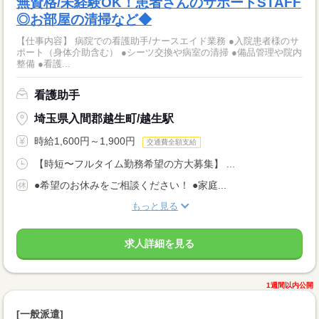
無資格/未経験OK！患者さんのサポートSTAFF
◎お部屋の清掃など◆
【仕事内容】 病院での看護助手/ナースエイド業務 ●入院患者様のサ
ポート（身体介助含む） ●シーツ交換や病室の清掃 ●備品管理や院内
整備 ●看護...
看護助手
埼玉県入間郡越生町/越生駅
時給1,600円～1,900円
交通費全額支給
【時短〜フルタイム勤務希望の方大募集】 ...
●希望のお休みをご相談ください！ ●家庭...
もっと見る
求人詳細を見る
1週間以内公開
[一般派遣]