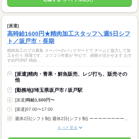
[派遣]
高時給1600円★精肉加工スタッフ＼週5日シフ
ト／坂戸市・長期
精肉加工のプロ募集 スーパーのバックヤードで チームと協力して加
工を行う 現場です。コツコツ作業が 中心で、経験が活かせます おす
すめPOINT 時給...
[派遣]精肉・青果・鮮魚販売、レジ打ち、販売その
他
[勤務地]/埼玉県坂戸市 / 坂戸駅
[派遣]
時給1,600円〜
[派遣]07:00〜17:00
週休2日(シフト制) 週休2日(シフト制) ーーーーーーーーー 長期 週5日 シフト制 家庭都合休OK 副業・WワークOK ーーーーーーーーー
もっと見る