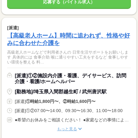
応募する（バイトル求人）
[派遣]
【高級老人ホーム】時間に追われず、性格や好
みに合わせた介護を
高級老人ホームなどで利用者さんの 日常生活サポートをお願いしま
す 具体的には 食事介助 喉に通りやすい工夫をするなど 食事しやす
い環境を整える 料...
[派遣]①②施設内介護・看護、デイサービス、訪問
介護・看護/ホームヘルパー
[勤務地]/埼玉県入間郡越生町 / 武州唐沢駅
[派遣]
①時給1,800円〜、②時給1,600円〜
[派遣]①②07:00〜14:00、09:30〜16:30、11:00〜18:00
●希望のお休みをご相談ください！ ●家庭などの事情によるお休み調整OK 「土日休み」「扶養内」など 希望に合わせてお仕事をご紹介します。
もっと見る