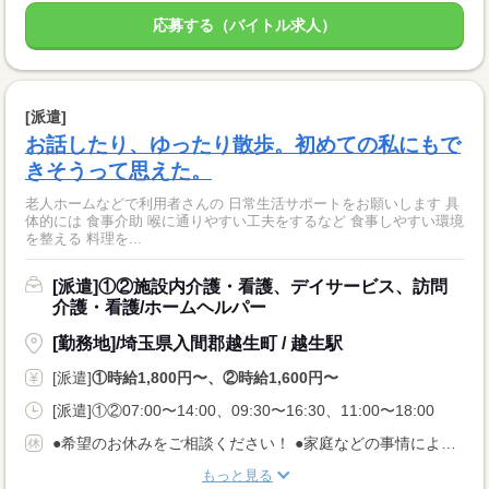
応募する（バイトル求人）
[派遣]
お話したり、ゆったり散歩。初めての私にもで
きそうって思えた。
老人ホームなどで利用者さんの 日常生活サポートをお願いします 具
体的には 食事介助 喉に通りやすい工夫をするなど 食事しやすい環境
を整える 料理を...
[派遣]①②施設内介護・看護、デイサービス、訪問
介護・看護/ホームヘルパー
[勤務地]/埼玉県入間郡越生町 / 越生駅
[派遣]
①時給1,800円〜、②時給1,600円〜
[派遣]①②07:00〜14:00、09:30〜16:30、11:00〜18:00
●希望のお休みをご相談ください！ ●家庭などの事情によるお休み調整OK 「土日休み」「扶養内」など 希望に合わせてお仕事をご紹介します。
もっと見る