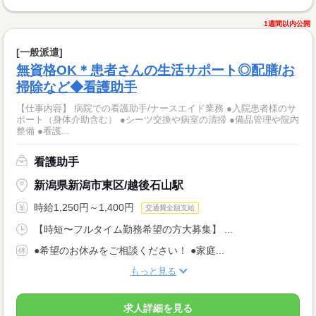
1週間以内公開
[一般派遣]
無資格OK＊患者さんの生活サポート◎配膳/お
掃除など◆看護助手
【仕事内容】 病院での看護助手/ナースエイド業務 ●入院患者様のサ
ポート（身体介助含む） ●シーツ交換や病室の清掃 ●備品管理や院内
整備 ●看護...
看護助手
新潟県新潟市東区/越後石山駅
時給1,250円～1,400円
交通費全額支給
【時短〜フルタイム勤務希望の方大募集】 ...
●希望のお休みをご相談ください！ ●家庭...
もっと見る
求人詳細を見る