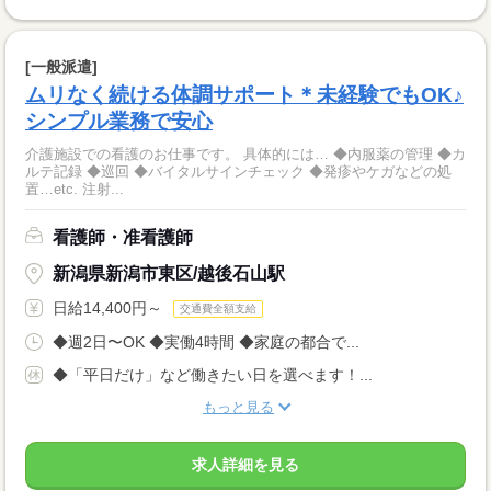
[一般派遣]
ムリなく続ける体調サポート＊未経験でもOK♪
シンプル業務で安心
介護施設での看護のお仕事です。 具体的には… ◆内服薬の管理 ◆カ
ルテ記録 ◆巡回 ◆バイタルサインチェック ◆発疹やケガなどの処
置…etc. 注射...
看護師・准看護師
新潟県新潟市東区/越後石山駅
日給14,400円～
交通費全額支給
◆週2日〜OK ◆実働4時間 ◆家庭の都合で...
◆「平日だけ」など働きたい日を選べます！...
もっと見る
求人詳細を見る