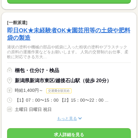
[一般派遣]
即日OK★未経験者OK★園芸用等の土袋や肥料
袋の製造
液状の塗料や機械の部品や紙袋に入った粉状の塗料やプラスチック
の原料の運搬作業などをお願いします。 人気の交替制のお仕事、柔
軟に対応できる方大...
梱包・仕分け・検品
新潟県新潟市東区/越後石山駅（徒歩 20分）
時給1,400円～
交通費全額支給
【1】07：00〜15：00 【2】15：00〜22：00 ...
土曜日 日曜日 祝日
もっと見る
求人詳細を見る