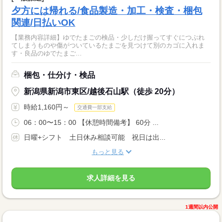
夕方には帰れる/食品製造・加工・検査・梱包
関連/日払いOK
【業務内容詳細】ゆでたまごの検品・少しだけ握ってすぐにつぶれ
てしまうものや傷がついているたまごを見つけて別のカゴに入れま
す・良品のゆでたまご...
梱包・仕分け・検品
新潟県新潟市東区/越後石山駅（徒歩 20分）
時給1,160円～
交通費一部支給
06：00〜15：00 【休憩時間備考】 60分 ...
日曜+シフト 土日休み相談可能 祝日は出...
もっと見る
求人詳細を見る
1週間以内公開