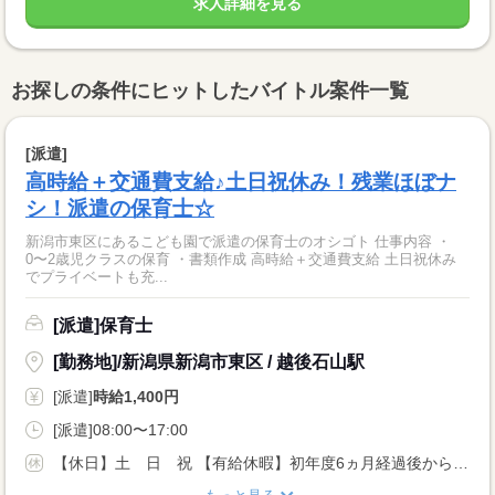
求人詳細を見る
お探しの条件にヒットしたバイトル案件一覧
[派遣]
高時給＋交通費支給♪土日祝休み！残業ほぼナ
シ！派遣の保育士☆
新潟市東区にあるこども園で派遣の保育士のオシゴト 仕事内容 ・
0〜2歳児クラスの保育 ・書類作成 高時給＋交通費支給 土日祝休み
でプライベートも充...
[派遣]保育士
[勤務地]/新潟県新潟市東区 / 越後石山駅
[派遣]
時給1,400円
[派遣]08:00〜17:00
【休日】土 日 祝 【有給休暇】初年度6ヵ月経過後から10日、法定通り付与