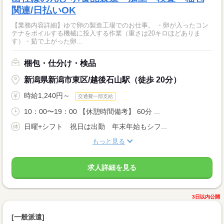
関連/日払いOK
【業務内容詳細】ゆで卵の製造工場でのお仕事。 ・卵が入ったコン
テナをボイルする機械に投入する作業（重さは20キロほどありま
す）・茹で上がった卵...
梱包・仕分け・検品
新潟県新潟市東区/越後石山駅（徒歩 20分）
時給1,240円～
交通費一部支給
10：00〜19：00 【休憩時間備考】 60分 ...
日曜+シフト 祝日は出勤 年末年始もシフ...
もっと見る
求人詳細を見る
3日以内公開
[一般派遣]