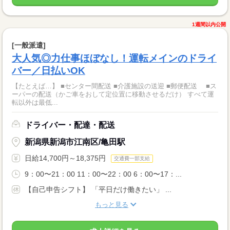
1週間以内公開
[一般派遣]
大人気◎力仕事ほぼなし！運転メインのドライ
バー／日払いOK
【たとえば…】 ■センター間配送 ■介護施設の送迎 ■郵便配送 ■ス
ーパーの配送（かご車をおして定位置に移動させるだけ） すべて運
転以外は最低...
ドライバー・配達・配送
新潟県新潟市江南区/亀田駅
日給14,700円～18,375円
交通費一部支給
9：00〜21：00 11：00〜22：00 6：00〜17：...
【自己申告シフト】 「平日だけ働きたい」 ...
もっと見る