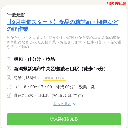
1週間以内公開
[一般派遣]
【9月中旬スタート】食品の箱詰め・梱包など
の軽作業
分からないことはすぐに 聞きやすい環境だから安心◎ めん類の箱詰
め＆出荷など かんたん軽作業をお任せします ＜仕事内容＞ ・茹で麺
やチルド麺の...
梱包・仕分け・検品
新潟県新潟市中央区/越後石山駅（徒歩 15分）
時給1,136円～
交通費一部支給
（1）8：00〜17：00（休憩 60分） 残業：発...
週休2日/木・日休み（祝日は出勤です）
もっと見る
求人詳細を見る