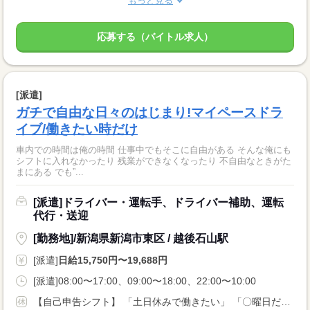
もっと見る
応募する（バイトル求人）
[派遣]
ガチで自由な日々のはじまり!マイペースドラ
イブ/働きたい時だけ
車内での時間は俺の時間 仕事中でもそこに自由がある そんな俺にも
シフトに入れなかったり 残業ができなくなったり 不自由なときがた
まにある でも”...
[派遣]ドライバー・運転手、ドライバー補助、運転
代行・送迎
[勤務地]/新潟県新潟市東区 / 越後石山駅
[派遣]
日給15,750円〜19,688円
[派遣]08:00〜17:00、09:00〜18:00、22:00〜10:00
【自己申告シフト】 「土日休みで働きたい」 「〇曜日だけ働きたい」 働きたい日は事前に選べます。 お休み希望の曜日・時間についても 面談の際に教えてくださいね。 ※こちらは中型以上のお仕事の例です