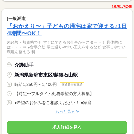
1週間以内公開
[一般派遣]
「おかえり〜」子どもの帰宅は家で迎える♪1日
4時間〜OK！
未経験・無資格でも すぐにできるお仕事からスタート！ 具体的に
は・・・⇒ ●食事介助 喉に通りやすい工夫をするなど 食事しやすい
環境を整える 料...
介護助手
新潟県新潟市東区/越後石山駅
時給1,250円～1,400円
交通費全額支給
【時短〜フルタイム勤務希望の方大募集】 ...
●希望のお休みをご相談ください！ ●家庭...
もっと見る
求人詳細を見る