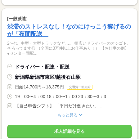
[一般派遣]
渋滞のストレスなし！なのにけっこう稼げるの
が「夜間配送」
2〜4t、中型・大型トラックなど…。 幅広いドライバーのオシゴト、
そろってます◎ （全国に3万件以上お仕事あり！） 【お仕事の例】
●センター間配...
ドライバー・配達・配送
新潟県新潟市東区/越後石山駅
日給14,700円～18,375円
交通費一部支給
19：00〜4：00 18：00〜1：00 23：30〜3：3...
【自己申告シフト】 「平日だけ働きたい」 ...
もっと見る
求人詳細を見る