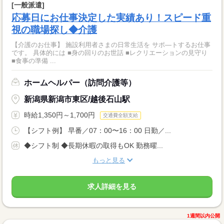
[一般派遣]
応募日にお仕事決定した実績あり！スピード重
視の職場探し◆介護
【介護のお仕事】 施設利用者さまの日常生活を サポ―トするお仕事
です。 具体的には ■身の回りのお世話 ■レクリエーションの見守り
■食事の準備 ...
ホームヘルパー（訪問介護等）
新潟県新潟市東区/越後石山駅
時給1,350円～1,700円
交通費全額支給
【シフト例】 早番／07：00〜16：00 日勤／...
◆シフト制 ◆長期休暇の取得もOK 勤務曜...
もっと見る
求人詳細を見る
1週間以内公開