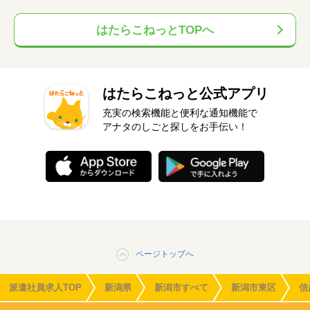
はたらこねっとTOPへ
はたらこねっと公式アプリ
充実の検索機能と便利な通知機能で
アナタのしごと探しをお手伝い！
ページトップへ
派遣社員求人TOP
新潟県
新潟市すべて
新潟市東区
信