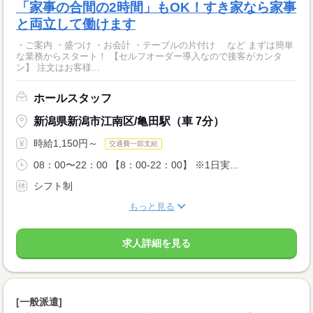
「家事の合間の2時間」もOK！すき家なら家事
と両立して働けます
・ご案内 ・盛つけ ・お会計 ・テーブルの片付け など まずは簡単
な業務からスタート！ 【セルフオーダー導入なので接客がカンタ
ン】 注文はお客様...
ホールスタッフ
新潟県新潟市江南区/亀田駅（車 7分）
時給1,150円～
交通費一部支給
08：00〜22：00 【8：00-22：00】 ※1日実...
シフト制
もっと見る
求人詳細を見る
[一般派遣]