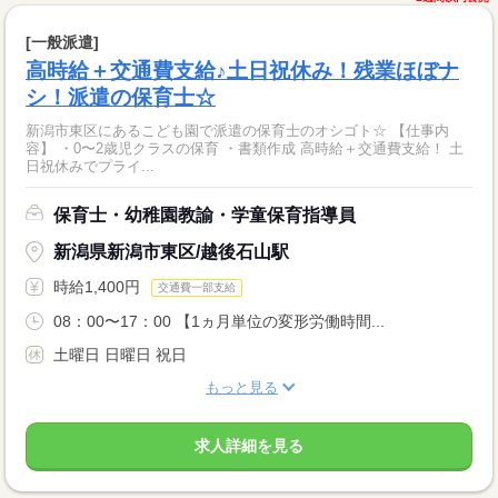
[一般派遣]
高時給＋交通費支給♪土日祝休み！残業ほぼナ
シ！派遣の保育士☆
新潟市東区にあるこども園で派遣の保育士のオシゴト☆ 【仕事内
容】 ・0〜2歳児クラスの保育 ・書類作成 高時給＋交通費支給！ 土
日祝休みでプライ...
保育士・幼稚園教諭・学童保育指導員
新潟県新潟市東区/越後石山駅
時給1,400円
交通費一部支給
08：00〜17：00 【1ヵ月単位の変形労働時間...
土曜日 日曜日 祝日
もっと見る
求人詳細を見る