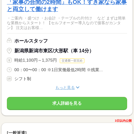
「家事の合間の2時間」もOK！すき家なら家事
と両立して働けます
・ご案内 ・盛つけ ・お会計 ・テーブルの片付け など まずは簡単
な業務からスタート！ 【セルフオーダー導入なので接客がカンタ
ン】 注文はお客様...
ホールスタッフ
新潟県新潟市東区/大形駅（車 14分）
時給1,100円～1,375円
交通費一部支給
00：00〜00：00 ※1日実働最低2時間 ※残業...
シフト制
もっと見る
求人詳細を見る
3日以内公開
[一般派遣]