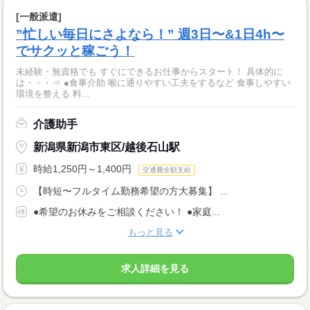
[一般派遣]
”忙しい毎日にさよなら！” 週3日〜&1日4h〜
でサクッと稼ごう！
未経験・無資格でも すぐにできるお仕事からスタート！ 具体的に
は・・・⇒ ●食事介助 喉に通りやすい工夫をするなど 食事しやすい
環境を整える 料...
介護助手
新潟県新潟市東区/越後石山駅
時給1,250円～1,400円
交通費全額支給
【時短〜フルタイム勤務希望の方大募集】 ...
●希望のお休みをご相談ください！ ●家庭...
もっと見る
求人詳細を見る