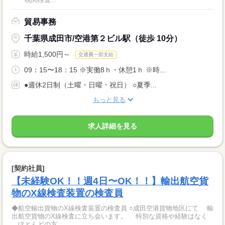
貿易事務
千葉県成田市/空港第２ビル駅（徒歩 10分）
時給1,500円～
交通費一部支給
09：15〜18：15 ※実働8ｈ・休憩1ｈ ※時...
●週休2日制（土曜・日曜・祝日） ○夏季...
もっと見る
求人詳細を見る
[契約社員]
【未経験OK！！週4日〜OK！！】輸出航空貨
物のX線検査装置の検査員
◆航空輸出貨物のX線検査装置の検査員 ○成田空港貨物地区にて 輸
出航空貨物のX線検査に立ち会います。 特別な資格や経験はなく
ほとんどの方...