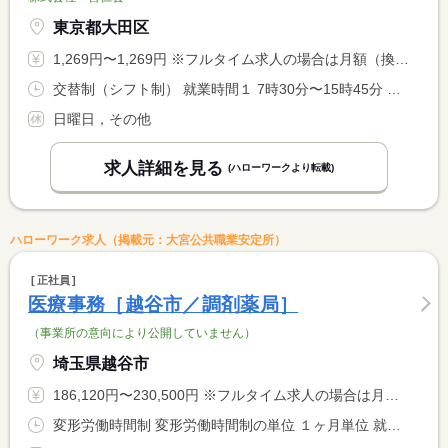
東京都大田区
1,269円〜1,269円 ※フルタイム求人の場合は月額（換算額）、パート求人の場合は時間額を表示しています。
交替制（シフト制） 就業時間１ 7時30分〜15時45分 就業時間２ 11時00分〜19時15分 就業時間に関する特記事項 勤務時間については応相談可。 <BR> ※シフト制のため、どちらも勤務可能な方。 <BR> 土曜、祝日も勤務があります。
日曜日，その他
求人詳細を見る
(ハローワークより転載)
ハローワーク求人（掲載元：大宮公共職業安定所）
正社員
医療事務［越谷市／調剤薬局］
（事業所の意向により公開していません）
埼玉県越谷市
186,120円〜230,500円 ※フルタイム求人の場合は月額（換算額）、パート求人の場合は時間額を表示しています。
変形労働時間制 変形労働時間制の単位 １ヶ月単位 就業時間１ 8時45分〜17時15分 就業時間２ 9時00分〜17時30分 就業時間３ 10時00分〜18時30分 就業時間に関する特記事項 １日７．５時間、開局時間内でローテーション