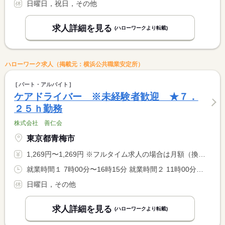
日曜日，祝日，その他
求人詳細を見る
(ハローワークより転載)
ハローワーク求人（掲載元：横浜公共職業安定所）
パート・アルバイト
ケアドライバー ※未経験者歓迎 ★７．
２５ｈ勤務
株式会社 善仁会
東京都青梅市
1,269円〜1,269円 ※フルタイム求人の場合は月額（換算額）、パート求人の場合は時間額を表示しています。
就業時間１ 7時00分〜16時15分 就業時間２ 11時00分〜19時15分 就業時間に関する特記事項 勤務時間については応相談可。 <BR> 土曜、祝日も勤務があります。 <BR> ※７時〜１６時１５分勤務の際は、休憩時間１２０分 <BR> ※１１時〜１９時１５分勤務の際は、休憩時間６０分
日曜日，その他
求人詳細を見る
(ハローワークより転載)