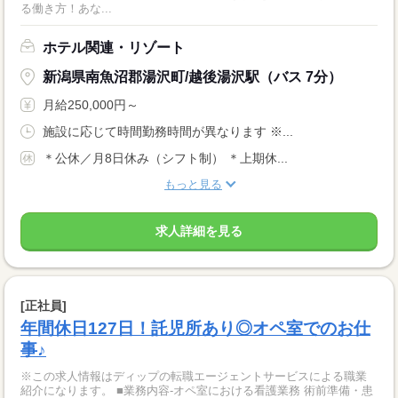
る働き方！あな...
ホテル関連・リゾート
新潟県南魚沼郡湯沢町/越後湯沢駅（バス 7分）
月給250,000円～
施設に応じて時間勤務時間が異なります ※...
＊公休／月8日休み（シフト制） ＊上期休...
もっと見る
求人詳細を見る
[正社員]
年間休日127日！託児所あり◎オペ室でのお仕
事♪
※この求人情報はディップの転職エージェントサービスによる職業
紹介になります。 ■業務内容‐オペ室における看護業務 術前準備・患