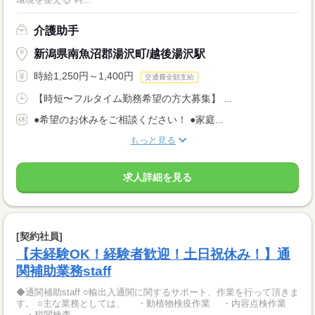
介護助手
新潟県南魚沼郡湯沢町/越後湯沢駅
時給1,250円～1,400円
交通費全額支給
【時短〜フルタイム勤務希望の方大募集】 ...
●希望のお休みをご相談ください！ ●家庭...
もっと見る
求人詳細を見る
[契約社員]
【未経験OK！経験者歓迎！土日祝休み！】通
関補助業務staff
◆通関補助staff ○輸出入通関に関するサポート、作業を行って頂きま
す。 ○主な業務としては、 ・動植物検疫作業 ・内容点検作業
・税関検査...