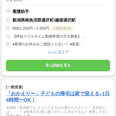
整備 ●看護...
看護助手
新潟県南魚沼郡湯沢町/越後湯沢駅
時給1,250円～1,400円
交通費全額支給
【時短〜フルタイム勤務希望の方大募集】 ...
●希望のお休みをご相談ください！ ●家庭...
もっと見る
求人詳細を見る
[一般派遣]
「おかえり〜」子どもの帰宅は家で迎える♪1日
4時間〜OK！
未経験・無資格でも すぐにできるお仕事からスタート！ 具体的に
は・・・⇒ ●食事介助 喉に通りやすい工夫をするなど 食事しやすい
環境を整える 料...