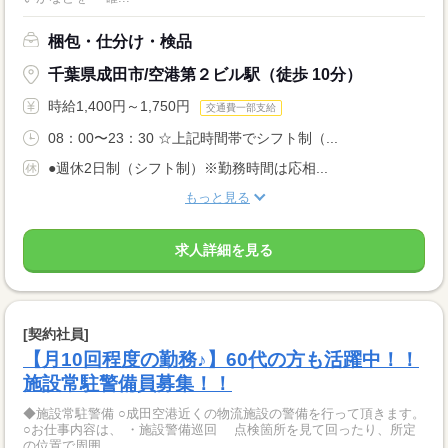
梱包・仕分け・検品
千葉県成田市/空港第２ビル駅（徒歩 10分）
時給1,400円～1,750円
交通費一部支給
08：00〜23：30 ☆上記時間帯でシフト制（...
●週休2日制（シフト制）※勤務時間は応相...
もっと見る
求人詳細を見る
[契約社員]
【月10回程度の勤務♪】60代の方も活躍中！！
施設常駐警備員募集！！
◆施設常駐警備 ○成田空港近くの物流施設の警備を行って頂きます。
○お仕事内容は、 ・施設警備巡回 点検箇所を見て回ったり、所定
の位置で周囲...