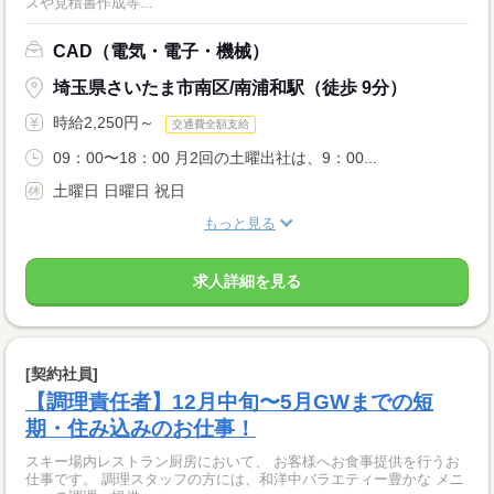
スや見積書作成等...
CAD（電気・電子・機械）
埼玉県さいたま市南区/南浦和駅（徒歩 9分）
時給2,250円～
交通費全額支給
09：00〜18：00 月2回の土曜出社は、9：00...
土曜日 日曜日 祝日
もっと見る
求人詳細を見る
[契約社員]
【調理責任者】12月中旬〜5月GWまでの短
期・住み込みのお仕事！
スキー場内レストラン厨房において、 お客様へお食事提供を行うお
仕事です。 調理スタッフの方には、和洋中バラエティー豊かな メニ