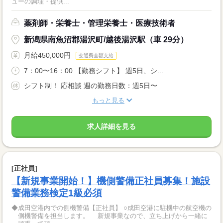
ューの調理・提供...
薬剤師・栄養士・管理栄養士・医療技術者
新潟県南魚沼郡湯沢町/越後湯沢駅（車 29分）
月給450,000円
交通費全額支給
7：00〜16：00 【勤務シフト】 週5日、シ...
シフト制！ 応相談 週の勤務日数：週5日〜
もっと見る
求人詳細を見る
[正社員]
【新規事業開始！】機側警備正社員募集！施設
警備業務検定1級必須
◆成田空港内での側機警備【正社員】 ○成田空港に駐機中の航空機の
側機警備を担当します。 新規事業なので、立ち上げから一緒に