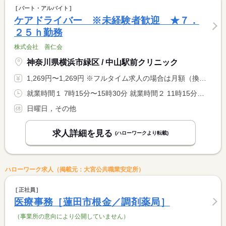
パート・アルバイト
ケアドライバー ※未経験者歓迎 ★７．
２５ｈ勤務
株式会社 善仁会
神奈川県横浜市緑区 / 中山駅前クリニック
1,269円〜1,269円 ※フルタイム求人の場合は月額（換算額）、パート求人の場合は時間額を表示しています。
就業時間１ 7時15分〜15時30分 就業時間２ 11時15分〜19時30分 就業時間に関する特記事項 勤務時間については応相談可。 <BR> ※シフト制のため、いずれも勤務可能な方。 <BR> 土曜、祝日も勤務があります。
日曜日，その他
求人詳細を見る
(ハローワークより転載)
ハローワーク求人（掲載元：大宮公共職業安定所）
正社員
医療事務［蓮田市根金／調剤薬局］
（事業所の意向により公開していません）