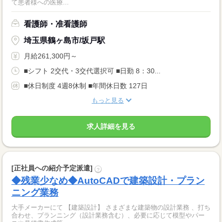
て患者様への医療...
看護師・准看護師
埼玉県鶴ヶ島市/坂戸駅
月給261,300円～
■シフト 2交代・3交代選択可 ■日勤 8：30...
■休日制度 4週8休制 ■年間休日数 127日
もっと見る
求人詳細を見る
[正社員への紹介予定派遣]
?
◆残業少なめ◆AutoCADで建築設計・プラン
ニング業務
大手メーカーにて 【建築設計】 さまざまな建築物の設計業務 、打ち
合わせ、プランニング（設計業務含む）、必要に応じて模型やパー