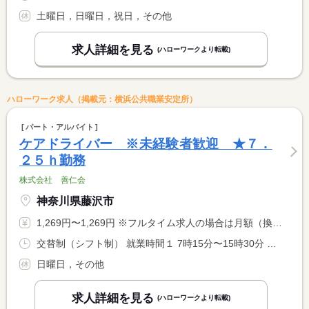
土曜日，日曜日，祝日，その他
求人詳細を見る
(ハローワークより転載)
ハローワーク求人（掲載元：横浜公共職業安定所）
パート・アルバイト
ケアドライバー ※未経験者歓迎 ★７．
２５ｈ勤務
株式会社 善仁会
神奈川県藤沢市
1,269円〜1,269円 ※フルタイム求人の場合は月額（換算額）、パート求人の場合は時間額を表示しています。
交替制（シフト制） 就業時間１ 7時15分〜15時30分 就業時間２ 7時30分〜15時45分 就業時間３ 11時00分〜19時15分 就業時間に関する特記事項 勤務時間については応相談可。 <BR> ※シフト制のため、いずれも勤務可能な方。 <BR> 土曜、祝日も勤務があります。
日曜日，その他
求人詳細を見る
(ハローワークより転載)