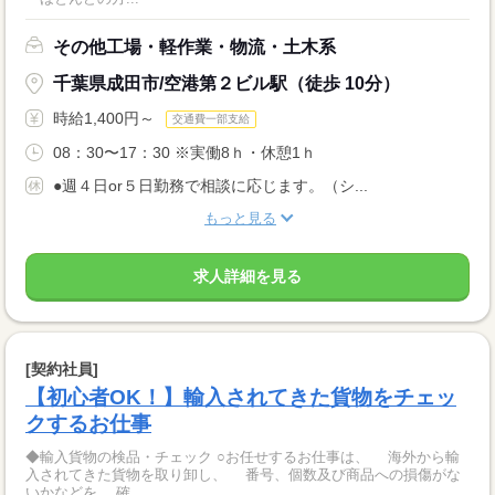
その他工場・軽作業・物流・土木系
千葉県成田市/空港第２ビル駅（徒歩 10分）
時給1,400円～
交通費一部支給
08：30〜17：30 ※実働8ｈ・休憩1ｈ
●週４日or５日勤務で相談に応じます。（シ...
もっと見る
求人詳細を見る
[契約社員]
【初心者OK！】輸入されてきた貨物をチェッ
クするお仕事
◆輸入貨物の検品・チェック ○お任せするお仕事は、 海外から輸
入されてきた貨物を取り卸し、 番号、個数及び商品への損傷がな
いかなどを 確...