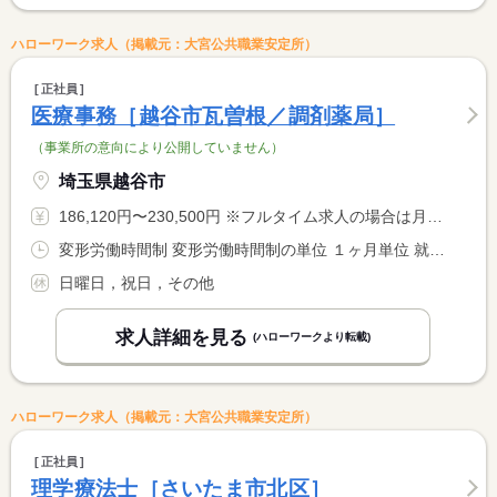
ハローワーク求人（掲載元：大宮公共職業安定所）
正社員
医療事務［越谷市瓦曽根／調剤薬局］
（事業所の意向により公開していません）
埼玉県越谷市
186,120円〜230,500円 ※フルタイム求人の場合は月額（換算額）、パート求人の場合は時間額を表示しています。
変形労働時間制 変形労働時間制の単位 １ヶ月単位 就業時間１ 8時45分〜17時15分 就業時間２ 9時30分〜18時00分 就業時間に関する特記事項 １日７．５時間、開局時間内でローテーション
日曜日，祝日，その他
求人詳細を見る
(ハローワークより転載)
ハローワーク求人（掲載元：大宮公共職業安定所）
正社員
理学療法士［さいたま市北区］