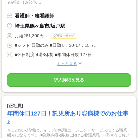
者確認（ID/部位/...
看護師・准看護師
埼玉県鶴ヶ島市/坂戸駅
月給261,300円～
交通費一部支給
■シフト 日勤のみ ■日勤 8：30-17：15（...
■休日制度 4週8休制 ■年間休日数 127日
もっと見る
求人詳細を見る
[正社員]
年間休日127日！託児所あり◎病棟でのお仕事
♪
※この求人情報はディップの転職エージェントサービスによる職業
紹介になります。 ■業務内容‐病棟における看護業務 ・病棟内におい