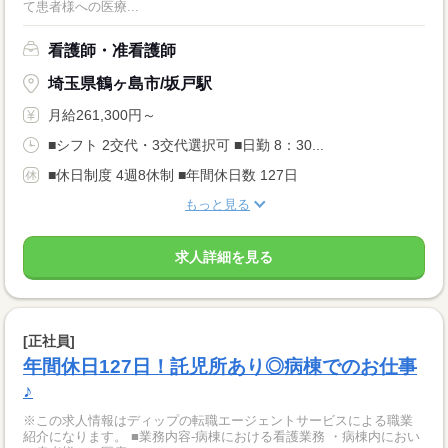
て患者様への医療...
看護師・准看護師
埼玉県鶴ヶ島市/坂戸駅
月給261,300円～
■シフト 2交代・3交代選択可 ■日勤 8：30...
■休日制度 4週8休制 ■年間休日数 127日
もっと見る
求人詳細を見る
[正社員]
年間休日127日！託児所あり◎病棟でのお仕事
♪
※この求人情報はディップの転職エージェントサービスによる職業
紹介になります。 ■業務内容‐病棟における看護業務 ・病棟内におい