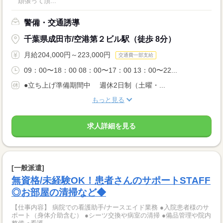
頑張って頂...
警備・交通誘導
千葉県成田市/空港第２ビル駅（徒歩 8分）
月給204,000円～223,000円
交通費一部支給
09：00〜18：00 08：00〜17：00 13：00〜22...
●立ち上げ準備期間中 週休2日制（土曜・...
もっと見る
求人詳細を見る
[一般派遣]
無資格/未経験OK！患者さんのサポートSTAFF
◎お部屋の清掃など◆
【仕事内容】 病院での看護助手/ナースエイド業務 ●入院患者様のサ
ポート（身体介助含む） ●シーツ交換や病室の清掃 ●備品管理や院内