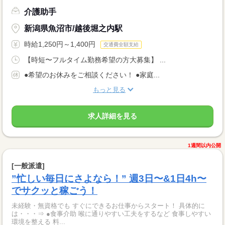
介護助手
新潟県魚沼市/越後堀之内駅
時給1,250円～1,400円
交通費全額支給
【時短〜フルタイム勤務希望の方大募集】 ...
●希望のお休みをご相談ください！ ●家庭...
もっと見る
求人詳細を見る
1週間以内公開
[一般派遣]
”忙しい毎日にさよなら！” 週3日〜&1日4h〜
でサクッと稼ごう！
未経験・無資格でも すぐにできるお仕事からスタート！ 具体的に
は・・・⇒ ●食事介助 喉に通りやすい工夫をするなど 食事しやすい
環境を整える 料...