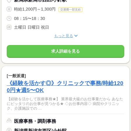
時給1,200円～1,300円
交通費一部支給
08：15〜18：30
土曜日 日曜日 祝日
もっと見る
求人詳細を見る
[一般派遣]
《経験を活かす◎》クリニックで事務/時給120
0円★週5〜OK
【経験を活かして医療事務★】 業界最大級のお仕事量だから あなた
にピッタリのお仕事が見つかる★ ◇お仕事内容◇ 病院やクリニッ
ク、介護施設での ...
医療事務・調剤事務
新潟県新潟市西区/小針駅