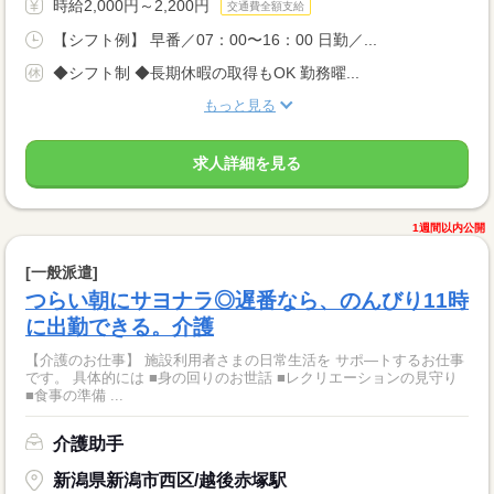
時給2,000円～2,200円
交通費全額支給
【シフト例】 早番／07：00〜16：00 日勤／...
◆シフト制 ◆長期休暇の取得もOK 勤務曜...
もっと見る
求人詳細を見る
1週間以内公開
[一般派遣]
つらい朝にサヨナラ◎遅番なら、のんびり11時
に出勤できる。介護
【介護のお仕事】 施設利用者さまの日常生活を サポ―トするお仕事
です。 具体的には ■身の回りのお世話 ■レクリエーションの見守り
■食事の準備 ...
介護助手
新潟県新潟市西区/越後赤塚駅