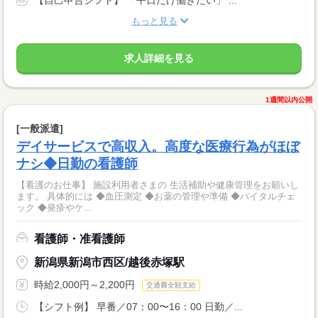
もっと見る
求人詳細を見る
1週間以内公開
[一般派遣]
デイサービスで高収入。高度な医療行為がほぼ
ナシ◆日勤の看護師
【看護のお仕事】 施設利用者さまの 生活補助や健康管理をお願いし
ます。 具体的には ◆血圧測定 ◆お薬の管理や準備 ◆バイタルチェ
ック ◆発疹やケ...
看護師・准看護師
新潟県新潟市西区/越後赤塚駅
時給2,000円～2,200円
交通費全額支給
【シフト例】 早番／07：00〜16：00 日勤／...