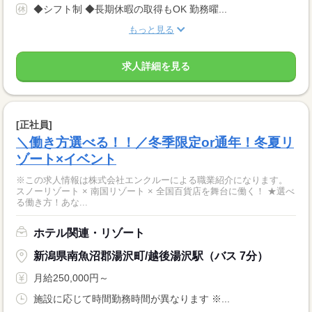
◆シフト制 ◆長期休暇の取得もOK 勤務曜...
もっと見る
求人詳細を見る
[正社員]
＼働き方選べる！！／冬季限定or通年！冬夏リ
ゾート×イベント
※この求人情報は株式会社エンクルーによる職業紹介になります。
スノーリゾート × 南国リゾート × 全国百貨店を舞台に働く！ ★選べ
る働き方！あな...
ホテル関連・リゾート
新潟県南魚沼郡湯沢町/越後湯沢駅（バス 7分）
月給250,000円～
施設に応じて時間勤務時間が異なります ※...