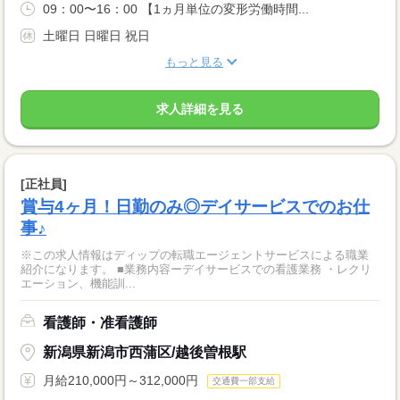
09：00〜16：00 【1ヵ月単位の変形労働時間...
土曜日 日曜日 祝日
もっと見る
求人詳細を見る
[正社員]
賞与4ヶ月！日勤のみ◎デイサービスでのお仕
事♪
※この求人情報はディップの転職エージェントサービスによる職業
紹介になります。 ■業務内容ーデイサービスでの看護業務 ・レクリ
エーション、機能訓...
看護師・准看護師
新潟県新潟市西蒲区/越後曽根駅
月給210,000円～312,000円
交通費一部支給