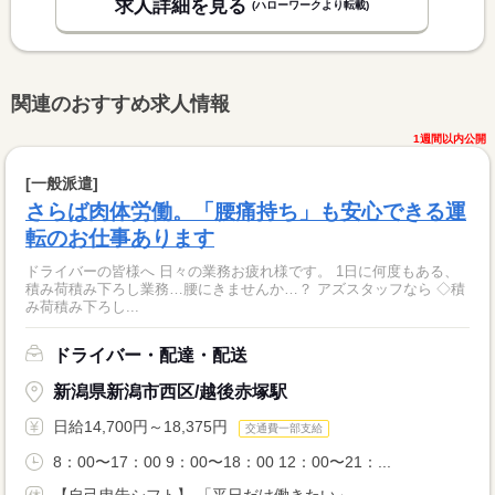
求人詳細を見る
(ハローワークより転載)
関連のおすすめ求人情報
1週間以内公開
[一般派遣]
さらば肉体労働。「腰痛持ち」も安心できる運
転のお仕事あります
ドライバーの皆様へ 日々の業務お疲れ様です。 1日に何度もある、
積み荷積み下ろし業務…腰にきませんか…？ アズスタッフなら ◇積
み荷積み下ろし...
ドライバー・配達・配送
新潟県新潟市西区/越後赤塚駅
日給14,700円～18,375円
交通費一部支給
8：00〜17：00 9：00〜18：00 12：00〜21：...
【自己申告シフト】 「平日だけ働きたい」 ...