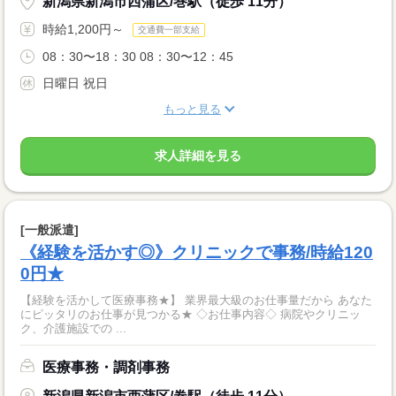
新潟県新潟市西蒲区/巻駅（徒歩 11分）
時給1,200円～
交通費一部支給
08：30〜18：30 08：30〜12：45
日曜日 祝日
もっと見る
求人詳細を見る
[一般派遣]
《経験を活かす◎》クリニックで事務/時給120
0円★
【経験を活かして医療事務★】 業界最大級のお仕事量だから あなた
にピッタリのお仕事が見つかる★ ◇お仕事内容◇ 病院やクリニッ
ク、介護施設での ...
医療事務・調剤事務