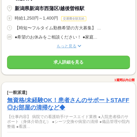
新潟県新潟市西蒲区/越後曽根駅
時給1,250円～1,400円
交通費全額支給
【時短〜フルタイム勤務希望の方大募集】 ...
●希望のお休みをご相談ください！ ●家庭...
もっと見る
求人詳細を見る
1週間以内公開
[一般派遣]
無資格/未経験OK！患者さんのサポートSTAFF
◎お部屋の清掃など◆
【仕事内容】 病院での看護助手/ナースエイド業務 ●入院患者様のサ
ポート（身体介助含む） ●シーツ交換や病室の清掃 ●備品管理や院内
整備 ●看護...