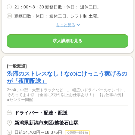
21：00〜8：30 勤務日数・休日： 週休二日...
勤務日数・休日： 週休二日、シフト制 土曜...
もっと見る
求人詳細を見る
[一般派遣]
渋滞のストレスなし！なのにけっこう稼げるの
が「夜間配送」
2〜4t、中型・大型トラックなど…。 幅広いドライバーのオシゴト、
そろってます◎ （全国に3万件以上お仕事あり！） 【お仕事の例】
●センター間配...
ドライバー・配達・配送
新潟県新潟市東区/越後石山駅
日給14,700円～18,375円
交通費一部支給