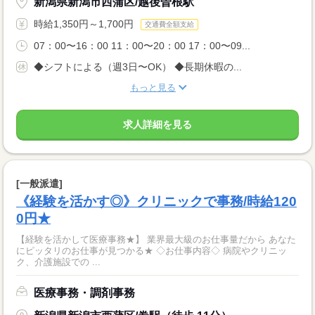
新潟県新潟市西蒲区/越後曽根駅
時給1,350円～1,700円
交通費全額支給
07：00〜16：00 11：00〜20：00 17：00〜09...
◆シフトによる（週3日〜OK） ◆長期休暇の...
もっと見る
求人詳細を見る
[一般派遣]
《経験を活かす◎》クリニックで事務/時給120
0円★
【経験を活かして医療事務★】 業界最大級のお仕事量だから あなた
にピッタリのお仕事が見つかる★ ◇お仕事内容◇ 病院やクリニッ
ク、介護施設での ...
医療事務・調剤事務