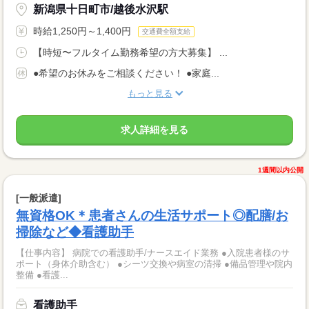
新潟県十日町市/越後水沢駅
時給1,250円～1,400円
交通費全額支給
【時短〜フルタイム勤務希望の方大募集】 ...
●希望のお休みをご相談ください！ ●家庭...
もっと見る
求人詳細を見る
1週間以内公開
[一般派遣]
無資格OK＊患者さんの生活サポート◎配膳/お
掃除など◆看護助手
【仕事内容】 病院での看護助手/ナースエイド業務 ●入院患者様のサ
ポート（身体介助含む） ●シーツ交換や病室の清掃 ●備品管理や院内
整備 ●看護...
看護助手