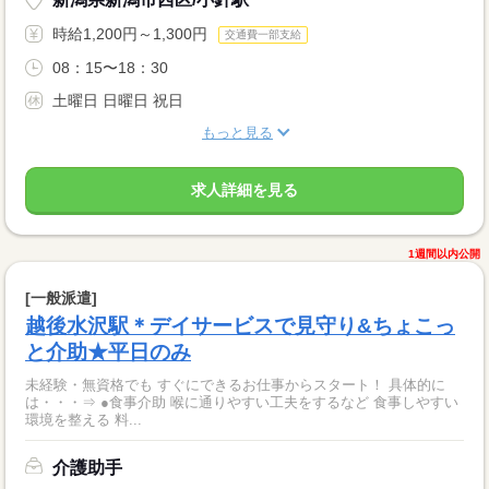
時給1,200円～1,300円
交通費一部支給
08：15〜18：30
土曜日 日曜日 祝日
もっと見る
求人詳細を見る
1週間以内公開
[一般派遣]
越後水沢駅＊デイサービスで見守り&ちょこっ
と介助★平日のみ
未経験・無資格でも すぐにできるお仕事からスタート！ 具体的に
は・・・⇒ ●食事介助 喉に通りやすい工夫をするなど 食事しやすい
環境を整える 料...
介護助手