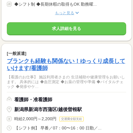
◆シフト制 ◆長期休暇の取得もOK 勤務曜...
もっと見る
求人詳細を見る
[一般派遣]
ブランクも経験も関係ない！ゆっくり成長して
いけます/看護師
【看護のお仕事】 施設利用者さまの 生活補助や健康管理をお願いし
ます。 具体的には ◆血圧測定 ◆お薬の管理や準備 ◆バイタルチェ
ック ◆発疹やケ...
看護師・准看護師
新潟県新潟市西蒲区/越後曽根駅
時給2,000円～2,200円
交通費全額支給
【シフト例】 早番／07：00〜16：00 日勤／...