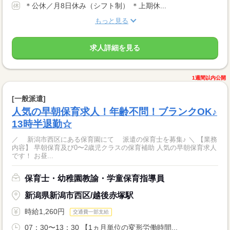
＊公休／月8日休み（シフト制） ＊上期休...
もっと見る
求人詳細を見る
1週間以内公開
[一般派遣]
人気の早朝保育求人！年齢不問！ブランクOK♪
13時半退勤☆
／ 新潟市西区にある保育園にて 派遣の保育士を募集♪ ＼ 【業務
内容】 早朝保育及び0〜2歳児クラスの保育補助 人気の早朝保育求人
です！ お昼...
保育士・幼稚園教諭・学童保育指導員
新潟県新潟市西区/越後赤塚駅
時給1,260円
交通費一部支給
07：30〜13：30 【1ヵ月単位の変形労働時間...