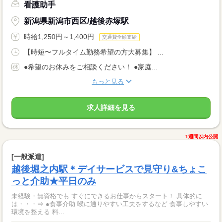
看護助手
新潟県新潟市西区/越後赤塚駅
時給1,250円～1,400円
交通費全額支給
【時短〜フルタイム勤務希望の方大募集】 ...
●希望のお休みをご相談ください！ ●家庭...
もっと見る
求人詳細を見る
1週間以内公開
[一般派遣]
越後堀之内駅＊デイサービスで見守り&ちょこ
っと介助★平日のみ
未経験・無資格でも すぐにできるお仕事からスタート！ 具体的に
は・・・⇒ ●食事介助 喉に通りやすい工夫をするなど 食事しやすい
環境を整える 料...