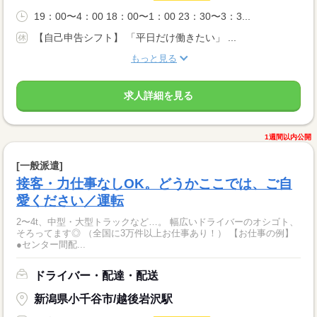
19：00〜4：00 18：00〜1：00 23：30〜3：3...
【自己申告シフト】 「平日だけ働きたい」 ...
もっと見る
求人詳細を見る
1週間以内公開
[一般派遣]
接客・力仕事なしOK。どうかここでは、ご自
愛ください／運転
2〜4t、中型・大型トラックなど…。 幅広いドライバーのオシゴト、
そろってます◎ （全国に3万件以上お仕事あり！） 【お仕事の例】
●センター間配...
ドライバー・配達・配送
新潟県小千谷市/越後岩沢駅