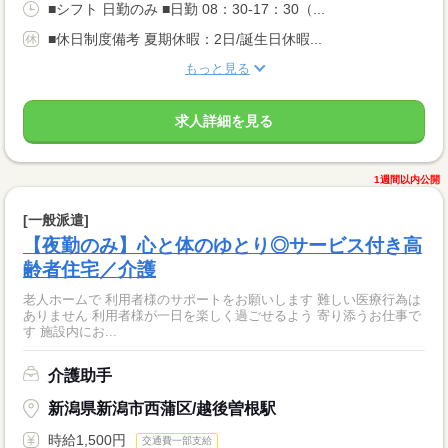
■シフト 日勤のみ ■日勤 08：30-17：30（...
■休日制度備考 夏期休暇：2日/誕生日休暇...
もっと見る
求人詳細を見る
1週間以内公開
[一般派遣]
【夜勤のみ】心と体のゆとり◎サービス付き高
齢者住宅／介護
老人ホームで 利用者様のサポートをお願いします 難しい医療行為は
ありません 利用者様が一日を楽しく過ごせるよう 寄り添うお仕事で
す 施設内にお...
介護助手
新潟県新潟市西蒲区/越後曽根駅
時給1,500円
交通費一部支給