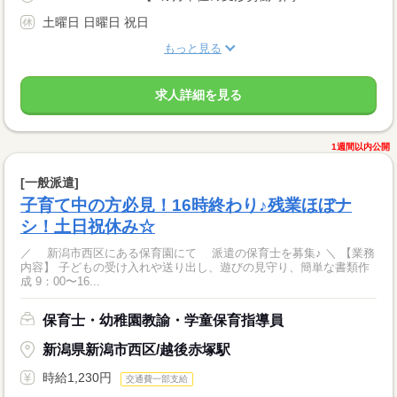
土曜日 日曜日 祝日
もっと見る
求人詳細を見る
1週間以内公開
[一般派遣]
子育て中の方必見！16時終わり♪残業ほぼナ
シ！土日祝休み☆
／ 新潟市西区にある保育園にて 派遣の保育士を募集♪ ＼ 【業務
内容】 子どもの受け入れや送り出し、遊びの見守り、簡単な書類作
成 9：00〜16...
保育士・幼稚園教諭・学童保育指導員
新潟県新潟市西区/越後赤塚駅
時給1,230円
交通費一部支給