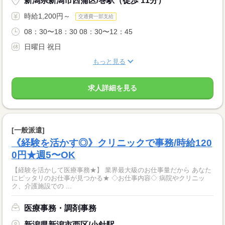
新潟県新潟市西蒲区/巻駅（徒歩 11分）
時給1,200円～
交通費一部支給
08：30〜18：30 08：30〜12：45
日曜日 祝日
もっと見る
求人詳細を見る
[一般派遣]
《経験を活かす◎》クリニックで事務/時給120
0円★週5〜OK
【経験を活かして医療事務★】 業界最大級のお仕事量だから あなた
にピッタリのお仕事が見つかる★ ◇お仕事内容◇ 病院やクリニッ
ク、介護施設での ...
医療事務・調剤事務
新潟県新潟市西区/小針駅