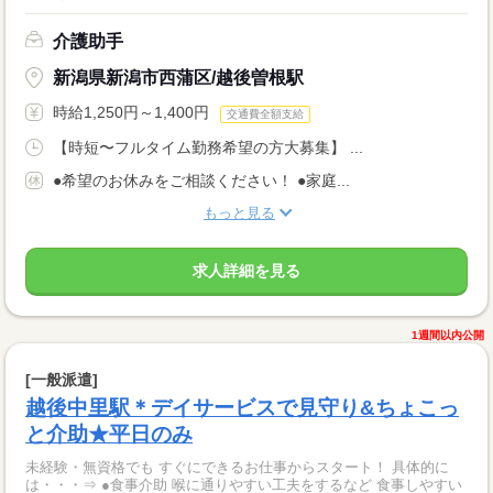
介護助手
新潟県新潟市西蒲区/越後曽根駅
時給1,250円～1,400円
交通費全額支給
【時短〜フルタイム勤務希望の方大募集】 ...
●希望のお休みをご相談ください！ ●家庭...
もっと見る
求人詳細を見る
1週間以内公開
[一般派遣]
越後中里駅＊デイサービスで見守り&ちょこっ
と介助★平日のみ
未経験・無資格でも すぐにできるお仕事からスタート！ 具体的に
は・・・⇒ ●食事介助 喉に通りやすい工夫をするなど 食事しやすい