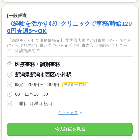
[一般派遣]
《経験を活かす◎》クリニックで事務/時給120
0円★週5〜OK
【経験を活かして医療事務★】 業界最大級のお仕事量だから あなた
にピッタリのお仕事が見つかる★ ◇お仕事内容◇ 病院やクリニッ
ク、介護施設での ...
医療事務・調剤事務
新潟県新潟市西区/小針駅
時給1,200円～1,300円
交通費一部支給
08：15〜18：30
土曜日 日曜日 祝日
もっと見る
求人詳細を見る