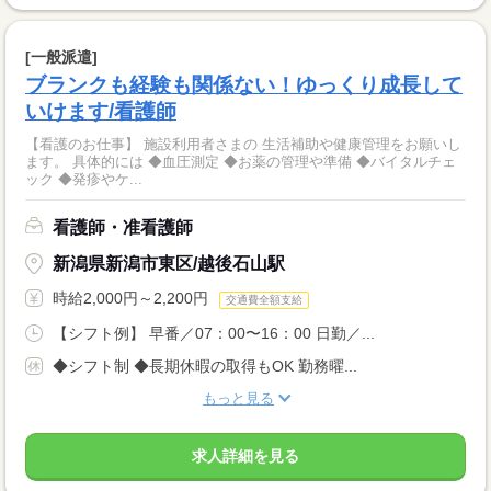
[一般派遣]
ブランクも経験も関係ない！ゆっくり成長して
いけます/看護師
【看護のお仕事】 施設利用者さまの 生活補助や健康管理をお願いし
ます。 具体的には ◆血圧測定 ◆お薬の管理や準備 ◆バイタルチェ
ック ◆発疹やケ...
看護師・准看護師
新潟県新潟市東区/越後石山駅
時給2,000円～2,200円
交通費全額支給
【シフト例】 早番／07：00〜16：00 日勤／...
◆シフト制 ◆長期休暇の取得もOK 勤務曜...
もっと見る
求人詳細を見る