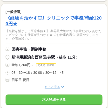
[一般派遣]
《経験を活かす◎》クリニックで事務/時給120
0円★
【経験を活かして医療事務★】 業界最大級のお仕事量だから あなた
にピッタリのお仕事が見つかる★ ◇お仕事内容◇ 病院やクリニッ
ク、介護施設での ...
医療事務・調剤事務
新潟県新潟市西蒲区/巻駅（徒歩 11分）
時給1,200円～
交通費一部支給
08：30〜18：30 08：30〜12：45
日曜日 祝日
もっと見る
求人詳細を見る