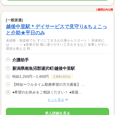
1週間以内公開
[一般派遣]
越後中里駅＊デイサービスで見守り&ちょこっ
と介助★平日のみ
未経験・無資格でも すぐにできるお仕事からスタート！ 具体的に
は・・・⇒ ●食事介助 喉に通りやすい工夫をするなど 食事しやすい
環境を整える 料...
介護助手
新潟県南魚沼郡湯沢町/越後中里駅
時給1,250円～1,400円
交通費全額支給
【時短〜フルタイム勤務希望の方大募集】 ...
●希望のお休みをご相談ください！ ●家庭...
もっと見る
求人詳細を見る