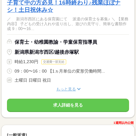
子育て中の方必見！16時終わり♪残業ほぼナ
シ！土日祝休み☆
／ 新潟市西区にある保育園にて 派遣の保育士を募集♪ ＼ 【業務
内容】 子どもの受け入れや送り出し、遊びの見守り、簡単な書類作
成 9：00〜16...
保育士・幼稚園教諭・学童保育指導員
新潟県新潟市西区/越後赤塚駅
時給1,230円
交通費一部支給
09：00〜16：00 【1ヵ月単位の変形労働時間...
土曜日 日曜日 祝日
もっと見る
求人詳細を見る
1週間以内公開
[一般派遣]