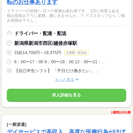
転のお仕事あります
ドライバーの皆様へ 日々の業務お疲れ様です。 1日に何度もある、
積み荷積み下ろし業務…腰にきませんか…？ アズスタッフなら ◇積
み荷積み下ろし...
ドライバー・配達・配送
新潟県新潟市西区/越後赤塚駅
日給14,700円～18,375円
交通費一部支給
8：00〜17：00 9：00〜18：00 12：00〜21：...
【自己申告シフト】 「平日だけ働きたい」 ...
もっと見る
求人詳細を見る
1週間以内公開
[一般派遣]
デイサービスで高収入。高度な医療行為がほぼ