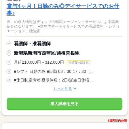
賞与4ヶ月！日勤のみ◎デイサービスでのお仕
事♪
※この求人情報はディップの転職エージェントサービスによる職業
紹介になります。 ■業務内容ーデイサービスでの看護業務 ・レクリ
エーション、機能訓...
看護師・准看護師
新潟県新潟市西蒲区/越後曽根駅
月給210,000円～312,000円
交通費一部支給
■シフト 日勤のみ ■日勤 08：30-17：30（...
■休日制度備考 夏期休暇：2日/誕生日休暇...
もっと見る
求人詳細を見る
1週間以内公開