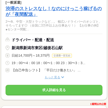
[一般派遣]
渋滞のストレスなし！なのにけっこう稼げるの
が「夜間配送」
2〜4t、中型・大型トラックなど…。 幅広いドライバーのオシゴト、
そろってます◎ （全国に3万件以上お仕事あり！） 【お仕事の例】
●センター間配...
ドライバー・配達・配送
新潟県新潟市東区/越後石山駅
日給14,700円～18,375円
交通費一部支給
19：00〜4：00 18：00〜1：00 23：30〜3：3...
【自己申告シフト】 「平日だけ働きたい」 ...
もっと見る
求人詳細を見る
1週間以内公開