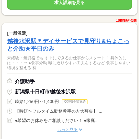
求人詳細を見る
1週間以内公開
[一般派遣]
越後水沢駅＊デイサービスで見守り&ちょこっ
と介助★平日のみ
未経験・無資格でも すぐにできるお仕事からスタート！ 具体的に
は・・・⇒ ●食事介助 喉に通りやすい工夫をするなど 食事しやすい
環境を整える 料...
介護助手
新潟県十日町市/越後水沢駅
時給1,250円～1,400円
交通費全額支給
【時短〜フルタイム勤務希望の方大募集】 ...
●希望のお休みをご相談ください！ ●家庭...
もっと見る