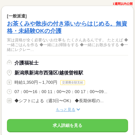
1週間以内公開
[一般派遣]
お茶くみや散歩の付き添いからはじめる。無資
格・未経験OKの介護
実は資格が全く必要ないお仕事も たくさんあるんです。 たとえば ◆
一緒ごはんを作る ◆一緒にお掃除をする ◆一緒にお散歩をする ◆一
緒にレクレー...
介護福祉士
新潟県新潟市西蒲区/越後曽根駅
時給1,350円～1,700円
交通費全額支給
07：00〜16：00 11：00〜20：00 17：00〜09...
◆シフトによる（週3日〜OK） ◆長期休暇の...
もっと見る
求人詳細を見る