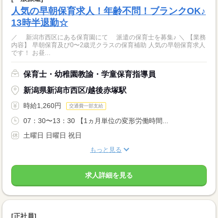
人気の早朝保育求人！年齢不問！ブランクOK♪
13時半退勤☆
／ 新潟市西区にある保育園にて 派遣の保育士を募集♪ ＼ 【業務
内容】 早朝保育及び0〜2歳児クラスの保育補助 人気の早朝保育求人
です！ お昼...
保育士・幼稚園教諭・学童保育指導員
新潟県新潟市西区/越後赤塚駅
時給1,260円
交通費一部支給
07：30〜13：30 【1ヵ月単位の変形労働時間...
土曜日 日曜日 祝日
もっと見る
求人詳細を見る
[正社員]