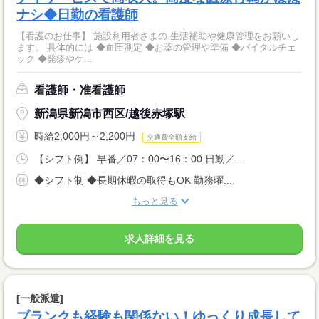
ナシ◆日勤の看護師
【看護のお仕事】 施設利用者さまの 生活補助や健康管理をお願いし
ます。 具体的には ◆血圧測定 ◆お薬の管理や準備 ◆バイタルチェ
ック ◆発疹やケ...
看護師・准看護師
新潟県新潟市西区/越後赤塚駅
時給2,000円～2,200円
交通費全額支給
【シフト例】 早番／07：00〜16：00 日勤／...
◆シフト制 ◆長期休暇の取得もOK 勤務曜...
もっと見る
求人詳細を見る
[一般派遣]
ブランクも経験も関係ない！ゆっくり成長して