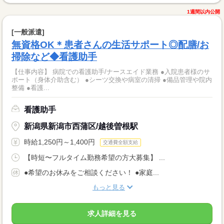
1週間以内公開
[一般派遣]
無資格OK＊患者さんの生活サポート◎配膳/お
掃除など◆看護助手
【仕事内容】 病院での看護助手/ナースエイド業務 ●入院患者様のサ
ポート（身体介助含む） ●シーツ交換や病室の清掃 ●備品管理や院内
整備 ●看護...
看護助手
新潟県新潟市西蒲区/越後曽根駅
時給1,250円～1,400円
交通費全額支給
【時短〜フルタイム勤務希望の方大募集】 ...
●希望のお休みをご相談ください！ ●家庭...
もっと見る
求人詳細を見る