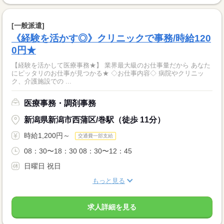
[一般派遣]
《経験を活かす◎》クリニックで事務/時給120
0円★
【経験を活かして医療事務★】 業界最大級のお仕事量だから あなた
にピッタリのお仕事が見つかる★ ◇お仕事内容◇ 病院やクリニッ
ク、介護施設での ...
医療事務・調剤事務
新潟県新潟市西蒲区/巻駅（徒歩 11分）
時給1,200円～
交通費一部支給
08：30〜18：30 08：30〜12：45
日曜日 祝日
もっと見る
求人詳細を見る