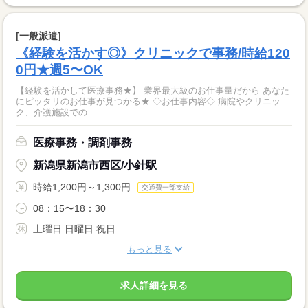
[一般派遣]
《経験を活かす◎》クリニックで事務/時給120
0円★週5〜OK
【経験を活かして医療事務★】 業界最大級のお仕事量だから あなた
にピッタリのお仕事が見つかる★ ◇お仕事内容◇ 病院やクリニッ
ク、介護施設での ...
医療事務・調剤事務
新潟県新潟市西区/小針駅
時給1,200円～1,300円
交通費一部支給
08：15〜18：30
土曜日 日曜日 祝日
もっと見る
求人詳細を見る