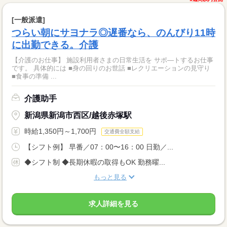
[一般派遣]
つらい朝にサヨナラ◎遅番なら、のんびり11時
に出勤できる。介護
【介護のお仕事】 施設利用者さまの日常生活を サポ―トするお仕事
です。 具体的には ■身の回りのお世話 ■レクリエーションの見守り
■食事の準備 ...
介護助手
新潟県新潟市西区/越後赤塚駅
時給1,350円～1,700円
交通費全額支給
【シフト例】 早番／07：00〜16：00 日勤／...
◆シフト制 ◆長期休暇の取得もOK 勤務曜...
もっと見る
求人詳細を見る