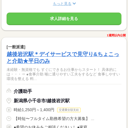
もっと見る
求人詳細を見る
1週間以内公開
[一般派遣]
越後岩沢駅＊デイサービスで見守り&ちょこっ
と介助★平日のみ
未経験・無資格でも すぐにできるお仕事からスタート！ 具体的に
は・・・⇒ ●食事介助 喉に通りやすい工夫をするなど 食事しやすい
環境を整える 料...
介護助手
新潟県小千谷市/越後岩沢駅
時給1,250円～1,400円
交通費全額支給
【時短〜フルタイム勤務希望の方大募集】 ...
●希望のお休みをご相談ください！ ●家庭...