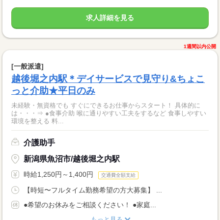
求人詳細を見る
1週間以内公開
[一般派遣]
越後堀之内駅＊デイサービスで見守り&ちょこ
っと介助★平日のみ
未経験・無資格でも すぐにできるお仕事からスタート！ 具体的に
は・・・⇒ ●食事介助 喉に通りやすい工夫をするなど 食事しやすい
環境を整える 料...
介護助手
新潟県魚沼市/越後堀之内駅
時給1,250円～1,400円
交通費全額支給
【時短〜フルタイム勤務希望の方大募集】 ...
●希望のお休みをご相談ください！ ●家庭...
もっと見る