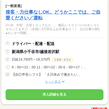
[一般派遣]
接客・力仕事なしOK。どうかここでは、ご自
愛ください／運転
2〜4t、中型・大型トラックなど…。 幅広いドライバーのオシゴト、
そろってます◎ （全国に3万件以上お仕事あり！） 【お仕事の例】
●センター間配...
ドライバー・配達・配送
新潟県小千谷市/越後岩沢駅
日給14,700円～18,375円
交通費一部支給
9：00〜21：00 11：00〜22：00 6：00〜17：...
【自己申告シフト】 「土日休みで働きたい...
もっと見る
求人詳細を見る
1週間以内公開