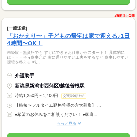
1週間以内公開
[一般派遣]
「おかえり〜」子どもの帰宅は家で迎える♪1日
4時間〜OK！
未経験・無資格でも すぐにできるお仕事からスタート！ 具体的に
は・・・⇒ ●食事介助 喉に通りやすい工夫をするなど 食事しやすい
環境を整える 料...
介護助手
新潟県新潟市西蒲区/越後曽根駅
時給1,250円～1,400円
交通費全額支給
【時短〜フルタイム勤務希望の方大募集】 ...
●希望のお休みをご相談ください！ ●家庭...
もっと見る