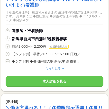
いけます/看護師
【看護のお仕事】 施設利用者さまの 生活補助や健康管理をお願いし
ます。 具体的には ◆血圧測定 ◆お薬の管理や準備 ◆バイタルチェ
ック ◆発疹やケ...
看護師・准看護師
新潟県新潟市西蒲区/越後曽根駅
時給2,000円～2,200円
交通費全額支給
【シフト例】 早番／07：00〜16：00 日勤／...
◆シフト制 ◆長期休暇の取得もOK 勤務曜...
もっと見る
求人詳細を見る
[正社員]
＼働き方選べる！！／冬季限定or通年！冬夏リ