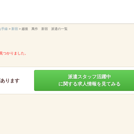
】
山手線
>
新宿
>
越後 萬作 新宿 派遣の一覧
見つかりました。
派遣スタッフ活躍中
があります
に関する求人情報を見てみる