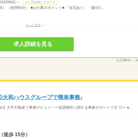
/09/01～
１ヶ月以内にスタート
間） （休憩60分） ■お仕事のポイント■ 「在宅あり」「週4日...
もっと見る
求人詳細を見る
お仕事No.：
A
◎大和ハウスグループで簡単事務♪
み】大手不動産で事務デビュー！〜賃貸物件に関する事務サポートです ◎〜 ●...
徒歩 15分）