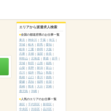
エリアから派遣求人検索
全国の都道府県のお仕事一覧
東京
神奈川
千葉
埼玉
茨城
栃木
群馬
愛知
岐阜
三重
静岡
大阪
兵庫
京都
滋賀
奈良
和歌山
北海道
青森
岩手
宮城
秋田
山形
福島
山梨
長野
新潟
富山
石川
福井
岡山
鳥取
島根
山口
香川
徳島
愛媛
高知
福岡
佐賀
長崎
熊本
大分
宮崎
鹿児島
沖縄
人気のエリアのお仕事一覧
港区
千代田区
新宿区
中央区
渋谷区
品川区