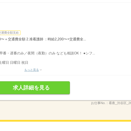
交通費全額支給
0〜＋交通費全額 2.准看護師 ：時給2,200〜+交通費全...
／早番・遅番のみ／夜間（夜勤）のみ なども相談OK！ ●シフ...
土曜日 日曜日 祝日
もっと見る
求人詳細を見る
お仕事No.：
看夜_渋谷区_26