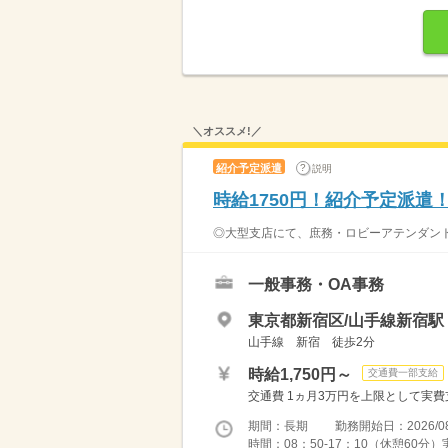
＼オススメ!／
紹介予定派遣
説明
時給1750円！紹介予定派遣
◎大型支店にて、庶務・ロビーアテンダントの
一般事務・OA事務
東京都新宿区/山手線新宿駅
山手線 新宿 徒歩2分
時給1,750円～
交通費一部支給
交通費 1ヵ月3万円を上限として実費支給 
期間：長期 勤務開始日：2026/08
時間：08：50-17：10（休憩60分