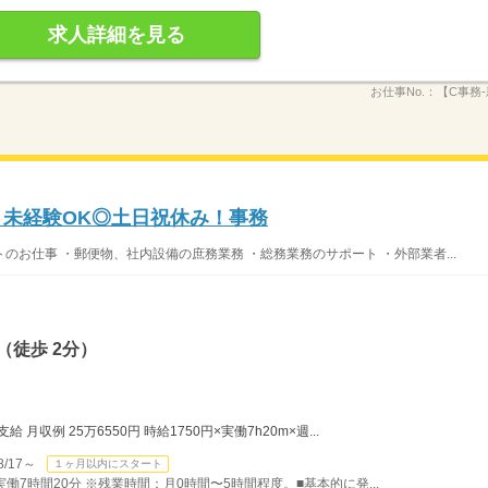
求人詳細を見る
お仕事No.：
【C事務-
！未経験OK◎土日祝休み！事務
お仕事 ・郵便物、社内設備の庶務業務 ・総務業務のサポート ・外部業者...
（徒歩 2分）
月収例 25万6550円 時給1750円×実働7h20m×週...
/17～
１ヶ月以内にスタート
）実働7時間20分 ※残業時間：月0時間〜5時間程度。■基本的に発...