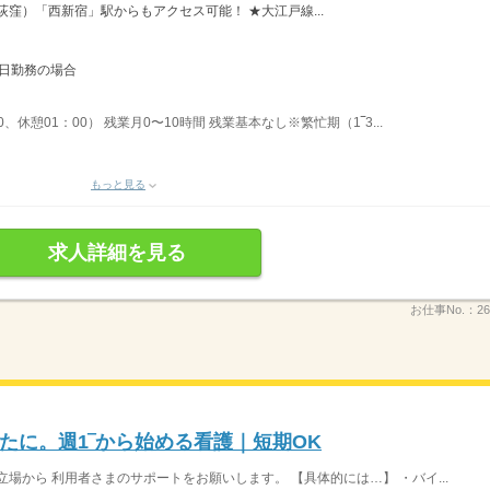
窪）「西新宿」駅からもアクセス可能！ ★大江戸線...
1日勤務の場合
0、休憩01：00） 残業月0〜10時間 残業基本なし※繁忙期（1‾3...
もっと見る
求人詳細を見る
お仕事No.：
26
たに。週1‾から始める看護｜短期OK
場から 利用者さまのサポートをお願いします。 【具体的には…】 ・バイ...