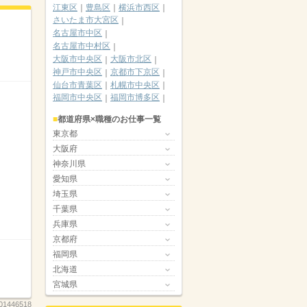
江東区
豊島区
横浜市西区
さいたま市大宮区
名古屋市中区
名古屋市中村区
大阪市中央区
大阪市北区
神戸市中央区
京都市下京区
仙台市青葉区
札幌市中央区
福岡市中央区
福岡市博多区
都道府県×職種のお仕事一覧
東京都
大阪府
神奈川県
愛知県
埼玉県
千葉県
兵庫県
京都府
福岡県
北海道
宮城県
01446518