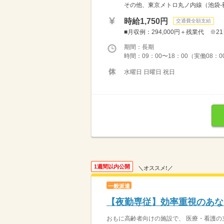
その他、東京メトロ丸ノ内線（池袋‐荻
時給1,750円
交通費全額支給
■月収例：294,000円＋残業代 ※2
期間：長期
時間：09：00〜18：00（実働08：0
水曜日 日曜日 祝日
1週間以内公開
＼オススメ!／
一般派遣
【夜勤専従】効率重視のあな
おもに高齢者向けの施設で、 医療・看護の立