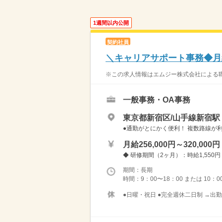
1週間以内公開
契約社員
＼キャリアサポート事務◆月
※この求人情報はエムジー株式会社による職業紹介に
一般事務・OA事務
東京都新宿区/山手線新宿駅
●通勤がとにかく便利！ 複数路線が利
月給256,000円～320,000円
◆ 研修期間（2ヶ月）：時給1,55
期間：長期
時間：9：00〜18：00 または 10
●日曜・祝日 ●完全週休二日制 →出