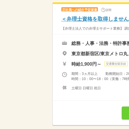
正社員への紹介予定派遣
説明
＜弁理士資格を取得しません
【弁理士法人での弁理士サポート業務】 調
総務・人事・法務・特許事
東京都新宿区/東京メトロ丸
時給1,900円～
交通費全額支給
期間：3ヵ月以上 勤務開始日：2026
時間：10：00〜18：00（実働：7時
土曜日 日曜日 祝日