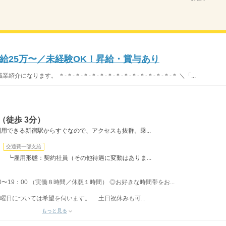
給25万〜／未経験OK！昇給・賞与あり
なります。 ＊-＊-＊-＊-＊-＊-＊-＊-＊-＊-＊-＊-＊-＊-＊ ＼「...
（徒歩 3分）
用できる新宿駅からすぐなので、アクセスも抜群。乗...
交通費一部支給
0円 ┗雇用形態：契約社員（その他待遇に変動はありま...
：00〜19：00 （実働８時間／休憩１時間） ◎お好きな時間帯をお...
勤曜日については希望を伺います。 土日祝休みも可...
もっと見る