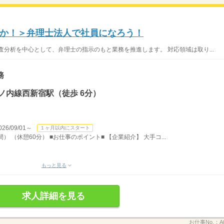
か！＞弁理士法人で社員になろう！
査分析を中心として、弁理士の指示のもと業務を推進します。 対応領域は取り...
務
ノ内線西新宿駅（徒歩 6分）
/09/01～
１ヶ月以内にスタート
間） （休憩60分） ■お仕事のポイント■ 【企業紹介】 大手コ...
もっと見る
求人詳細を見る
お仕事No.：
A