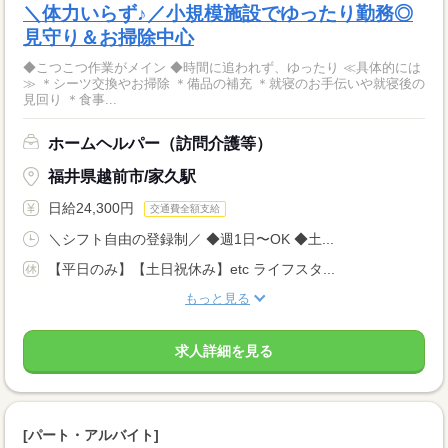
＼体力いらず♪／小規模施設でゆったり勤務◎
見守り＆お掃除中心
◆こつこつ作業がメイン ◆時間に追われず、ゆったり ≪具体的には
≫ ＊シーツ交換やお掃除 ＊備品の補充 ＊就寝のお手伝いや就寝後の
見回り ＊食事...
ホームヘルパー（訪問介護等）
福井県越前市/家久駅
日給24,300円
交通費全額支給
＼シフト自由の登録制／ ◆週1日〜OK ◆土...
【平日のみ】【土日祝休み】etc ライフスタ...
もっと見る
求人詳細を見る
[パート・アルバイト]