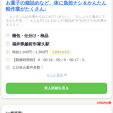
お菓子の箱詰めなど、体に負担ナシ＆かんたん
軽作業がたくさん♪
「カンタンなお仕事からはじめていきたい」 「久しぶりに働きにで
るから不安…」 そんな方には おかしの”箱詰め”や”仕分け”のお仕事が
オススメ...
梱包・仕分け・検品
福井県越前市/家久駅
時給1,100円～1,350円
交通費全額支給
【勤務時間例】 8：00-16：00／9：00-17：0...
土日休み案件多数！
もっと見る
求人詳細を見る
3日以内公開