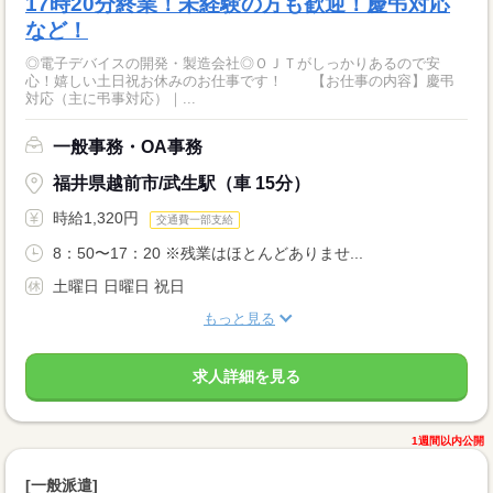
17時20分終業！未経験の方も歓迎！慶弔対応
など！
◎電子デバイスの開発・製造会社◎ＯＪＴがしっかりあるので安
心！嬉しい土日祝お休みのお仕事です！ 【お仕事の内容】慶弔
対応（主に弔事対応）｜...
一般事務・OA事務
福井県越前市/武生駅（車 15分）
時給1,320円
交通費一部支給
8：50〜17：20 ※残業はほとんどありませ...
土曜日 日曜日 祝日
もっと見る
求人詳細を見る
1週間以内公開
[一般派遣]