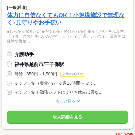
[一般派遣]
体力に自信なくてもOK！小規模施設で無理な
く♪見守りやお手伝い
●しっかり稼ぎたい ●今後も長く続けられる仕事がしたい そんな方、
「介護」のお仕事はいかがでしょうか？ 介護といっても、最近では
経験や資格...
介護助手
福井県越前市/王子保駅
時給1,350円～1,500円
交通費全額支給
※シフト制（実働4h） ※週15時間〜 ※シ...
≪シフト制≫勤務シフトによりお休みは異な...
もっと見る
求人詳細を見る
3日以内公開