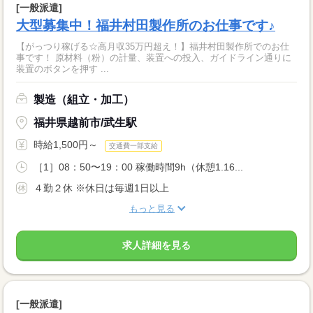
[一般派遣]
大型募集中！福井村田製作所のお仕事です♪
【がっつり稼げる☆高月収35万円超え！】福井村田製作所でのお仕
事です！ 原材料（粉）の計量、装置への投入、ガイドライン通りに
装置のボタンを押す ...
製造（組立・加工）
福井県越前市/武生駅
時給1,500円～
交通費一部支給
［1］08：50〜19：00 稼働時間9h（休憩1.16...
４勤２休 ※休日は毎週1日以上
もっと見る
求人詳細を見る
[一般派遣]