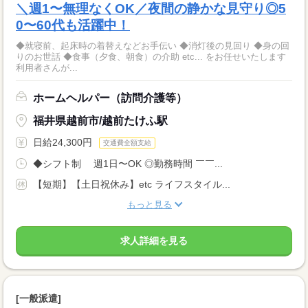
＼週1〜無理なくOK／夜間の静かな見守り◎5
0〜60代も活躍中！
◆就寝前、起床時の着替えなどお手伝い ◆消灯後の見回り ◆身の回
りのお世話 ◆食事（夕食、朝食）の介助 etc... をお任せいたします
利用者さんが...
ホームヘルパー（訪問介護等）
福井県越前市/越前たけふ駅
日給24,300円
交通費全額支給
◆シフト制 週1日〜OK ◎勤務時間 ￣￣...
【短期】【土日祝休み】etc ライフスタイル...
もっと見る
求人詳細を見る
[一般派遣]