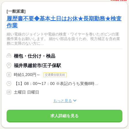
[一般派遣]
履歴書不要◆基本土日はお休★長期勤務★検査
作業
細い電線のジョイントや電線の検査・ワイヤーを巻いたボビンの運
搬作業をお願いします。 細かい部品を扱うため、視力補正を含め業
務に支障のない方に...
梱包・仕分け・検品
福井県越前市/王子保駅
時給1,200円～
交通費全額支給
【1】08：00〜17：00 ※表記のうち実働8時...
土曜日 日曜日
もっと見る
求人詳細を見る