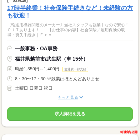
[一般派遣]
17時半終業！社会保険手続きなど！未経験の方
も歓迎！
〔輸送用機器関連のメーカー〕当社スタッフも就業中なので安心！
ＯＪＴあります！ 【お仕事の内容】社会保険／雇用保険の取
得・喪失手続き｜Ｅｘｃ...
一般事務・OA事務
福井県越前市/武生駅（車 15分）
時給1,350円～1,400円
交通費一部支給
8：30〜17：30 ※残業はほとんどありませ...
土曜日 日曜日 祝日
もっと見る
求人詳細を見る
3日以内公開