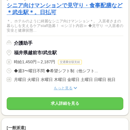
シニア向けマンションで見守り・食事配膳など
＊武生駅＊。日払可
＊。ホテルのように綺麗なシニア向けマンション＊。 入居者さまの
暮らしを支えるケアstaff急募！ ≪シゴト内容≫ ◆見守り ⇒入居者の
安全と健康状態...
介護助手
福井県越前市/武生駅
時給1,450円～2,187円
交通費全額支給
◆週3〜曜日不問 ◆希望シフト制（他シフト...
月曜日 火曜日 水曜日 木曜日 金曜日 土曜日 日曜日 祝日
もっと見る
求人詳細を見る
[一般派遣]