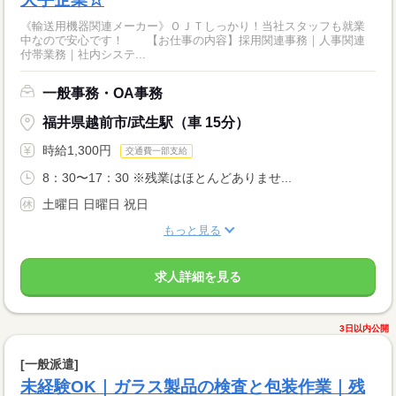
《輸送用機器関連メーカー》ＯＪＴしっかり！当社スタッフも就業
中なので安心です！ 【お仕事の内容】採用関連事務｜人事関連
付帯業務｜社内システ...
一般事務・OA事務
福井県越前市/武生駅（車 15分）
時給1,300円
交通費一部支給
8：30〜17：30 ※残業はほとんどありませ...
土曜日 日曜日 祝日
もっと見る
求人詳細を見る
3日以内公開
[一般派遣]
未経験OK｜ガラス製品の検査と包装作業｜残