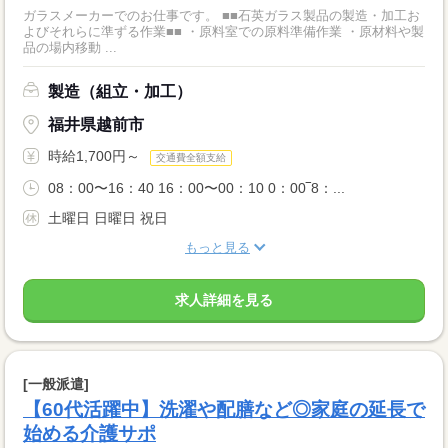
ガラスメーカーでのお仕事です。 ■■石英ガラス製品の製造・加工お
よびそれらに準ずる作業■■ ・原料室での原料準備作業 ・原材料や製
品の場内移動 ...
製造（組立・加工）
福井県越前市
時給1,700円～
交通費全額支給
08：00〜16：40 16：00〜00：10 0：00‾8：...
土曜日 日曜日 祝日
もっと見る
求人詳細を見る
[一般派遣]
【60代活躍中】洗濯や配膳など◎家庭の延長で
始める介護サポ