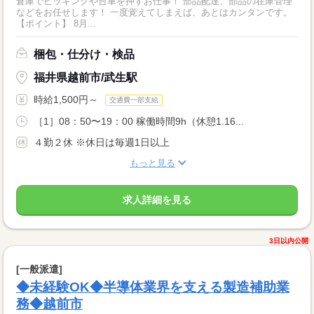
倉庫でピッキングや台車を押すお仕事！ 部品配達、部品の在庫管理
などをお任せします！ 一度覚えてしまえば、あとはカンタンです。
【ポイント】 8月...
梱包・仕分け・検品
福井県越前市/武生駅
時給1,500円～
交通費一部支給
［1］08：50〜19：00 稼働時間9h（休憩1.16...
４勤２休 ※休日は毎週1日以上
もっと見る
求人詳細を見る
3日以内公開
[一般派遣]
◆未経験OK◆半導体業界を支える製造補助業
務◆越前市