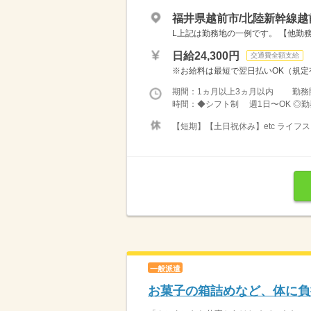
福井県越前市/北陸新幹線越
L上記は勤務地の一例です。 【他勤務
日給24,300円
交通費全額支給
※お給料は最短で翌日払いOK（規定有
期間：1ヵ月以上3ヵ月以内 勤務
時間：◆シフト制 週1日〜OK ◎勤務時
【短期】【土日祝休み】etc ライ
一般派遣
お菓子の箱詰めなど、体に負