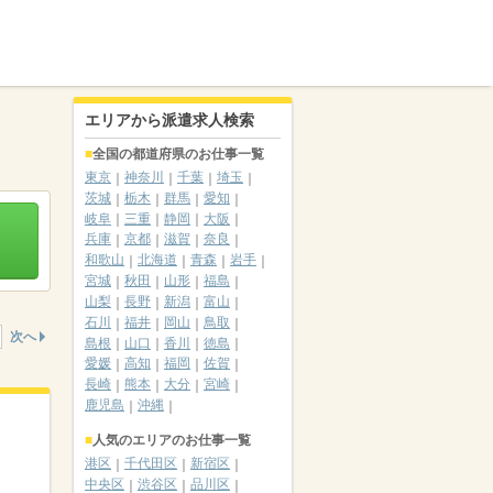
エリアから派遣求人検索
全国の都道府県のお仕事一覧
東京
神奈川
千葉
埼玉
茨城
栃木
群馬
愛知
岐阜
三重
静岡
大阪
兵庫
京都
滋賀
奈良
和歌山
北海道
青森
岩手
宮城
秋田
山形
福島
山梨
長野
新潟
富山
石川
福井
岡山
鳥取
次へ
島根
山口
香川
徳島
愛媛
高知
福岡
佐賀
長崎
熊本
大分
宮崎
鹿児島
沖縄
人気のエリアのお仕事一覧
港区
千代田区
新宿区
中央区
渋谷区
品川区