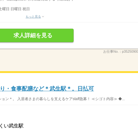
土曜日 日曜日 祝日
もっと見る
求人詳細を見る
お仕事No.：
p3525090
り・食事配膳など＊武生駅＊。日払可
＊。 入居者さまの暮らしを支えるケアstaff急募！ ≪シゴト内容≫ ◆...
くい武生駅