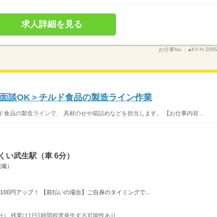
求人詳細を見る
お仕事No.：
●KY-H-2095
面談OK＞チルド食品の製造ライン作業
食品の製造ラインで、 具材のせや箱詰めなどを担当します。 【お仕事内容...
くい武生駅（車 6分）
完備）
給100円アップ！ 【前払いの場合】ご自身のタイミングで...
0分） 残業は1日1時間程度発生する可能性あり