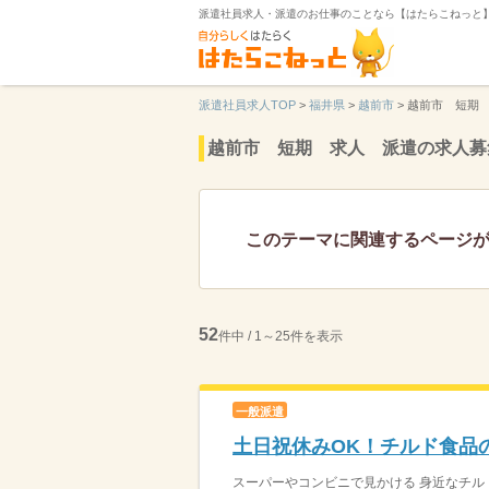
派遣社員求人・派遣のお仕事のことなら【はたらこねっと
派遣社員求人TOP
>
福井県
>
越前市
>
越前市 短期
越前市 短期 求人 派遣の求人募
このテーマに関連するページ
52
件中 / 1～25件を表示
一般派遣
土日祝休みOK！チルド食品
スーパーやコンビニで見かける 身近なチルド