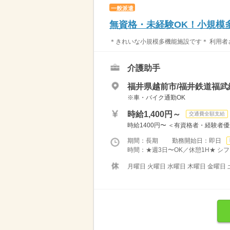
一般派遣
無資格・未経験OK！小規模多
＊きれいな小規模多機能施設です＊ 利用者さ
介護助手
福井県越前市/福井鉄道福武
※車・バイク通勤OK
時給1,400円～
交通費全額支給
時給1400円〜 ＜有資格者・経験者
期間：長期 勤務開始日：即日
時間：★週3日〜OK／休憩1H★ シフト例
月曜日 火曜日 水曜日 木曜日 金曜日 