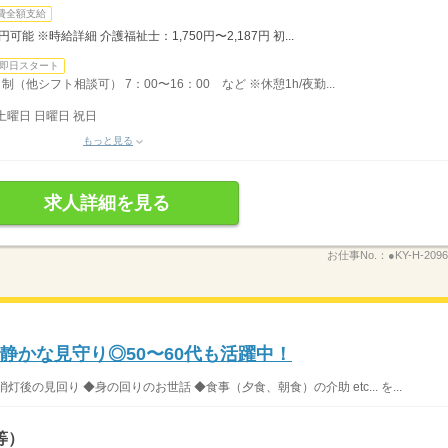
費全額支給
円可能 ※時給詳細 介護福祉士：1,750円〜2,187円 初...
即日スタート
他シフト相談可） 7：00〜16：00 など ※休憩1h/夜勤...
土曜日 日曜日 祝日
もっと見る
求人詳細を見る
お仕事No.：
●KY-H-2096
静かな見守り◎50〜60代も活躍中！
の見回り ◆身の回りのお世話 ◆食事（夕食、朝食）の介助 etc... を...
等）