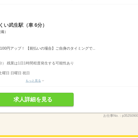
くい武生駅（車 6分）
完備）
給100円アップ！ 【前払いの場合】ご自身のタイミングで...
0分） 残業は1日1時間程度発生する可能性あり
土曜日 日曜日 祝日
もっと見る
求人詳細を見る
お仕事No.：
p3525090