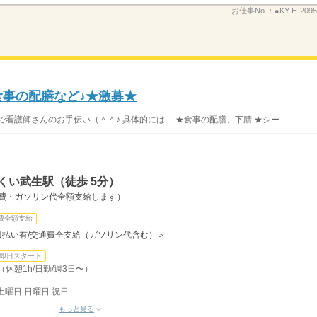
お仕事No.：
●KY-H-2095
食事の配膳など♪★激募★
看護師さんのお手伝い（＾＾♪ 具体的には… ★食事の配膳、下膳 ★シー...
くい武生駅（徒歩 5分）
通費・ガソリン代全額支給します）
費全額支給
有/週払い有/交通費全支給（ガソリン代含む）＞
即日スタート
（休憩1h/日勤/週3日〜）
土曜日 日曜日 祝日
もっと見る