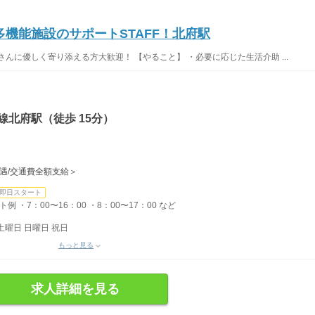
機能施設のサポートSTAFF！北府駅
んに優しく寄り添える方大歓迎！ 【やること】 ・必要に応じた生活介助 ...
線北府駅（徒歩 15分）
優遇/交通費全額支給＞
即日スタート
 ・7：00〜16：00 ・8：00〜17：00 など
土曜日 日曜日 祝日
もっと見る
求人詳細を見る