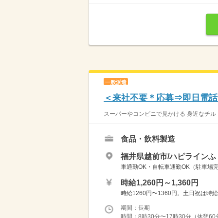
一般派遣
＜来社不要＊応募⇒即日電話
スーパーやコンビニで見かける 身近なチルド
食品・飲料製造
福井県越前市/ハピラインふ
車通勤OK・自転車通勤OK（駐車場
時給1,260円～1,360円
時給1260円〜1360円。土日祝は時
期間：長期
時間：8時30分〜17時30分（休憩6