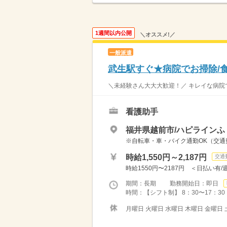
1週間以内公開
＼オススメ!／
一般派遣
武生駅すぐ★病院でお掃除/
＼未経験さん大大大歓迎！／ キレイな病院で
看護助手
福井県越前市/ハピラインふ
※自転車・車・バイク通勤OK（交
時給1,550円～2,187円
交通
時給1550円〜2187円 ＜日払い
期間：長期 勤務開始日：即日
時間：【シフト制】 8：30〜17：30
月曜日 火曜日 水曜日 木曜日 金曜日 