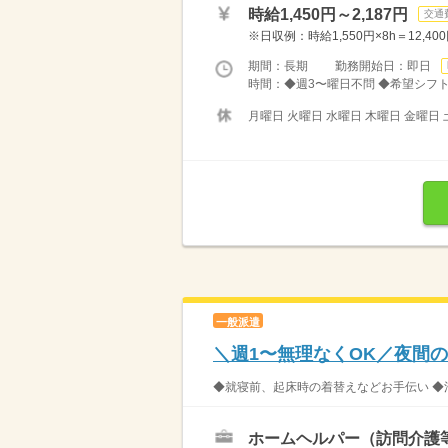
時給1,450円～2,187円
交通
※日収例：時給1,550円×8h＝12,400
期間：長期 勤務開始日：即日
時間：◆週3〜曜日不問 ◆希望シフト制（
月曜日 火曜日 水曜日 木曜日 金曜日 
一般派遣
＼週1〜無理なくOK／夜間の
◆就寝前、起床時の着替えなどお手伝い ◆消灯後
ホームヘルパー（訪問介護