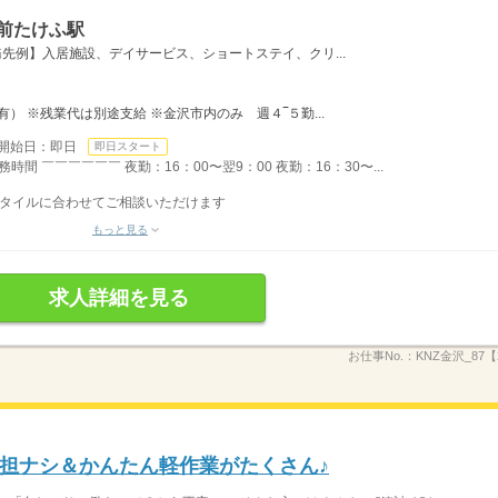
前たけふ駅
先例】入居施設、デイサービス、ショートステイ、クリ...
） ※残業代は別途支給 ※金沢市内のみ 週４‾５勤...
開始日：即日
即日スタート
間 ￣￣￣￣￣￣ 夜勤：16：00〜翌9：00 夜勤：16：30〜...
フスタイルに合わせてご相談いただけます
もっと見る
求人詳細を見る
お仕事No.：
KNZ金沢_87【
担ナシ＆かんたん軽作業がたくさん♪