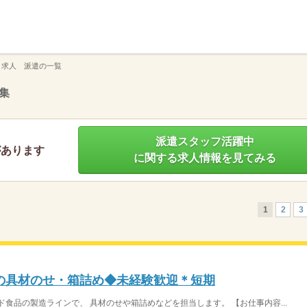
】
 求人 派遣の一覧
集
派遣スタッフ活躍中
があります
に関する求人情報を見てみる
1
2
3
の具材のせ・箱詰め◆未経験歓迎＊短期
食品の製造ラインで、 具材のせや箱詰めなどを担当します。 【お仕事内容...