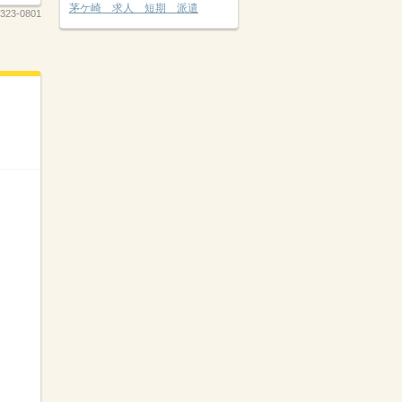
茅ケ崎 求人 短期 派遣
323-0801