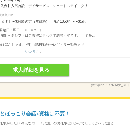
先例】入居施設、デイサービス、ショートステイ、クリ...
費全額支給
】 ■未経験の方（無資格）：時給1350円〜 ■未経...
開始日：即日
即日スタート
時間〜 ※シフトはご希望に合わせて調整可能です。 【早番...
異なります。 例）週3日勤務〜レギュラー勤務まで、...
もっと見る
求人詳細を見る
お仕事No.：
KNZ金沢_31【
とほっこり会話♪資格は不要！
仕事がしたい そんな方、 「介護」のお仕事はいかがでしょうか？ 介護と...