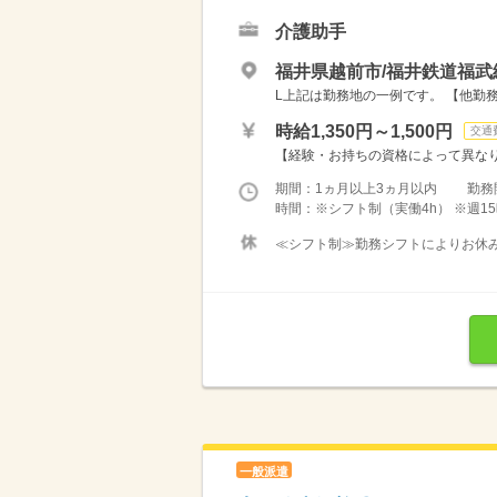
介護助手
福井県越前市/福井鉄道福武
L上記は勤務地の一例です。 【他勤務
時給1,350円～1,500円
交通
【経験・お持ちの資格によって異なります
期間：1ヵ月以上3ヵ月以内 勤務
時間：※シフト制（実働4h） ※週15
≪シフト制≫勤務シフトによりお休みは
一般派遣