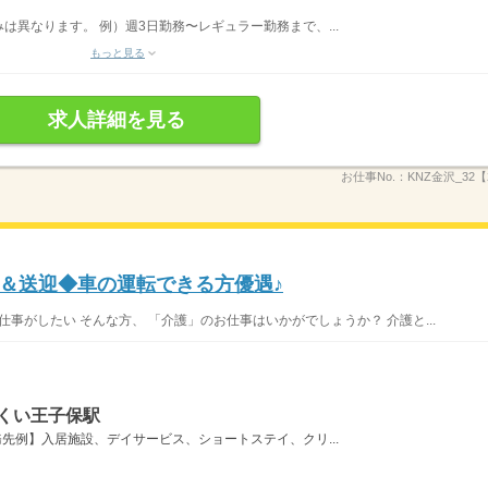
異なります。 例）週3日勤務〜レギュラー勤務まで、...
もっと見る
求人詳細を見る
お仕事No.：
KNZ金沢_32【
＆送迎◆車の運転できる方優遇♪
仕事がしたい そんな方、 「介護」のお仕事はいかがでしょうか？ 介護と...
くい王子保駅
先例】入居施設、デイサービス、ショートステイ、クリ...