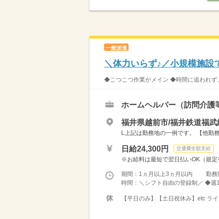
一般派遣
＼体力いらず♪／小規模施設
◆こつこつ作業がメイン ◆時間に追われず、
ホームヘルパー（訪問介護
福井県越前市/福井鉄道福武
L上記は勤務地の一例です。 【他勤務
日給24,300円
交通費全額支給
※お給料は最短で翌日払いOK（規定有
期間：1ヵ月以上3ヵ月以内 勤務
時間：＼シフト自由の登録制／ ◆週1
【平日のみ】【土日祝休み】etc 