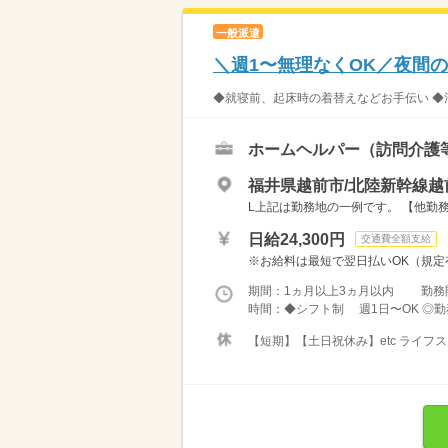
一般派遣
＼週1〜無理なくOK／夜間の
◆就寝前、起床時の着替えなどお手伝い ◆消灯後
ホームヘルパー（訪問介護
福井県越前市/北陸新幹線越
L上記は勤務地の一例です。 【他勤務
日給24,300円
交通費全額支給
※お給料は最短で翌日払いOK（規定有
期間：1ヵ月以上3ヵ月以内 勤務
時間：◆シフト制 週1日〜OK ◎勤務時
【短期】【土日祝休み】etc ライ