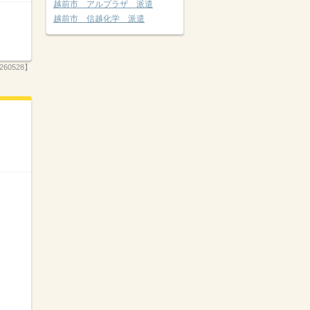
越前市 アルプラザ 派遣
越前市 信越化学 派遣
260528】