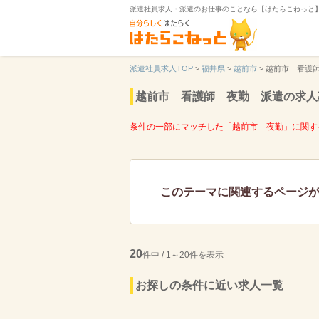
派遣社員求人・派遣のお仕事のことなら【はたらこねっと
派遣社員求人TOP
>
福井県
>
越前市
>
越前市 看護
越前市 看護師 夜勤 派遣の求人
条件の一部にマッチした「越前市 夜勤」に関す
このテーマに関連するページ
20
件中 / 1～20件を表示
お探しの条件に近い求人一覧