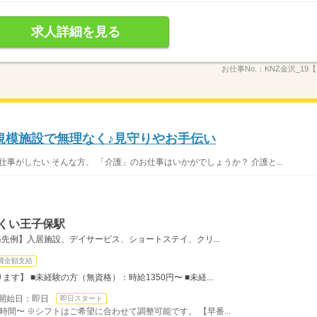
求人詳細を見る
お仕事No.：
KNZ金沢_19【
規模施設で無理なく♪見守りやお手伝い
仕事がしたい そんな方、 「介護」のお仕事はいかがでしょうか？ 介護と...
くい王子保駅
先例】入居施設、デイサービス、ショートステイ、クリ...
費全額支給
】 ■未経験の方（無資格）：時給1350円〜 ■未経...
開始日：即日
即日スタート
時間〜 ※シフトはご希望に合わせて調整可能です。 【早番...