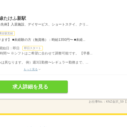
線たけふ新駅
先例】入居施設、デイサービス、ショートステイ、クリ...
費全額支給
】 ■未経験の方（無資格）：時給1350円〜 ■未経...
開始日：即日
即日スタート
時間〜 ※シフトはご希望に合わせて調整可能です。 【早番...
異なります。 例）週3日勤務〜レギュラー勤務まで、...
もっと見る
求人詳細を見る
お仕事No.：
KNZ金沢_59【