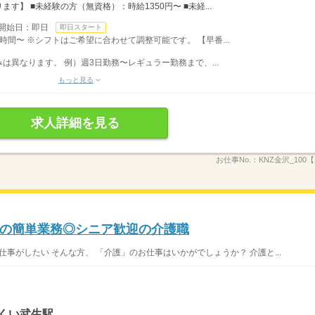
】 ■未経験の方（無資格）：時給1350円〜 ■未経...
開始日：即日
即日スタート
時間〜 ※シフトはご希望に合わせて調整可能です。 【早番...
異なります。 例）週3日勤務〜レギュラー勤務まで、...
もっと見る
求人詳細を見る
お仕事No.：
KNZ金沢_100【
の簡単業務◎シニア歓迎の介護職
仕事がしたい そんな方、 「介護」のお仕事はいかがでしょうか？ 介護と...
くい武生駅