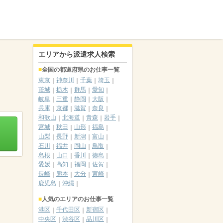
エリアから派遣求人検索
全国の都道府県のお仕事一覧
東京
神奈川
千葉
埼玉
茨城
栃木
群馬
愛知
岐阜
三重
静岡
大阪
兵庫
京都
滋賀
奈良
和歌山
北海道
青森
岩手
宮城
秋田
山形
福島
山梨
長野
新潟
富山
石川
福井
岡山
鳥取
島根
山口
香川
徳島
愛媛
高知
福岡
佐賀
長崎
熊本
大分
宮崎
鹿児島
沖縄
人気のエリアのお仕事一覧
港区
千代田区
新宿区
中央区
渋谷区
品川区