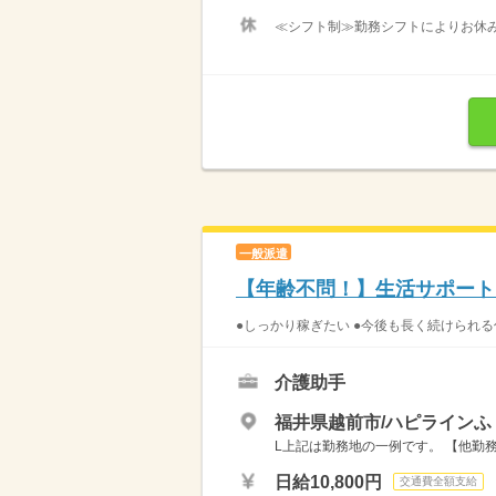
≪シフト制≫勤務シフトによりお休みは
一般派遣
【年齢不問！】生活サポート
●しっかり稼ぎたい ●今後も長く続けられる
介護助手
福井県越前市/ハピラインふ
L上記は勤務地の一例です。 【他勤務
日給10,800円
交通費全額支給