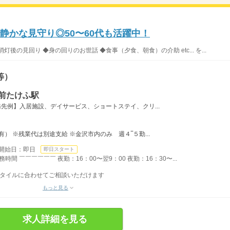
静かな見守り◎50〜60代も活躍中！
の見回り ◆身の回りのお世話 ◆食事（夕食、朝食）の介助 etc... を...
等）
前たけふ駅
先例】入居施設、デイサービス、ショートステイ、クリ...
） ※残業代は別途支給 ※金沢市内のみ 週４‾５勤...
開始日：即日
即日スタート
間 ￣￣￣￣￣￣ 夜勤：16：00〜翌9：00 夜勤：16：30〜...
フスタイルに合わせてご相談いただけます
もっと見る
求人詳細を見る