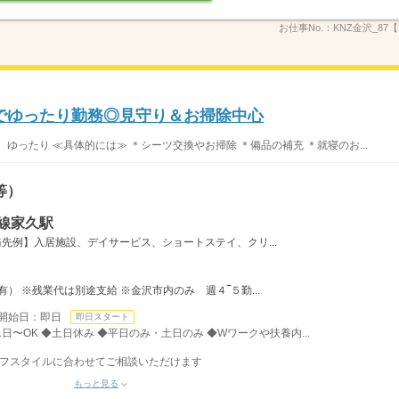
お仕事No.：
KNZ金沢_87【
でゆったり勤務◎見守り＆お掃除中心
ゆったり ≪具体的には≫ ＊シーツ交換やお掃除 ＊備品の補充 ＊就寝のお...
等）
線家久駅
先例】入居施設、デイサービス、ショートステイ、クリ...
） ※残業代は別途支給 ※金沢市内のみ 週４‾５勤...
開始日：即日
即日スタート
日〜OK ◆土日休み ◆平日のみ・土日のみ ◆Wワークや扶養内...
ライフスタイルに合わせてご相談いただけます
もっと見る