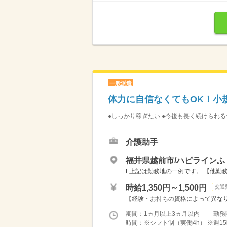
一般派遣
体力に自信なくてもOK！小
●しっかり稼ぎたい ●今後も長く続けられる
介護助手
福井県越前市/ハピラインふ
L上記は勤務地の一例です。 【他勤務
時給1,350円～1,500円
交通
【経験・お持ちの資格によって異なります
期間：1ヵ月以上3ヵ月以内 勤務
時間：※シフト制（実働4h） ※週15