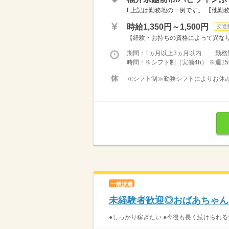
L上記は勤務地の一例です。 【他勤務
時給1,350円～1,500円
交通
【経験・お持ちの資格によって異なります
期間：1ヵ月以上3ヵ月以内 勤務
時間：※シフト制（実働4h） ※週15
≪シフト制≫勤務シフトによりお休みは
一般派遣
未経験者歓迎◎おばあちゃん
●しっかり稼ぎたい ●今後も長く続けられる