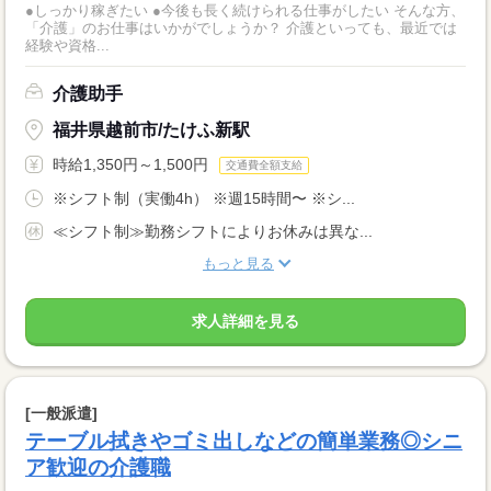
●しっかり稼ぎたい ●今後も長く続けられる仕事がしたい そんな方、
「介護」のお仕事はいかがでしょうか？ 介護といっても、最近では
経験や資格...
介護助手
福井県越前市/たけふ新駅
時給1,350円～1,500円
交通費全額支給
※シフト制（実働4h） ※週15時間〜 ※シ...
≪シフト制≫勤務シフトによりお休みは異な...
もっと見る
求人詳細を見る
[一般派遣]
テーブル拭きやゴミ出しなどの簡単業務◎シニ
ア歓迎の介護職