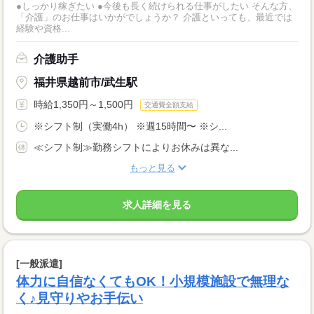
●しっかり稼ぎたい ●今後も長く続けられる仕事がしたい そんな方、
「介護」のお仕事はいかがでしょうか？ 介護といっても、最近では
経験や資格...
介護助手
福井県越前市/武生駅
時給1,350円～1,500円
交通費全額支給
※シフト制（実働4h） ※週15時間〜 ※シ...
≪シフト制≫勤務シフトによりお休みは異な...
もっと見る
求人詳細を見る
[一般派遣]
体力に自信なくてもOK！小規模施設で無理な
く♪見守りやお手伝い