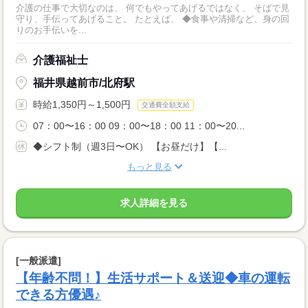
介護の仕事で大切なのは、 何でもやってあげるではなく、 そばで見
守り、手伝ってあげること。 たとえば、 ◆食事や清掃など、身の回
りのお手伝いを...
介護福祉士
福井県越前市/北府駅
時給1,350円～1,500円
交通費全額支給
07：00〜16：00 09：00〜18：00 11：00〜20...
◆シフト制（週3日〜OK） 【お昼だけ】【...
もっと見る
求人詳細を見る
[一般派遣]
【年齢不問！】生活サポート＆送迎◆車の運転
できる方優遇♪