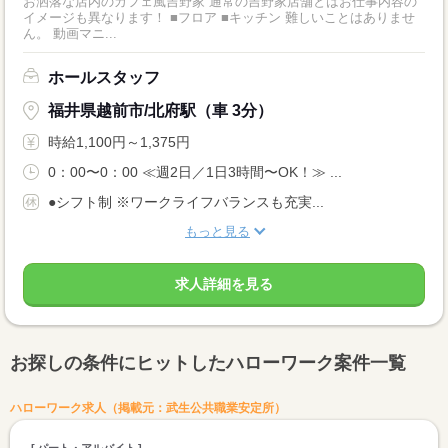
お洒落な店内のカフェ風吉野家 通常の吉野家店舗とはお仕事内容の
イメージも異なります！ ■フロア ■キッチン 難しいことはありませ
ん。 動画マニ...
ホールスタッフ
福井県越前市/北府駅（車 3分）
時給1,100円～1,375円
0：00〜0：00 ≪週2日／1日3時間〜OK！≫ ...
●シフト制 ※ワークライフバランスも充実...
もっと見る
求人詳細を見る
お探しの条件にヒットしたハローワーク案件一覧
ハローワーク求人（掲載元：武生公共職業安定所）