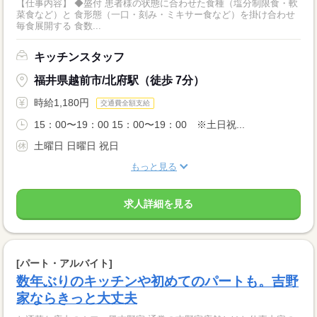
【仕事内容】 ◆盛付 患者様の状態に合わせた食種（塩分制限食・軟
菜食など）と 食形態（一口・刻み・ミキサー食など）を掛け合わせ
毎食展開する 食数...
キッチンスタッフ
福井県越前市/北府駅（徒歩 7分）
時給1,180円
交通費全額支給
15：00〜19：00 15：00〜19：00 ※土日祝...
土曜日 日曜日 祝日
もっと見る
求人詳細を見る
[パート・アルバイト]
数年ぶりのキッチンや初めてのパートも。吉野
家ならきっと大丈夫