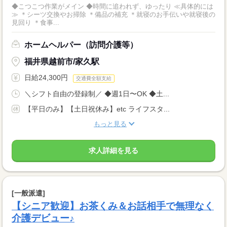
◆こつこつ作業がメイン ◆時間に追われず、ゆったり ≪具体的には
≫ ＊シーツ交換やお掃除 ＊備品の補充 ＊就寝のお手伝いや就寝後の
見回り ＊食事...
ホームヘルパー（訪問介護等）
福井県越前市/家久駅
日給24,300円
交通費全額支給
＼シフト自由の登録制／ ◆週1日〜OK ◆土...
【平日のみ】【土日祝休み】etc ライフスタ...
もっと見る
求人詳細を見る
[一般派遣]
【シニア歓迎】お茶くみ＆お話相手で無理なく
介護デビュー♪