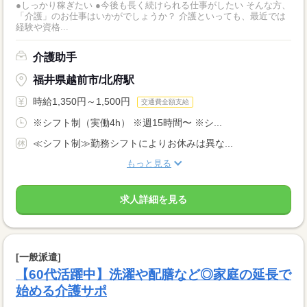
●しっかり稼ぎたい ●今後も長く続けられる仕事がしたい そんな方、
「介護」のお仕事はいかがでしょうか？ 介護といっても、最近では
経験や資格...
介護助手
福井県越前市/北府駅
時給1,350円～1,500円
交通費全額支給
※シフト制（実働4h） ※週15時間〜 ※シ...
≪シフト制≫勤務シフトによりお休みは異な...
もっと見る
求人詳細を見る
[一般派遣]
【60代活躍中】洗濯や配膳など◎家庭の延長で
始める介護サポ