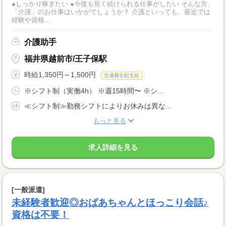
●しっかり稼ぎたい ●今後も長く続けられる仕事がしたい そんな方、
「介護」のお仕事はいかがでしょうか？ 介護といっても、最近では
経験や資格...
介護助手
福井県越前市/王子保駅
時給1,350円～1,500円
交通費全額支給
※シフト制（実働4h） ※週15時間〜 ※シ...
≪シフト制≫勤務シフトによりお休みは異な...
もっと見る
求人詳細を見る
[一般派遣]
未経験者歓迎◎おばあちゃんとほっこり会話♪
資格は不要！