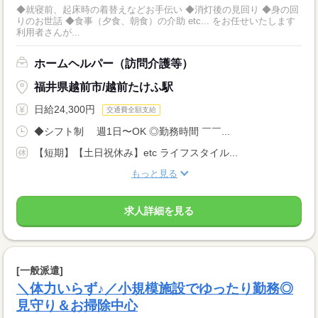
◆就寝前、起床時の着替えなどお手伝い ◆消灯後の見回り ◆身の回
りのお世話 ◆食事（夕食、朝食）の介助 etc... をお任せいたします
利用者さんが...
ホームヘルパー（訪問介護等）
福井県越前市/越前たけふ駅
日給24,300円
交通費全額支給
◆シフト制 週1日〜OK ◎勤務時間 ￣￣...
【短期】【土日祝休み】etc ライフスタイル...
もっと見る
求人詳細を見る
[一般派遣]
＼体力いらず♪／小規模施設でゆったり勤務◎
見守り＆お掃除中心