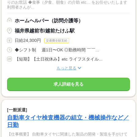
りのお世話 ◆食事（夕食、朝食）の介助 etc... をお任せいたします
利用者さんが...
ホームヘルパー（訪問介護等）
福井県越前市/越前たけふ駅
日給24,300円
交通費全額支給
◆シフト制 週1日〜OK ◎勤務時間 ￣￣...
【短期】【土日祝休み】etc ライフスタイル...
もっと見る
求人詳細を見る
[一般派遣]
自動車タイヤ検査機器の組立・機械操作など／
日勤
【仕事概要】 自動車タイヤに関連した製品の開発・製造を手がけて