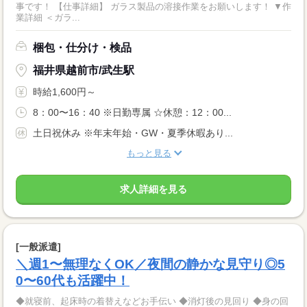
事です！ 【仕事詳細】 ガラス製品の溶接作業をお願いします！ ▼作
業詳細 ＜ガラ...
梱包・仕分け・検品
福井県越前市/武生駅
時給1,600円～
8：00〜16：40 ※日勤専属 ☆休憩：12：00...
土日祝休み ※年末年始・GW・夏季休暇あり...
もっと見る
求人詳細を見る
[一般派遣]
＼週1〜無理なくOK／夜間の静かな見守り◎5
0〜60代も活躍中！
◆就寝前、起床時の着替えなどお手伝い ◆消灯後の見回り ◆身の回