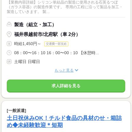
【業務内容詳細】シリコン単結晶の製造に使用される石英るつぼ
（ガラス容器）の製造作業です。 専用の工程に沿って製品を加工・
製造していきます。 製...
製造（組立・加工）
福井県越前市/北府駅（車 2分）
時給1,450円～
交通費一部支給
08：00〜16：10 16：00〜00：10 【休憩時...
土曜日 日曜日
もっと見る
求人詳細を見る
[一般派遣]
土日祝休みOK！チルド食品の具材のせ・箱詰
め◆未経験歓迎＊短期