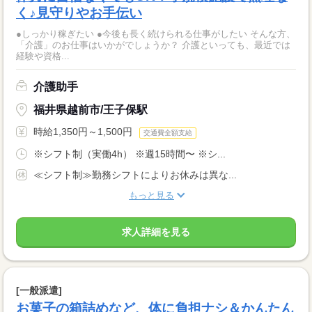
く♪見守りやお手伝い
●しっかり稼ぎたい ●今後も長く続けられる仕事がしたい そんな方、
「介護」のお仕事はいかがでしょうか？ 介護といっても、最近では
経験や資格...
介護助手
福井県越前市/王子保駅
時給1,350円～1,500円
交通費全額支給
※シフト制（実働4h） ※週15時間〜 ※シ...
≪シフト制≫勤務シフトによりお休みは異な...
もっと見る
求人詳細を見る
[一般派遣]
お菓子の箱詰めなど、体に負担ナシ＆かんたん