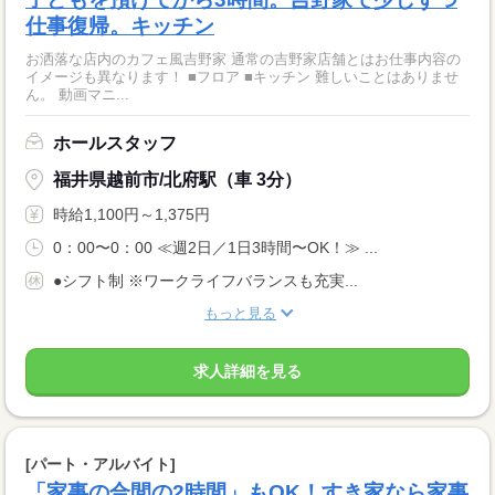
仕事復帰。キッチン
お洒落な店内のカフェ風吉野家 通常の吉野家店舗とはお仕事内容の
イメージも異なります！ ■フロア ■キッチン 難しいことはありませ
ん。 動画マニ...
ホールスタッフ
福井県越前市/北府駅（車 3分）
時給1,100円～1,375円
0：00〜0：00 ≪週2日／1日3時間〜OK！≫ ...
●シフト制 ※ワークライフバランスも充実...
もっと見る
求人詳細を見る
[パート・アルバイト]
「家事の合間の2時間」もOK！すき家なら家事