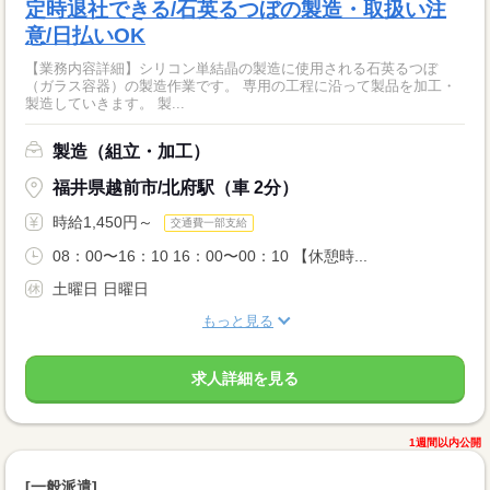
定時退社できる/石英るつぼの製造・取扱い注
意/日払いOK
【業務内容詳細】シリコン単結晶の製造に使用される石英るつぼ
（ガラス容器）の製造作業です。 専用の工程に沿って製品を加工・
製造していきます。 製...
製造（組立・加工）
福井県越前市/北府駅（車 2分）
時給1,450円～
交通費一部支給
08：00〜16：10 16：00〜00：10 【休憩時...
土曜日 日曜日
もっと見る
求人詳細を見る
1週間以内公開
[一般派遣]