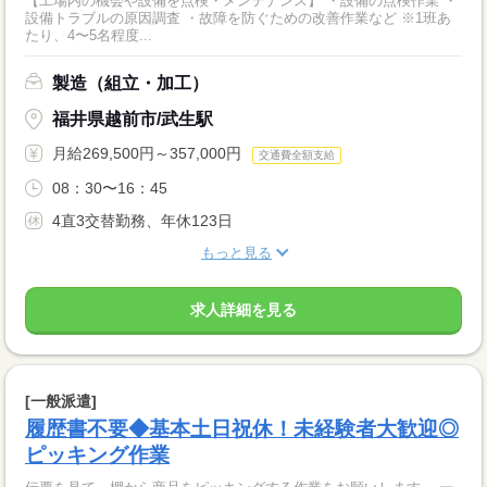
【工場内の機会や設備を点検・メンテナンス】 ・設備の点検作業 ・
設備トラブルの原因調査 ・故障を防ぐための改善作業など ※1班あ
たり、4〜5名程度...
製造（組立・加工）
福井県越前市/武生駅
月給269,500円～357,000円
交通費全額支給
08：30〜16：45
4直3交替勤務、年休123日
もっと見る
求人詳細を見る
[一般派遣]
履歴書不要◆基本土日祝休！未経験者大歓迎◎
ピッキング作業