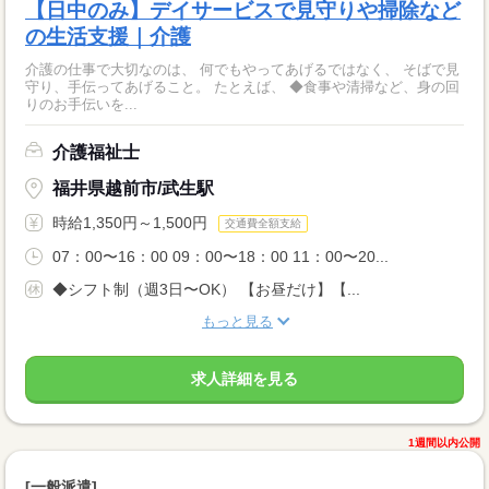
【日中のみ】デイサービスで見守りや掃除など
の生活支援｜介護
介護の仕事で大切なのは、 何でもやってあげるではなく、 そばで見
守り、手伝ってあげること。 たとえば、 ◆食事や清掃など、身の回
りのお手伝いを...
介護福祉士
福井県越前市/武生駅
時給1,350円～1,500円
交通費全額支給
07：00〜16：00 09：00〜18：00 11：00〜20...
◆シフト制（週3日〜OK） 【お昼だけ】【...
もっと見る
求人詳細を見る
1週間以内公開
[一般派遣]