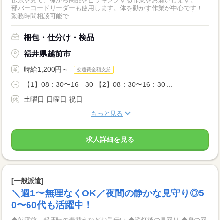
伝票を見て、棚から商品をピッキングする作業をお願いします。 一
部バーコードリーダーも使用します。体を動かす作業が中心です！
勤務時間相談可能で...
梱包・仕分け・検品
福井県越前市
時給1,200円～
交通費全額支給
【1】08：30〜16：30 【2】08：30〜16：30 ...
土曜日 日曜日 祝日
もっと見る
求人詳細を見る
[一般派遣]
＼週1〜無理なくOK／夜間の静かな見守り◎5
0〜60代も活躍中！
◆就寝前、起床時の着替えなどお手伝い ◆消灯後の見回り ◆身の回