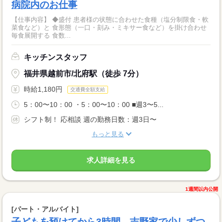
病院内のお仕事
【仕事内容】 ◆盛付 患者様の状態に合わせた食種（塩分制限食・軟
菜食など）と 食形態（一口・刻み・ミキサー食など）を掛け合わせ
毎食展開する 食数...
キッチンスタッフ
福井県越前市/北府駅（徒歩 7分）
時給1,180円
交通費全額支給
5：00〜10：00 ・5：00〜10：00 ■週3〜5...
シフト制！ 応相談 週の勤務日数：週3日〜
もっと見る
求人詳細を見る
1週間以内公開
[パート・アルバイト]
子どもを預けてから3時間。吉野家で少しずつ