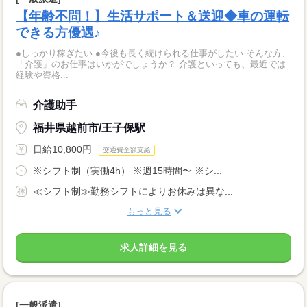
【年齢不問！】生活サポート＆送迎◆車の運転
できる方優遇♪
●しっかり稼ぎたい ●今後も長く続けられる仕事がしたい そんな方、
「介護」のお仕事はいかがでしょうか？ 介護といっても、最近では
経験や資格...
介護助手
福井県越前市/王子保駅
日給10,800円
交通費全額支給
※シフト制（実働4h） ※週15時間〜 ※シ...
≪シフト制≫勤務シフトによりお休みは異な...
もっと見る
求人詳細を見る
[一般派遣]