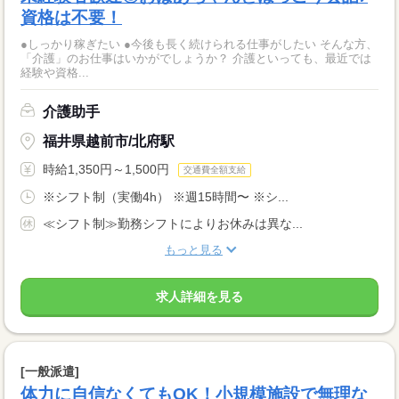
資格は不要！
●しっかり稼ぎたい ●今後も長く続けられる仕事がしたい そんな方、
「介護」のお仕事はいかがでしょうか？ 介護といっても、最近では
経験や資格...
介護助手
福井県越前市/北府駅
時給1,350円～1,500円
交通費全額支給
※シフト制（実働4h） ※週15時間〜 ※シ...
≪シフト制≫勤務シフトによりお休みは異な...
もっと見る
求人詳細を見る
[一般派遣]
体力に自信なくてもOK！小規模施設で無理な