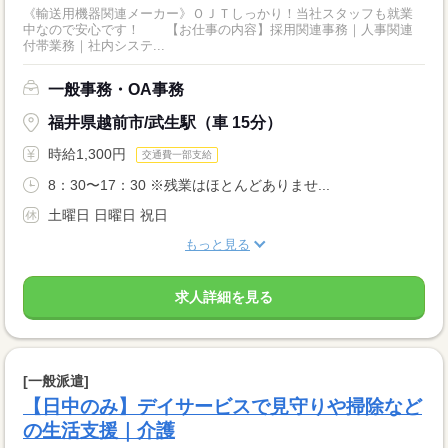
《輸送用機器関連メーカー》ＯＪＴしっかり！当社スタッフも就業
中なので安心です！ 【お仕事の内容】採用関連事務｜人事関連
付帯業務｜社内システ...
一般事務・OA事務
福井県越前市/武生駅（車 15分）
時給1,300円
交通費一部支給
8：30〜17：30 ※残業はほとんどありませ...
土曜日 日曜日 祝日
もっと見る
求人詳細を見る
[一般派遣]
【日中のみ】デイサービスで見守りや掃除など
の生活支援｜介護