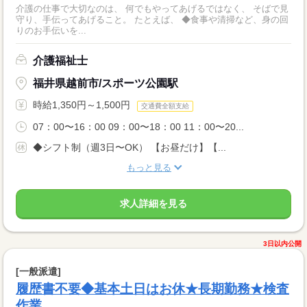
介護の仕事で大切なのは、 何でもやってあげるではなく、 そばで見
守り、手伝ってあげること。 たとえば、 ◆食事や清掃など、身の回
りのお手伝いを...
介護福祉士
福井県越前市/スポーツ公園駅
時給1,350円～1,500円
交通費全額支給
07：00〜16：00 09：00〜18：00 11：00〜20...
◆シフト制（週3日〜OK） 【お昼だけ】【...
もっと見る
求人詳細を見る
3日以内公開
[一般派遣]
履歴書不要◆基本土日はお休★長期勤務★検査
作業