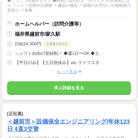
◆こつこつ作業がメイン ◆時間に追われず、ゆったり ≪具体的には
≫ ＊シーツ交換やお掃除 ＊備品の補充 ＊就寝のお手伝いや就寝後の
見回り ＊食事...
ホームヘルパー（訪問介護等）
福井県越前市/家久駅
日給24,300円
交通費全額支給
＼シフト自由の登録制／ ◆週1日〜OK ◆土...
【平日のみ】【土日祝休み】etc ライフスタ...
もっと見る
求人詳細を見る
[正社員]
＜越前市＞設備保全エンジニアリング/年休123
日 4直3交替