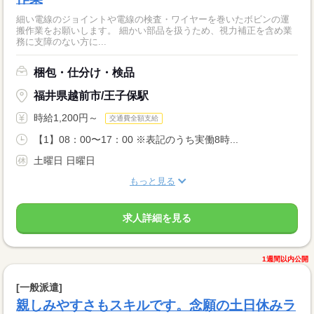
細い電線のジョイントや電線の検査・ワイヤーを巻いたボビンの運
搬作業をお願いします。 細かい部品を扱うため、視力補正を含め業
務に支障のない方に...
梱包・仕分け・検品
福井県越前市/王子保駅
時給1,200円～
交通費全額支給
【1】08：00〜17：00 ※表記のうち実働8時...
土曜日 日曜日
もっと見る
求人詳細を見る
1週間以内公開
[一般派遣]
親しみやすさもスキルです。念願の土日休みラ