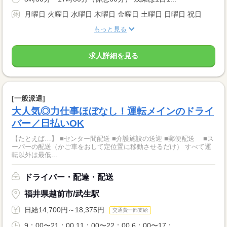
月曜日 火曜日 水曜日 木曜日 金曜日 土曜日 日曜日 祝日
もっと見る
求人詳細を見る
[一般派遣]
大人気◎力仕事ほぼなし！運転メインのドライ
バー／日払いOK
【たとえば…】 ■センター間配送 ■介護施設の送迎 ■郵便配送 ■ス
ーパーの配送（かご車をおして定位置に移動させるだけ） すべて運
転以外は最低...
ドライバー・配達・配送
福井県越前市/武生駅
日給14,700円～18,375円
交通費一部支給
9：00〜21：00 11：00〜22：00 6：00〜17：...