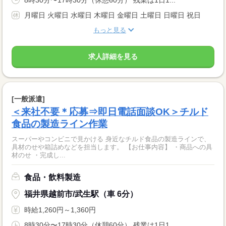
8時30分〜17時30分（休憩60分） 残業は1日1...
月曜日 火曜日 水曜日 木曜日 金曜日 土曜日 日曜日 祝日
もっと見る
求人詳細を見る
[一般派遣]
＜来社不要＊応募⇒即日電話面談OK＞チルド
食品の製造ライン作業
スーパーやコンビニで見かける 身近なチルド食品の製造ラインで、
具材のせや箱詰めなどを担当します。 【お仕事内容】 ・商品への具
材のせ ・完成し...
食品・飲料製造
福井県越前市/武生駅（車 6分）
時給1,260円～1,360円
8時30分〜17時30分（休憩60分） 残業は1日1...