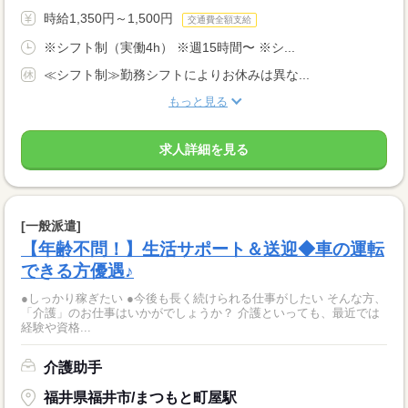
時給1,350円～1,500円
交通費全額支給
※シフト制（実働4h） ※週15時間〜 ※シ...
≪シフト制≫勤務シフトによりお休みは異な...
もっと見る
求人詳細を見る
[一般派遣]
【年齢不問！】生活サポート＆送迎◆車の運転
できる方優遇♪
●しっかり稼ぎたい ●今後も長く続けられる仕事がしたい そんな方、
「介護」のお仕事はいかがでしょうか？ 介護といっても、最近では
経験や資格...
介護助手
福井県福井市/まつもと町屋駅