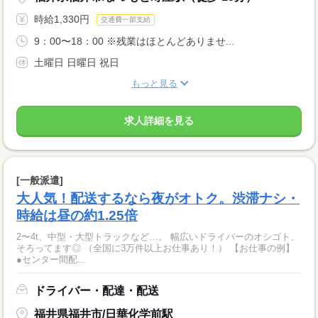
時給1,330円
交通費一部支給
9：00〜18：00 ※残業はほとんどありませ...
土曜日 日曜日 祝日
もっと見る
求人詳細を見る
[一般派遣]
大人気！配送するなら夜がオトク。渋滞ナシ・
時給は昼の約1.25倍
2〜4t、中型・大型トラックなど…。 幅広いドライバーのオシゴト、
そろってます◎ （全国に3万件以上お仕事あり！） 【お仕事の例】
●センター間配...
ドライバー・配達・配送
福井県福井市/日華化学前駅