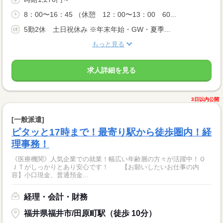
8：00〜16：45 （休憩 12：00〜13：00 60...
5勤2休 土日祝休み ※年末年始・GW・夏季...
もっと見る
求人詳細を見る
3日以内公開
[一般派遣]
ピタッと17時まで！最寄り駅から徒歩圏内！経
理事務！
《医療機関》人気企業での就業！幅広い年齢層の方々が活躍中！Ｏ
ＪＴがしっかりとあり安心です！ 【お願いしたいお仕事の内
容】小口現金、普通預金...
経理・会計・財務
福井県福井市/田原町駅（徒歩 10分）