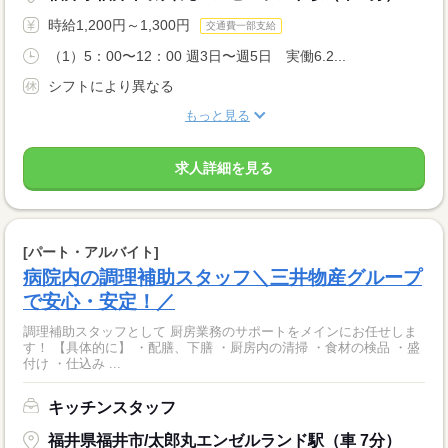
時給1,200円～1,300円
交通費一部支給
（1）5：00〜12：00 週3日〜週5日 実働6.2...
シフトにより異なる
もっと見る
求人詳細を見る
[パート・アルバイト]
病院内の調理補助スタッフ＼三井物産グループ
で安心・安定！／
調理補助スタッフとして 厨房業務のサポートをメインにお任せしま
す！ 【具体的に】 ・配膳、下膳 ・厨房内の清掃 ・食材の検品 ・盛
付け ・仕込み ...
キッチンスタッフ
福井県福井市/太郎丸エンゼルランド駅（車 7分）