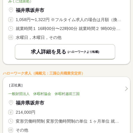
みくに隠居処）
福井県坂井市
1,058円〜1,322円 ※フルタイム求人の場合は月額（換算額）、パート求人の場合は時間額を表示しています。
就業時間１ 16時00分〜22時00分 就業時間２ 9時00分〜15時00分 就業時間３ 10時00分〜16時00分 又は 7時00分〜22時00分の時間の間の5時間程度 就業時間に関する特記事項 ＊就業時間（１）〜（３）のシフト制となります。 <BR> ご希望に応じて、その他の時間帯も相談対応いたします。
水曜日，木曜日，その他
求人詳細を見る
(ハローワークより転載)
ハローワーク求人（掲載元：三国公共職業安定所）
正社員
一般財団法人 休暇村協会 休暇村越前三国
福井県坂井市
214,000円
変形労働時間制 変形労働時間制の単位 １ヶ月単位 就業時間１ 6時30分〜15時30分 就業時間２ 12時00分〜21時00分
その他