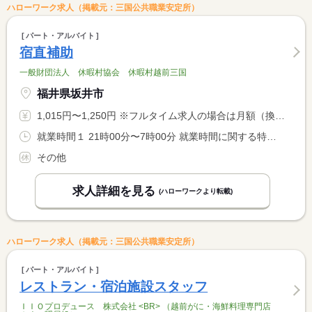
ハローワーク求人（掲載元：三国公共職業安定所）
パート・アルバイト
宿直補助
一般財団法人 休暇村協会 休暇村越前三国
福井県坂井市
1,015円〜1,250円 ※フルタイム求人の場合は月額（換算額）、パート求人の場合は時間額を表示しています。
就業時間１ 21時00分〜7時00分 就業時間に関する特記事項 ＊実労時間３時間 <BR> ＊仮眠あり
その他
求人詳細を見る
(ハローワークより転載)
ハローワーク求人（掲載元：三国公共職業安定所）
パート・アルバイト
レストラン・宿泊施設スタッフ
ＩＩＯプロデュース 株式会社 <BR> （越前がに・海鮮料理専門店