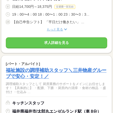
日給14,700円～18,375円
交通費一部支給
19：00〜4：00 18：00〜1：00 23：30〜3：3...
【自己申告シフト】 「平日だけ働きたい」 ...
もっと見る
求人詳細を見る
[パート・アルバイト]
福祉施設の調理補助スタッフ＼三井物産グルー
プで安心・安定！／
調理補助スタッフとして 厨房業務のサポートをメインにお任せしま
す！ 【具体的に】 ・配膳、下膳 ・厨房内の清掃 ・食材の検品 ・盛
付け ・仕込み ...
キッチンスタッフ
福井県福井市/太郎丸エンゼルランド駅（車 8分）