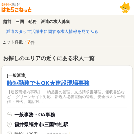
越前 三国 勤務 派遣の求人募集
派遣スタッフ活躍中に関する求人情報を見てみる
7
ヒット件数：
件
お探しのエリアの近くにある求人一覧
[一般派遣]
時短勤務でもOK★建設現場事務
【建設現場内事務】 ・納品書の管理、支払請求書処理、領収書処な
ど ・グリーンサイト対応、新規入場者書類の管理、安全ポスター制
作 ・来客、電話対...
一般事務・OA事務
福井県福井市/三国神社駅