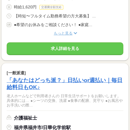
時給1,620円
交通費全額支給
【時短〜フルタイム勤務希望の方大募集】 ...
●希望のお休みをご相談ください！ ●家庭...
もっと見る
求人詳細を見る
[一般派遣]
「あなたはどっち派？」日払いor週払い｜毎日
給料日もOK♪
老人ホームなどで利用者さんの 日常生活サポートをお願いします。
具体的には… ●シーツの交換、洗濯 ●食事の配膳、見守り ●お風呂や
お手洗いの際...
介護福祉士
福井県福井市/日華化学前駅