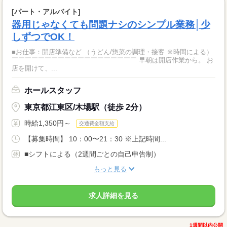
[パート・アルバイト]
器用じゃなくても問題ナシのシンプル業務│少
しずつでOK！
■お仕事：開店準備など （うどん/惣菜の調理・接客 ※時間による）
￣￣￣￣￣￣￣￣￣￣￣￣￣￣￣￣￣￣￣ 早朝は開店作業から。 お
店を開けて、...
ホールスタッフ
東京都江東区/木場駅（徒歩 2分）
時給1,350円～
交通費全額支給
【募集時間】 10：00〜21：30 ※上記時間...
■シフトによる（2週間ごとの自己申告制）
もっと見る
求人詳細を見る
1週間以内公開