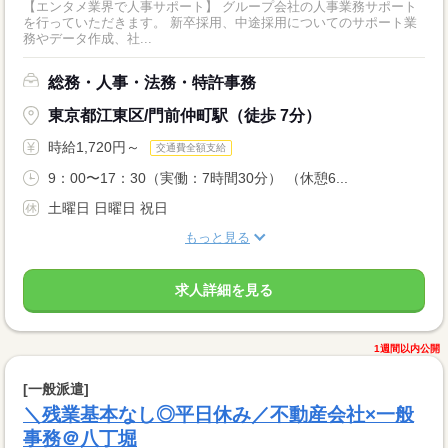
【エンタメ業界で人事サポート】 グループ会社の人事業務サポート
を行っていただきます。 新卒採用、中途採用についてのサポート業
務やデータ作成、社...
総務・人事・法務・特許事務
東京都江東区/門前仲町駅（徒歩 7分）
時給1,720円～
交通費全額支給
9：00〜17：30（実働：7時間30分） （休憩6...
土曜日 日曜日 祝日
もっと見る
求人詳細を見る
1週間以内公開
[一般派遣]
＼残業基本なし◎平日休み／不動産会社×一般
事務＠八丁堀