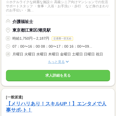
☆ホテルライクな綺麗な施設☆ 高級シニア向けマンションでの生活
サポートスタッフ ・食事・入浴・お手洗い・歩行 など身のまわり
のお手伝い ・施...
介護福祉士
東京都江東区/潮見駅
時給1,750円～2,187円
交通費一部支給
07：00〜16：00 08：00〜17：00 16：00〜09...
月曜日 火曜日 水曜日 木曜日 金曜日 土曜日 日曜日 祝日
もっと見る
求人詳細を見る
[一般派遣]
【メリハリあり！スキルUP！】エンタメで人
事サポ‐ト！