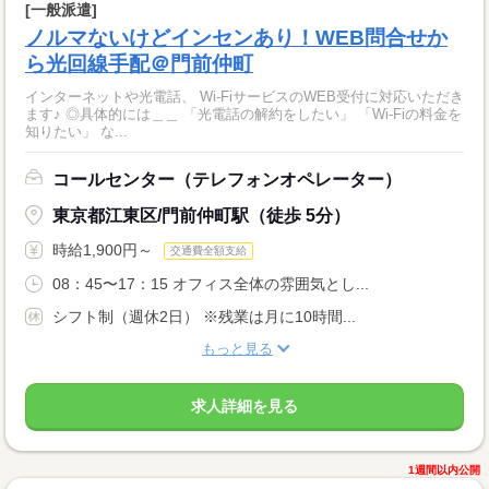
[一般派遣]
ノルマないけどインセンあり！WEB問合せか
ら光回線手配＠門前仲町
インターネットや光電話、 Wi-FiサービスのWEB受付に対応いただき
ます♪ ◎具体的には＿＿ 「光電話の解約をしたい」 「Wi-Fiの料金を
知りたい」 な...
コールセンター（テレフォンオペレーター）
東京都江東区/門前仲町駅（徒歩 5分）
時給1,900円～
交通費全額支給
08：45〜17：15 オフィス全体の雰囲気とし...
シフト制（週休2日） ※残業は月に10時間...
もっと見る
求人詳細を見る
1週間以内公開