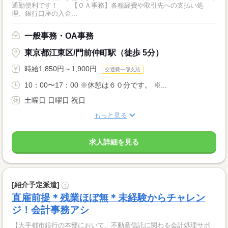
通勤便利です！ 【ＯＡ事務】各種経費や取引先への支払い処
理、銀行口座の入金...
一般事務・OA事務
東京都江東区/門前仲町駅（徒歩 5分）
時給1,850円～1,900円
交通費一部支給
10：00〜17：00 ※休憩は６０分です。 ※...
土曜日 日曜日 祝日
もっと見る
求人詳細を見る
[紹介予定派遣]
?
直雇前提＊残業ほぼ無＊未経験からチャレン
ジ！会計事務アシ
【大手都市銀行の本部において、不動産信託に関わる会計処理サポ