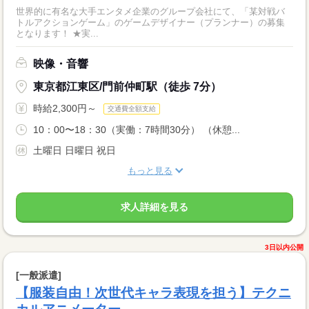
世界的に有名な大手エンタメ企業のグループ会社にて、「某対戦バ
トルアクションゲーム」のゲームデザイナー（プランナー）の募集
となります！ ★実...
映像・音響
東京都江東区/門前仲町駅（徒歩 7分）
時給2,300円～
交通費全額支給
10：00〜18：30（実働：7時間30分） （休憩...
土曜日 日曜日 祝日
もっと見る
求人詳細を見る
3日以内公開
[一般派遣]
【服装自由！次世代キャラ表現を担う】テクニ