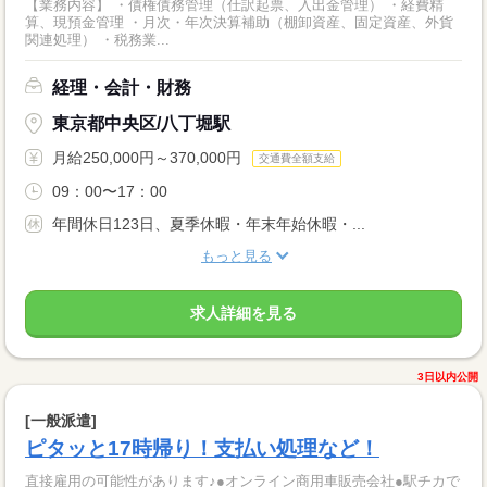
【業務内容】 ・債権債務管理（仕訳起票、入出金管理） ・経費精
算、現預金管理 ・月次・年次決算補助（棚卸資産、固定資産、外貨
関連処理） ・税務業...
経理・会計・財務
東京都中央区/八丁堀駅
月給250,000円～370,000円
交通費全額支給
09：00〜17：00
年間休日123日、夏季休暇・年末年始休暇・...
もっと見る
求人詳細を見る
3日以内公開
[一般派遣]
ピタッと17時帰り！支払い処理など！
直接雇用の可能性があります♪●オンライン商用車販売会社●駅チカで