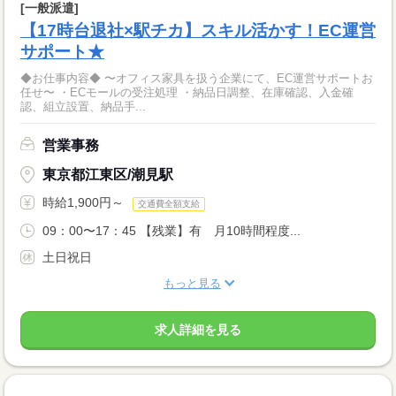
[一般派遣]
【17時台退社×駅チカ】スキル活かす！EC運営
サポート★
◆お仕事内容◆ 〜オフィス家具を扱う企業にて、EC運営サポートお
任せ〜 ・ECモールの受注処理 ・納品日調整、在庫確認、入金確
認、組立設置、納品手...
営業事務
東京都江東区/潮見駅
時給1,900円～
交通費全額支給
09：00〜17：45 【残業】有 月10時間程度...
土日祝日
もっと見る
求人詳細を見る