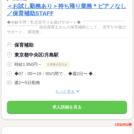
＜お試し勤務あり＞持ち帰り業務＊ピアノなし
／保育補助STAFF
◆年齢不問！乳児見守り＆遊びサポート◆ ￣￣￣￣￣￣￣￣￣￣￣
￣￣￣￣￣￣￣￣ 担任保育士さんの保育補助として、 見守りや遊び
サポート、 環境整...
保育補助
東京都中央区/月島駅
時給1,850円～
交通費全額支給
◆07：00〜19：00の間で… ◆週2日〜 ◆...
週2〜5日勤務
もっと見る
求人詳細を見る
3日以内公開