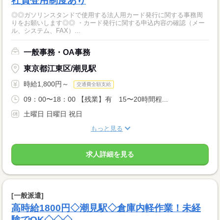
社員登用制度あり
◎◎ガソリンスタンドで使用する法人用カード発行に関する事務周
りをお願いします◎◎ ・カード発行に関する申込内容の確認（メー
ル、システム、FAX）...
一般事務・OA事務
東京都江東区/潮見駅
時給1,800円～
交通費全額支給
09：00〜18：00 【残業】有 15〜20時間程...
土曜日 日曜日 祝日
もっと見る
求人詳細を見る
[一般派遣]
高時給1800円◇潮見駅◇倉庫内軽作業！未経
験でOK◇◇◇