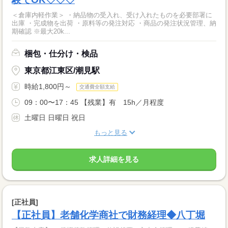
＜倉庫内軽作業＞ ・納品物の受入れ、受け入れたものを必要部署に
出庫 ・完成物を出荷 ・原料等の発注対応 ・商品の発注状況管理、納
期確認 ※最大20k...
梱包・仕分け・検品
東京都江東区/潮見駅
時給1,800円～
交通費全額支給
09：00〜17：45 【残業】有 15h／月程度
土曜日 日曜日 祝日
もっと見る
求人詳細を見る
[正社員]
【正社員】老舗化学商社で財務経理◆八丁堀