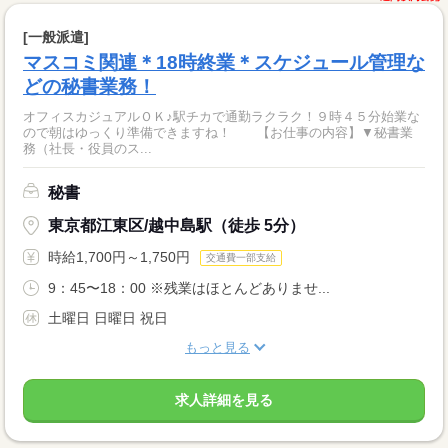
[一般派遣]
マスコミ関連＊18時終業＊スケジュール管理な
どの秘書業務！
オフィスカジュアルＯＫ♪駅チカで通勤ラクラク！９時４５分始業な
ので朝はゆっくり準備できますね！ 【お仕事の内容】▼秘書業
務（社長・役員のス...
秘書
東京都江東区/越中島駅（徒歩 5分）
時給1,700円～1,750円
交通費一部支給
9：45〜18：00 ※残業はほとんどありませ...
土曜日 日曜日 祝日
もっと見る
求人詳細を見る