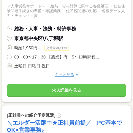
＜人事労務サポート＞ ・給与・賞与計算に関する各種処理 ・社会保
険関連手続きの準備・確認業務 ・住民税関連の対応 ・各種データ入
力・チェック・資...
総務・人事・法務・特許事務
東京都中央区/八丁堀駅
時給1,950円～
交通費全額支給
09：00〜17：30 【残業】有 5〜10時間程...
土曜日 日曜日 祝日
もっと見る
求人詳細を見る
[正社員への紹介予定派遣]
?
＼エルダー活躍中★正社員前提／ PC基本で
OK×営業事務♪