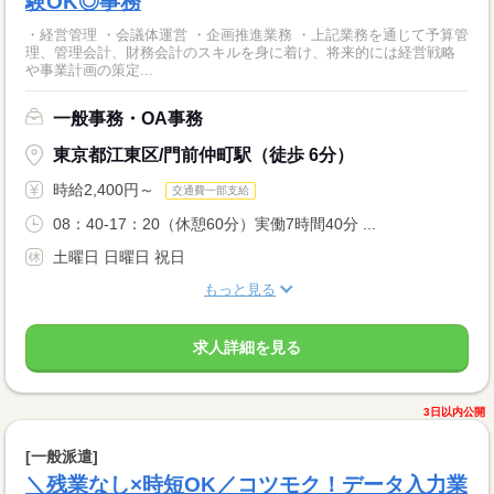
験OK◎事務
・経営管理 ・会議体運営 ・企画推進業務 ・上記業務を通じて予算管
理、管理会計、財務会計のスキルを身に着け、将来的には経営戦略
や事業計画の策定...
一般事務・OA事務
東京都江東区/門前仲町駅（徒歩 6分）
時給2,400円～
交通費一部支給
08：40-17：20（休憩60分）実働7時間40分 ...
土曜日 日曜日 祝日
もっと見る
求人詳細を見る
3日以内公開
[一般派遣]
＼残業なし×時短OK／コツモク！データ入力業