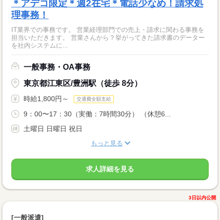
＊アデコ限定＊週2在宅＊電話少なめ！請求処
理事務！
IT業界での事務です。 営業経理部門での売上・請求に関わる事務を
担当いただきます。 営業さんから？挙がってきた請求書のデーター
を社内システムに...
一般事務・OA事務
東京都江東区/豊洲駅（徒歩 8分）
時給1,800円～
交通費全額支給
9：00〜17：30（実働：7時間30分） （休憩6...
土曜日 日曜日 祝日
もっと見る
求人詳細を見る
3日以内公開
[一般派遣]