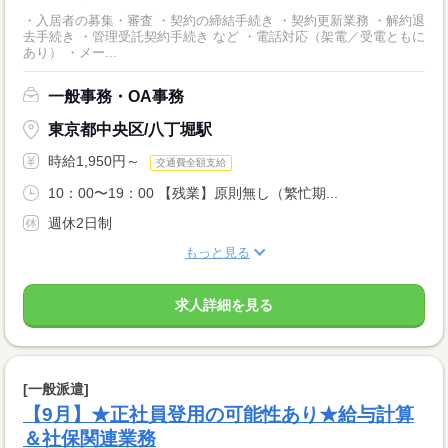
・入居者の募集・審査 ・契約の締結手続き ・契約更新業務 ・解約退
去手続き ・管理受託契約手続き など ・電話対応（架電／受電ともに
あり） ・メー...
一般事務・OA事務
東京都中央区/八丁堀駅
時給1,950円～
交通費全額支給
10：00〜19：00 【残業】原則無し（繁忙期...
週休2日制
もっと見る
求人詳細を見る
[一般派遣]
【9月】★正社員登用の可能性あり★給与計算
＆社保関連業務