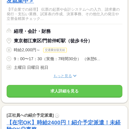
友就業中＞
【IT企業での経理】 伝票の起票や会計システムへの入力、請求書の
発行・支払い業務、試算表の作成、決算事務、その他仕入の発注や
立替金精算チェック...
経理・会計・財務
東京都江東区/門前仲町駅（徒歩 6分）
時給2,000円～
交通費全額支給
9：00〜17：30（実働：7時間30分） （休憩6...
土曜日 日曜日 祝日
もっと見る
求人詳細を見る
[正社員への紹介予定派遣]
?
【在宅OK】時給2400円！紹介予定派遣！未経