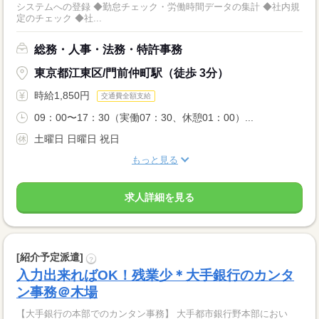
システムへの登録 ◆勤怠チェック・労働時間データの集計 ◆社内規
定のチェック ◆社...
総務・人事・法務・特許事務
東京都江東区/門前仲町駅（徒歩 3分）
時給1,850円
交通費全額支給
09：00〜17：30（実働07：30、休憩01：00）...
土曜日 日曜日 祝日
もっと見る
求人詳細を見る
[紹介予定派遣]
?
入力出来ればOK！残業少＊大手銀行のカンタ
ン事務＠木場
【大手銀行の本部でのカンタン事務】 大手都市銀行野本部におい