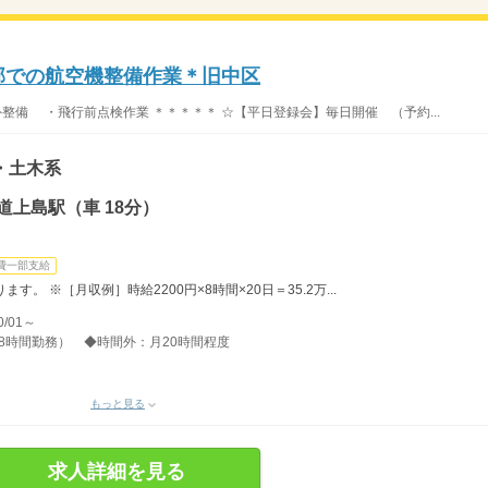
備部での航空機整備作業＊旧中区
整備 ・飛行前点検作業 ＊＊＊＊＊ ☆【平日登録会】毎日開催 （予約...
・土木系
道上島駅（車 18分）
費一部支給
。 ※［月収例］時給2200円×8時間×20日＝35.2万...
/01～
分、8時間勤務） ◆時間外：月20時間程度
もっと見る
求人詳細を見る