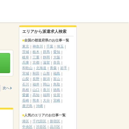
エリアから派遣求人検索
全国の都道府県のお仕事一覧
東京
神奈川
千葉
埼玉
茨城
栃木
群馬
愛知
岐阜
三重
静岡
大阪
兵庫
京都
滋賀
奈良
和歌山
北海道
青森
岩手
宮城
秋田
山形
福島
山梨
長野
新潟
富山
石川
福井
岡山
鳥取
次へ
島根
山口
香川
徳島
愛媛
高知
福岡
佐賀
長崎
熊本
大分
宮崎
鹿児島
沖縄
人気のエリアのお仕事一覧
港区
千代田区
新宿区
中央区
渋谷区
品川区