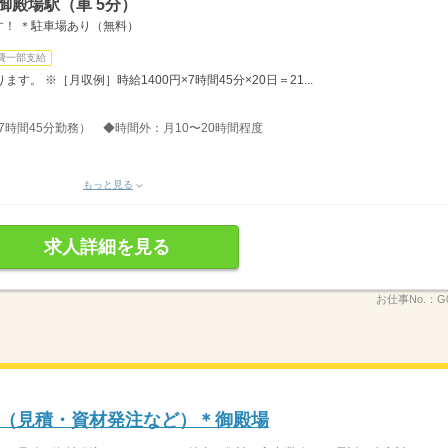
御殿場駅（車 5分）
！ ＊駐車場あり（無料）
費一部支給
。 ※［月収例］時給1400円×7時間45分×20日＝21...
分、7時間45分勤務） ◆時間外：月10〜20時間程度
もっと見る
求人詳細を見る
お仕事No.：
G
（見積・資材発注など）＊御殿場