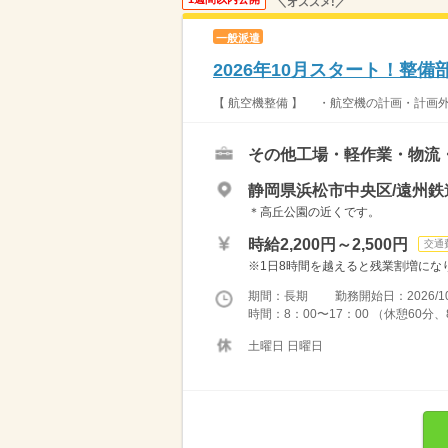
＼オススメ!／
一般派遣
2026年10月スタート！整
【 航空機整備 】 ・航空機の計画・計画外
その他工場・軽作業・物流
静岡県浜松市中央区/遠州鉄
＊高丘公園の近くです。
時給2,200円～2,500円
交通
※1日8時間を越えると残業割増になります
期間：長期 勤務開始日：2026/10
時間：8：00〜17：00 （休憩60
土曜日 日曜日