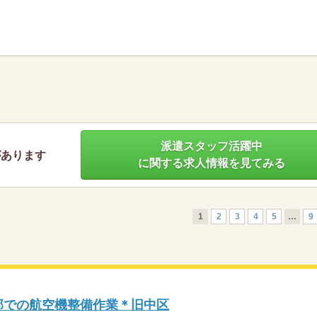
】
派遣スタッフ活躍中
があります
に関する求人情報を見てみる
1
2
3
4
5
…
9
備部での航空機整備作業＊旧中区