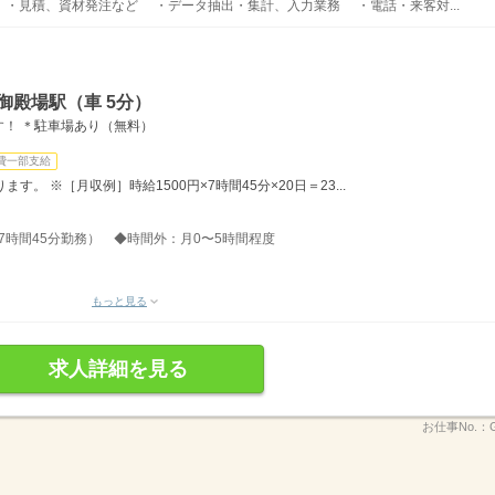
 ・見積、資材発注など ・データ抽出・集計、入力業務 ・電話・来客対...
御殿場駅（車 5分）
！ ＊駐車場あり（無料）
費一部支給
。 ※［月収例］時給1500円×7時間45分×20日＝23...
分、7時間45分勤務） ◆時間外：月0〜5時間程度
もっと見る
求人詳細を見る
お仕事No.：