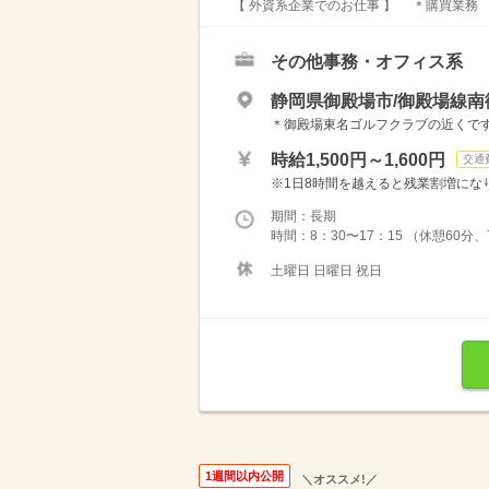
【 外資系企業でのお仕事 】 ＊購買業務
その他事務・オフィス系
静岡県御殿場市/御殿場線南
＊御殿場東名ゴルフクラブの近くです
時給1,500円～1,600円
交通
※1日8時間を越えると残業割増になります
期間：長期
時間：8：30〜17：15 （休憩60
土曜日 日曜日 祝日
1週間以内公開
＼オススメ!／