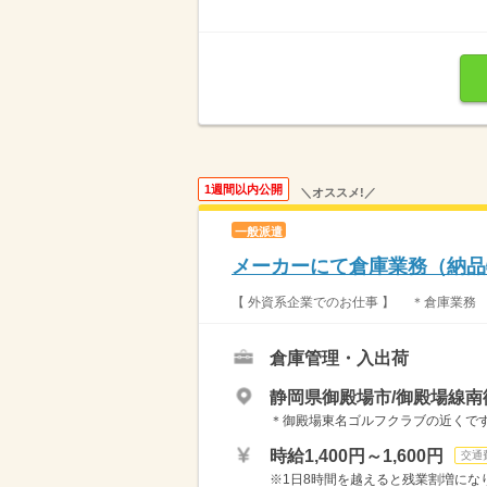
1週間以内公開
＼オススメ!／
一般派遣
メーカーにて倉庫業務（納品
【 外資系企業でのお仕事 】 ＊倉庫業務
倉庫管理・入出荷
静岡県御殿場市/御殿場線南
＊御殿場東名ゴルフクラブの近くです
時給1,400円～1,600円
交通
※1日8時間を越えると残業割増になります