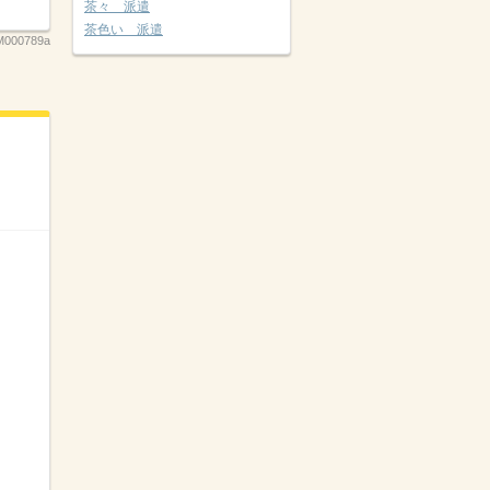
茶々 派遣
茶色い 派遣
000789a