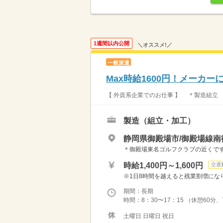
1週間以内公開
＼オススメ!／
一般派遣
Max時給1600円！メーカ
【 外資系企業でのお仕事 】 ＊製造組立
製造（組立・加工）
静岡県御殿場市/御殿場線南
＊御殿場東名ゴルフクラブの近くです
時給1,400円～1,600円
交通
※1日8時間を越えると残業割増になります
期間：長期
時間：8：30〜17：15 （休憩60分
土曜日 日曜日 祝日