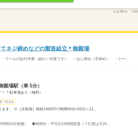
お仕事No.：
HAM
ーにてネジ締めなどの製造組立＊御殿場
 ・ラベルの貼付作業（細かい作業です） ・ねじ締め（手締め） ・ケー...
御殿場駅（車 5分）
！ ＊駐車場あり（無料）
費一部支給
。 ※［月収例］時給1400円×7時間45分×20日＝21...
、7時間45分勤務） ◆時間外：平均月10時間程度（？忙期は月20...