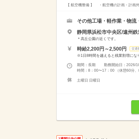
【 航空機整備 】 ・航空機の計画・計画外
その他工場・軽作業・物流
静岡県浜松市中央区/遠州鉄
＊高丘公園の近くです。
時給2,200円～2,500円
交通
※1日8時間を越えると残業割増になります
期間：長期 勤務開始日：2026/10
時間：8：00〜17：00 （休憩60
土曜日 日曜日
1週間以内公開