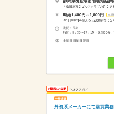
静岡県御殿場市/御殿場線南
＊御殿場東名ゴルフクラブの近くです
時給1,400円～1,600円
交通
※1日8時間を越えると残業割増になります
期間：長期
時間：8：30〜17：15 （休憩60
土曜日 日曜日 祝日
1週間以内公開
＼オススメ!／
一般派遣
外資系メーカーにて購買業務