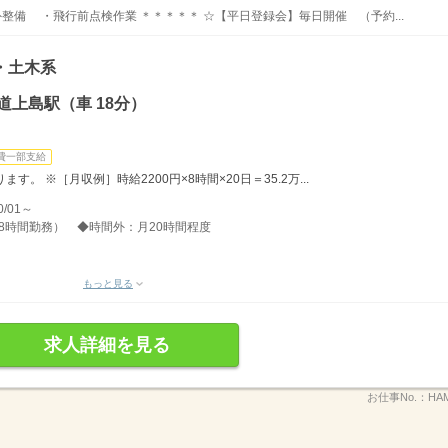
整備 ・飛行前点検作業 ＊＊＊＊＊ ☆【平日登録会】毎日開催 （予約...
・土木系
道上島駅（車 18分）
費一部支給
。 ※［月収例］時給2200円×8時間×20日＝35.2万...
/01～
分、8時間勤務） ◆時間外：月20時間程度
もっと見る
求人詳細を見る
お仕事No.：
HAM