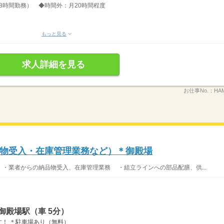
分、8時間勤務） ◆時間外：月20時間程度
もっと見る
求人詳細を見る
お仕事No.：
HAM
物受入・在庫管理業務など）＊御殿場
 ・業者からの納品物受入、在庫管理業務 ・組立ラインへの部品配膳、供...
御殿場駅（車 5分）
！ ＊駐車場あり（無料）