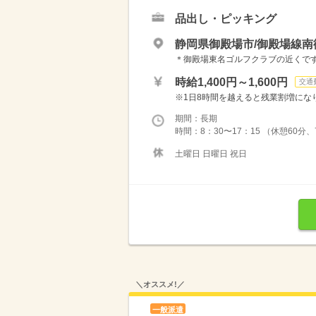
品出し・ピッキング
静岡県御殿場市/御殿場線南
＊御殿場東名ゴルフクラブの近くです
時給1,400円～1,600円
交通
※1日8時間を越えると残業割増になります
期間：長期
時間：8：30〜17：15 （休憩60
土曜日 日曜日 祝日
＼オススメ!／
一般派遣