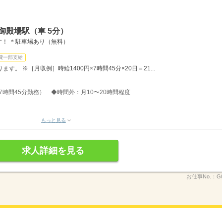
御殿場駅（車 5分）
！ ＊駐車場あり（無料）
費一部支給
。 ※［月収例］時給1400円×7時間45分×20日＝21...
分、7時間45分勤務） ◆時間外：月10〜20時間程度
もっと見る
求人詳細を見る
お仕事No.：
G