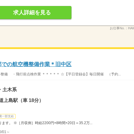
求人詳細を見る
お仕事No.：
HAM
備部での航空機整備作業＊旧中区
整備 ・飛行前点検作業 ＊＊＊＊＊ ☆【平日登録会】毎日開催 （予約...
・土木系
道上島駅（車 18分）
費一部支給
。 ※［月収例］時給2200円×8時間×20日＝35.2万...
/01～