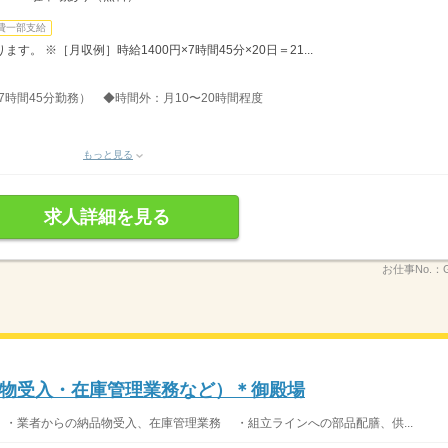
費一部支給
。 ※［月収例］時給1400円×7時間45分×20日＝21...
分、7時間45分勤務） ◆時間外：月10〜20時間程度
もっと見る
求人詳細を見る
お仕事No.：
物受入・在庫管理業務など）＊御殿場
 ・業者からの納品物受入、在庫管理業務 ・組立ラインへの部品配膳、供...