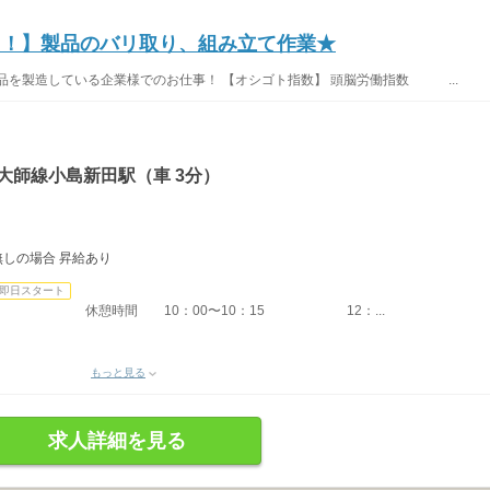
え！】製品のバリ取り、組み立て作業★
品を製造している企業様でのお仕事！ 【オシゴト指数】 頭脳労働指数 ...
大師線小島新田駅（車 3分）
。
業無しの場合 昇給あり
即日スタート
7：00 休憩時間 10：00〜10：15 12：...
もっと見る
求人詳細を見る