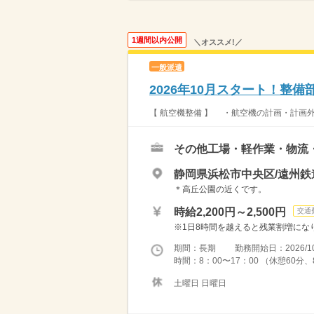
1週間以内公開
＼オススメ!／
一般派遣
2026年10月スタート！整
【 航空機整備 】 ・航空機の計画・計画外
その他工場・軽作業・物流
静岡県浜松市中央区/遠州鉄
＊高丘公園の近くです。
時給2,200円～2,500円
交通
※1日8時間を越えると残業割増になります
期間：長期 勤務開始日：2026/10
時間：8：00〜17：00 （休憩60
土曜日 日曜日