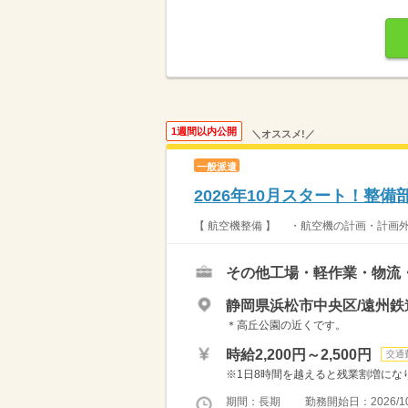
1週間以内公開
＼オススメ!／
一般派遣
2026年10月スタート！整
【 航空機整備 】 ・航空機の計画・計画外
その他工場・軽作業・物流
静岡県浜松市中央区/遠州鉄
＊高丘公園の近くです。
時給2,200円～2,500円
交通
※1日8時間を越えると残業割増になります
期間：長期 勤務開始日：2026/10