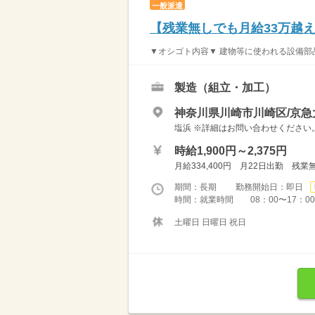
一般派遣
【残業無しでも月給33万越
▼オシゴト内容▼ 建物等に使われる設備部
製造（組立・加工）
神奈川県川崎市川崎区/京急
塩浜 ※詳細はお問い合わせください
時給1,900円～2,375円
月給334,400円 月22日出勤 残
期間：長期 勤務開始日：即日
時間：就業時間 08：00〜1
土曜日 日曜日 祝日