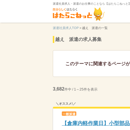
派遣社員求人・派遣のお仕事のことなら【はたらこねっと
派遣社員求人TOP
>
越え 派遣の一覧
越え 派遣の求人募集
このテーマに関連するページ
3,682
件中 / 1～25件を表示
＼オススメ!／
一般派遣
【倉庫内軽作業日】小型部品