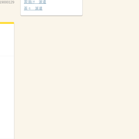
茶漬け 派遣
9000129
茶々 派遣