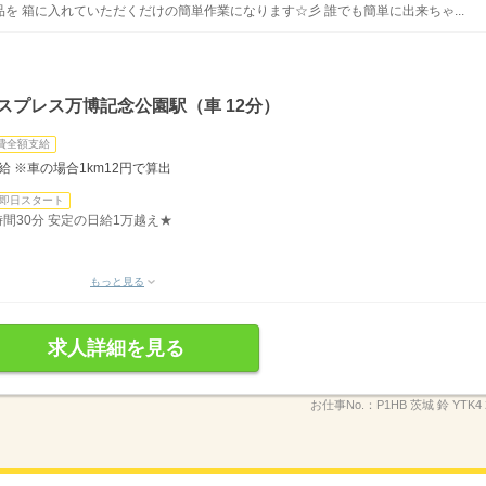
を 箱に入れていただくだけの簡単作業になります☆彡 誰でも簡単に出来ちゃ...
スプレス万博記念公園駅（車 12分）
費全額支給
支給 ※車の場合1km12円で算出
即日スタート
7時間30分 安定の日給1万越え★
もっと見る
求人詳細を見る
お仕事No.：
P1HB 茨城 鈴 YTK4 2