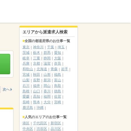
エリアから派遣求人検索
全国の都道府県のお仕事一覧
東京
神奈川
千葉
埼玉
茨城
栃木
群馬
愛知
岐阜
三重
静岡
大阪
兵庫
京都
滋賀
奈良
和歌山
北海道
青森
岩手
宮城
秋田
山形
福島
山梨
長野
新潟
富山
石川
福井
岡山
鳥取
次へ
島根
山口
香川
徳島
愛媛
高知
福岡
佐賀
長崎
熊本
大分
宮崎
鹿児島
沖縄
人気のエリアのお仕事一覧
港区
千代田区
新宿区
中央区
渋谷区
品川区