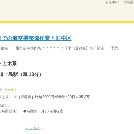
お仕事No.：
川崎区1
備部での航空機整備作業＊旧中区
整備 ・飛行前点検作業 ＊＊＊＊＊ ☆【平日登録会】毎日開催 （予約...
・土木系
道上島駅（車 18分）
費一部支給
。 ※［月収例］時給2200円×8時間×20日＝35.2万...
/01～
分、8時間勤務） ◆時間外：月20時間程度
もっと見る