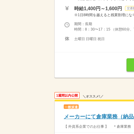
時給1,400円～1,600円
交通
※1日8時間を越えると残業割増になります
期間：長期
時間：8：30〜17：15 （休憩60
土曜日 日曜日 祝日
1週間以内公開
＼オススメ!／
一般派遣
メーカーにて倉庫業務（納品
【 外資系企業でのお仕事 】 ＊倉庫業務