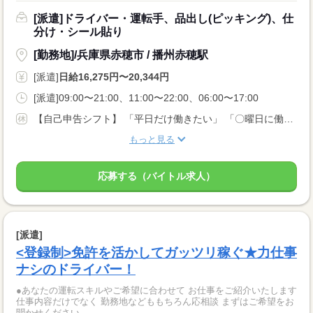
[派遣]ドライバー・運転手、品出し(ピッキング)、仕
分け・シール貼り
[勤務地]/兵庫県赤穂市 / 播州赤穂駅
[派遣]
日給16,275円〜20,344円
[派遣]09:00〜21:00、11:00〜22:00、06:00〜17:00
【自己申告シフト】 「平日だけ働きたい」 「〇曜日に働きたい」 など、働き方は自分で選べます。 曜日・時間についてのご希望も 面談の際に教えてくださいね ※こちらは中型8t限定免許以上のお仕事の例です
もっと見る
応募する（バイトル求人）
[派遣]
<登録制>免許を活かしてガッツリ稼ぐ★力仕事
ナシのドライバー！
●あなたの運転スキルやご希望に合わせて お仕事をご紹介いたします
仕事内容だけでなく 勤務地などももちろん応相談 まずはご希望をお
聞かせください...