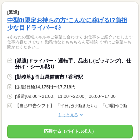
[派遣]
中型8t限定お持ちの方*こんなに稼げる!?負担
少な目ドライバー◎
●あなたの運転スキルやご希望に合わせて お仕事をご紹介いたします
仕事内容だけでなく 勤務地などももちろん応相談 まずはご希望をお
聞かせください...
[派遣]ドライバー・運転手、品出し(ピッキング)、仕
分け・シール貼り
[勤務地]/岡山県備前市 / 香登駅
[派遣]
日給14,175円〜17,719円
[派遣]09:00〜21:00、11:00〜22:00、06:00〜17:00
【自己申告シフト】 「平日だけ働きたい」 「〇曜日に働きたい」 など、働き方は自分で選べます。 曜日・時間についてのご希望も 面談の際に教えてくださいね ※こちらは中型8t限定免許以上のお仕事の例です
もっと見る
応募する（バイトル求人）