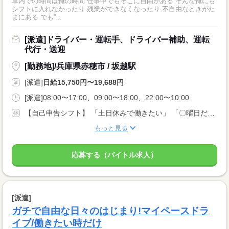
車内での時間は俺の時間 仕事中でもそこに自由がある そんな俺にも
シフトに入れなかったり 残業ができなくなったり 不自由なときがた
まにある でも”...
[派遣]ドライバー・運転手、ドライバー補助、運転
代行・送迎
[勤務地]/兵庫県赤穂市 / 坂越駅
[派遣]
日給15,750円〜19,688円
[派遣]08:00〜17:00、09:00〜18:00、22:00〜10:00
【自己申告シフト】 「土日休みで働きたい」 「〇曜日だけ働きたい」 働きたい日は事前に選べます。 お休み希望の曜日・時間についても 面談の際に教えてくださいね。 ※こちらは中型以上のお仕事の例です
もっと見る
応募する（バイトル求人）
[派遣]
ガチで自由な日々のはじまり!マイペースドラ
イブ/働きたい時だけ