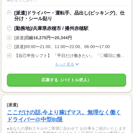
[派遣]ドライバー・運転手、品出し(ピッキング)、仕
分け・シール貼り
[勤務地]/兵庫県赤穂市 / 播州赤穂駅
[派遣]
日給16,275円〜20,344円
[派遣]09:00〜21:00、11:00〜22:00、06:00〜17:00
【自己申告シフト】 「平日だけ働きたい」 「〇曜日に働きたい」 など、働き方は自分で選べます。 曜日・時間についてのご希望も 面談の際に教えてくださいね ※こちらは中型8t限定免許以上のお仕事の例です
もっと見る
応募する（バイトル求人）
[派遣]
ここだけの話,今より稼げマス。無理なく働く
ドライバー@中型8t限
●あなたの運転スキルやご希望に合わせて お仕事をご紹介いたします