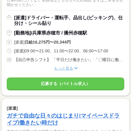
仕事内容だけでなく 勤務地などももちろん応相談 まずはご希望をお
聞かせください...
[派遣]ドライバー・運転手、品出し(ピッキング)、仕
分け・シール貼り
[勤務地]/兵庫県赤穂市 / 播州赤穂駅
[派遣]
日給16,275円〜20,344円
[派遣]09:00〜21:00、11:00〜22:00、06:00〜17:00
【自己申告シフト】 「平日だけ働きたい」 「〇曜日に働きたい」 など、働き方は自分で選べます。 曜日・時間についてのご希望も 面談の際に教えてくださいね ※こちらは8t限定中型免許以上のお仕事の例です
もっと見る
応募する（バイトル求人）
[派遣]
ガチで自由な日々のはじまり!マイペースドラ
イブ/働きたい時だけ