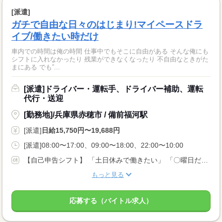
[派遣]
ガチで自由な日々のはじまり!マイペースドラ
イブ/働きたい時だけ
車内での時間は俺の時間 仕事中でもそこに自由がある そんな俺にも
シフトに入れなかったり 残業ができなくなったり 不自由なときがた
まにある でも”...
[派遣]ドライバー・運転手、ドライバー補助、運転
代行・送迎
[勤務地]/兵庫県赤穂市 / 備前福河駅
[派遣]
日給15,750円〜19,688円
[派遣]08:00〜17:00、09:00〜18:00、22:00〜10:00
【自己申告シフト】 「土日休みで働きたい」 「〇曜日だけ働きたい」 働きたい日は事前に選べます。 お休み希望の曜日・時間についても 面談の際に教えてくださいね。 ※こちらは中型以上のお仕事の例です
もっと見る
応募する（バイトル求人）