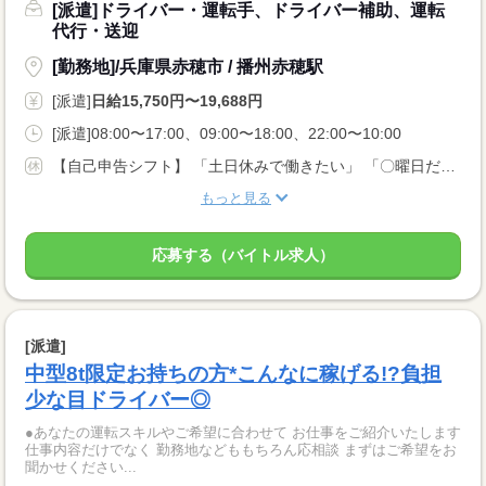
[派遣]ドライバー・運転手、ドライバー補助、運転
代行・送迎
[勤務地]/兵庫県赤穂市 / 播州赤穂駅
[派遣]
日給15,750円〜19,688円
[派遣]08:00〜17:00、09:00〜18:00、22:00〜10:00
【自己申告シフト】 「土日休みで働きたい」 「〇曜日だけ働きたい」 働きたい日は事前に選べます。 お休み希望の曜日・時間についても 面談の際に教えてくださいね。 ※こちらは中型以上のお仕事の例です
もっと見る
応募する（バイトル求人）
[派遣]
中型8t限定お持ちの方*こんなに稼げる!?負担
少な目ドライバー◎
●あなたの運転スキルやご希望に合わせて お仕事をご紹介いたします
仕事内容だけでなく 勤務地などももちろん応相談 まずはご希望をお
聞かせください...