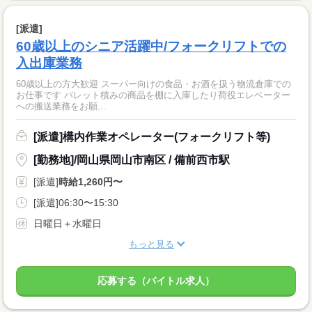
[派遣]
60歳以上のシニア活躍中/フォークリフトでの
入出庫業務
60歳以上の方大歓迎 スーパー向けの食品・お酒を扱う物流倉庫での
お仕事です パレット積みの商品を棚に入庫したり荷役エレベーター
への搬送業務をお願...
[派遣]構内作業オペレーター(フォークリフト等)
[勤務地]/岡山県岡山市南区 / 備前西市駅
[派遣]
時給1,260円〜
[派遣]06:30〜15:30
日曜日＋水曜日
もっと見る
応募する（バイトル求人）