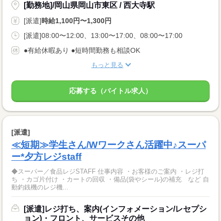
[勤務地]/岡山県岡山市東区 / 西大寺駅
[派遣]
時給1,100円〜1,300円
[派遣]08:00〜12:00、13:00〜17:00、08:00〜17:00
●有給休暇あり ●短時間勤務も相談OK
もっと見る
応募する（バイトル求人）
[派遣]
≪短期≫学生さん/Wワークさん活躍中♪スーパ
ー*夕方レジstaff
◆スーパー／食品レジSTAFF 仕事内容 ・お客様のご案内 ・レジ打
ち ・カゴ片付け ・カートの回収 ・備品(袋やシール)の補充 など 自
動釣銭機のレジ機...
[派遣]レジ打ち、案内(インフォメーション/レセプシ
ョン)・フロント、サービスその他