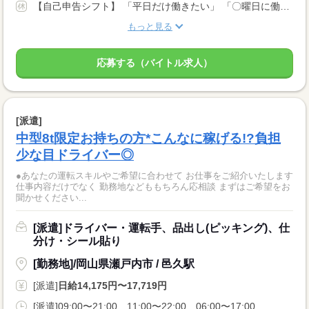
【自己申告シフト】 「平日だけ働きたい」 「〇曜日に働きたい」 など、働き方は自分で選べます。 曜日・時間についてのご希望も 面談の際に教えてくださいね ※こちらは中型8t限定免許以上のお仕事の例です
もっと見る
応募する（バイトル求人）
[派遣]
中型8t限定お持ちの方*こんなに稼げる!?負担
少な目ドライバー◎
●あなたの運転スキルやご希望に合わせて お仕事をご紹介いたします
仕事内容だけでなく 勤務地などももちろん応相談 まずはご希望をお
聞かせください...
[派遣]ドライバー・運転手、品出し(ピッキング)、仕
分け・シール貼り
[勤務地]/岡山県瀬戸内市 / 邑久駅
[派遣]
日給14,175円〜17,719円
[派遣]09:00〜21:00、11:00〜22:00、06:00〜17:00