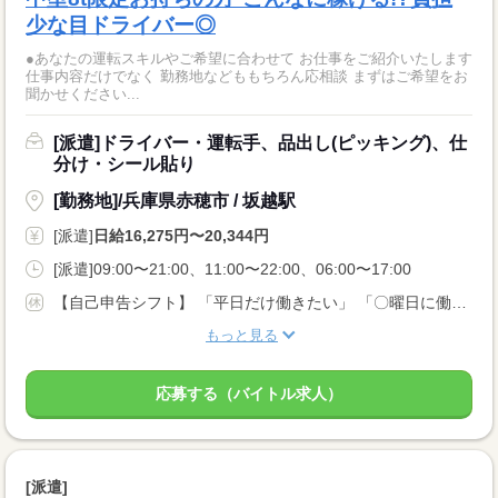
少な目ドライバー◎
●あなたの運転スキルやご希望に合わせて お仕事をご紹介いたします
仕事内容だけでなく 勤務地などももちろん応相談 まずはご希望をお
聞かせください...
[派遣]ドライバー・運転手、品出し(ピッキング)、仕
分け・シール貼り
[勤務地]/兵庫県赤穂市 / 坂越駅
[派遣]
日給16,275円〜20,344円
[派遣]09:00〜21:00、11:00〜22:00、06:00〜17:00
【自己申告シフト】 「平日だけ働きたい」 「〇曜日に働きたい」 など、働き方は自分で選べます。 曜日・時間についてのご希望も 面談の際に教えてくださいね ※こちらは中型8t限定免許以上のお仕事の例です
もっと見る
応募する（バイトル求人）
[派遣]