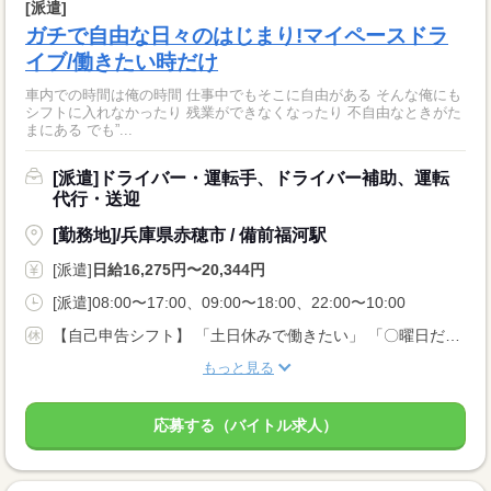
[派遣]
ガチで自由な日々のはじまり!マイペースドラ
イブ/働きたい時だけ
車内での時間は俺の時間 仕事中でもそこに自由がある そんな俺にも
シフトに入れなかったり 残業ができなくなったり 不自由なときがた
まにある でも”...
[派遣]ドライバー・運転手、ドライバー補助、運転
代行・送迎
[勤務地]/兵庫県赤穂市 / 備前福河駅
[派遣]
日給16,275円〜20,344円
[派遣]08:00〜17:00、09:00〜18:00、22:00〜10:00
【自己申告シフト】 「土日休みで働きたい」 「〇曜日だけ働きたい」 働きたい日は事前に選べます。 お休み希望の曜日・時間についても 面談の際に教えてくださいね。 ※こちらは中型以上のお仕事の例です
もっと見る
応募する（バイトル求人）