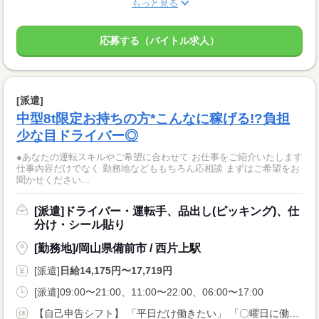
もっと見る
応募する（バイトル求人）
[派遣]
中型8t限定お持ちの方*こんなに稼げる!?負担
少な目ドライバー◎
●あなたの運転スキルやご希望に合わせて お仕事をご紹介いたします
仕事内容だけでなく 勤務地などももちろん応相談 まずはご希望をお
聞かせください...
[派遣]ドライバー・運転手、品出し(ピッキング)、仕
分け・シール貼り
[勤務地]/岡山県備前市 / 西片上駅
[派遣]
日給14,175円〜17,719円
[派遣]09:00〜21:00、11:00〜22:00、06:00〜17:00
【自己申告シフト】 「平日だけ働きたい」 「〇曜日に働きたい」 など、働き方は自分で選べます。 曜日・時間についてのご希望も 面談の際に教えてくださいね ※こちらは中型8t限定免許以上のお仕事の例です