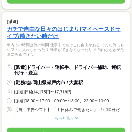
[派遣]
ガチで自由な日々のはじまり!マイペースドラ
イブ/働きたい時だけ
車内での時間は俺の時間 仕事中でもそこに自由がある そんな俺にも
シフトに入れなかったり 残業ができなくなったり 不自由なときがた
まにある でも”...
[派遣]ドライバー・運転手、ドライバー補助、運転
代行・送迎
[勤務地]/岡山県瀬戸内市 / 大富駅
[派遣]
日給14,175円〜17,719円
[派遣]08:00〜17:00、09:00〜18:00、22:00〜10:00
【自己申告シフト】 「土日休みで働きたい」 「〇曜日だけ働きたい」 働きたい日は事前に選べます。 お休み希望の曜日・時間についても 面談の際に教えてくださいね。 ※こちらは中型以上のお仕事の例です
もっと見る