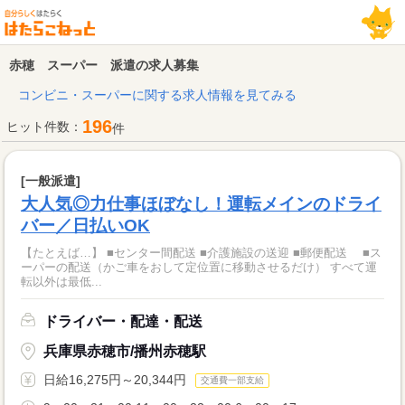
赤穂 スーパー 派遣の求人募集
コンビニ・スーパーに関する求人情報を見てみる
196
ヒット件数：
件
[一般派遣]
大人気◎力仕事ほぼなし！運転メインのドライ
バー／日払いOK
【たとえば…】 ■センター間配送 ■介護施設の送迎 ■郵便配送 ■ス
ーパーの配送（かご車をおして定位置に移動させるだけ） すべて運
転以外は最低...
ドライバー・配達・配送
兵庫県赤穂市/播州赤穂駅
日給16,275円～20,344円
交通費一部支給