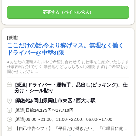
応募する（バイトル求人）
[派遣]
ここだけの話,今より稼げマス。無理なく働く
ドライバー@中型8t限
●あなたの運転スキルやご希望に合わせて お仕事をご紹介いたします
仕事内容だけでなく 勤務地などももちろん応相談 まずはご希望をお
聞かせください...
[派遣]ドライバー・運転手、品出し(ピッキング)、仕
分け・シール貼り
[勤務地]/岡山県岡山市東区 / 西大寺駅
[派遣]
日給14,175円〜17,719円
[派遣]09:00〜21:00、11:00〜22:00、06:00〜17:00
【自己申告シフト】 「平日だけ働きたい」 「〇曜日に働きたい」 など、働き方は自分で選べます。 曜日・時間についてのご希望も 面談の際に教えてくださいね ※こちらは8t限定中型免許以上のお仕事の例です