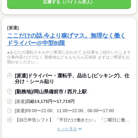
応募する（バイトル求人）
[派遣]
ここだけの話,今より稼げマス。無理なく働く
ドライバー@中型8t限
●あなたの運転スキルやご希望に合わせて お仕事をご紹介いたします
仕事内容だけでなく 勤務地などももちろん応相談 まずはご希望をお
聞かせください...
[派遣]ドライバー・運転手、品出し(ピッキング)、仕
分け・シール貼り
[勤務地]/岡山県備前市 / 西片上駅
[派遣]
日給14,175円〜17,719円
[派遣]09:00〜21:00、11:00〜22:00、06:00〜17:00
【自己申告シフト】 「平日だけ働きたい」 「〇曜日に働きたい」 など、働き方は自分で選べます。 曜日・時間についてのご希望も 面談の際に教えてくださいね ※こちらは8t限定中型免許以上のお仕事の例です
もっと見る