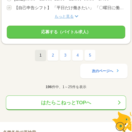
【自己申告シフト】 「平日だけ働きたい」 「〇曜日に働きたい」 など、働き方は自分で選べます。 曜日・時間についてのご希望も 面談の際に教えてくださいね ※こちらは中型8t限定免許以上のお仕事の例です
もっと見る
応募する（バイトル求人）
1
2
3
4
5
次のページへ
196
件中、1～25件を表示
はたらこねっとTOPへ