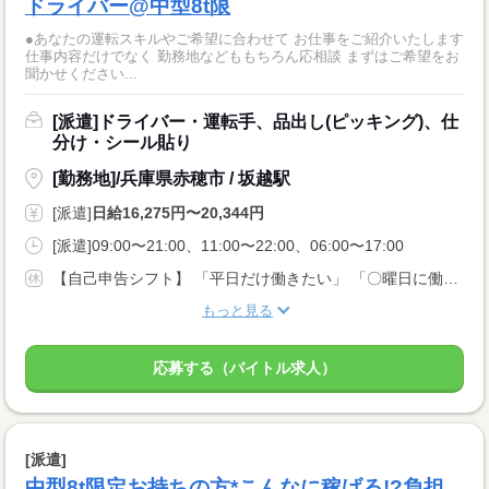
ドライバー@中型8t限
●あなたの運転スキルやご希望に合わせて お仕事をご紹介いたします
仕事内容だけでなく 勤務地などももちろん応相談 まずはご希望をお
聞かせください...
[派遣]ドライバー・運転手、品出し(ピッキング)、仕
分け・シール貼り
[勤務地]/兵庫県赤穂市 / 坂越駅
[派遣]
日給16,275円〜20,344円
[派遣]09:00〜21:00、11:00〜22:00、06:00〜17:00
【自己申告シフト】 「平日だけ働きたい」 「〇曜日に働きたい」 など、働き方は自分で選べます。 曜日・時間についてのご希望も 面談の際に教えてくださいね ※こちらは8t限定中型免許以上のお仕事の例です
もっと見る
応募する（バイトル求人）
[派遣]
中型8t限定お持ちの方*こんなに稼げる!?負担