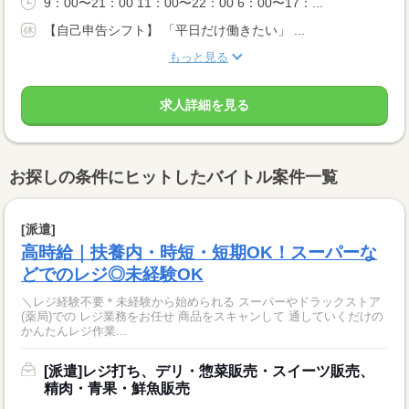
9：00〜21：00 11：00〜22：00 6：00〜17：...
【自己申告シフト】 「平日だけ働きたい」 ...
もっと見る
求人詳細を見る
お探しの条件にヒットしたバイトル案件一覧
[派遣]
高時給｜扶養内・時短・短期OK！スーパーな
どでのレジ◎未経験OK
＼レジ経験不要＊未経験から始められる スーパーやドラックストア
(薬局)での レジ業務をお任せ 商品をスキャンして 通していくだけの
かんたんレジ作業...
[派遣]レジ打ち、デリ・惣菜販売・スイーツ販売、
精肉・青果・鮮魚販売