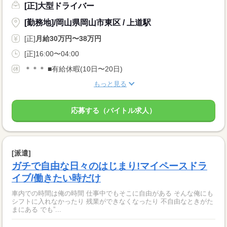
[正]大型ドライバー
[勤務地]/岡山県岡山市東区 / 上道駅
[正]
月給30万円〜38万円
[正]16:00〜04:00
＊＊＊ ■有給休暇(10日〜20日)
もっと見る
応募する（バイトル求人）
[派遣]
ガチで自由な日々のはじまり!マイペースドラ
イブ/働きたい時だけ
車内での時間は俺の時間 仕事中でもそこに自由がある そんな俺にも
シフトに入れなかったり 残業ができなくなったり 不自由なときがた
まにある でも”...