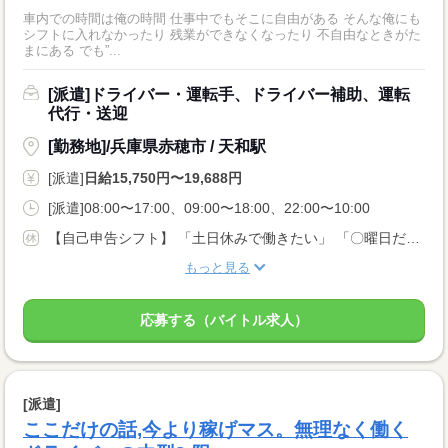
車内での時間は俺の時間 仕事中でもそこに自由がある そんな俺にも
シフトに入れなかったり 残業ができなくなったり 不自由なときがた
まにある でも”...
[派遣]ドライバー・運転手、ドライバー補助、運転
代行・送迎
[勤務地]/兵庫県赤穂市 / 天和駅
[派遣]
日給15,750円〜19,688円
[派遣]08:00〜17:00、09:00〜18:00、22:00〜10:00
【自己申告シフト】 「土日休みで働きたい」 「〇曜日だけ働きたい」 働きたい日は事前に選べます。 お休み希望の曜日・時間についても 面談の際に教えてくださいね。 ※こちらは中型以上のお仕事の例です
もっと見る
応募する（バイトル求人）
[派遣]
ここだけの話,今より稼げマス。無理なく働く