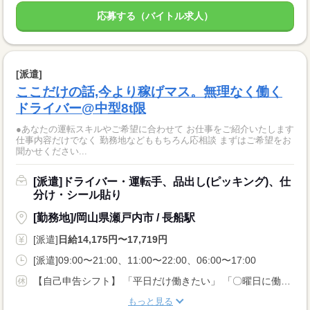
応募する（バイトル求人）
[派遣]
ここだけの話,今より稼げマス。無理なく働く
ドライバー@中型8t限
●あなたの運転スキルやご希望に合わせて お仕事をご紹介いたします
仕事内容だけでなく 勤務地などももちろん応相談 まずはご希望をお
聞かせください...
[派遣]ドライバー・運転手、品出し(ピッキング)、仕
分け・シール貼り
[勤務地]/岡山県瀬戸内市 / 長船駅
[派遣]
日給14,175円〜17,719円
[派遣]09:00〜21:00、11:00〜22:00、06:00〜17:00
【自己申告シフト】 「平日だけ働きたい」 「〇曜日に働きたい」 など、働き方は自分で選べます。 曜日・時間についてのご希望も 面談の際に教えてくださいね ※こちらは8t限定中型免許以上のお仕事の例です
もっと見る