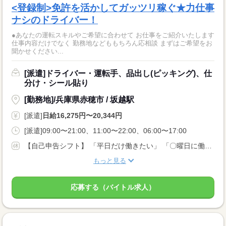
<登録制>免許を活かしてガッツリ稼ぐ★力仕事
ナシのドライバー！
●あなたの運転スキルやご希望に合わせて お仕事をご紹介いたします
仕事内容だけでなく 勤務地などももちろん応相談 まずはご希望をお
聞かせください...
[派遣]ドライバー・運転手、品出し(ピッキング)、仕
分け・シール貼り
[勤務地]/兵庫県赤穂市 / 坂越駅
[派遣]
日給16,275円〜20,344円
[派遣]09:00〜21:00、11:00〜22:00、06:00〜17:00
【自己申告シフト】 「平日だけ働きたい」 「〇曜日に働きたい」 など、働き方は自分で選べます。 曜日・時間についてのご希望も 面談の際に教えてくださいね ※こちらは中型8t限定免許以上のお仕事の例です
もっと見る
応募する（バイトル求人）