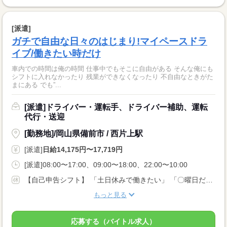
[派遣]
ガチで自由な日々のはじまり!マイペースドラ
イブ/働きたい時だけ
車内での時間は俺の時間 仕事中でもそこに自由がある そんな俺にも
シフトに入れなかったり 残業ができなくなったり 不自由なときがた
まにある でも”...
[派遣]ドライバー・運転手、ドライバー補助、運転
代行・送迎
[勤務地]/岡山県備前市 / 西片上駅
[派遣]
日給14,175円〜17,719円
[派遣]08:00〜17:00、09:00〜18:00、22:00〜10:00
【自己申告シフト】 「土日休みで働きたい」 「〇曜日だけ働きたい」 働きたい日は事前に選べます。 お休み希望の曜日・時間についても 面談の際に教えてくださいね。 ※こちらは中型以上のお仕事の例です
もっと見る
応募する（バイトル求人）