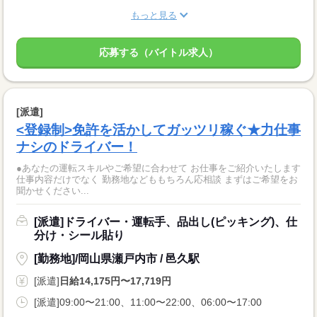
もっと見る
応募する（バイトル求人）
[派遣]
<登録制>免許を活かしてガッツリ稼ぐ★力仕事
ナシのドライバー！
●あなたの運転スキルやご希望に合わせて お仕事をご紹介いたします
仕事内容だけでなく 勤務地などももちろん応相談 まずはご希望をお
聞かせください...
[派遣]ドライバー・運転手、品出し(ピッキング)、仕
分け・シール貼り
[勤務地]/岡山県瀬戸内市 / 邑久駅
[派遣]
日給14,175円〜17,719円
[派遣]09:00〜21:00、11:00〜22:00、06:00〜17:00