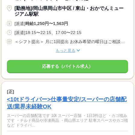
[勤務地]/岡山県岡山市中区 / 東山・おかでんミュー
ジアム駅駅
[派遣]
時給1,250円〜1,563円
[派遣]18:15〜22:15、17:00〜22:15
＜シフト提出＞ 月に1回提出 お休み希望の曜日はご相談ください ＜歓迎！＞ 土日祝、年末、お正月、お盆、ゴールデンウィークの連休や、 クリスマス、バレンタインなどイベント時に出勤可能な方大歓迎！
もっと見る
応募する（バイトル求人）
[正]
<10tドライバー>仕事量安定/スーパーの店舗配
送/業界未経験OK
スーパーの店舗配送です 10t スーパー店舗 ・1日3件ほど ・カゴ積み
です ・チルド商品や冷凍商品 ・岡山県エリア 駐車スペースやカゴ積
など ドライバ...