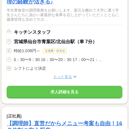
理の経験が活きる♪
学生寮食堂の調理業務をお願いします。親元を離れて大学に通う学
生さんたちに温かい家庭的な食事を召し上がっていただくとともに
健康管理も含めてサポ...
キッチンスタッフ
宮城県仙台市青葉区/北仙台駅（車 7分）
時給1,038円～
交通費一部支給
5：30〜9：30 16：30〜20：30 17：00〜21：...
シフトにより決定
もっと見る
求人詳細を見る
[正社員]
【調理師】直営だからメニュー考案も自由！16