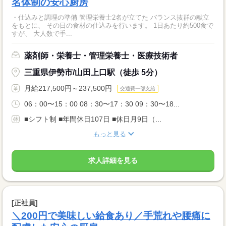
名体制の安心厨房
・仕込みと調理の準備 管理栄養士2名が立てた バランス抜群の献立
をもとに、 その日の食材の仕込みを行います。 1日あたり約500食で
すが、 大人数で手...
薬剤師・栄養士・管理栄養士・医療技術者
三重県伊勢市/山田上口駅（徒歩 5分）
月給217,500円～237,500円
交通費一部支給
06：00〜15：00 08：30〜17：30 09：30〜18...
■シフト制 ■年間休日107日 ■休日月9日（...
もっと見る
求人詳細を見る
[正社員]
＼200円で美味しい給食あり／手荒れや腰痛に