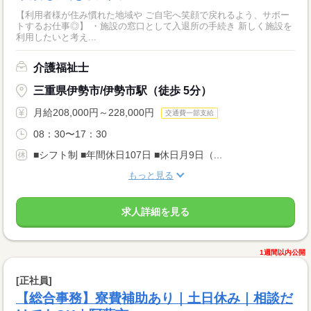
【利用者様が住み慣れた地域や ご自宅へ笑顔で戻れるよう、サポー
トするお仕事◎】 ・施設の窓口として入退所の手続き 新しく施設を
利用したいと考え...
介護福祉士
三重県伊勢市/伊勢市駅（徒歩 5分）
月給208,000円～228,000円
交通費一部支給
08：30〜17：30
■シフト制 ■年間休日107日 ■休日月9日（...
もっと見る
求人詳細を見る
1週間以内公開
[正社員]
【総合事務】寮費補助あり｜土日休み｜相談だ