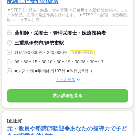
配慮した安心の厨房
▼STEP 1：発注・納品・食材管理 本日使用する新鮮な食材のチェッ
クや納品、次回の発注作業を行います。 ▼STEP 2：調理・食形態対
応 マニュアルに沿...
薬剤師・栄養士・管理栄養士・医療技術者
三重県伊勢市/伊勢市駅
月給190,000円～220,000円
交通費一部支給
06：30〜15：30 10：30〜19：30 08：30〜17...
■シフト制 ■年間休日107日 ■休日月9日（...
もっと見る
求人詳細を見る
[正社員]
元・教員や塾講師歓迎◆あなたの指導力で子ど