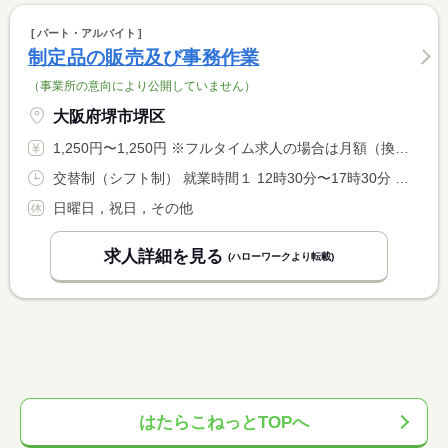
パート・アルバイト
制定品の販売及び事務作業
（事業所の意向により公開していません）
大阪府堺市堺区
1,250円〜1,250円 ※フルタイム求人の場合は月額（換算額）、パート求人の場合は時間額を表示しています。
交替制（シフト制） 就業時間１ 12時30分〜17時30分 就業時間に関する特記事項 基本的には（１）の就業時間の勤務になります。 <BR> まれに（２）９：３０〜１７：３０勤務の場合があります。 <BR> （６０分休憩）
日曜日，祝日，その他
求人詳細を見る
(ハローワークより転載)
はたらこねっとTOPへ