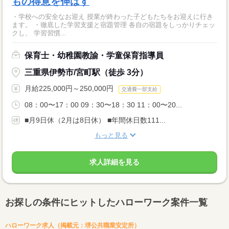
もの得意を伸ばす
・学校への安全なお迎え 授業が終わった子どもたちをお迎えに行き
ます。 ・徹底した学習支援と宿題管理 各自の宿題をしっかりチェッ
クし、 学習習慣...
保育士・幼稚園教諭・学童保育指導員
三重県伊勢市/宮町駅（徒歩 3分）
月給225,000円～250,000円
交通費一部支給
08：00〜17：00 09：30〜18：30 11：00〜20...
■月9日休（2月は8日休） ■年間休日数111...
もっと見る
求人詳細を見る
お探しの条件にヒットしたハローワーク案件一覧
ハローワーク求人（掲載元：堺公共職業安定所）