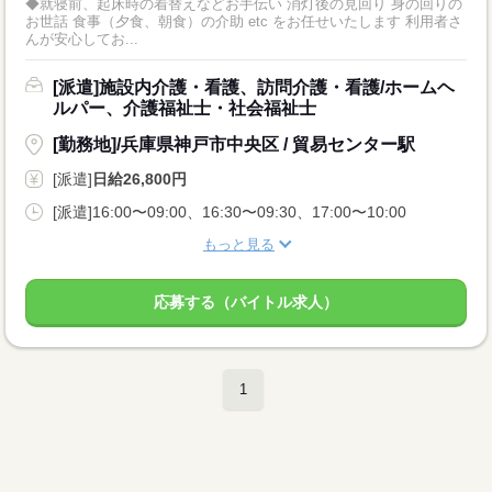
◆就寝前、起床時の着替えなどお手伝い 消灯後の見回り 身の回りの
お世話 食事（夕食、朝食）の介助 etc をお任せいたします 利用者さ
んが安心してお...
[派遣]施設内介護・看護、訪問介護・看護/ホームヘ
ルパー、介護福祉士・社会福祉士
[勤務地]/兵庫県神戸市中央区 / 貿易センター駅
[派遣]
日給26,800円
[派遣]16:00〜09:00、16:30〜09:30、17:00〜10:00
もっと見る
応募する（バイトル求人）
1