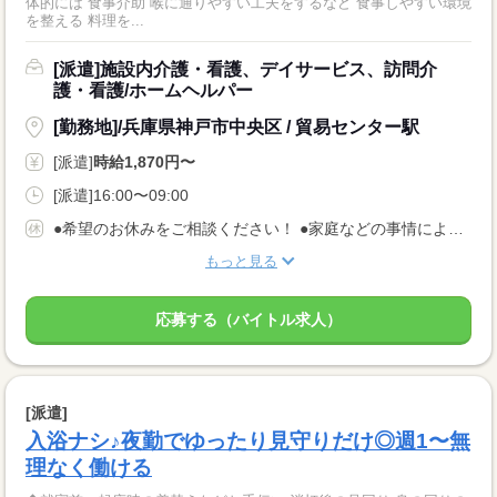
体的には 食事介助 喉に通りやすい工夫をするなど 食事しやすい環境
を整える 料理を...
[派遣]施設内介護・看護、デイサービス、訪問介
護・看護/ホームヘルパー
[勤務地]/兵庫県神戸市中央区 / 貿易センター駅
[派遣]
時給1,870円〜
[派遣]16:00〜09:00
●希望のお休みをご相談ください！ ●家庭などの事情によるお休み調整OK 「土日休み」「扶養内」など 希望に合わせてお仕事をご紹介します。
もっと見る
応募する（バイトル求人）
[派遣]
入浴ナシ♪夜勤でゆったり見守りだけ◎週1〜無
理なく働ける