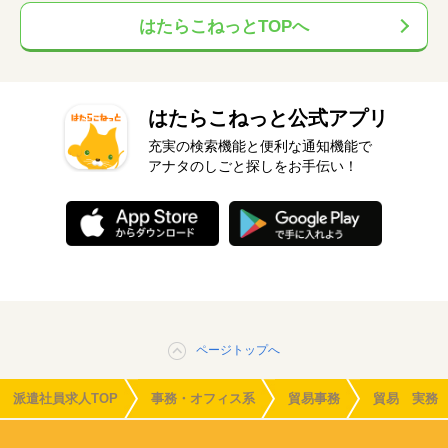
はたらこねっとTOPへ
はたらこねっと公式アプリ
充実の検索機能と便利な通知機能で
アナタのしごと探しをお手伝い！
ページトップへ
派遣社員求人TOP
事務・オフィス系
貿易事務
貿易 実務