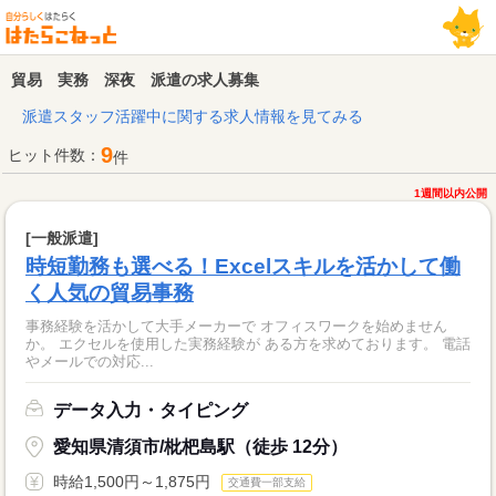
貿易 実務 深夜 派遣の求人募集
派遣スタッフ活躍中に関する求人情報を見てみる
9
ヒット件数：
件
1週間以内公開
[一般派遣]
時短勤務も選べる！Excelスキルを活かして働
く人気の貿易事務
事務経験を活かして大手メーカーで オフィスワークを始めません
か。 エクセルを使用した実務経験が ある方を求めております。 電話
やメールでの対応...
データ入力・タイピング
愛知県清須市/枇杷島駅（徒歩 12分）
時給1,500円～1,875円
交通費一部支給