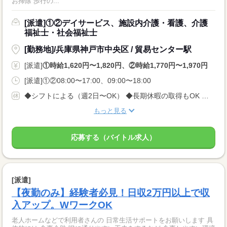
お掃除 歩行の...
[派遣]①②デイサービス、施設内介護・看護、介護
福祉士・社会福祉士
[勤務地]/兵庫県神戸市中央区 / 貿易センター駅
[派遣]
①時給1,620円〜1,820円、②時給1,770円〜1,970円
[派遣]①②08:00〜17:00、09:00〜18:00
◆シフトによる（週2日〜OK） ◆長期休暇の取得もOK 勤務曜日、休み希望はお気軽にご相談ください やむを得ない急なお休みにも理解のある職場です
もっと見る
応募する（バイトル求人）
[派遣]
【夜勤のみ】経験者必見！日収2万円以上で収
入アップ。WワークOK
老人ホームなどで利用者さんの 日常生活サポートをお願いします 具