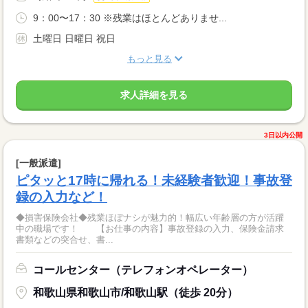
9：00〜17：30 ※残業はほとんどありませ...
土曜日 日曜日 祝日
もっと見る
求人詳細を見る
3日以内公開
[一般派遣]
ピタッと17時に帰れる！未経験者歓迎！事故登
録の入力など！
◆損害保険会社◆残業ほぼナシが魅力的！幅広い年齢層の方が活躍
中の職場です！ 【お仕事の内容】事故登録の入力、保険金請求
書類などの突合せ、書...
コールセンター（テレフォンオペレーター）
和歌山県和歌山市/和歌山駅（徒歩 20分）