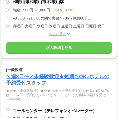
和歌山県和歌山市/和歌山駅
時給1,500円～1,800円
交通費一部支給
●9：00〜21：00の間で実働7〜8h（休憩60分...
月曜日 火曜日 水曜日 木曜日 金曜日 土曜日 日曜日 祝日
もっと見る
求人詳細を見る
[一般派遣]
＼週3日〜／未経験歓迎★短期もOK♪ホテルの
予約受付スタッフ
★☆★《未経験歓迎》★☆★ ホテルの予約受付のお仕事♪ ■具体的に
は... 「●日に予約したいのですが…」 というお客様の電話を受け、
日時を聞い...
コールセンター（テレフォンオペレーター）