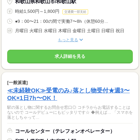
和歌山県和歌山市/和歌山駅
時給1,500円～1,800円
交通費一部支給
●9：00〜21：00の間で実働7〜8h（休憩60分...
月曜日 火曜日 水曜日 木曜日 金曜日 土曜日 日曜日 祝日
もっと見る
求人詳細を見る
[一般派遣]
≪未経験OK≫受電のみ♪落とし物受付★週3〜
OK×1日7h〜OK！
駅の落とし物に関するお問合せ窓口◎ コチラからお電話することは
ないので コールデビューにもピッタリです☆ ◆例えば… 「スマホを
落としちゃって...
コールセンター（テレフォンオペレーター）