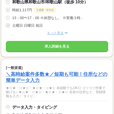
和歌山県和歌山市/和歌山駅（徒歩 10分）
時給1,117円
交通費一部支給
13：00〜17：00 ※休憩なし。 ※実働３時...
土曜日 日曜日 祝日
もっと見る
求人詳細を見る
[一般派遣]
＼高時給案件多数★／短期も可能！住所などの
簡単データ入力
★☆★・☆★☆・★☆★・☆★☆ 未経験でもOK◎ コツコツ作業で
稼げる♪ ★☆★・☆★☆・★☆★・☆★☆ 名前や住所など、登録情
報を入力！ タイピ...
データ入力・タイピング