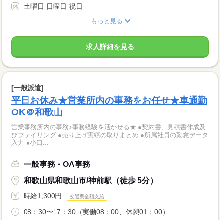
土曜日 日曜日 祝日
もっと見る
求人詳細を見る
[一般派遣]
平日お休み★営業所内の事務をお任せ★車通勤
OK＠和歌山
営業事務所内の事務♪事務経験を活かせる★ ●契約書、見積書作成及
びファイリング ●売り上げ実績の取りまとめ ●所属社員の勤怠データ
入力 ●小口...
一般事務・OA事務
和歌山県和歌山市/神前駅（徒歩 5分）
時給1,300円
交通費全額支給
08：30〜17：30（実働08：00、休憩01：00）...