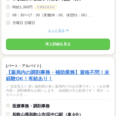
時給1,300円
交通費全額支給
08：30〜17：30（実働08：00、休憩01：00）...
月曜日 日曜日
もっと見る
求人詳細を見る
[パート・アルバイト]
【薬局内の調剤事務・補助業務】資格不問！未
経験OK！有給あり！
／ 安定収入☆ 若い薬剤師が多い薬局内でのお仕事です♪ ＼ ＜お仕事
内容＞ 調剤事務をお願いします。 未経験の方も歓迎です！ 受付・レ
セコン入力 ...
医療事務・調剤事務
和歌山県和歌山市/田中口駅（車 6分）