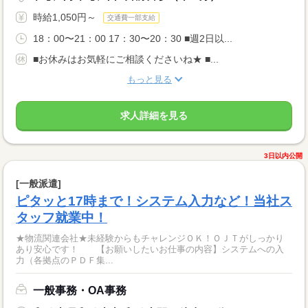
時給1,050円～
交通費一部支給
18：00〜21：00 17：30〜20：30 ■週2日以...
■お休みはお気軽にご相談くださいね★ ■...
もっと見る
求人詳細を見る
3日以内公開
[一般派遣]
ピタッと17時まで！システム入力など！当社ス
タッフ就業中！
★物流関連会社★未経験からもチャレンジＯＫ！ＯＪＴがしっかり
あり安心です！ 【お願いしたいお仕事の内容】システムへの入
力（各拠点のＰＤＦ集...
一般事務・OA事務