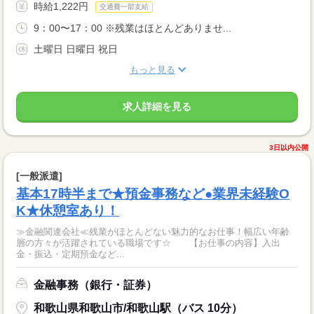
時給1,222円
交通費一部支給
9：00〜17：00 ※残業はほとんどありませ...
土曜日 日曜日 祝日
もっと見る
求人詳細を見る
3日以内公開
[一般派遣]
基本17時半まで★預金事務など●業界未経験O
K★休憩室あり！
≫金融関連会社≪残業がほとんどない魅力的なお仕事！幅広い年齢
層の方々が活躍されている職場です☆ 【お仕事の内容】入出
金・振込・定期預金など...
金融事務（銀行・証券）
和歌山県和歌山市/和歌山駅（バス 10分）