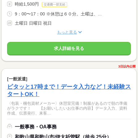
時給1,500円
交通費一部支給
9：00〜17：00 ※休憩は６０分。土曜は、...
土曜日 日曜日 祝日
もっと見る
求人詳細を見る
3日以内公開
[一般派遣]
ピタッと17時まで！データ入力など！未経験ス
タートOK！
〈包装・梱包資材メーカー〉休憩室完備！制服があるので朝の準備
がラクです！ 【お願いしたいお仕事の内容】データ入力、資料
作成、伝票発行、来客...
一般事務・OA事務
和歌山県和歌山市/伊太祈曽駅（徒歩 25分）