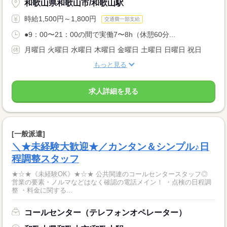
和歌山県和歌山市/和歌山駅
時給1,500円～1,800円
交通費一部支給
●9：00〜21：00の間で実働7〜8h（休憩60分...
月曜日 火曜日 水曜日 木曜日 金曜日 土曜日 日曜日 祝日
もっと見る
求人詳細を見る
[一般派遣]
＼★未経験大歓迎★／カンタン＆シンプル♪日
程調整スタッフ
★☆★《未経験OK》★☆★ 公共関連のコールセンタースタッフ◎
営業の要素・ノルマなどはなく確認の電話メイン！ ・点検の日程調
整 ・料金に関する...
コールセンター（テレフォンオペレーター）