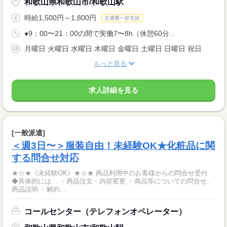
和歌山県和歌山市/和歌山駅
時給1,500円～1,800円
交通費一部支給
●9：00〜21：00の間で実働7〜8h（休憩60分...
月曜日 火曜日 水曜日 木曜日 金曜日 土曜日 日曜日 祝日
もっと見る
求人詳細を見る
[一般派遣]
＜週3日〜＞服装自由！未経験OK★化粧品に関
する問合せ対応
★☆★《未経験OK》★☆★ 商品利用中のお客様からの問合せ受付
◆具体的には… ・商品注文・内容変更 ・商品等についての問合せ、
商品説明 ・解約...
コールセンター（テレフォンオペレーター）