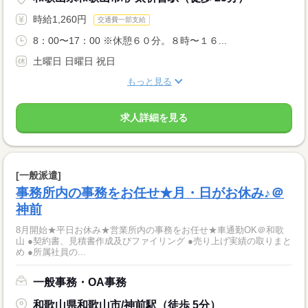
時給1,260円
交通費一部支給
8：00〜17：00 ※休憩６０分。８時〜１６...
土曜日 日曜日 祝日
もっと見る
求人詳細を見る
[一般派遣]
事務所内の事務をお任せ★月・日がお休み♪＠
神前
8月開始★平日お休み★営業所内の事務をお任せ★車通勤OK＠和歌
山 ●契約書、見積書作成及びファイリング ●売り上げ実績の取りまと
め ●所属社員の...
一般事務・OA事務
和歌山県和歌山市/神前駅（徒歩 5分）