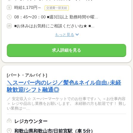
時給1,170円～
交通費一部支給
08：45〜20：00 ■週3日以上 勤務時間や曜...
■お休みはお気軽にご相談くださいね★ ■...
もっと見る
求人詳細を見る
[パート・アルバイト]
＼スーパー内のレジ／髪色&ネイル自由♪未経
験歓迎/シフト融通◎
／ 安定収入☆ スーパーマーケットでのお仕事です♪ ＼ ＜お仕事内容
＞ レジや品出し業務をお願いします。 未経験の方も歓迎です！ 難し
い業務は一...
レジカウンター
和歌山県和歌山市/日前宮駅（車 5分）