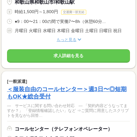
和歌山県和歌山市/和歌山駅
時給1,500円～1,800円
交通費一部支給
●9：00〜21：00の間で実働7〜8h（休憩60分...
月曜日 火曜日 水曜日 木曜日 金曜日 土曜日 日曜日 祝日
もっと見る
求人詳細を見る
[一般派遣]
＜服装自由のコールセンター＞週3日〜◎短期
もOK★総合受付
― サービスに関する問い合わせ対応 ― 「契約内容どうなってま
すか？」 「登録情報確認したい」など ⇒ご質問に用意したスクリプ
トを見ながら回答...
コールセンター（テレフォンオペレーター）