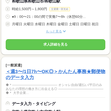
和歌山県和歌山市/和歌山駅
時給1,500円～1,800円
交通費一部支給
●9：00〜21：00の間で実働7〜8h（休憩60分...
月曜日 火曜日 水曜日 木曜日 金曜日 土曜日 日曜日 祝日
もっと見る
求人詳細を見る
[一般派遣]
＜週3〜/1日7h〜OK◎＞かんたん事務★郵便物
のデータ入力
◆＊―――――――――――――― オシャレ自由/週払い/平日のみ
あなたの理想の働き方に出会える◎ ――――――――――――――
◆＊ 大手企業...
データ入力・タイピング