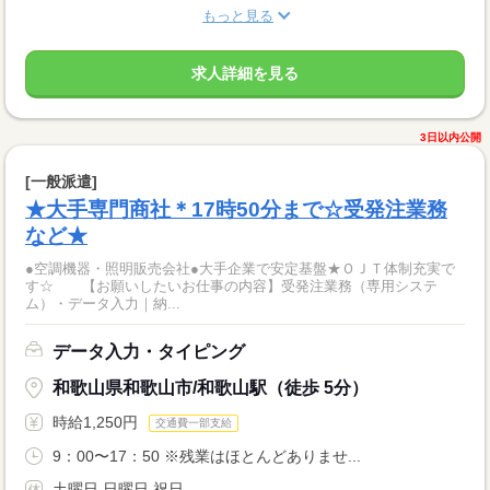
もっと見る
求人詳細を見る
3日以内公開
[一般派遣]
★大手専門商社＊17時50分まで☆受発注業務
など★
●空調機器・照明販売会社●大手企業で安定基盤★ＯＪＴ体制充実で
す☆ 【お願いしたいお仕事の内容】受発注業務（専用システ
ム）・データ入力｜納...
データ入力・タイピング
和歌山県和歌山市/和歌山駅（徒歩 5分）
時給1,250円
交通費一部支給
9：00〜17：50 ※残業はほとんどありませ...
土曜日 日曜日 祝日