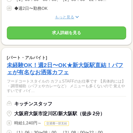
◆週2日〜勤務OK
もっと見る
求人詳細を見る
[パート・アルバイト]
未経験OK！週2日〜OK★新大阪駅直結！パフ
ェが有名なお洒落カフェ
フードコートスタイルの カフェSTAFFのお仕事です 【具体的には】
・調理補助（パフェやカレーなど） メニューも多くないので 覚えや
すいです バイ...
キッチンスタッフ
大阪府大阪市淀川区/新大阪駅（徒歩 2分）
時給1,240円～
交通費一部支給
［1］06：30〜08：00、［2］08：00〜22：00...