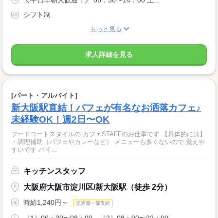
＼平日早朝大歓迎！／ 06：30〜14：00 上...
シフト制
もっと見る
求人詳細を見る
[パート・アルバイト]
新大阪駅直結！パフェが有名なお洒落カフェ♪
未経験OK！週2日〜OK
フードコートスタイルの カフェSTAFFのお仕事です 【具体的には】
・調理補助（パフェやカレーなど） メニューも多くないので 覚えや
すいです バイ...
キッチンスタッフ
大阪府大阪市淀川区/新大阪駅（徒歩 2分）
時給1,240円～
交通費一部支給
［1］06：30〜08：00、［2］08：00〜22：00...