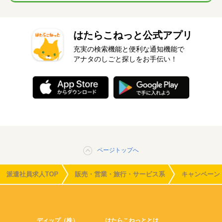
はたらこねっと公式アプリ
充実の検索機能と便利な通知機能で
アナタのしごと探しをお手伝い！
ページトップへ
派遣社員求人TOP
販売・営業・旅行・サービス系
キャンペーン
ディップ（株）
はたらこねっととは