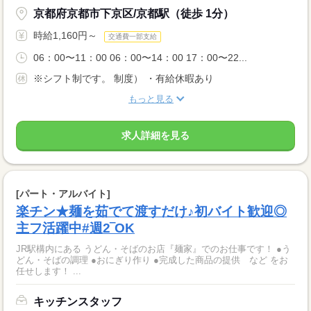
京都府京都市下京区/京都駅（徒歩 1分）
時給1,160円～
交通費一部支給
06：00〜11：00 06：00〜14：00 17：00〜22...
※シフト制です。 制度） ・有給休暇あり
もっと見る
求人詳細を見る
[パート・アルバイト]
楽チン★麺を茹でて渡すだけ♪初バイト歓迎◎
主フ活躍中#週2‾OK
JR駅構内にある うどん・そばのお店『麺家』でのお仕事です！ ●う
どん・そばの調理 ●おにぎり作り ●完成した商品の提供 など をお
任せします！ ...
キッチンスタッフ