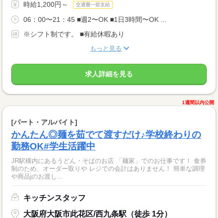
時給1,200円～
交通費一部支給
06：00〜21：45 ■週2〜OK ■1日3時間〜OK ...
※シフト制です。 ■有給休暇あり
もっと見る
求人詳細を見る
1週間以内公開
[パート・アルバイト]
かんたん◎麺を茹でて渡すだけ♪学校終わりの
勤務OK#学生活躍中
JR駅構内にあるうどん・そばのお店 「麺家」でのお仕事です！ 食券
制のため、オーダー取りや レジでの会計はありません！ 簡単な調理
や商品jのお渡し...
キッチンスタッフ
大阪府大阪市此花区/西九条駅（徒歩 1分）