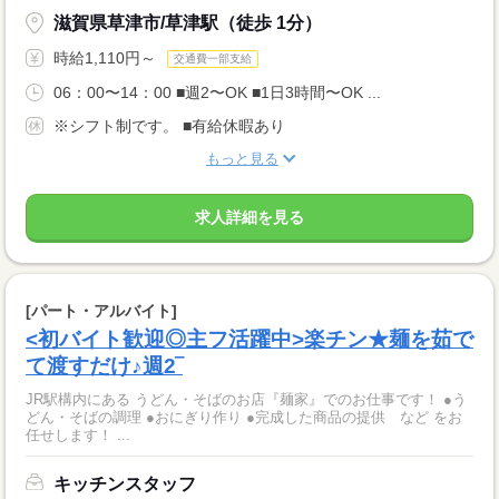
滋賀県草津市/草津駅（徒歩 1分）
時給1,110円～
交通費一部支給
06：00〜14：00 ■週2〜OK ■1日3時間〜OK ...
※シフト制です。 ■有給休暇あり
もっと見る
求人詳細を見る
[パート・アルバイト]
<初バイト歓迎◎主フ活躍中>楽チン★麺を茹で
て渡すだけ♪週2‾
JR駅構内にある うどん・そばのお店『麺家』でのお仕事です！ ●う
どん・そばの調理 ●おにぎり作り ●完成した商品の提供 など をお
任せします！ ...
キッチンスタッフ