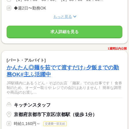
◆週2日〜勤務OK
もっと見る
求人詳細を見る
1週間以内公開
[パート・アルバイト]
かんたん◎麺を茹でて渡すだけ♪夕飯までの勤
務OK#主ふ活躍中
JR駅構内にあるうどん・そばのお店 「麺家」でのお仕事です！ 食券
制のため、オーダー取りや レジでの会計はありません！ 簡単な調理
や商品jのお渡し...
キッチンスタッフ
京都府京都市下京区/京都駅（徒歩 1分）
時給1,160円～
交通費一部支給