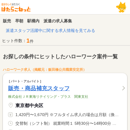
販売 早朝 駅構内 派遣の求人募集
派遣スタッフ活躍中に関する求人情報を見てみる
1
ヒット件数：
件
お探しの条件にヒットしたハローワーク案件一覧
ハローワーク求人（掲載元：飯田橋公共職業安定所）
パート・アルバイト
販売・商品補充スタッフ
株式会社ＪＲ東海リテイリング・プラス 関東支社
東京都中央区
1,420円〜1,670円 ※フルタイム求人の場合は月額（換算額）、パート求人の場合は時間額を表示しています。
交替制（シフト制） 就業時間１ 5時30分〜14時00分 就業時間２ 9時00分〜18時00分 又は 14時00分〜23時00分の時間の間の8時間程度 就業時間に関する特記事項 ５：３０〜９：１５ <BR> ９：００〜１４：１５ <BR> １８：００〜２３：００の <BR> 短い勤務も選べます。