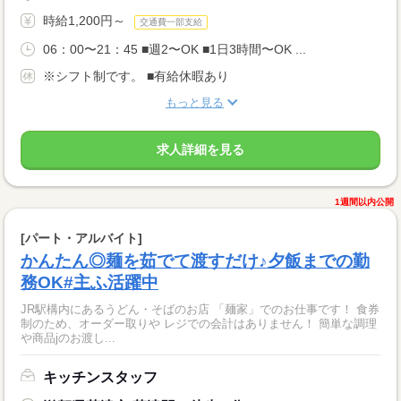
時給1,200円～
交通費一部支給
06：00〜21：45 ■週2〜OK ■1日3時間〜OK ...
※シフト制です。 ■有給休暇あり
もっと見る
求人詳細を見る
1週間以内公開
[パート・アルバイト]
かんたん◎麺を茹でて渡すだけ♪夕飯までの勤
務OK#主ふ活躍中
JR駅構内にあるうどん・そばのお店 「麺家」でのお仕事です！ 食券
制のため、オーダー取りや レジでの会計はありません！ 簡単な調理
や商品jのお渡し...
キッチンスタッフ