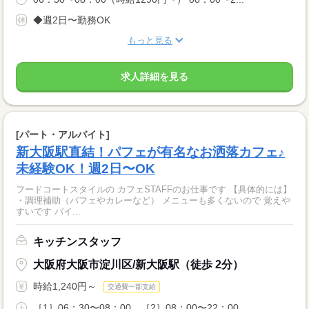
◆週2日〜勤務OK
もっと見る
求人詳細を見る
[パート・アルバイト]
新大阪駅直結！パフェが有名なお洒落カフェ♪
未経験OK！週2日〜OK
フードコートスタイルの カフェSTAFFのお仕事です 【具体的には】
・調理補助（パフェやカレーなど） メニューも多くないので 覚えや
すいです バイ...
キッチンスタッフ
大阪府大阪市淀川区/新大阪駅（徒歩 2分）
時給1,240円～
交通費一部支給
［1］06：30〜08：00、［2］08：00〜22：00...