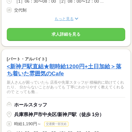
［1］06：30〜08：00 ［2］08：00〜12：00 ...
交代制
もっと見る
求人詳細を見る
[パート・アルバイト]
<新神戸駅直結★朝時給1200円+土日加給＞落
ち着いた雰囲気のCafe
新人さんが困っていたら 店長や先輩スタッフが 積極的に助けてくれ
たり、 分からないことがあっても 丁寧にわかりやすく教えてくれる
ので とっても働...
ホールスタッフ
兵庫県神戸市中央区/新神戸駅（徒歩 1分）
時給1,190円～
交通費一部支給