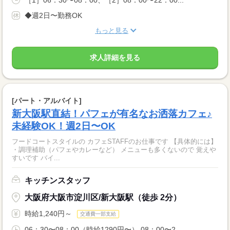
◆週2日〜勤務OK
もっと見る
求人詳細を見る
[パート・アルバイト]
新大阪駅直結！パフェが有名なお洒落カフェ♪
未経験OK！週2日〜OK
フードコートスタイルの カフェSTAFFのお仕事です 【具体的には】
・調理補助（パフェやカレーなど） メニューも多くないので 覚えや
すいです バイ...
キッチンスタッフ
大阪府大阪市淀川区/新大阪駅（徒歩 2分）
時給1,240円～
交通費一部支給
06：30〜08：00（時給1290円〜） 08：00〜2...