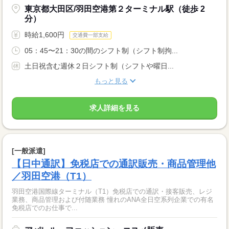
東京都大田区/羽田空港第２ターミナル駅（徒歩 2
分）
時給1,600円
交通費一部支給
05：45〜21：30の間のシフト制（シフト制拘...
土日祝含む週休２日シフト制（シフトや曜日...
もっと見る
求人詳細を見る
[一般派遣]
【日中通訳】免税店での通訳販売・商品管理他
／羽田空港（T1）
羽田空港国際線ターミナル（T1）免税店での通訳・接客販売、レジ
業務、商品管理および付随業務 憧れのANA全日空系列企業での有名
免税店でのお仕事で...