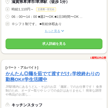
滋賀県草津市/草津駅（徒歩 1分）
時給1,110円～
交通費一部支給
06：00〜14：00 ■週2〜OK ■1日3時間〜OK ...
※シフト制です。 ■有給休暇あり
もっと見る
求人詳細を見る
1週間以内公開
[パート・アルバイト]
かんたん◎麺を茹でて渡すだけ♪学校終わりの
勤務OK#学生活躍中
JR駅構内にあるうどん・そばのお店 「麺家」でのお仕事です！ 食券
制のため、オーダー取りや レジでの会計はありません！ 簡単な調理
や商品jのお渡し...
キッチンスタッフ