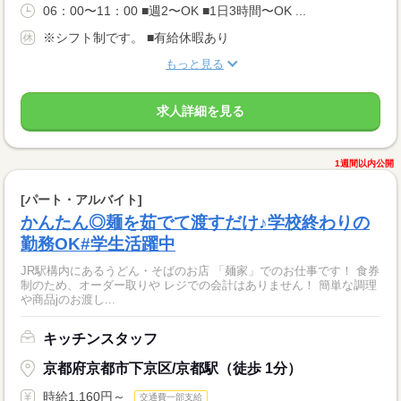
06：00〜11：00 ■週2〜OK ■1日3時間〜OK ...
※シフト制です。 ■有給休暇あり
もっと見る
求人詳細を見る
1週間以内公開
[パート・アルバイト]
かんたん◎麺を茹でて渡すだけ♪学校終わりの
勤務OK#学生活躍中
JR駅構内にあるうどん・そばのお店 「麺家」でのお仕事です！ 食券
制のため、オーダー取りや レジでの会計はありません！ 簡単な調理
や商品jのお渡し...
キッチンスタッフ
京都府京都市下京区/京都駅（徒歩 1分）
時給1,160円～
交通費一部支給