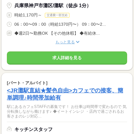
兵庫県神戸市灘区/灘駅（徒歩 1分）
時給1,170円～
交通費一部支給
06：00〜09：00（時給1370円〜） 09：00〜2...
◆週2日〜勤務OK 【その他休暇】 ◆有給休...
もっと見る
求人詳細を見る
[パート・アルバイト]
<JR灘駅直結★髪色自由>カフェでの接客、簡
単調理♪時間帯加給有
駅にあるカフェSTAFFの募集です！ お仕事は時間帯で変わるので 気
分転換しながら働けます♪ ◆イートインレジ ・店内で過ごされるお
客さまのレジ対応...
キッチンスタッフ