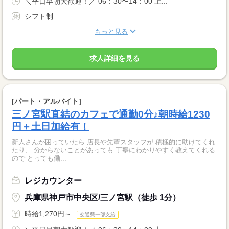
＼平日早朝大歓迎！／ 06：30〜14：00 上...
シフト制
もっと見る
求人詳細を見る
[パート・アルバイト]
三ノ宮駅直結のカフェで通勤0分♪朝時給1230
円＋土日加給有！
新人さんが困っていたら 店長や先輩スタッフが 積極的に助けてくれ
たり、 分からないことがあっても 丁寧にわかりやすく教えてくれる
ので とっても働...
レジカウンター
兵庫県神戸市中央区/三ノ宮駅（徒歩 1分）
時給1,270円～
交通費一部支給