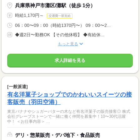
兵庫県神戸市灘区/灘駅（徒歩 1分）
時給1,170円～
交通費一部支給
06：00〜09：00（時給1370円〜） 09：00〜2...
◆週2日〜勤務OK 【その他休暇】 ◆有給休...
もっと見る
求人詳細を見る
[一般派遣]
有名洋菓子ショップでのかわいいスイーツの接
客販売（羽田空港）
東京バナナやシュガーバターの木など有名洋菓子の販売接客◎ 株式
会社グレープストーンで一緒に働く仲間を募集中！10〜30代活躍
中！ ＜お仕事内容＞ ...
デリ・惣菜販売・デパ地下・食品販売