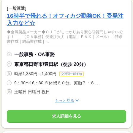
[一般派遣]
16時半で帰れる！オフィカジ勤務OK！受発注
入力など☆
◆金属製品メーカー◆ＯＪＴがしっかりあり安心◎質問しやすいで
す！ 【ＯＡ事務】受発注入力（電話｜ＦＡＸ｜メール）、請求
書作成｜納品書作成｜...
一般事務・OA事務
東京都日野市/豊田駅（徒歩 20分）
時給1,350円～1,400円
交通費一部支給
9：30〜16：30 ※休憩６０分。実働７・８...
土曜日 日曜日 祝日
もっと見る
求人詳細を見る