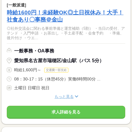
[一般派遣]
時給1600円！未経験OK◎土日祝休み！大手！
社食あり〇事務＠金山
◎社外交流会に関わる事前準備と運営補助（5割） ・当日の受付、ア
テンド ・入門申請 ・お茶出し ・手土産手配 ・会食予約 ・準備、
後片付け ・ウエ...
一般事務・OA事務
愛知県名古屋市瑞穂区/金山駅（バス 5分）
時給1,600円～
交通費一部支給
08：30-17：15（休憩45分）実働8時間00分 ...
土曜日 日曜日 祝日
もっと見る
求人詳細を見る