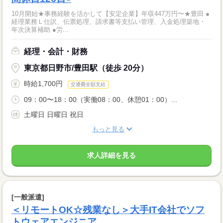
10月開始★事務経験を活かして【安定企業】年収447万円〜★豊田 ●
経理業務Ｌ仕訳、伝票処理、請求書等支払い管理、入金処理築地・
年次決算補助 ●労...
経理・会計・財務
東京都日野市/豊田駅（徒歩 20分）
時給1,700円
交通費全額支給
09：00〜18：00（実働08：00、休憩01：00）...
土曜日 日曜日 祝日
もっと見る
求人詳細を見る
[一般派遣]
＜リモートOK☆残業なし＞大手IT会社でソフ
トウェアエンジニア