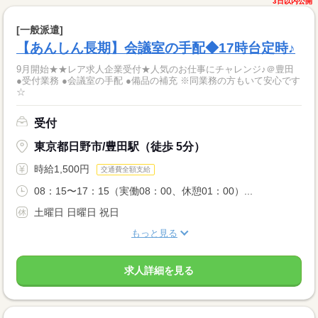
3日以内公開
[一般派遣]
【あんしん長期】会議室の手配◆17時台定時♪
9月開始★★レア求人企業受付★人気のお仕事にチャレンジ♪＠豊田
●受付業務 ●会議室の手配 ●備品の補充 ※同業務の方もいて安心です
☆
受付
東京都日野市/豊田駅（徒歩 5分）
時給1,500円
交通費全額支給
08：15〜17：15（実働08：00、休憩01：00）...
土曜日 日曜日 祝日
もっと見る
求人詳細を見る