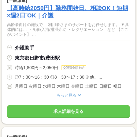
[一般派遣]
【高時給2050円】勤務開始日、相談OK！短期
×週2日‾OK｜介護
高齢者向けの施設で、 利用者さまのサポートをお任せします。 ▼具
体的には… ・食事/入浴/排泄介助 ・レクリエーション など 【ここ
がポイント】 ...
介護助手
東京都日野市/豊田駅
時給1,800円～2,050円
交通費全額支給
◎7：30〜16：30 ◎8：30〜17：30 ※他、...
月曜日 火曜日 水曜日 木曜日 金曜日 土曜日 日曜日 祝日
もっと見る
求人詳細を見る