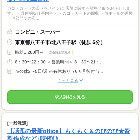
カゴ・カートの回収をメインに 店舗に関する雑務全般をお任せしま
す。 ＜具体的な仕事内容＞ ・カゴ・カートの回収 ・段ボールの運搬
・他部門での応...
コンビニ・スーパー
東京都八王子市/北八王子駅（徒歩 6分）
時給1,280円～
交通費全額支給
8：30〜22：00 ＜営業時間＞ 8：30〜21：...
※公休2〜5日/週 ※有休あり（6ヵ月後付与...
もっと見る
求人詳細を見る
[一般派遣]
【話題の最新office】もくもく＆のびのび★資
料作成など♪時短◎