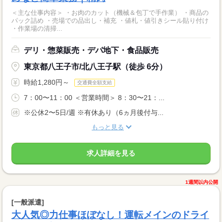
＜主な仕事内容＞ ・お肉のカット（機械＆包丁で手作業） ・商品の
パック詰め ・売場での品出し・補充 ・値札・値引きシール貼り付け
・作業場の清掃...
デリ・惣菜販売・デパ地下・食品販売
東京都八王子市/北八王子駅（徒歩 6分）
時給1,280円～
交通費全額支給
7：00〜11：00 ＜営業時間＞ 8：30〜21：...
※公休2〜5日/週 ※有休あり（6ヵ月後付与...
もっと見る
求人詳細を見る
1週間以内公開
[一般派遣]
大人気◎力仕事ほぼなし！運転メインのドライ