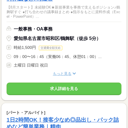
【8月スタート】未経験OK★新規事業を事務で支えるポジション♪鶴
舞駅すぐ ●打ち合わせの議事録まとめ ●指示をもとに資料作成（Exc
el・PowerPoint）...
一般事務・OA事務
愛知県名古屋市昭和区/鶴舞駅（徒歩 5分）
時給1,500円
交通費全額支給
09：00〜16：45（実働06：45、休憩01：00）...
土曜日 日曜日 祝日
もっと見る
求人詳細を見る
[パート・アルバイト]
1日2時間OK！接客少なめ◎品出し・パック詰
めなど簡単業務｜精肉