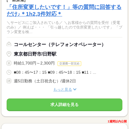
「住所変更したいです！」等の質問に回答する
だけ♪＊1h2,3件対応＊
＼サービスにご加入されている／ ＼お客様からの質問を受付（受電
のみ）／ 例えば・・・ 「引っ越したので住所変更したいです」 「プ
ラン変更を検...
コールセンター（テレフォンオペレーター）
東京都日野市/日野駅
時給1,700円～2,300円
交通費一部支給
■08：45〜17：15 ■09：45〜18：15 ■11：...
週5日勤務（土日祝含む）/週休2日
もっと見る
求人詳細を見る
1週間以内公開