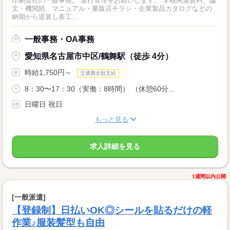
印刷会社の一般事務。 進行管理をお願いします。 学校関連資料、論
文・機関紙、マニュアル・量販店チラシ・企業製品カタログなどの
納期から逆算し各工...
一般事務・OA事務
愛知県名古屋市中区/鶴舞駅（徒歩 4分）
時給1,750円～
交通費全額支給
8：30〜17：30（実働：8時間） （休憩60分...
日曜日 祝日
もっと見る
求人詳細を見る
1週間以内公開
[一般派遣]
【登録制】日払いOK◎シールを貼るだけの軽
作業♪服装髪型も自由