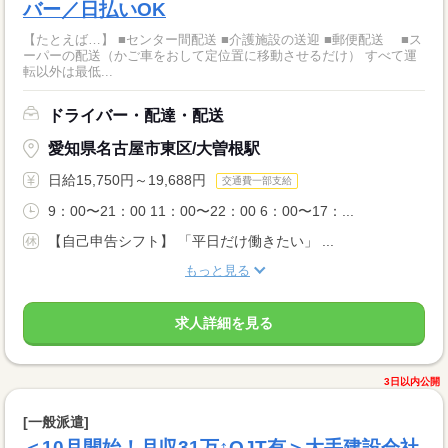
バー／日払いOK
【たとえば…】 ■センター間配送 ■介護施設の送迎 ■郵便配送 ■ス
ーパーの配送（かご車をおして定位置に移動させるだけ） すべて運
転以外は最低...
ドライバー・配達・配送
愛知県名古屋市東区/大曽根駅
日給15,750円～19,688円
交通費一部支給
9：00〜21：00 11：00〜22：00 6：00〜17：...
【自己申告シフト】 「平日だけ働きたい」 ...
もっと見る
求人詳細を見る
3日以内公開
[一般派遣]
＜10月開始！月収31万↑OJT有＞大手建設会社