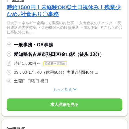
[一般派遣]
時給1500円！未経験OK◎土日祝休み！残業少
なめ♪社食あり〇事務
◎大手エネルギー企業にて事務のお仕事 ・入出金表のチェック ・受
付連絡の内容確認 ・金融機関への帳票発送 ・電話対応 ▼こちらのお
仕事以外にも....
一般事務・OA事務
愛知県名古屋市熱田区/金山駅（徒歩 13分）
時給1,500円～
交通費一部支給
09：00-17：40（休憩60分）実働7時間40分 ...
土曜日 日曜日 祝日
もっと見る
求人詳細を見る
[一般派遣]