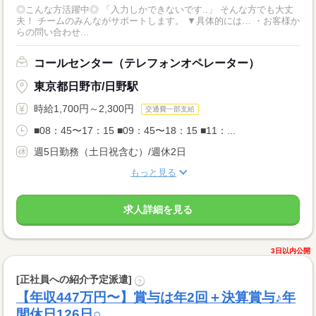
◎こんな方活躍中◎ 「入力しかできないです..」 そんな方でも大丈
夫！ チームのみんながサポートします。 ▼具体的には… ・お客様か
らの問い合わせ...
コールセンター（テレフォンオペレーター）
東京都日野市/日野駅
時給1,700円～2,300円
交通費一部支給
■08：45〜17：15 ■09：45〜18：15 ■11：...
週5日勤務（土日祝含む）/週休2日
もっと見る
求人詳細を見る
3日以内公開
[正社員への紹介予定派遣]
?
【年収447万円〜】賞与は年2回＋決算賞与♪年
間休日126日○