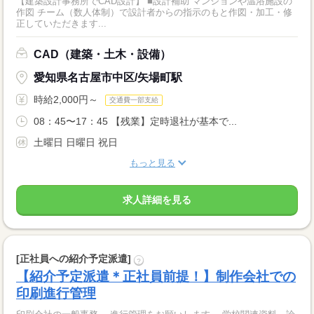
【建築設計事務所でCAD設計】 ■設計補助 マンションや温浴施設の
作図 チーム（数人体制）で設計者からの指示のもと作図・加工・修
正していただきます...
CAD（建築・土木・設備）
愛知県名古屋市中区/矢場町駅
時給2,000円～
交通費一部支給
08：45〜17：45 【残業】定時退社が基本で...
土曜日 日曜日 祝日
もっと見る
求人詳細を見る
[正社員への紹介予定派遣]
?
【紹介予定派遣＊正社員前提！】制作会社での
印刷進行管理