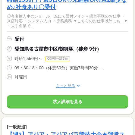
め♪社食あり〇受付
◎有名輸入車のショールームにて受付メイン＋簡単事務のお仕事 ・
来店対応 ・システム入力 ・庶務業務 ▼こちらのお仕事以外にも...▼
・大手企業で...
受付
愛知県名古屋市中区/鶴舞駅（徒歩 9分）
時給1,550円～
交通費一部支給
09：30-18：00（休憩60分）実働7時間30分 ...
月曜日
もっと見る
求人詳細を見る
[一般派遣]
【週2】アジア・アジアパラ競技大会★運営ス