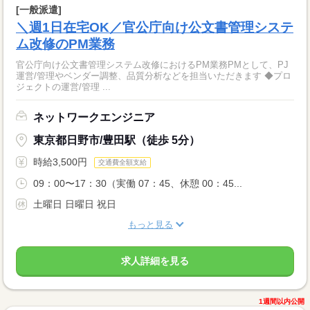
[一般派遣]
＼週1日在宅OK／官公庁向け公文書管理システ
ム改修のPM業務
官公庁向け公文書管理システム改修におけるPM業務PMとして、PJ
運営/管理やベンダー調整、品質分析などを担当いただきます ◆プロ
ジェクトの運営/管理 ...
ネットワークエンジニア
東京都日野市/豊田駅（徒歩 5分）
時給3,500円
交通費全額支給
09：00〜17：30（実働 07：45、休憩 00：45...
土曜日 日曜日 祝日
もっと見る
求人詳細を見る
1週間以内公開