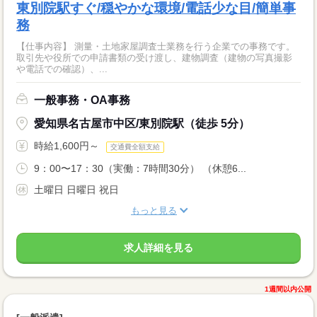
東別院駅すぐ/穏やかな環境/電話少な目/簡単事
務
【仕事内容】 測量・土地家屋調査士業務を行う企業での事務です。
取引先や役所での申請書類の受け渡し、建物調査（建物の写真撮影
や電話での確認）、...
一般事務・OA事務
愛知県名古屋市中区/東別院駅（徒歩 5分）
時給1,600円～
交通費全額支給
9：00〜17：30（実働：7時間30分） （休憩6...
土曜日 日曜日 祝日
もっと見る
求人詳細を見る
1週間以内公開