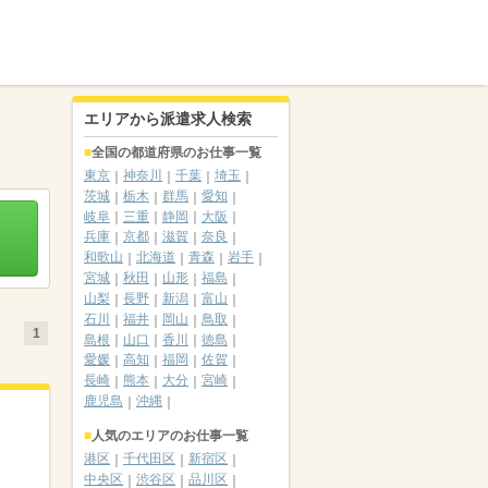
エリアから派遣求人検索
全国の都道府県のお仕事一覧
東京
神奈川
千葉
埼玉
茨城
栃木
群馬
愛知
岐阜
三重
静岡
大阪
兵庫
京都
滋賀
奈良
和歌山
北海道
青森
岩手
宮城
秋田
山形
福島
山梨
長野
新潟
富山
石川
福井
岡山
鳥取
1
島根
山口
香川
徳島
愛媛
高知
福岡
佐賀
長崎
熊本
大分
宮崎
鹿児島
沖縄
人気のエリアのお仕事一覧
港区
千代田区
新宿区
中央区
渋谷区
品川区