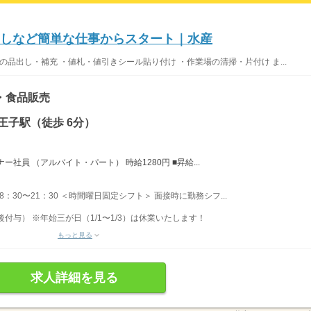
出しなど簡単な仕事からスタート｜水産
の品出し・補充 ・値札・値引きシール貼り付け ・作業場の清掃・片付け ま...
・食品販売
王子駅（徒歩 6分）
社員 （アルバイト・パート） 時給1280円 ■昇給...
 8：30〜21：30 ＜時間曜日固定シフト＞ 面接時に勤務シフ...
後付与） ※年始三が日（1/1〜1/3）は休業いたします！
もっと見る
求人詳細を見る