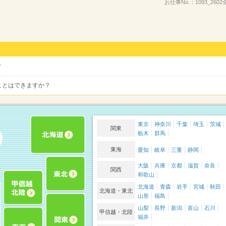
お仕事No.：
1093_260
？
ことはできますか？
東京
神奈川
千葉
埼玉
茨城
関東
栃木
群馬
東海
愛知
岐阜
三重
静岡
大阪
兵庫
京都
滋賀
奈良
関西
和歌山
北海道
青森
岩手
宮城
秋田
北海道・東北
山形
福島
山梨
長野
新潟
富山
石川
甲信越・北陸
福井