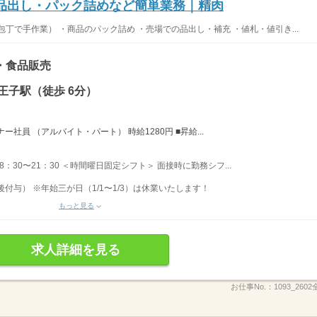
◎品出し・パック詰めなど簡単業務｜精肉
丁で手作業） ・商品のパック詰め ・売場での品出し・補充 ・値札・値引き...
・食品販売
王子駅（徒歩 6分）
社員 （アルバイト・パート） 時給1280円 ■昇給...
 8：30〜21：30 ＜時間曜日固定シフト＞ 面接時に勤務シフ...
後付与） ※年始三が日（1/1〜1/3）は休業いたします！
もっと見る
求人詳細を見る
お仕事No.：
1093_260