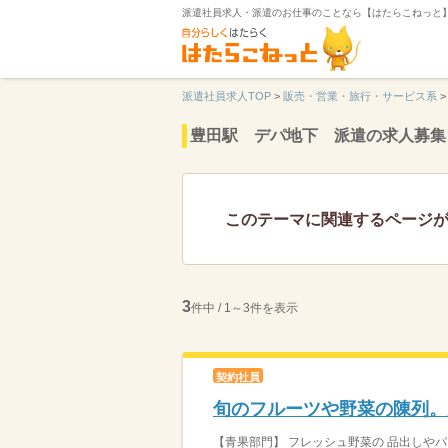
派遣社員求人・派遣のお仕事のことなら【はたらこねっと
派遣社員求人TOP
>
販売・営業・旅行・サービス系
>
豊田駅 デパ地下 派遣の求人募集
このテーマに関連するページ
3
件中 / 1～3件を表示
契約社員
旬のフルーツや野菜の陳列。
【青果部門】 フレッシュ野菜の 品出しやパッ