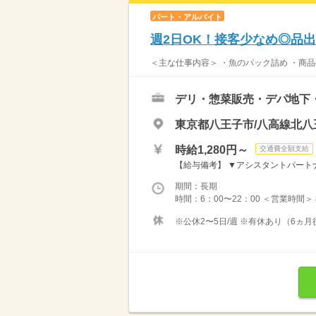
パート・アルバイト
週2日OK！接客少なめ◎品
＜主な仕事内容＞ ・魚のパック詰め ・商品
デリ・惣菜販売・デパ地下
東京都八王子市/八高線北八
時給1,280円～
交通費全額支給
【給与備考】 ▼アシスタントパートナー
期間：長期
時間：6：00〜22：00 ＜営業時間＞
※公休2〜5日/週 ※有休あり（6ヵ月