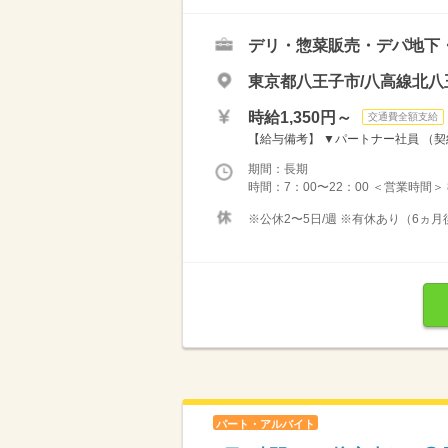
デリ・惣菜販売・デパ地下
東京都八王子市/八高線北八
時給1,350円～
交通費全額支給
【給与備考】 ▼パートナー社員 （契約
期間：長期
時間：7：00〜22：00 ＜営業時間＞
※公休2〜5日/週 ※有休あり（6ヵ月
パート・アルバイト