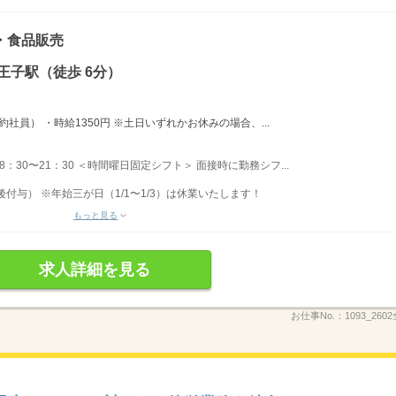
・食品販売
王子駅（徒歩 6分）
社員） ・時給1350円 ※土日いずれかお休みの場合、...
 8：30〜21：30 ＜時間曜日固定シフト＞ 面接時に勤務シフ...
後付与） ※年始三が日（1/1〜1/3）は休業いたします！
もっと見る
求人詳細を見る
お仕事No.：
1093_26