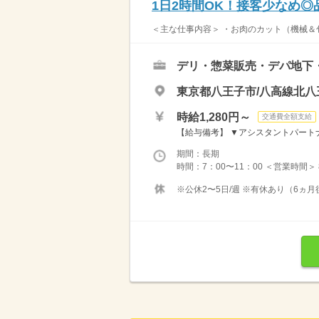
1日2時間OK！接客少なめ
＜主な仕事内容＞ ・お肉のカット（機械＆包
デリ・惣菜販売・デパ地下
東京都八王子市/八高線北八
時給1,280円～
交通費全額支給
【給与備考】 ▼アシスタントパートナー
期間：長期
時間：7：00〜11：00 ＜営業時間＞
※公休2〜5日/週 ※有休あり（6ヵ月