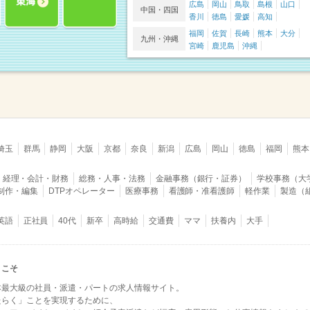
広島
岡山
鳥取
島根
山口
中国・四国
香川
徳島
愛媛
高知
福岡
佐賀
長崎
熊本
大分
九州・沖縄
宮崎
鹿児島
沖縄
埼玉
群馬
静岡
大阪
京都
奈良
新潟
広島
岡山
徳島
福岡
熊本
経理・会計・財務
総務・人事・法務
金融事務（銀行・証券）
学校事務（大
B制作・編集
DTPオペレーター
医療事務
看護師・准看護師
軽作業
製造（
英語
正社員
40代
新卒
高時給
交通費
ママ
扶養内
大手
うこそ
本最大級の社員・派遣・パートの求人情報サイト。
たらく」ことを実現するために、