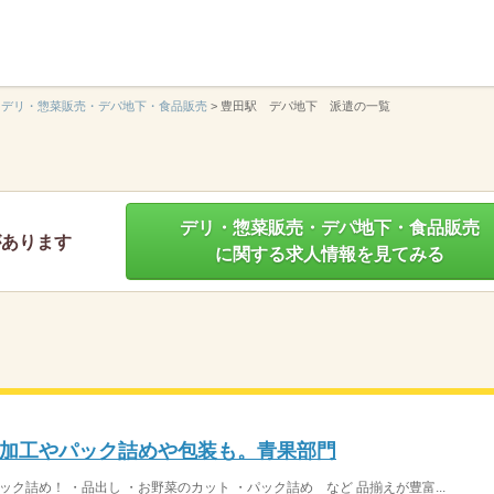
】
デリ・惣菜販売・デパ地下・食品販売
>
豊田駅 デパ地下 派遣の一覧
デリ・惣菜販売・デパ地下・食品販売
があります
に関する求人情報を見てみる
加工やパック詰めや包装も。青果部門
ク詰め！ ・品出し ・お野菜のカット ・パック詰め など 品揃えが豊富...