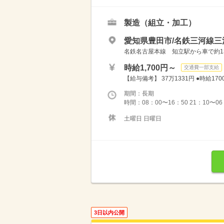
製造（組立・加工）
愛知県豊田市/名鉄三河線三
名鉄名古屋本線 知立駅から車で約13分 ★知
時給1,700円～
交通費一部支給
【給与備考】 37万1331円 ●時給1700
期間：長期
時間：08：00〜16：50 21：10〜0
土曜日 日曜日
3日以内公開