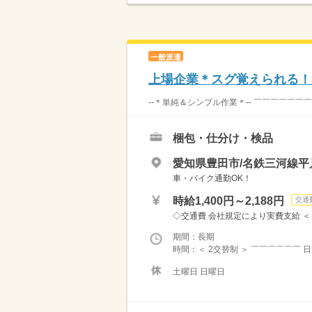
一般派遣
上場企業＊スグ覚えられる！
--＊単純＆シンプル作業＊-- ￣￣￣￣￣￣
梱包・仕分け・検品
愛知県豊田市/名鉄三河線平
車・バイク通勤OK！
時給1,400円～2,188円
交通
◇交通費 会社規定により実費支給 ＜ 月収
期間：長期
時間：＜ 2交替制 ＞ ￣￣￣￣￣￣ 日勤 ≫ 
土曜日 日曜日