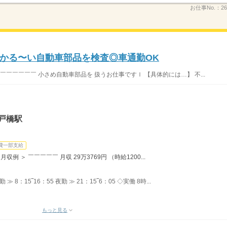
お仕事No.：
26
かる〜い自動車部品を検査◎車通勤OK
￣￣￣￣￣￣￣ 小さめ自動車部品を 扱うお仕事ですｌ 【具体的には…】 不...
戸橋駅
費一部支給
例 ＞ ￣￣￣￣￣ 月収 29万3769円 （時給1200...
8：15‾16：55 夜勤 ≫ 21：15‾6：05 ◇実働 8時...
もっと見る