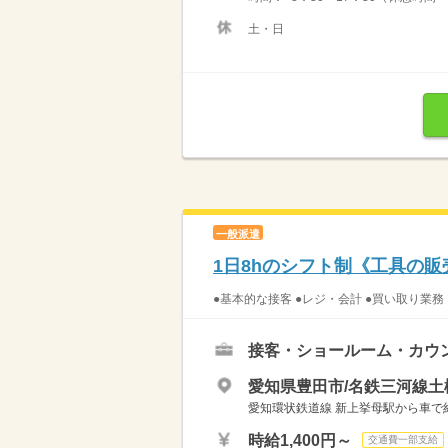
土・日
一般派遣
1日8hのシフト制《工具の
●基本的な接客 ●レジ・会計 ●買い取り業務
接客・ショールーム・カウ
愛知県豊田市/名鉄三河線土
愛知環状鉄道線 新上挙母駅から車で約12分 ････
時給1,400円～
交通費一部支給