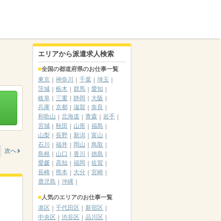
エリアから派遣求人検索
全国の都道府県のお仕事一覧
東京
神奈川
千葉
埼玉
茨城
栃木
群馬
愛知
岐阜
三重
静岡
大阪
兵庫
京都
滋賀
奈良
和歌山
北海道
青森
岩手
宮城
秋田
山形
福島
山梨
長野
新潟
富山
石川
福井
岡山
鳥取
次へ
島根
山口
香川
徳島
愛媛
高知
福岡
佐賀
長崎
熊本
大分
宮崎
鹿児島
沖縄
人気のエリアのお仕事一覧
港区
千代田区
新宿区
中央区
渋谷区
品川区