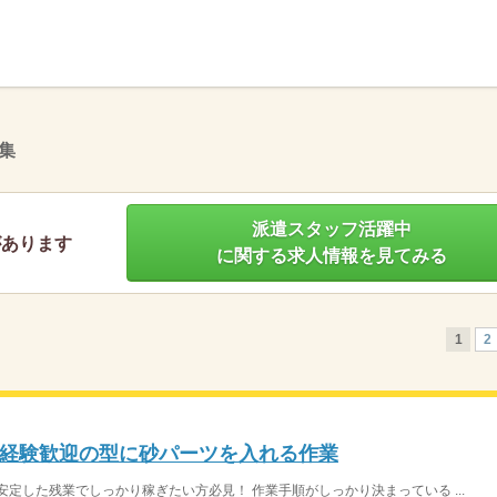
】
集
派遣スタッフ活躍中
があります
に関する求人情報を見てみる
1
2
経験歓迎の型に砂パーツを入れる作業
定した残業でしっかり稼ぎたい方必見！ 作業手順がしっかり決まっている ...