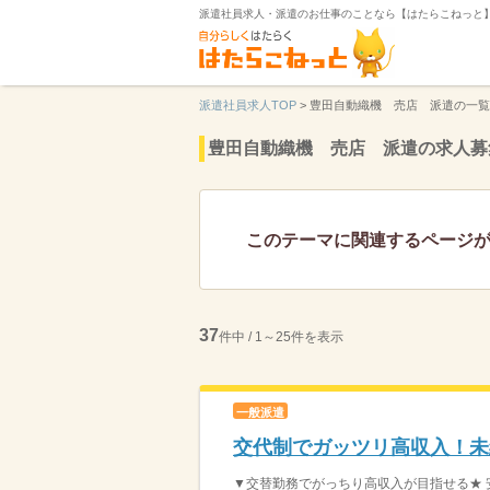
派遣社員求人・派遣のお仕事のことなら【はたらこねっと
派遣社員求人TOP
>
豊田自動織機 売店 派遣の一覧
豊田自動織機 売店 派遣の求人募
このテーマに関連するページ
37
件中 / 1～25件を表示
一般派遣
交代制でガッツリ高収入！未
▼交替勤務でがっちり高収入が目指せる★ 安