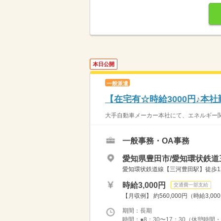
本日公開
一般派遣
【在宅有☆時給3000円♪本
大手自動車メーカー本社にて、エネルギー関
一般事務・OA事務
愛知県豊田市/愛知環状鉄道
愛知環状鉄道線【三河豊田駅】徒歩1
時給3,000円
交通費一部支給
【月収例】 約560,000円（時給3,00
期間：長期
時間：●8：30〜17：30（休憩時間・12：0