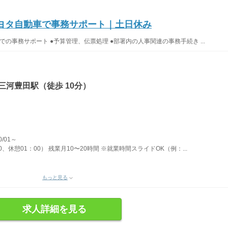
トヨタ自動車で事務サポート｜土日休み
の事務サポート ●予算管理、伝票処理 ●部署内の人事関連の事務手続き ...
三河豊田駅（徒歩 10分）
/01～
0、休憩01：00） 残業月10〜20時間 ※就業時間スライドOK（例：...
もっと見る
求人詳細を見る