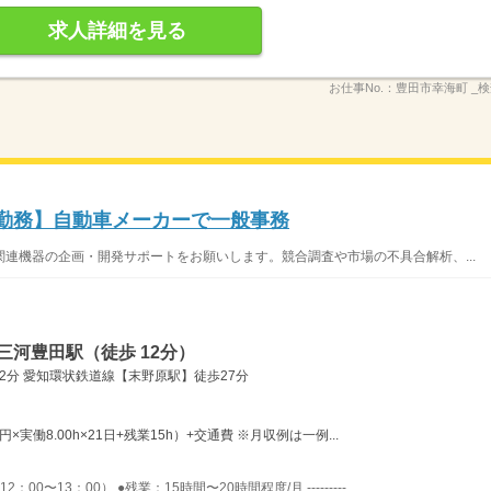
求人詳細を見る
お仕事No.：
豊田市幸海町 _検査
社勤務】自動車メーカーで一般事務
連機器の企画・開発サポートをお願いします。競合調査や市場の不具合解析、...
三河豊田駅（徒歩 12分）
2分 愛知環状鉄道線【末野原駅】徒歩27分
0円×実働8.00h×21日+残業15h）+交通費 ※月収例は一例...
0〜13：00） ●残業：15時間〜20時間程度/月 ---------...