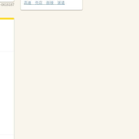
高速 売店 面接 派遣
-0616187