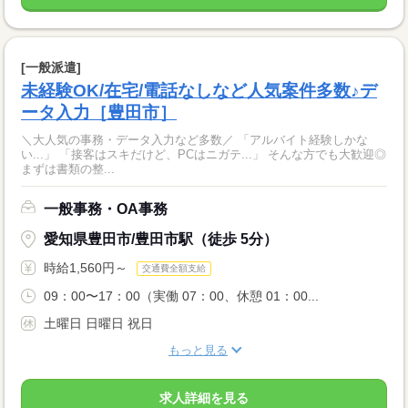
[一般派遣]
未経験OK/在宅/電話なしなど人気案件多数♪デ
ータ入力［豊田市］
＼大人気の事務・データ入力など多数／ 「アルバイト経験しかな
い...」 「接客はスキだけど、PCはニガテ...」 そんな方でも大歓迎◎
まずは書類の整...
一般事務・OA事務
愛知県豊田市/豊田市駅（徒歩 5分）
時給1,560円～
交通費全額支給
09：00〜17：00（実働 07：00、休憩 01：00...
土曜日 日曜日 祝日
もっと見る
求人詳細を見る