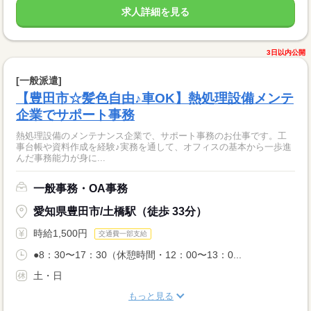
求人詳細を見る
3日以内公開
[一般派遣]
【豊田市☆髪色自由♪車OK】熱処理設備メンテ
企業でサポート事務
熱処理設備のメンテナンス企業で、サポート事務のお仕事です。工
事台帳や資料作成を経験♪実務を通して、オフィスの基本から一歩進
んだ事務能力が身に...
一般事務・OA事務
愛知県豊田市/土橋駅（徒歩 33分）
時給1,500円
交通費一部支給
●8：30〜17：30（休憩時間・12：00〜13：0...
土・日
もっと見る