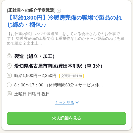
[正社員への紹介予定派遣]
?
【時給1800円】冷暖房完備の職場で製品のね
じ締め・梱包♪♪
【お仕事内容】 ネジの製造加工をしている会社さんでのお仕事で
す！ 冷暖房完備の工場で◎ 1.重量物なしのかる〜い製品のねじを締
めて組立 2.出来上...
製造（組立・加工）
愛知県名古屋市南区/豊田本町駅（車 3分）
時給1,800円～2,250円
交通費一部支給
8：00〜17：00 （休憩時間60分＋サービス休...
土曜日 日曜日 祝日
もっと見る
求人詳細を見る