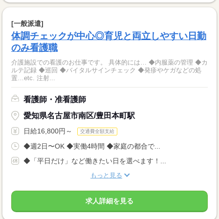
[一般派遣]
体調チェックが中心◎育児と両立しやすい日勤
のみ看護職
介護施設での看護のお仕事です。 具体的には… ◆内服薬の管理 ◆カ
ルテ記録 ◆巡回 ◆バイタルサインチェック ◆発疹やケガなどの処
置…etc. 注射...
看護師・准看護師
愛知県名古屋市南区/豊田本町駅
日給16,800円～
交通費全額支給
◆週2日〜OK ◆実働4時間 ◆家庭の都合で...
◆「平日だけ」など働きたい日を選べます！...
もっと見る
求人詳細を見る