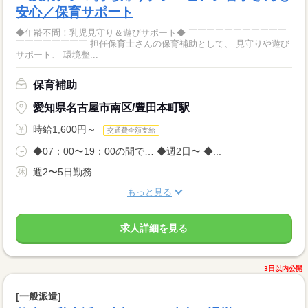
安心／保育サポート
◆年齢不問！乳児見守り＆遊びサポート◆ ￣￣￣￣￣￣￣￣￣￣￣
￣￣￣￣￣￣￣￣ 担任保育士さんの保育補助として、 見守りや遊び
サポート、 環境整...
保育補助
愛知県名古屋市南区/豊田本町駅
時給1,600円～
交通費全額支給
◆07：00〜19：00の間で… ◆週2日〜 ◆...
週2〜5日勤務
もっと見る
求人詳細を見る
3日以内公開
[一般派遣]