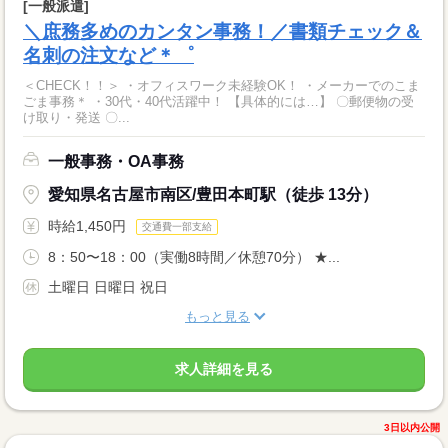
[一般派遣]
＼庶務多めのカンタン事務！／書類チェック＆
名刺の注文など＊゜
＜CHECK！！＞ ・オフィスワーク未経験OK！ ・メーカーでのこま
ごま事務＊ ・30代・40代活躍中！ 【具体的には…】 〇郵便物の受
け取り・発送 〇...
一般事務・OA事務
愛知県名古屋市南区/豊田本町駅（徒歩 13分）
時給1,450円
交通費一部支給
8：50〜18：00（実働8時間／休憩70分） ★...
土曜日 日曜日 祝日
もっと見る
求人詳細を見る
3日以内公開