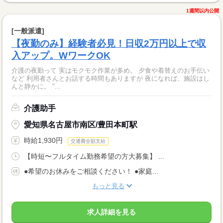
1週間以内公開
[一般派遣]
【夜勤のみ】経験者必見！日収2万円以上で収
入アップ。WワークOK
介護の夜勤って 実はモクモク作業が多め。 夕食や着替えのお手伝い
など 利用者さんとお話する時間もありますが 夜になれば、施設はし
んと静かに。 "...
介護助手
愛知県名古屋市南区/豊田本町駅
時給1,930円
交通費全額支給
【時短〜フルタイム勤務希望の方大募集】 ...
●希望のお休みをご相談ください！ ●家庭...
もっと見る
求人詳細を見る