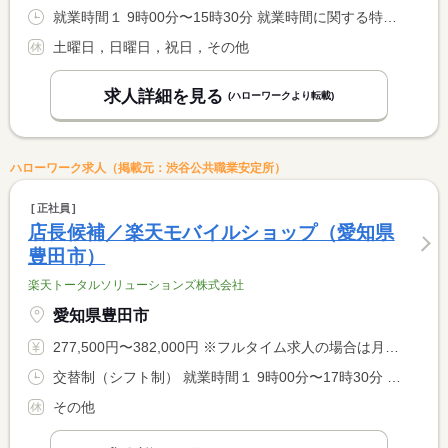
就業時間１ 9時00分〜15時30分 就業時間に関する特記事項 ・上記時間帯の休憩１時間除く実働５時間３０分。月間勤務日数１ <BR> ４日。 <BR> ・個別に若干の変更はご相談に応じます。
土曜日，日曜日，祝日，その他
求人詳細を見る
(ハローワークより転載)
ハローワーク求人（掲載元：渋谷公共職業安定所）
正社員
店長候補／楽天モバイルショップ（愛知県
豊田市）
楽天トータルソリューションズ株式会社
愛知県豊田市
277,500円〜382,000円 ※フルタイム求人の場合は月額（換算額）、パート求人の場合は時間額を表示しています。
交替制（シフト制） 就業時間１ 9時00分〜17時30分 就業時間２ 11時00分〜19時30分 就業時間に関する特記事項 週３７．５時間、１日７．５時間稼働 <BR> （１）（２）シフト制
その他