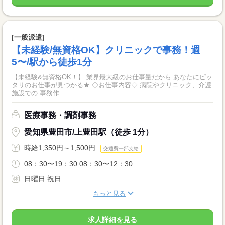
[一般派遣]
【未経験/無資格OK】クリニックで事務！週
5〜/駅から徒歩1分
【未経験&無資格OK！】 業界最大級のお仕事量だから あなたにピッ
タリのお仕事が見つかる★ ◇お仕事内容◇ 病院やクリニック、介護
施設での 事務作...
医療事務・調剤事務
愛知県豊田市/上豊田駅（徒歩 1分）
時給1,350円～1,500円
交通費一部支給
08：30〜19：30 08：30〜12：30
日曜日 祝日
もっと見る
求人詳細を見る