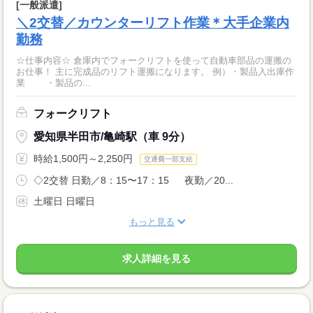
[一般派遣]
＼2交替／カウンターリフト作業＊大手企業内
勤務
☆仕事内容☆ 倉庫内でフォークリフトを使って自動車部品の運搬の
お仕事！ 主に完成品のリフト運搬になります。 例）・製品入出庫作
業 ・製品の...
フォークリフト
愛知県半田市/亀崎駅（車 9分）
時給1,500円～2,250円
交通費一部支給
◇2交替 日勤／8：15〜17：15 夜勤／20...
土曜日 日曜日
もっと見る
求人詳細を見る