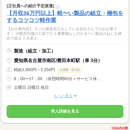
[正社員への紹介予定派遣]
?
【月収36万円以上】軽〜い製品の組立・梱包を
するコツコツ軽作業
【お仕事内容】 ネジの製造加工をしている会社さんでのお仕事で
す！ 冷暖房完備の工場で◎ 1.重量物なしのかる〜い製品のねじを締
めて組立 2.出来上...
製造（組立・加工）
愛知県名古屋市南区/豊田本町駅（車 3分）
時給1,800円～2,250円
交通費一部支給
8：00〜17：00 （休憩時間60分＋サービス休...
土曜日 日曜日 祝日
もっと見る
求人詳細を見る
3日以内公開