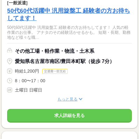
[一般派遣]
50代60代活躍中 汎用旋盤工 経験者の方お待ち
してます！
50代60代活躍中 汎用旋盤工 経験者の方お待ちしてます！ 人気の軽
作業のお仕事。 アナタのその経験活かせるかも。 短期・長期、勤務
地など様々な職...
その他工場・軽作業・物流・土木系
愛知県名古屋市南区/豊田本町駅（徒歩 7分）
時給1,200円
交通費一部支給
8：00〜17：00
土曜日 日曜日
もっと見る
求人詳細を見る