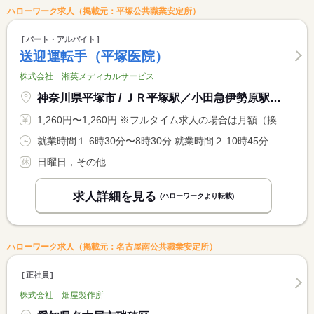
ハローワーク求人（掲載元：平塚公共職業安定所）
パート・アルバイト
送迎運転手（平塚医院）
株式会社 湘英メディカルサービス
神奈川県平塚市 / ＪＲ平塚駅／小田急伊勢原駅からバス 豊田本郷駅バス停下車３分
1,260円〜1,260円 ※フルタイム求人の場合は月額（換算額）、パート求人の場合は時間額を表示しています。
就業時間１ 6時30分〜8時30分 就業時間２ 10時45分〜13時30分 就業時間３ 16時00分〜18時00分 就業時間に関する特記事項 （１）〜（３）の全て。患者様都合等で時間に変動あり。 <BR> ３つの時間帯をお願いします。 <BR> 空いている時間（中抜け時間）は自由時間。 <BR> 家に帰っている方もいます。
日曜日，その他
求人詳細を見る
(ハローワークより転載)
ハローワーク求人（掲載元：名古屋南公共職業安定所）
正社員
株式会社 畑屋製作所