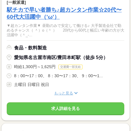
[一般派遣]
駅チカで早い者勝ち♪超カンタン作業☆20代〜
60代大活躍中（'ω'）
▼超カンタン作業▼ 昼勤のみで安定して働ける♪ 大手製造会社で勤
めるチャンス（ ＾）o（＾ ） 20代から60代と幅広い年齢の方が大
活躍中（＾_-...
食品・飲料製造
愛知県名古屋市南区/豊田本町駅（徒歩 5分）
時給1,300円～1,625円
交通費一部支給
8：00〜17：00、 8：30〜17：30、 9：00〜1...
土曜日 日曜日 祝日
もっと見る
求人詳細を見る