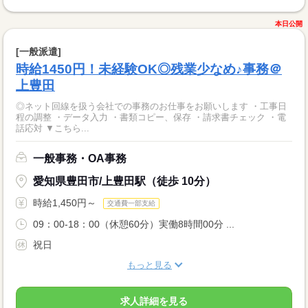
本日公開
[一般派遣]
時給1450円！未経験OK◎残業少なめ♪事務＠
上豊田
◎ネット回線を扱う会社での事務のお仕事をお願いします ・工事日
程の調整 ・データ入力 ・書類コピー、保存 ・請求書チェック ・電
話応対 ▼こちら...
一般事務・OA事務
愛知県豊田市/上豊田駅（徒歩 10分）
時給1,450円～
交通費一部支給
09：00-18：00（休憩60分）実働8時間00分 ...
祝日
もっと見る
求人詳細を見る