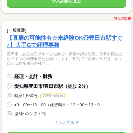
求人詳細を見る
3日以内公開
[一般派遣]
【直雇の可能性有☆未経験OK◎豊田市駅すぐ
♪】大手Gで経理事務
豊田市にある大手グループ企業で、伝票や請求対応、決算対応など
がメインの経理事務をお願いします。長期でご活躍いただき、ゆく
ゆくは直接雇用の可能...
経理・会計・財務
愛知県豊田市/豊田市駅（徒歩 2分）
時給1,550円
交通費一部支給
●9：00〜18：00（休憩時間・12：00〜13：0...
週5日のシフト制
もっと見る