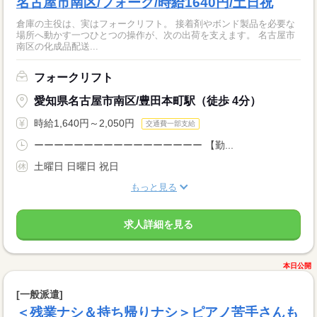
名古屋市南区/フォーク/時給1640円/土日祝
倉庫の主役は、実はフォークリフト。 接着剤やボンド製品を必要な
場所へ動かす一つひとつの操作が、次の出荷を支えます。 名古屋市
南区の化成品配送...
フォークリフト
愛知県名古屋市南区/豊田本町駅（徒歩 4分）
時給1,640円～2,050円
交通費一部支給
ーーーーーーーーーーーーーーーーー 【勤...
土曜日 日曜日 祝日
もっと見る
求人詳細を見る
本日公開
[一般派遣]
＜残業ナシ＆持ち帰りナシ＞ピアノ苦手さんも