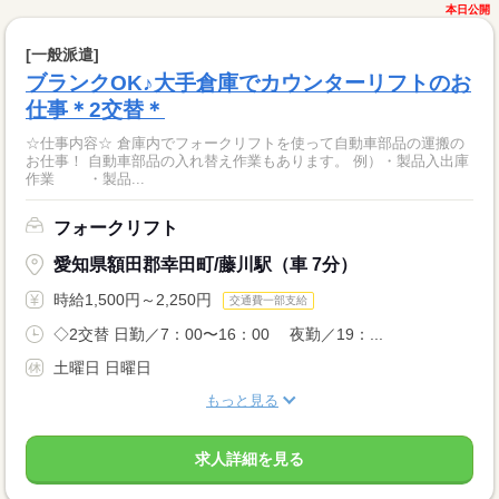
本日公開
[一般派遣]
ブランクOK♪大手倉庫でカウンターリフトのお
仕事＊2交替＊
☆仕事内容☆ 倉庫内でフォークリフトを使って自動車部品の運搬の
お仕事！ 自動車部品の入れ替え作業もあります。 例）・製品入出庫
作業 ・製品...
フォークリフト
愛知県額田郡幸田町/藤川駅（車 7分）
時給1,500円～2,250円
交通費一部支給
◇2交替 日勤／7：00〜16：00 夜勤／19：...
土曜日 日曜日
もっと見る
求人詳細を見る