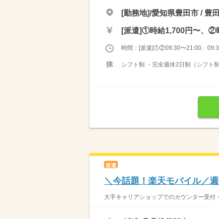
[勤務地]/愛知県豊田市 / 豊
[派遣]
①時給1,700円〜、②
時間：[派遣]①②09:30〜21:00、09:30
シフト制 ・完全週休2日制（シフト制
派遣
＼今話題！楽天モバイル／週
大手キャリアショップでのカウンター受付・販