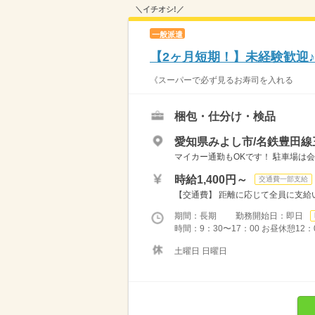
＼イチオシ!／
一般派遣
【2ヶ月短期！】未経験歓迎
《スーパーで必ず見るお寿司を入れる トレ
梱包・仕分け・検品
愛知県みよし市/名鉄豊田線
マイカー通勤もOKです！ 駐車場は
時給1,400円～
交通費一部支給
【交通費】 距離に応じて全員に支給い
期間：長期 勤務開始日：即日
時間：9：30〜17：00 お昼休憩12：
土曜日 日曜日