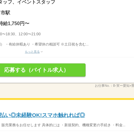
タッフ、イベントスタッフ
田市駅
時給1,750円〜
〜18:30、12:00〜21:00
） ・有給休暇あり ・希望休の相談可 ※土日祝を含む...
もっと見る
応募する（バイトル求人）
お仕事No.：
B-実ー愛知×
払い◎未経験OK!スマホ触れれば◎
売業務をお任せします 具体的には ・新規契約、機種変更の手続き ・料金...