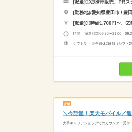
[派遣]
①②携帯販売、PRス
[勤務地]/愛知県豊田市 / 豊
[派遣]
①時給1,700円〜、②
時間：[派遣]①②09:30〜21:00、09:30
シフト制 ・完全週休2日制（シフト制
派遣
＼今話題！楽天モバイル／週
大手キャリアショップでのカウンター受付・販