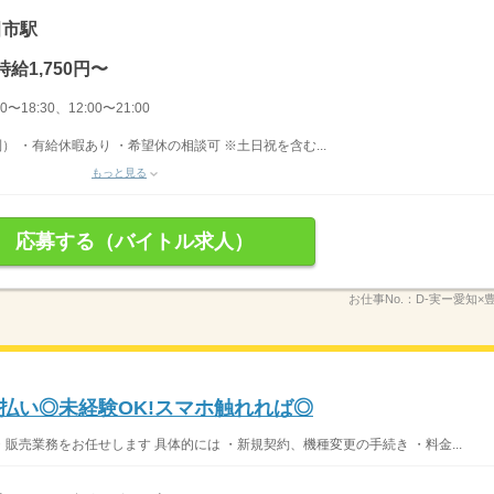
田市駅
時給1,750円〜
〜18:30、12:00〜21:00
） ・有給休暇あり ・希望休の相談可 ※土日祝を含む...
もっと見る
応募する（バイトル求人）
お仕事No.：
D-実ー愛知×
払い◎未経験OK!スマホ触れれば◎
売業務をお任せします 具体的には ・新規契約、機種変更の手続き ・料金...