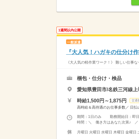
1週間以内公開
一般派遣
『大人気！ハガキの仕分け作業
《大人気の軽作業ワーク！》 難しい仕事な一
梱包・仕分け・検品
愛知県豊田市/名鉄三河線上
時給1,500円～1,875円
交通
高時給＆高待遇のお仕事多数／ 日払い
期間：1日のみ 勤務開始日：即
時間：＼ 働き方はあなた次第♪ ／ 
月曜日 火曜日 水曜日 木曜日 金曜日 