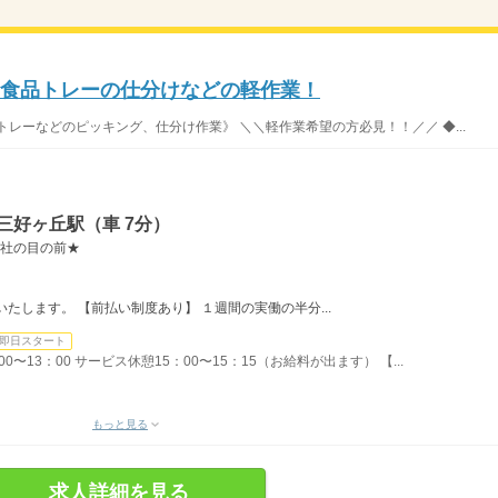
♪食品トレーの仕分けなどの軽作業！
ーなどのピッキング、仕分け作業》 ＼＼軽作業希望の方必見！！／／ ◆...
三好ヶ丘駅（車 7分）
会社の目の前★
たします。 【前払い制度あり】 １週間の実働の半分...
即日スタート
00〜13：00 サービス休憩15：00〜15：15（お給料が出ます） 【...
もっと見る
求人詳細を見る