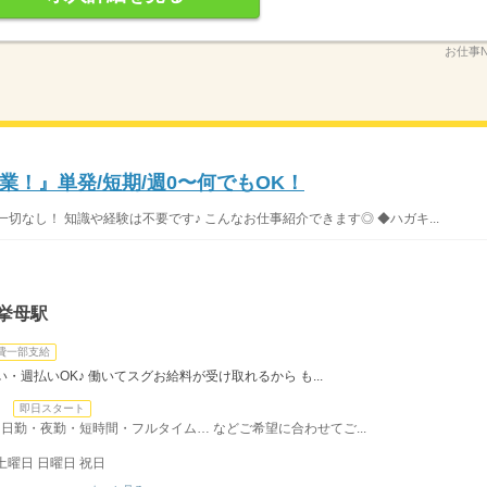
お仕事N
！』単発/短期/週0〜何でもOK！
切なし！ 知識や経験は不要です♪ こんなお仕事紹介できます◎ ◆ハガキ...
挙母駅
費一部支給
・週払いOK♪ 働いてスグお給料が受け取れるから も...
日
即日スタート
日勤・夜勤・短時間・フルタイム… などご希望に合わせてご...
土曜日 日曜日 祝日