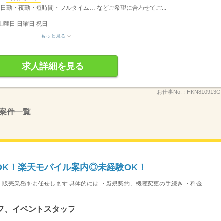
日勤・夜勤・短時間・フルタイム… などご希望に合わせてご...
土曜日 日曜日 祝日
もっと見る
求人詳細を見る
お仕事No.：
HKN810913G
案件一覧
OK！楽天モバイル案内◎未経験OK！
売業務をお任せします 具体的には ・新規契約、機種変更の手続き ・料金...
フ、イベントスタッフ