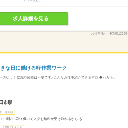
もっと見る
求人詳細を見る
お仕事No.：
HKN811223G
好きな日に働ける軽作業ワーク
切なし！ 知識や経験は不要です♪ こんなお仕事紹介できます◎ ◆ハガキ...
田市駅
費一部支給
・週払いOK♪ 働いてスグお給料が受け取れるから も...
日
即日スタート