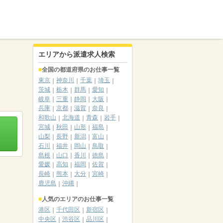
エリアから派遣求人検索
全国の都道府県のお仕事一覧
東京
神奈川
千葉
埼玉
茨城
栃木
群馬
愛知
岐阜
三重
静岡
大阪
兵庫
京都
滋賀
奈良
和歌山
北海道
青森
岩手
宮城
秋田
山形
福島
山梨
長野
新潟
富山
石川
福井
岡山
鳥取
島根
山口
香川
徳島
愛媛
高知
福岡
佐賀
長崎
熊本
大分
宮崎
鹿児島
沖縄
人気のエリアのお仕事一覧
港区
千代田区
新宿区
中央区
渋谷区
品川区