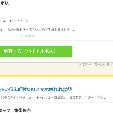
田市駅
8:30、12:00〜21:00
） ・有給休暇あり ・希望休の相談可 ※土日祝を含む...
もっと見る
応募する（バイトル求人）
お仕事No.：
実ー愛知×豊田
払い◎未経験OK!スマホ触れれば◎
売業務をお任せします 具体的には ・新規契約、機種変更の手続き ・料金...
タッフ、携帯販売