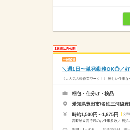
1週間以内公開
一般派遣
＼週1日〜単発勤務OK◎／
《大人気の軽作業ワーク！》 難しい仕事な一
梱包・仕分け・検品
愛知県豊田市/名鉄三河線豊
時給1,500円～1,875円
交通
高時給＆高待遇のお仕事多数／ 日払い
期間：1日のみ 勤務開始日：即