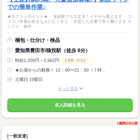
での簡単作業♪
★オススメポイント★ ・未経験でも大丈夫！イチから教えます ・コ
ツコツ作業が好きな人にピッタリ ・安定した仕事で長く働けます ※
シフト・条件 ・...
梱包・仕分け・検品
愛知県豊田市/猿投駅（徒歩 8分）
時給1,250円～1,562円
交通費一部支給
★お昼からの勤務！ 12：00〜21：00（７時...
土曜日 日曜日
もっと見る
求人詳細を見る
1週間以内公開
[一般派遣]