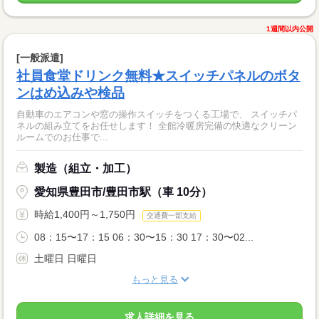
1週間以内公開
[一般派遣]
社員食堂ドリンク無料★スイッチパネルのボタ
ンはめ込みや検品
自動車のエアコンや窓の操作スイッチをつくる工場で、 スイッチパ
ネルの組み立てをお任せします！ 全館冷暖房完備の快適なクリーン
ルームでのお仕事で...
製造（組立・加工）
愛知県豊田市/豊田市駅（車 10分）
時給1,400円～1,750円
交通費一部支給
08：15〜17：15 06：30〜15：30 17：30〜02...
土曜日 日曜日
もっと見る
求人詳細を見る