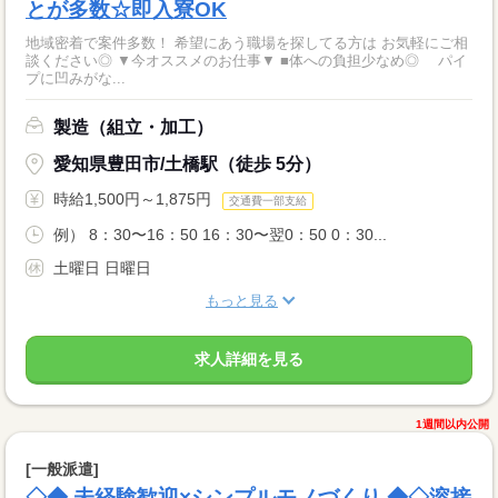
とが多数☆即入寮OK
地域密着で案件多数！ 希望にあう職場を探してる方は お気軽にご相
談ください◎ ▼今オススメのお仕事▼ ■体への負担少なめ◎ パイ
プに凹みがな...
製造（組立・加工）
愛知県豊田市/土橋駅（徒歩 5分）
時給1,500円～1,875円
交通費一部支給
例） 8：30〜16：50 16：30〜翌0：50 0：30...
土曜日 日曜日
もっと見る
求人詳細を見る
1週間以内公開
[一般派遣]
◇◆ 未経験歓迎×シンプルモノづくり ◆◇溶接