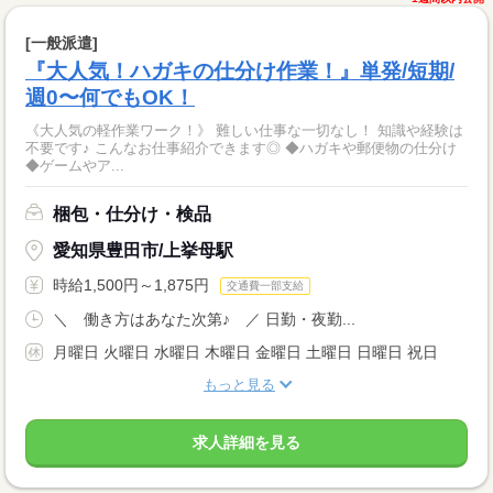
[一般派遣]
『大人気！ハガキの仕分け作業！』単発/短期/
週0〜何でもOK！
《大人気の軽作業ワーク！》 難しい仕事な一切なし！ 知識や経験は
不要です♪ こんなお仕事紹介できます◎ ◆ハガキや郵便物の仕分け
◆ゲームやア...
梱包・仕分け・検品
愛知県豊田市/上挙母駅
時給1,500円～1,875円
交通費一部支給
＼ 働き方はあなた次第♪ ／ 日勤・夜勤...
月曜日 火曜日 水曜日 木曜日 金曜日 土曜日 日曜日 祝日
もっと見る
求人詳細を見る