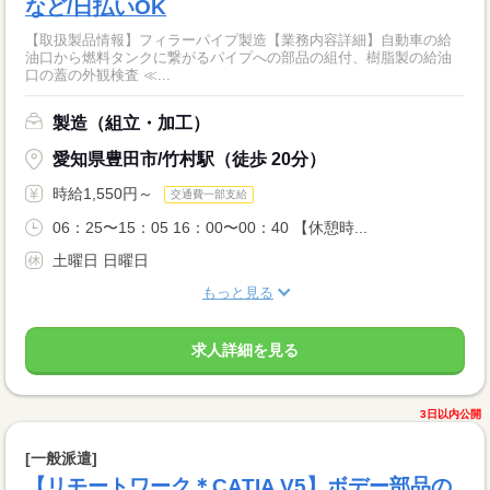
など/日払いOK
【取扱製品情報】フィラーパイプ製造【業務内容詳細】自動車の給
油口から燃料タンクに繋がるパイプへの部品の組付、樹脂製の給油
口の蓋の外観検査 ≪...
製造（組立・加工）
愛知県豊田市/竹村駅（徒歩 20分）
時給1,550円～
交通費一部支給
06：25〜15：05 16：00〜00：40 【休憩時...
土曜日 日曜日
もっと見る
求人詳細を見る
3日以内公開
[一般派遣]
【リモートワーク＊CATIA V5】ボデー部品の