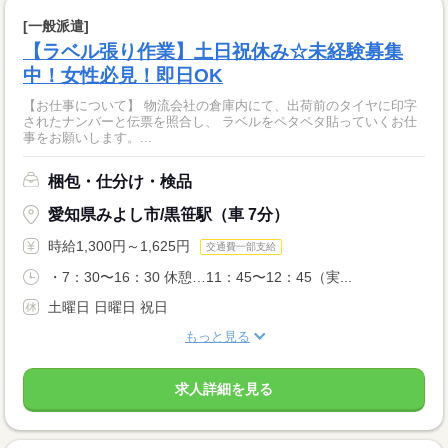
[一般派遣]
【ラベル張り作業】土日祝休み☆未経験募集
中！女性必見！即日OK
【お仕事について】 物流会社の倉庫内にて、出荷前のタイヤに印字
されたナンバーと伝票を照合し、 ラベルをペタペタ貼っていくお仕
事をお願いします。...
梱包・仕分け・検品
愛知県みよし市/黒笹駅（車 7分）
時給1,300円～1,625円
交通費一部支給
・7：30〜16：30 休憩…11：45〜12：45（実...
土曜日 日曜日 祝日
もっと見る
求人詳細を見る