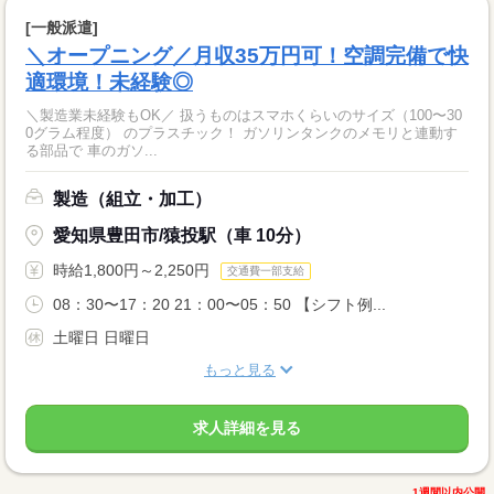
[一般派遣]
＼オープニング／月収35万円可！空調完備で快
適環境！未経験◎
＼製造業未経験もOK／ 扱うものはスマホくらいのサイズ（100〜30
0グラム程度） のプラスチック！ ガソリンタンクのメモリと連動す
る部品で 車のガソ...
製造（組立・加工）
愛知県豊田市/猿投駅（車 10分）
時給1,800円～2,250円
交通費一部支給
08：30〜17：20 21：00〜05：50 【シフト例...
土曜日 日曜日
もっと見る
求人詳細を見る
1週間以内公開