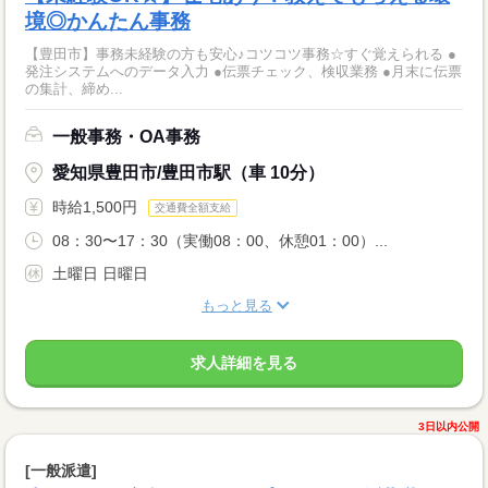
境◎かんたん事務
【豊田市】事務未経験の方も安心♪コツコツ事務☆すぐ覚えられる ●
発注システムへのデータ入力 ●伝票チェック、検収業務 ●月末に伝票
の集計、締め...
一般事務・OA事務
愛知県豊田市/豊田市駅（車 10分）
時給1,500円
交通費全額支給
08：30〜17：30（実働08：00、休憩01：00）...
土曜日 日曜日
もっと見る
求人詳細を見る
3日以内公開
[一般派遣]