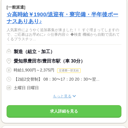
[一般派遣]
☆高時給￥1900/送迎有・寮完備・半年後ボー
ナスありあり♪
人気案件にようやく追加募集が来ました！！ すぐ埋まってしますの
で、ご応募はお早めに♪ ☆仕事内容☆ ◆検査 機械から自動で流れて
くるプラスチッ...
製造（組立・加工）
愛知県豊田市/豊田市駅（車 30分）
時給1,900円～2,375円
交通費一部支給
【2組2交替制】 08：30〜17：20 20：30〜翌...
土曜日 日曜日
もっと見る
求人詳細を見る