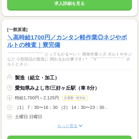
求人詳細を見る
[一般派遣]
＼高時給1700円／カンタン軽作業◎ネジやボ
ルトの検査｜寮完備
￣￣￣￣￣￣￣￣￣ とってもかる〜い！ 簡単作業☆彡 ボルトやネジ
など 小型部品の製造に 関わるお仕事です♪＊ ￣V￣￣￣￣￣￣￣ ボ
ルトとネジ...
製造（組立・加工）
愛知県みよし市/三好ヶ丘駅（車 8分）
時給1,700円～2,125円
交通費一部支給
［1］ 7：30〜16：30 ［2］ 14：30〜23：30...
土曜日 日曜日
もっと見る