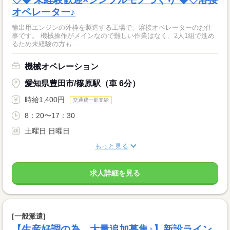
オペレーター♪
輸出用エンジンの外枠を製造する工場で、溶接オペレーターのお仕
事です。 機械操作がメインなので難しい作業はなく、2人1組で進め
るため未経験の方も...
機械オペレーション
愛知県豊田市/篠原駅（車 6分）
時給1,400円
交通費一部支給
8：20〜17：30
土曜日 日曜日
もっと見る
求人詳細を見る
[一般派遣]
【生産好調の為、大量追加募集♪】新設ライン