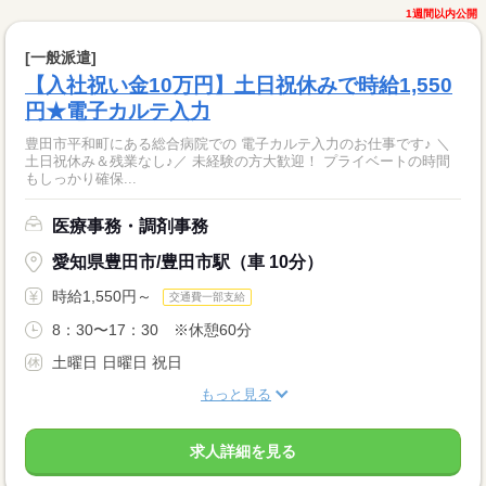
1週間以内公開
[一般派遣]
【入社祝い金10万円】土日祝休みで時給1,550
円★電子カルテ入力
豊田市平和町にある総合病院での 電子カルテ入力のお仕事です♪ ＼
土日祝休み＆残業なし♪／ 未経験の方大歓迎！ プライベートの時間
もしっかり確保...
医療事務・調剤事務
愛知県豊田市/豊田市駅（車 10分）
時給1,550円～
交通費一部支給
8：30〜17：30 ※休憩60分
土曜日 日曜日 祝日
もっと見る
求人詳細を見る