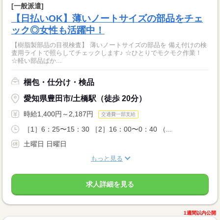
[一般派遣]
【日払いOK】薄いノートサイズの部品をチェ
ック◎女性も活躍中！
【樹脂製部品の目視検査】 薄いノートサイズの部品を 備え付けの検
査用ライトで照らしてチェックします♪ ☆ひとりでモクモク作業！
☆軽い部品ばか...
梱包・仕分け・検品
愛知県豊田市/土橋駅（徒歩 20分）
時給1,400円～2,187円
交通費一部支給
［1］6：25〜15：30 ［2］16：00〜0：40 （...
土曜日 日曜日
もっと見る
求人詳細を見る
1週間以内公開