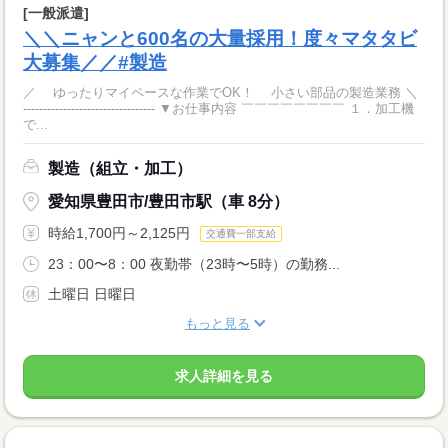
[一般派遣]
＼＼ニャンと600名の大量採用！度々マタタビ
大募集／／#製造
／ ゆったりマイペースな作業でOK！ 小さい部品の製造業務 ＼
--------------------------------- ▼お仕事内容 ￣￣￣￣￣￣￣￣ １．加工機
で...
製造（組立・加工）
愛知県豊田市/豊田市駅（車 8分）
時給1,700円～2,125円
交通費一部支給
23：00〜8：00 夜勤帯（23時〜5時）の勤務...
土曜日 日曜日
もっと見る
求人詳細を見る