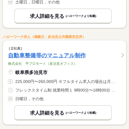
土曜日，日曜日，その他
求人詳細を見る
(ハローワークより転載)
ハローワーク求人（掲載元：多治見公共職業安定所）
正社員
自動車整備等のマニュアル制作
株式会社 平プロモート（多治見オフィス）
岐阜県多治見市
225,000円〜260,000円 ※フルタイム求人の場合は月額（換算額）、パート求人の場合は時間額を表示しています。
フレックスタイム制 就業時間１ 9時00分〜18時00分 就業時間に関する特記事項 （１）標準就業時間帯は、９：００〜１８：００ <BR> （２）フレキシブルタイムは、７：００〜２２：００ <BR> （３）コアタイムは、１１：００〜１４：００
日曜日，その他
求人詳細を見る
(ハローワークより転載)