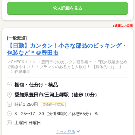
求人詳細を見る
1週間以内公開
[一般派遣]
【日勤】カンタン！小さな部品のピッキング・
包装など＊＠豊田市
＜CHECK！！＞ ・豊田市でのカンタン軽作業＊ ・日勤×残業少なめ
で働きやすい！ ・ブランクのある方も大歓迎！ 【具体的には…】
〇自動車部...
梱包・仕分け・検品
愛知県豊田市/三河上郷駅（徒歩 10分）
時給1,250円
交通費一部支給
8：25〜17：30（実働8時間／休憩65分） ※...
土曜日 日曜日
もっと見る