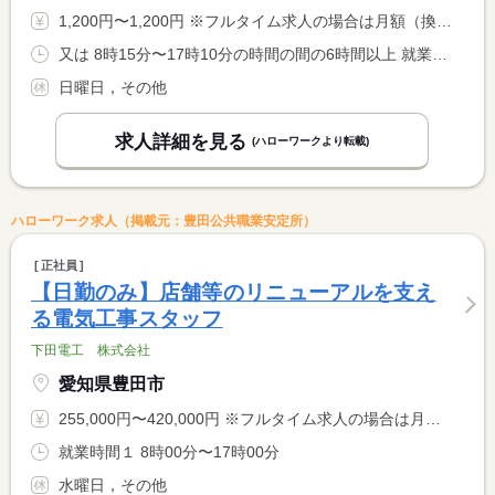
1,200円〜1,200円 ※フルタイム求人の場合は月額（換算額）、パート求人の場合は時間額を表示しています。
又は 8時15分〜17時10分の時間の間の6時間以上 就業時間に関する特記事項 ★日勤シフトのみ（夜勤なし） <BR> ★労働日数・就業時間について相談可 <BR> 【休憩時間は下記の時間の合計】 <BR> １２：１５〜１３：００、１５：００〜１５：１０
日曜日，その他
求人詳細を見る
(ハローワークより転載)
ハローワーク求人（掲載元：豊田公共職業安定所）
正社員
【日勤のみ】店舗等のリニューアルを支え
る電気工事スタッフ
下田電工 株式会社
愛知県豊田市
255,000円〜420,000円 ※フルタイム求人の場合は月額（換算額）、パート求人の場合は時間額を表示しています。
就業時間１ 8時00分〜17時00分
水曜日，その他