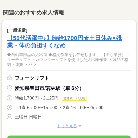
関連のおすすめ求人情報
[一般派遣]
【50代活躍中♪】時給1700円★土日休み×残
業・体の負担すくなめ
◆自動車部品の入出荷 ◆格納作業をお任せします。 【主な業務】 ・
リーチリフト・カウンターリフトを使用した入出庫作業 ・製品の格
納・運搬 ・パレ...
フォークリフト
愛知県豊田市/若林駅（車 6分）
時給1,700円～2,125円
交通費一部支給
・1直 6：00〜15：00 ・2直 16：00〜25：00...
土曜日 日曜日
もっと見る