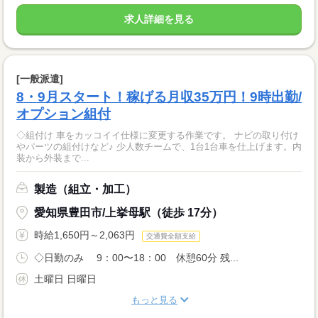
求人詳細を見る
[一般派遣]
8・9月スタート！稼げる月収35万円！9時出勤/
オプション組付
◇組付け 車をカッコイイ仕様に変更する作業です。 ナビの取り付け
やパーツの組付けなど♪ 少人数チームで、1台1台車を仕上げます。内
装から外装まで...
製造（組立・加工）
愛知県豊田市/上挙母駅（徒歩 17分）
時給1,650円～2,063円
交通費全額支給
◇日勤のみ 9：00〜18：00 休憩60分 残...
土曜日 日曜日
もっと見る