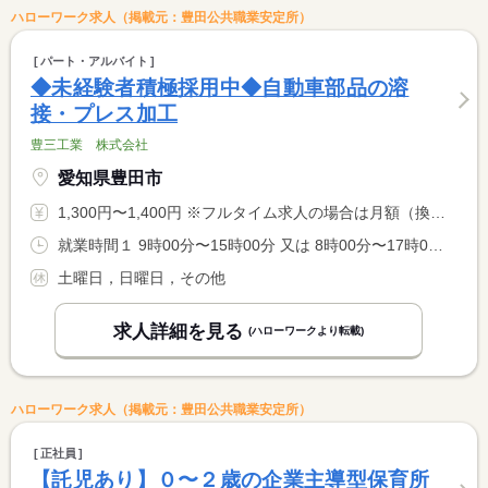
ハローワーク求人（掲載元：豊田公共職業安定所）
パート・アルバイト
◆未経験者積極採用中◆自動車部品の溶
接・プレス加工
豊三工業 株式会社
愛知県豊田市
1,300円〜1,400円 ※フルタイム求人の場合は月額（換算額）、パート求人の場合は時間額を表示しています。
就業時間１ 9時00分〜15時00分 又は 8時00分〜17時00分の時間の間の5時間程度 就業時間に関する特記事項 実働５時間程度 <BR> ＊５時間以上も相談に応じます。
土曜日，日曜日，その他
求人詳細を見る
(ハローワークより転載)
ハローワーク求人（掲載元：豊田公共職業安定所）
正社員
【託児あり】０〜２歳の企業主導型保育所