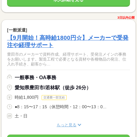
3日以内公開
[一般派遣]
【9月開始！高時給1800円☆】メーカーで受発
注や経理サポート
豊田市のメーカーで資料作成、経理サポート、受発注メインの事務
をお願いします。製造工程で必要となる資材や各種物品の発注、仕
入れ手続き、顧客から...
一般事務・OA事務
愛知県豊田市/若林駅（徒歩 26分）
時給1,800円
交通費一部支給
●8：15〜17：15（休憩時間・12：00〜13：0...
土・日
もっと見る