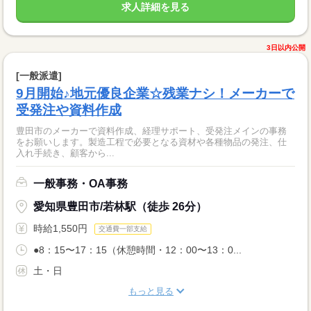
求人詳細を見る
3日以内公開
[一般派遣]
9月開始♪地元優良企業☆残業ナシ！メーカーで
受発注や資料作成
豊田市のメーカーで資料作成、経理サポート、受発注メインの事務
をお願いします。製造工程で必要となる資材や各種物品の発注、仕
入れ手続き、顧客から...
一般事務・OA事務
愛知県豊田市/若林駅（徒歩 26分）
時給1,550円
交通費一部支給
●8：15〜17：15（休憩時間・12：00〜13：0...
土・日
もっと見る