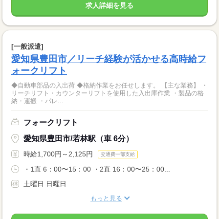
求人詳細を見る
[一般派遣]
愛知県豊田市／リーチ経験が活かせる高時給フ
ォークリフト
◆自動車部品の入出荷 ◆格納作業をお任せします。 【主な業務】 ・
リーチリフト・カウンターリフトを使用した入出庫作業 ・製品の格
納・運搬 ・パレ...
フォークリフト
愛知県豊田市/若林駅（車 6分）
時給1,700円～2,125円
交通費一部支給
・1直 6：00〜15：00 ・2直 16：00〜25：00...
土曜日 日曜日
もっと見る