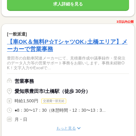
求人詳細を見る
3日以内公開
[一般派遣]
【車OK＆無料P☆TシャツOK♪土橋エリア】メ
ーカーで営業事務
豊田市の自動車関連メーカーにて、見積書作成や議事録作・受発注
のデータ入力等の営業サポート事務をお願いします。事務未経験O
K！文字入力やExcelで...
営業事務
愛知県豊田市/土橋駅（徒歩 30分）
時給1,500円
交通費一部支給
●8：30〜17：30（休憩時間・12：30〜13：3...
月・日
もっと見る