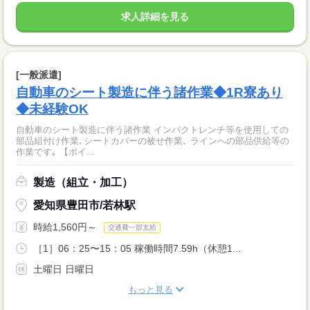
求人詳細を見る
[一般派遣]
自動車のシート製造に伴う諸作業◆1R寮あり
◆未経験OK
自動車のシート製造に伴う諸作業 インパクトレンチ等を使用しての
部品組付け作業､シートカバーの被せ作業､ ラインへの部品供給等の
作業です｡ 【ポイ...
製造（組立・加工）
愛知県豊田市/若林駅
時給1,560円～
交通費一部支給
［1］06：25〜15：05 稼働時間7.59h（休憩1...
土曜日 日曜日
もっと見る