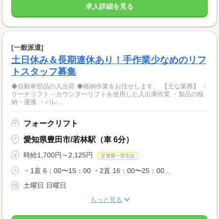
求人詳細を見る
[一般派遣]
土日休み＆長期連休あり！手作業少なめのリフ
トスタッフ募集
◆自動車部品の入出荷 ◆格納作業をお任せします。 【主な業務】 ・
リーチリフト・カウンターリフトを使用した入出庫作業 ・製品の格
納・運搬 ・パレ...
フォークリフト
愛知県豊田市/若林駅（車 6分）
時給1,700円～2,125円
交通費一部支給
・1直 6：00〜15：00 ・2直 16：00〜25：00...
土曜日 日曜日
もっと見る