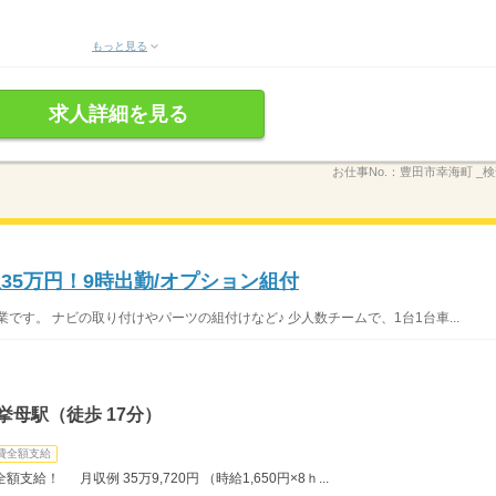
もっと見る
求人詳細を見る
お仕事No.：
豊田市幸海町 _検査
35万円！9時出勤/オプション組付
です。 ナビの取り付けやパーツの組付けなど♪ 少人数チームで、1台1台車...
挙母駅（徒歩 17分）
費全額支給
給！ 月収例 35万9,720円 （時給1,650円×8ｈ...