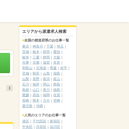
エリアから派遣求人検索
全国の都道府県のお仕事一覧
東京
神奈川
千葉
埼玉
茨城
栃木
群馬
愛知
岐阜
三重
静岡
大阪
兵庫
京都
滋賀
奈良
和歌山
北海道
青森
岩手
宮城
秋田
山形
福島
山梨
長野
新潟
富山
石川
福井
岡山
鳥取
1
島根
山口
香川
徳島
愛媛
高知
福岡
佐賀
長崎
熊本
大分
宮崎
鹿児島
沖縄
人気のエリアのお仕事一覧
港区
千代田区
新宿区
中央区
渋谷区
品川区