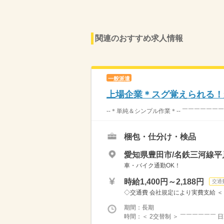
関連のおすすめ求人情報
一般派遣
上場企業＊スグ覚えられる！
--＊単純＆シンプル作業＊-- ￣￣￣￣￣￣
梱包・仕分け・検品
愛知県豊田市/名鉄三河線平
車・バイク通勤OK！
時給1,400円～2,188円
交通
◇交通費 会社規定により実費支給 ＜ 月収
期間：長期
時間：＜ 2交替制 ＞ ￣￣￣￣￣￣ 日勤 ≫ 