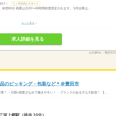
/17～
１ヶ月以内にスタート
休憩60分 残業は月20〜40時間程度想定されます。 9月以降は...
もっと見る
求人詳細を見る
お仕事No.：
豊田市0
品のピッキング・包装など＊＠豊田市
業＊ ・日勤×残業少なめで働きやすい！ ・ブランクのある方も大歓迎！ 【...
三河上郷駅（徒歩 10分）