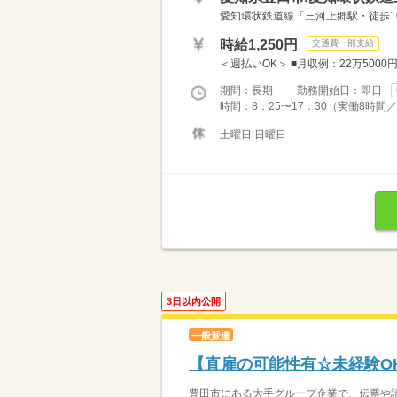
愛知環状鉄道線「三河上郷駅・徒歩10
時給1,250円
交通費一部支給
＜週払いOK＞ ■月収例：22万5000円 
期間：長期 勤務開始日：即日
時間：8：25〜17：30（実働8時間／
土曜日 日曜日
3日以内公開
一般派遣
【直雇の可能性有☆未経験O
豊田市にある大手グループ企業で、伝票や請