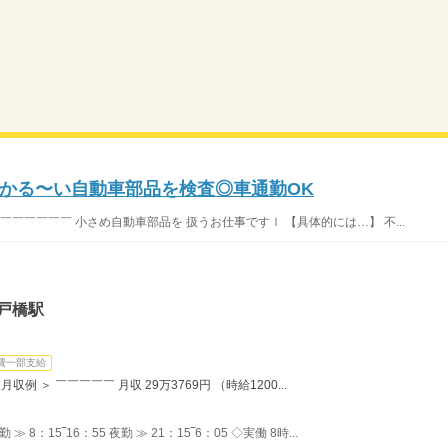
かる〜い自動車部品を検査◎車通勤OK
￣￣￣￣￣￣￣ 小さめ自動車部品を 扱うお仕事ですｌ 【具体的には…】 不...
戸橋駅
費一部支給
例 ＞ ￣￣￣￣￣ 月収 29万3769円 （時給1200...
8：15‾16：55 夜勤 ≫ 21：15‾6：05 ◇実働 8時...