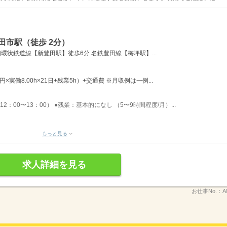
田市駅（徒歩 2分）
環状鉄道線【新豊田駅】徒歩6分 名鉄豊田線【梅坪駅】...
0円×実働8.00h×21日+残業5h）+交通費 ※月収例は一例...
2：00〜13：00） ●残業：基本的になし （5〜9時間程度/月）...
もっと見る
求人詳細を見る
お仕事No.：
A