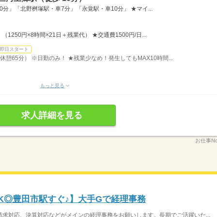
分」「北野桝塚駅・車7分」「永覚駅・車10分」 ★マイ...
（1250円×8時間×21日＋残業代） ★交通費1500円/日...
即日スタート
休憩65分） ※日勤のみ！ ★残業少なめ！発生してもMAX10時間...
もっと見る
求人詳細を見る
お仕事No
K◎豊田市駅すぐ♪】大手Gで経理事務
求対応、決算対応などがメインの経理事務をお願いします。長期でご活躍いた...