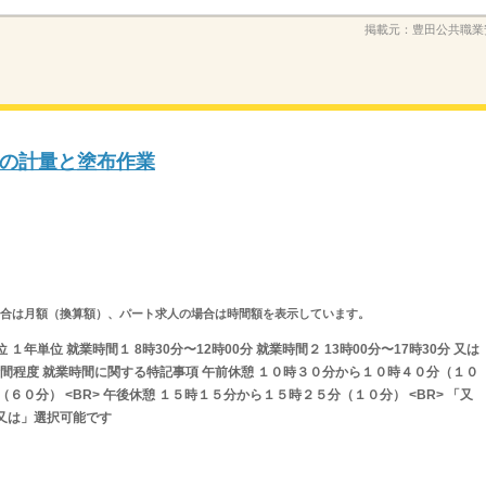
掲載元：
豊田公共職業
の計量と塗布作業
求人の場合は月額（換算額）、パート求人の場合は時間額を表示しています。
年単位 就業時間１ 8時30分〜12時00分 就業時間２ 13時00分〜17時30分 又は
8時間程度 就業時間に関する特記事項 午前休憩 １０時３０分から１０時４０分（１０
時（６０分） <BR> 午後休憩 １５時１５分から１５時２５分（１０分） <BR> 「又
又は」選択可能です