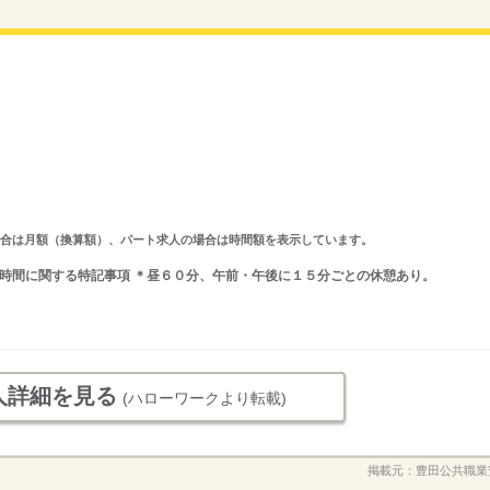
求人の場合は月額（換算額）、パート求人の場合は時間額を表示しています。
 就業時間に関する特記事項 ＊昼６０分、午前・午後に１５分ごとの休憩あり。
人詳細を見る
(ハローワークより転載)
掲載元：
豊田公共職業