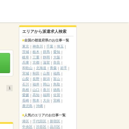
エリアから派遣求人検索
全国の都道府県のお仕事一覧
東京
神奈川
千葉
埼玉
茨城
栃木
群馬
愛知
岐阜
三重
静岡
大阪
兵庫
京都
滋賀
奈良
和歌山
北海道
青森
岩手
宮城
秋田
山形
福島
山梨
長野
新潟
富山
石川
福井
岡山
鳥取
1
島根
山口
香川
徳島
愛媛
高知
福岡
佐賀
長崎
熊本
大分
宮崎
鹿児島
沖縄
人気のエリアのお仕事一覧
港区
千代田区
新宿区
中央区
渋谷区
品川区