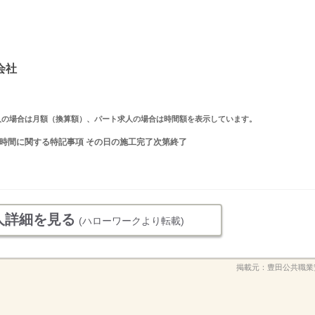
会社
ルタイム求人の場合は月額（換算額）、パート求人の場合は時間額を表示しています。
 就業時間に関する特記事項 その日の施工完了次第終了
人詳細を見る
(ハローワークより転載)
掲載元：
豊田公共職業