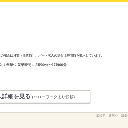
ルタイム求人の場合は月額（換算額）、パート求人の場合は時間額を表示しています。
１年単位 就業時間１ 8時00分〜17時00分
人詳細を見る
(ハローワークより転載)
掲載元：
豊田公共職業