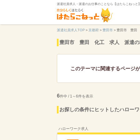
派遣社員求人・派遣のお仕事のことなら【はたらこねっと
派遣社員求人TOP
>
京都府
>
豊田市
>
豊田市 豊田
豊田市 豊田 化工 求人 派遣の
このテーマに関連するページ
6
件中 / 1～6件を表示
お探しの条件にヒットしたハローワ
ハローワーク求人