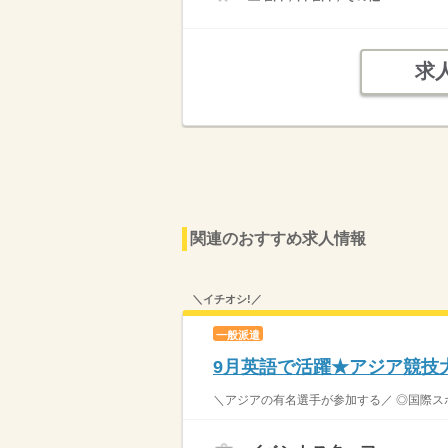
求
関連のおすすめ求人情報
＼イチオシ!／
一般派遣
9月英語で活躍★アジア競技
＼アジアの有名選手が参加する／ ◎国際ス