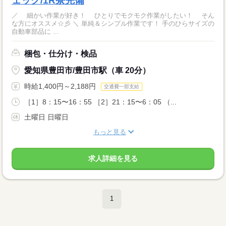
ェック/1R寮完備
／ 細かい作業が好き！ ひとりでモクモク作業がしたい！ そん
な方にオススメ☆彡 ＼ 単純＆シンプル作業です！ 手のひらサイズの
自動車部品に ...
梱包・仕分け・検品
愛知県豊田市/豊田市駅（車 20分）
時給1,400円～2,188円
交通費一部支給
［1］8：15〜16：55 ［2］21：15〜6：05 （...
土曜日 日曜日
もっと見る
求人詳細を見る
1