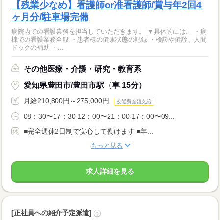
【残業少なめ】看護師or准看護師/賞与年2回4
ヶ月分/駐車場完備
病院内での看護業務を担当していただきます。 ▼具体的には… ・病
棟での看護業務全般 ・患者様の健康状態の記録 ・検診や健診、人間
ドックの補助 ・...
その他医療・介護・研究・教育系
愛知県豊田市/豊田市駅（車 15分）
月給210,800円～275,000円
交通費全額支給
08：30〜17：30 12：00〜21：00 17：00〜09...
■完全週休2日制で安心して働けます ■年...
もっと見る
求人詳細を見る
[正社員への紹介予定派遣]
?