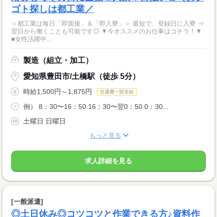
ゴト探しは都工業／
＜都工業は毎日「即面接」＆「即入寮」＞ 最短で、登録日に入寮 ⇒
翌日から働くことも可能です◎ ▼今オススメのお仕事はコチラ！▼
■女性活躍中...
製造（組立・加工）
愛知県豊田市/土橋駅（徒歩 5分）
時給1,500円～1,875円
交通費一部支給
例） 8：30〜16：50 16：30〜翌0：50 0：30...
土曜日 日曜日
もっと見る
求人詳細を見る
[一般派遣]
◎土日休み◎コツコツと作業できる方♪資料作