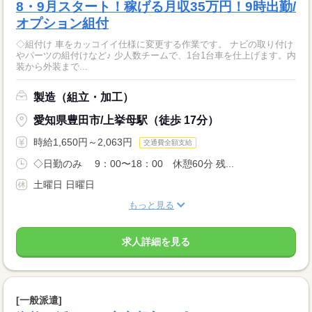
8・9月スタート！稼げる月収35万円！9時出勤/
オプション組付
◇組付け 車をカッコイイ仕様に変更する作業です。 ナビの取り付け
やパーツの組付けなど♪ 少人数チームで、1台1台車を仕上げます。内
装から外装まで...
製造（組立・加工）
愛知県豊田市/上挙母駅（徒歩 17分）
時給1,650円～2,063円
交通費全額支給
◇日勤のみ 9：00〜18：00 休憩60分 残...
土曜日 日曜日
もっと見る
求人詳細を見る
[一般派遣]