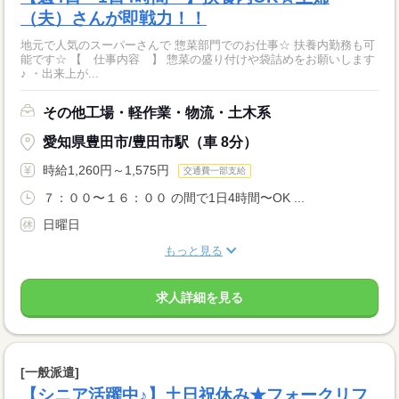
（夫）さんが即戦力！！
地元で人気のスーパーさんで 惣菜部門でのお仕事☆ 扶養内勤務も可
能です☆ 【 仕事内容 】 惣菜の盛り付けや袋詰めをお願いします
♪ ・出来上が...
その他工場・軽作業・物流・土木系
愛知県豊田市/豊田市駅（車 8分）
時給1,260円～1,575円
交通費一部支給
７：００〜１６：００ の間で1日4時間〜OK ...
日曜日
もっと見る
求人詳細を見る
[一般派遣]
【シニア活躍中♪】土日祝休み★フォークリフ