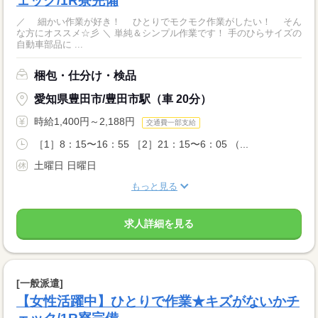
ェック/1R寮完備
／ 細かい作業が好き！ ひとりでモクモク作業がしたい！ そん
な方にオススメ☆彡 ＼ 単純＆シンプル作業です！ 手のひらサイズの
自動車部品に ...
梱包・仕分け・検品
愛知県豊田市/豊田市駅（車 20分）
時給1,400円～2,188円
交通費一部支給
［1］8：15〜16：55 ［2］21：15〜6：05 （...
土曜日 日曜日
もっと見る
求人詳細を見る
[一般派遣]
【女性活躍中】ひとりで作業★キズがないかチ