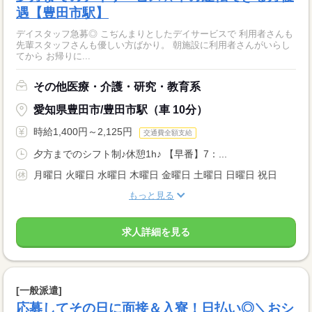
遇【豊田市駅】
デイスタッフ急募◎ こぢんまりとしたデイサービスで 利用者さんも
先輩スタッフさんも優しい方ばかり。 朝施設に利用者さんがいらし
てから お帰りに...
その他医療・介護・研究・教育系
愛知県豊田市/豊田市駅（車 10分）
時給1,400円～2,125円
交通費全額支給
夕方までのシフト制♪休憩1h♪ 【早番】7：...
月曜日 火曜日 水曜日 木曜日 金曜日 土曜日 日曜日 祝日
もっと見る
求人詳細を見る
[一般派遣]
応募してその日に面接＆入寮！日払い◎＼おシ