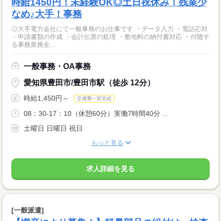
時給1450円！未経験OK◎土日祝休み！残業少
なめ♪大手！事務
◎大手電力会社にて一般事務のお仕事です ・データ入力 ・電話応対
・申請書類の作成 ・会計伝票の処理 ・敷地料の納付書対応 ・付随す
る事務業務全...
一般事務・OA事務
愛知県豊田市/豊田市駅（徒歩 12分）
時給1,450円～
交通費一部支給
08：30-17：10（休憩60分）実働7時間40分 ...
土曜日 日曜日 祝日
もっと見る
求人詳細を見る
[一般派遣]