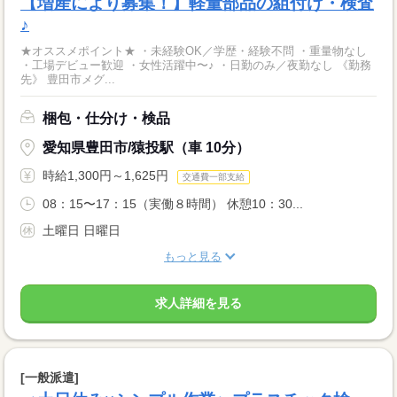
【増産により募集！】軽量部品の組付け・検査
♪
★オススメポイント★ ・未経験OK／学歴・経験不問 ・重量物なし
・工場デビュー歓迎 ・女性活躍中〜♪ ・日勤のみ／夜勤なし 《勤務
先》 豊田市メグ...
梱包・仕分け・検品
愛知県豊田市/猿投駅（車 10分）
時給1,300円～1,625円
交通費一部支給
08：15〜17：15（実働８時間） 休憩10：30...
土曜日 日曜日
もっと見る
求人詳細を見る
[一般派遣]