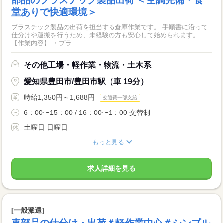
部品のプラスチック製品出荷 ＜空調完備・食
堂ありで快適環境＞
プラスチック製品の出荷を担当する倉庫作業です。 手順書に沿って
仕分けや運搬を行うため、未経験の方も安心して始められます。
【作業内容】 ・プラ...
その他工場・軽作業・物流・土木系
愛知県豊田市/豊田市駅（車 19分）
時給1,350円～1,688円
交通費一部支給
6：00〜15：00 / 16：00〜1：00 交替制
土曜日 日曜日
もっと見る
求人詳細を見る
[一般派遣]
車部品の仕分け・出荷＃軽作業中心＃シンプル