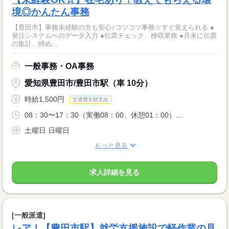
境◎かんたん事務
【豊田市】事務未経験の方も安心♪コツコツ事務☆すぐ覚えられる ●
発注システムへのデータ入力 ●伝票チェック、検収業務 ●月末に伝票
の集計、締め...
一般事務・OA事務
愛知県豊田市/豊田市駅（車 10分）
時給1,500円
交通費全額支給
08：30〜17：30（実働08：00、休憩01：00）...
土曜日 日曜日
もっと見る
求人詳細を見る
[一般派遣]
レア！【豊田市駅】就労支援施設で軽作業の見