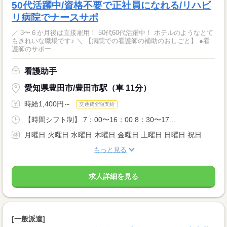
50代活躍中/資格不要で正社員になれる/リハビ
リ病院でナースサポ
／ 3〜６か月後は直接雇用！ 50代60代活躍中！ ホテルのようなとて
もきれいな職場です♪ ＼ 【病院での看護師の補助のおしごと】 ●看
護師のサポー...
看護助手
愛知県豊田市/豊田市駅（車 11分）
時給1,400円～
交通費全額支給
【時間シフト制】 7：00〜16：00 8：30〜17...
月曜日 火曜日 水曜日 木曜日 金曜日 土曜日 日曜日 祝日
もっと見る
求人詳細を見る
[一般派遣]