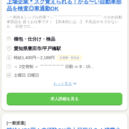
上場企業＊スグ覚えられる！かる〜い自動車部
品を検査◎車通勤OK
--＊単純＆シンプル作業＊-- ￣￣￣￣￣￣￣￣￣￣￣￣￣ 小さめ自動
車部品を 扱うお仕事ですｌ 【具体的には…】 不良品やキズがない
か、 目視での...
梱包・仕分け・検品
愛知県豊田市/平戸橋駅
時給1,400円～2,188円
交通費一部支給
＜ 2交替制 ＞ ￣￣￣￣￣￣ 日勤 ≫ 8：15...
土曜日 日曜日
もっと見る
求人詳細を見る
[一般派遣]