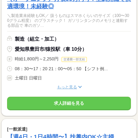
適環境！未経験◎
＼製造業未経験もOK／ 扱うものはスマホくらいのサイズ（100〜30
0グラム程度） のプラスチック！ ガソリンタンクのメモリと連動す
る部品で 車のガソ...
製造（組立・加工）
愛知県豊田市/猿投駅（車 10分）
時給1,800円～2,250円
交通費一部支給
08：30〜17：20 21：00〜05：50 【シフト例...
土曜日 日曜日
もっと見る
求人詳細を見る
[一般派遣]
【週4日・1日4時間〜】扶養内OK☆主婦