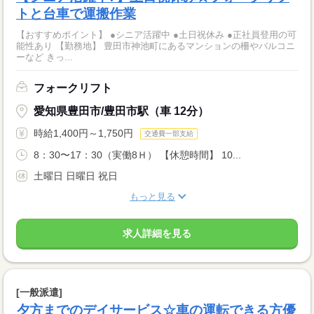
トと台車で運搬作業
【おすすめポイント】 ●シニア活躍中 ●土日祝休み ●正社員登用の可
能性あり 【勤務地】 豊田市神池町にあるマンションの柵やバルコニ
ーなど きっ...
フォークリフト
愛知県豊田市/豊田市駅（車 12分）
時給1,400円～1,750円
交通費一部支給
8：30〜17：30（実働8Ｈ） 【休憩時間】 10...
土曜日 日曜日 祝日
もっと見る
求人詳細を見る
[一般派遣]
夕方までのデイサービス☆車の運転できる方優