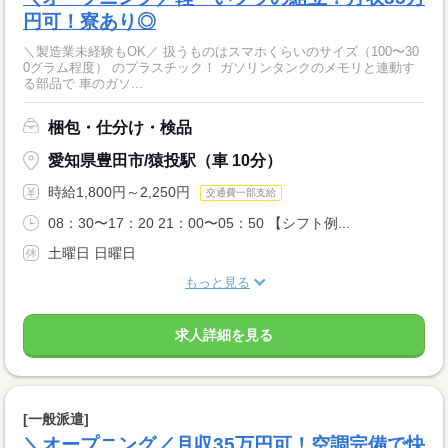
円可！寮あり◎
＼製造業未経験もOK／ 扱うものはスマホくらいのサイズ（100〜30
0グラム程度） のプラスチック！ ガソリンタンクのメモリと連動す
る部品で 車のガソ...
梱包・仕分け・検品
愛知県豊田市/猿投駅（車 10分）
時給1,800円～2,250円
交通費一部支給
08：30〜17：20 21：00〜05：50 【シフト例...
土曜日 日曜日
もっと見る
求人詳細を見る
[一般派遣]
＼オープニング／月収35万円可！空調完備で快