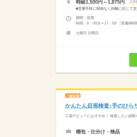
時給1,500円～1,875円
交通
■交通手段に関係なく距離に応じて交通
期間：長期
時間：8：00分〜17：00 （実働8時
土曜日 日曜日
一般派遣
かんたん目視検査♪手のひら
工場デビューにおすすめ！ 検査したい経験者
梱包・仕分け・検品