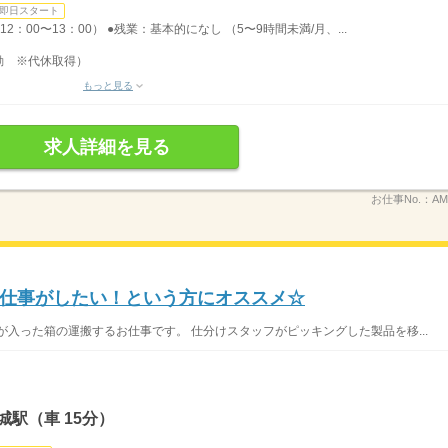
即日スタート
2：00〜13：00） ●残業：基本的になし （5〜9時間未満/月、...
勤 ※代休取得）
もっと見る
求人詳細を見る
お仕事No.：
AM
仕事がしたい！という方にオススメ☆
が入った箱の運搬するお仕事です。 仕分けスタッフがピッキングした製品を移...
駅（車 15分）