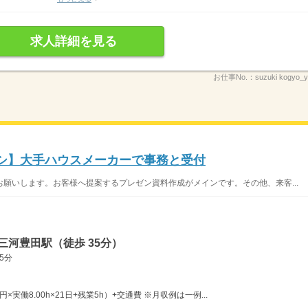
求人詳細を見る
お仕事No.：
suzuki kogyo_
ナシ】大手ハウスメーカーで事務と受付
願いします。お客様へ提案するプレゼン資料作成がメインです。その他、来客...
三河豊田駅（徒歩 35分）
5分
0円×実働8.00h×21日+残業5h）+交通費 ※月収例は一例...