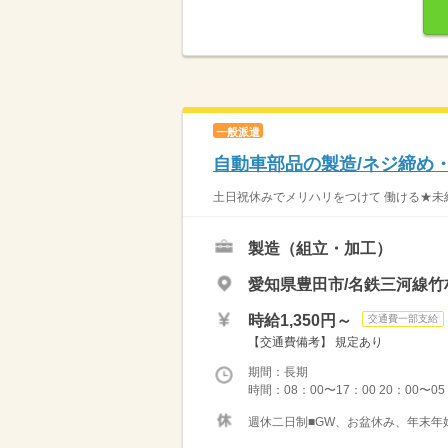
一般派遣
自動車部品の製造/ネジ締め
土日祝休みでメリハリをつけて 働ける★未経
製造（組立・加工）
愛知県豊田市/名鉄三河線竹
時給1,350円～
交通費一部支給
【交通費備考】 規定あり
期間：長期
時間：08：00〜17：00 20：00〜05：
週休二日制■GW、お盆休み、年末年