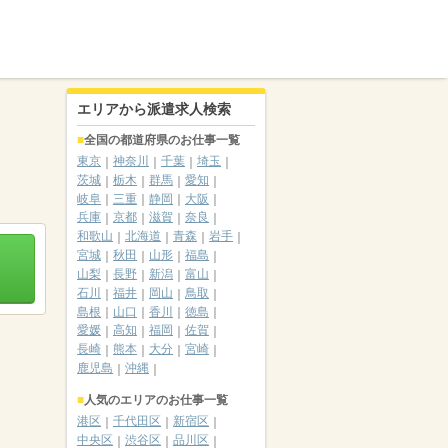
エリアから派遣求人検索
全国の都道府県のお仕事一覧
東京
神奈川
千葉
埼玉
茨城
栃木
群馬
愛知
岐阜
三重
静岡
大阪
兵庫
京都
滋賀
奈良
和歌山
北海道
青森
岩手
宮城
秋田
山形
福島
山梨
長野
新潟
富山
石川
福井
岡山
鳥取
島根
山口
香川
徳島
愛媛
高知
福岡
佐賀
長崎
熊本
大分
宮崎
鹿児島
沖縄
人気のエリアのお仕事一覧
港区
千代田区
新宿区
中央区
渋谷区
品川区