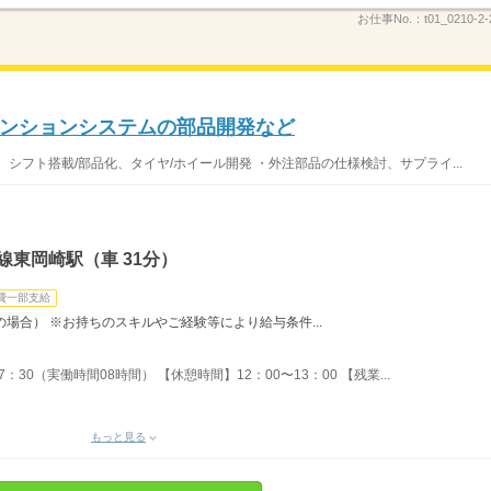
お仕事No.：
t01_0210-2
ンションシステムの部品開発など
シフト搭載/部品化、タイヤ/ホイール開発 ・外注部品の仕様検討、サプライ...
線東岡崎駅（車 31分）
費一部支給
時間の場合） ※お持ちのスキルやご経験等により給与条件...
：30（実働時間08時間） 【休憩時間】12：00〜13：00 【残業...
もっと見る