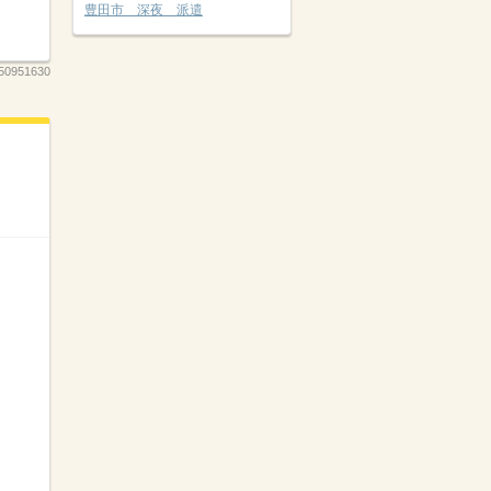
豊田市 深夜 派遣
50951630