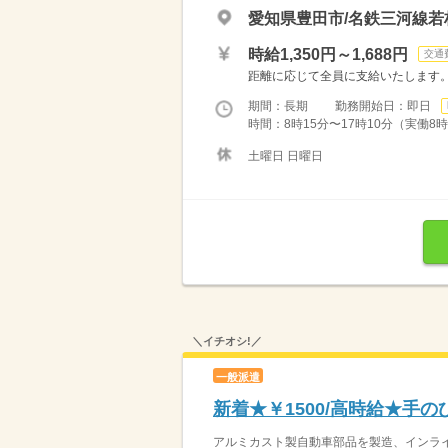
愛知県豊田市/名鉄三河線若
時給1,350円～1,688円
交通
距離に応じて全員に支給いたします
期間：長期 勤務開始日：即日
時間：8時15分〜17時10分（実働8
土曜日 日曜日
＼イチオシ!／
一般派遣
新着★￥1500/高時給★手
アルミカスト製自動車部品を製造、インラ