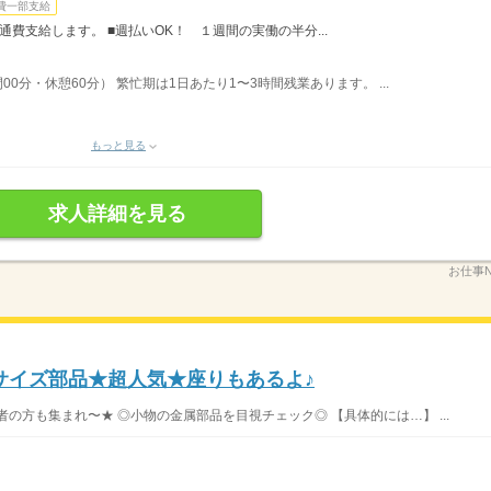
費一部支給
費支給します。 ■週払いOK！ １週間の実働の半分...
間00分・休憩60分） 繁忙期は1日あたり1〜3時間残業あります。 ...
もっと見る
求人詳細を見る
お仕事N
サイズ部品★超人気★座りもあるよ♪
の方も集まれ〜★ ◎小物の金属部品を目視チェック◎ 【具体的には…】 ...