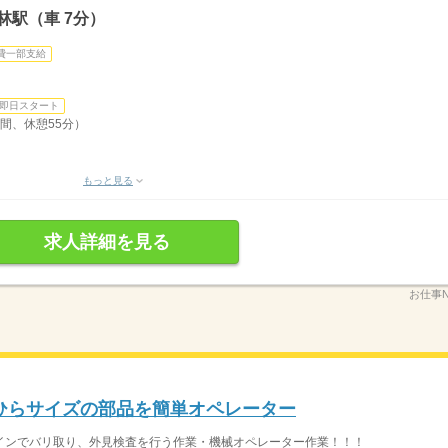
林駅（車 7分）
費一部支給
。
即日スタート
時間、休憩55分）
もっと見る
求人詳細を見る
お仕事N
のひらサイズの部品を簡単オペレーター
インでバリ取り、外見検査を行う作業・機械オペレーター作業！！！