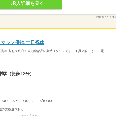
求人詳細を見る
お仕事No.：
N2
・マシン供給/土日祝休
験の方も大歓迎！ 自動車部品の製造スタッフです。 ▼具体的には… ・電...
村駅（徒歩 12分）
00 8：00〜17：00、20：00‾5：00
始の大型連休あり
もっと見る