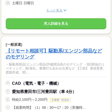
土曜日 日曜日
もっと見る
求人詳細を見る
[一般派遣]
【リモート相談可】駆動系/エンジン部品など
のモデリング
・駆動系部品/エンジン部品/評価用治具のモデリング ・部/課/組のミ
ーティング、朝/昼礼、業務打ち合わせ出席など 【工程】 形状変更、
図面作成、3D...
CAD（電気・電子・機械）
愛知県豊田市/三河豊田駅（車 4分）
時給2,100円～2,200円
交通費一部支給
【就業時間】（1）08：30〜17：20（実働時...