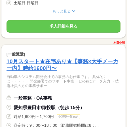
土曜日 日曜日
もっと見る
求人詳細を見る
本日公開
[一般派遣]
10月スタート★在宅あり★【事務×大手メーカ
ー内】時給1600円〜
自動車のシステム開発会社での事務のお仕事です。 具体的に
は・・・・ ・開発部署でのサポート事務 ・Excelにデータ入力 ・技
術社員の方の事務サポー...
一般事務・OA事務
愛知県豊田市/猿投駅（徒歩 15分）
時給1,600円～1,700円
交通費一部支給
◎定時：9：00〜18：00（勤務開始時間は8：...