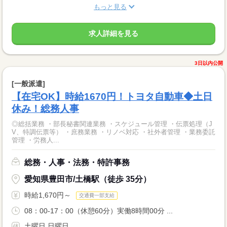
もっと見る
求人詳細を見る
3日以内公開
[一般派遣]
【在宅OK】時給1670円！トヨタ自動車◆土日
休み！総務人事
◎総括業務 ・部長秘書関連業務 ・スケジュール管理 ・伝票処理（J
V、特調伝票等） ・庶務業務 ・リノベ対応 ・社外者管理 ・業務委託
管理 ・労務人...
総務・人事・法務・特許事務
愛知県豊田市/土橋駅（徒歩 35分）
時給1,670円～
交通費一部支給
08：00-17：00（休憩60分）実働8時間00分 ...
土曜日 日曜日