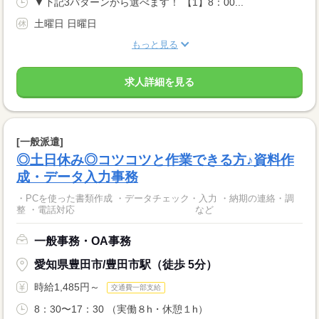
▼下記3パターンから選べます！ 【1】8：00...
土曜日 日曜日
もっと見る
求人詳細を見る
[一般派遣]
◎土日休み◎コツコツと作業できる方♪資料作
成・データ入力事務
・PCを使った書類作成 ・データチェック・入力 ・納期の連絡・調
整 ・電話対応 など
一般事務・OA事務
愛知県豊田市/豊田市駅（徒歩 5分）
時給1,485円～
交通費一部支給
8：30〜17：30 （実働８h・休憩１h）