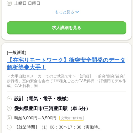
土曜日 日曜日
もっと見る
求人詳細を見る
[一般派遣]
【在宅リモートワーク】衝突安全開発のデータ
解析等◆大手！
＜大手自動車メーカーでのご就業です＞ 【詳細】 ・前突/側突/後突/
歩行者、室内安全も含めて1車種丸ごとのCAE解析 ・評価用モデル作
成、CAE解析、衝...
設計（電気・電子・機械）
愛知県豊田市/三河豊田駅（車 5分）
時給3,000円～3,500円
交通費一部支給
【就業時間】（1）08：30〜17：30（実働時...