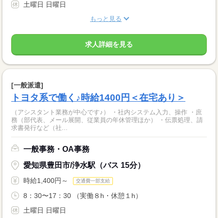
土曜日 日曜日
もっと見る
求人詳細を見る
[一般派遣]
トヨタ系で働く♪時給1400円＜在宅あり＞
（アシスタント業務が中心です♪） ・社内システム入力、操作 ・庶
務（部代表、メール展開、従業員の年休管理ほか） ・伝票処理、請
求書発行など（社...
一般事務・OA事務
愛知県豊田市/浄水駅（バス 15分）
時給1,400円～
交通費一部支給
8：30〜17：30 （実働８h・休憩１h）
土曜日 日曜日