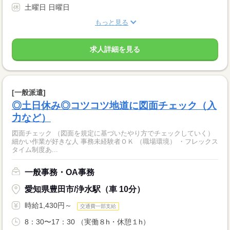
土曜日 日曜日
もっと見る
求人詳細を見る
[一般派遣]
◎土日休み◎コツコツ地道に図面チェック（入
力など）
図面チェック （図面を規定に基づいたやり方でチェックしていく）
細かい作業が好きな人 事務未経験者ＯＫ （職場環境） ・フレックス
タイム制度あ...
一般事務・OA事務
愛知県豊田市/浄水駅（車 10分）
時給1,430円～
交通費一部支給
8：30〜17：30 （実働８h・休憩１h）