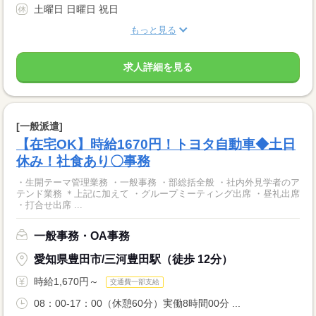
土曜日 日曜日 祝日
もっと見る
求人詳細を見る
[一般派遣]
【在宅OK】時給1670円！トヨタ自動車◆土日
休み！社食あり〇事務
・生開テーマ管理業務 ・一般事務 ・部総括全般 ・社内外見学者のア
テンド業務 ＊上記に加えて ・グループミーティング出席 ・昼礼出席
・打合せ出席 ...
一般事務・OA事務
愛知県豊田市/三河豊田駅（徒歩 12分）
時給1,670円～
交通費一部支給
08：00-17：00（休憩60分）実働8時間00分 ...