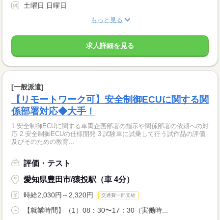
土曜日 日曜日
もっと見る
求人詳細を見る
[一般派遣]
【リモートワーク可】安全制御ECUに関する関
係部署対応◆大手！
1.安全制御ECUに関する車両企画部署の指示や関係部署の依頼への対
応 2.安全制御ECUの仕様開発 3.試験車に試乗して行う試作品の評価
及びそのための教育...
評価・テスト
愛知県豊田市/猿投駅（車 4分）
時給2,030円～2,320円
交通費一部支給
【就業時間】（1）08：30〜17：30（実働時...