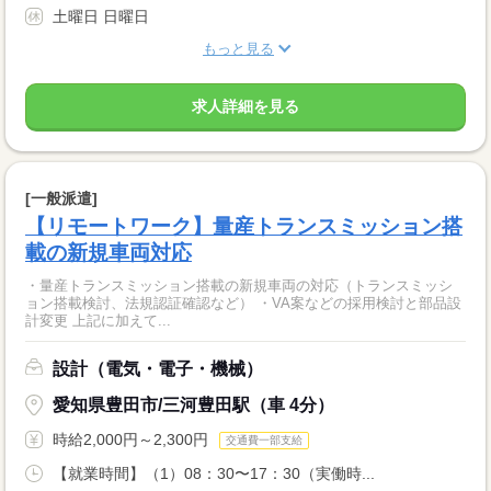
土曜日 日曜日
もっと見る
求人詳細を見る
[一般派遣]
【リモートワーク】量産トランスミッション搭
載の新規車両対応
・量産トランスミッション搭載の新規車両の対応（トランスミッシ
ョン搭載検討、法規認証確認など） ・VA案などの採用検討と部品設
計変更 上記に加えて...
設計（電気・電子・機械）
愛知県豊田市/三河豊田駅（車 4分）
時給2,000円～2,300円
交通費一部支給
【就業時間】（1）08：30〜17：30（実働時...