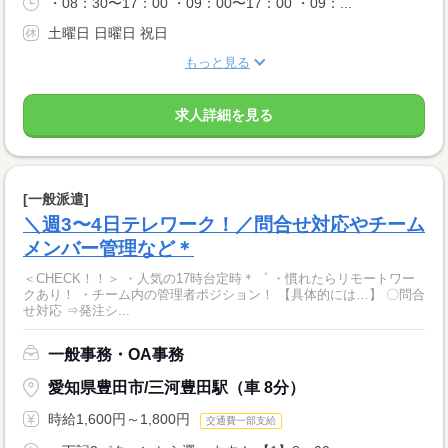
・08：30〜17：00 ・09：00〜17：00 ・09：...
土曜日 日曜日 祝日
もっと見る
求人詳細を見る
[一般派遣]
＼週3〜4日テレワーク！／問合せ対応やチーム
メンバー管理など＊
＜CHECK！！＞ ・人気の17時台定時＊゜ ・慣れたらリモートワー
クあり！ ・チーム内の管理者ポジション！ 【具体的には…】 〇問合
せ対応 ⇒発注シ...
一般事務・OA事務
愛知県豊田市/三河豊田駅（車 8分）
時給1,600円～1,800円
交通費一部支給