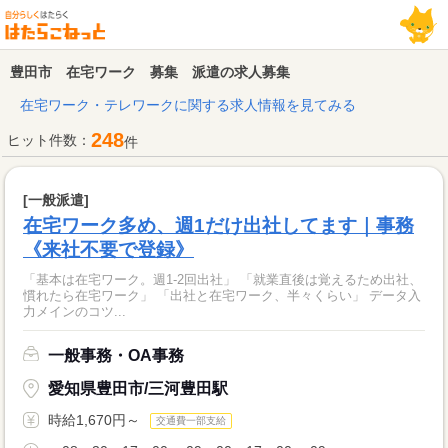
豊田市 在宅ワーク 募集 派遣の求人募集
在宅ワーク・テレワークに関する求人情報を見てみる
248
ヒット件数：
件
[一般派遣]
在宅ワーク多め、週1だけ出社してます｜事務
《来社不要で登録》
「基本は在宅ワーク。週1-2回出社」 「就業直後は覚えるため出社、
慣れたら在宅ワーク」 「出社と在宅ワーク、半々くらい」 データ入
力メインのコツ...
一般事務・OA事務
愛知県豊田市/三河豊田駅
時給1,670円～
交通費一部支給