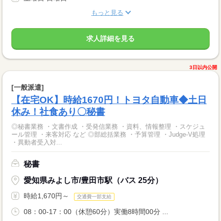
もっと見る
求人詳細を見る
3日以内公開
[一般派遣]
【在宅OK】時給1670円！トヨタ自動車◆土日
休み！社食あり〇秘書
◎秘書業務 ・文書作成 ・受発信業務 ・資料、情報整理 ・スケジュ
ール管理 ・来客対応 など ◎部総括業務 ・予算管理 ・Judge-V処理
・異動者受入対...
秘書
愛知県みよし市/豊田市駅（バス 25分）
時給1,670円～
交通費一部支給
08：00-17：00（休憩60分）実働8時間00分 ...