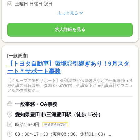
土曜日 日曜日 祝日
もっと見る
求人詳細を見る
[一般派遣]
【トヨタ自動車】環境◎引継ぎあり！9月スタ
ート＊サポート事務
【グループの業務サポート】会議調整や伝票処理などの一般事務 ●各
種会議の日程調整、参加者への案内、会議室予約 ●会議資料やマニュ
アルの作成補助...
一般事務・OA事務
愛知県豊田市/三河豊田駅（徒歩 15分）
時給1,670円
交通費全額支給
08：30〜17：30（実働08：00、休憩01：00）...