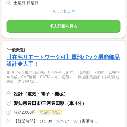
土曜日 日曜日
もっと見る
求人詳細を見る
[一般派遣]
【在宅リモートワーク可】電池パック機能部品
設計◆大手！
電池パック機能部品設計をお任せします。 【詳細】 ・図面、3Dモデ
ル作成、CAE解析（CATIAスキル必須） ・機械部品設計（搭載/構造
設計、強度/熱/流...
設計（電気・電子・機械）
愛知県豊田市/三河豊田駅（車 4分）
時給2,000円
交通費一部支給
【就業時間】（1）08：30〜17：30（実働時...