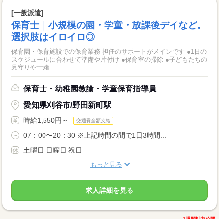
[一般派遣]
保育士｜小規模の園・学童・放課後デイなど。
選択肢はイロイロ◎
保育園・保育施設での保育業務 担任のサポートがメインです ●1日の
スケジュールに合わせて準備や片付け ●保育室の掃除 ●子どもたちの
見守りや一緒...
保育士・幼稚園教諭・学童保育指導員
愛知県刈谷市/野田新町駅
時給1,550円～
交通費全額支給
07：00〜20：30 ※上記時間の間で1日3時間...
土曜日 日曜日 祝日
もっと見る
求人詳細を見る
1週間以内公開