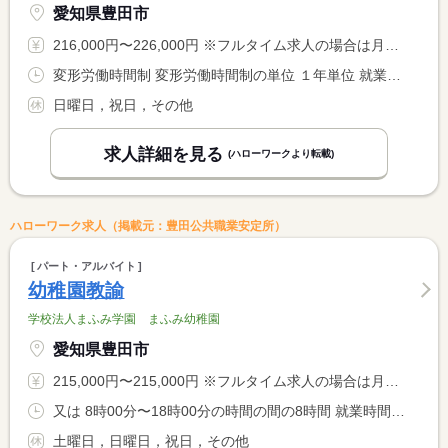
愛知県豊田市
216,000円〜226,000円 ※フルタイム求人の場合は月額（換算額）、パート求人の場合は時間額を表示しています。
変形労働時間制 変形労働時間制の単位 １年単位 就業時間１ 7時15分〜16時15分 就業時間２ 8時00分〜17時00分 就業時間３ 9時30分〜18時30分 就業時間に関する特記事項 基本は（１）〜（３）のシフト制になります <BR> <BR> ＊保護者の状況に応じて「１０：００〜１９：００」の勤務を <BR> お願いする場合もあります。
日曜日，祝日，その他
求人詳細を見る
(ハローワークより転載)
ハローワーク求人（掲載元：豊田公共職業安定所）
パート・アルバイト
幼稚園教諭
学校法人まふみ学園 まふみ幼稚園
愛知県豊田市
215,000円〜215,000円 ※フルタイム求人の場合は月額（換算額）、パート求人の場合は時間額を表示しています。
又は 8時00分〜18時00分の時間の間の8時間 就業時間に関する特記事項 ※実際の勤務時間は前後する場合があります。
土曜日，日曜日，祝日，その他