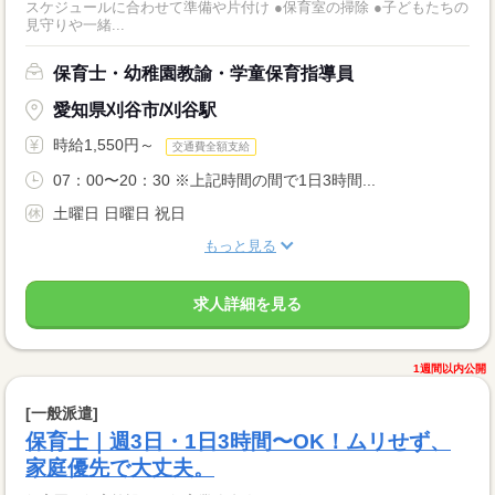
スケジュールに合わせて準備や片付け ●保育室の掃除 ●子どもたちの
見守りや一緒...
保育士・幼稚園教諭・学童保育指導員
愛知県刈谷市/刈谷駅
時給1,550円～
交通費全額支給
07：00〜20：30 ※上記時間の間で1日3時間...
土曜日 日曜日 祝日
もっと見る
求人詳細を見る
1週間以内公開
[一般派遣]
保育士｜週3日・1日3時間〜OK！ムリせず、
家庭優先で大丈夫。