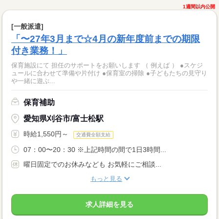
1週間以内公開
[一般派遣]
「〜27年3月まで☆4月の新年度前までの期限
付き業務！」
保育施設にて 担任のサポートをお願いします （ 例えば ） ●スケジ
ュールに合わせて準備や片付け ●保育室の掃除 ●子どもたちの見守り
や一緒に遊ぶ...
保育補助
愛知県刈谷市/富士松駅
時給1,550円～
交通費全額支給
07：00〜20：30 ※上記時間の間で1日3時間...
曜日固定でのお休みなども お気軽にご相談...
もっと見る
求人詳細を見る