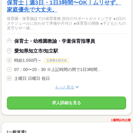
保育士｜週3日・1日3時間〜OK！ムリせず、
家庭優先で大丈夫。
保育園・保育施設での保育業務 担任のサポートがメインです ●1日の
スケジュールに合わせて準備や片付け ●保育室の掃除 ●子どもたちの
見守りや一緒...
保育士・幼稚園教諭・学童保育指導員
愛知県知立市/知立駅
時給1,550円～
交通費全額支給
07：00〜20：30 ※上記時間の間で1日3時間...
土曜日 日曜日 祝日
もっと見る
求人詳細を見る
1週間以内公開
[一般派遣]