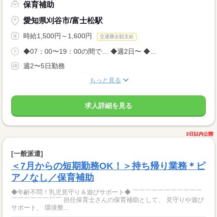
保育補助
愛知県刈谷市/富士松駅
時給1,500円～1,600円
交通費全額支給
◆07：00〜19：00の間で… ◆週2日〜 ◆...
週2〜5日勤務
もっと見る
求人詳細を見る
3日以内公開
[一般派遣]
＜7月からの短期勤務OK！＞持ち帰り業務＊ピ
アノなし／保育補助
◆年齢不問！乳児見守り＆遊びサポート◆ ￣￣￣￣￣￣￣￣￣￣￣
￣￣￣￣￣￣￣￣ 担任保育士さんの保育補助として、 見守りや遊び
サポート、 環境整...