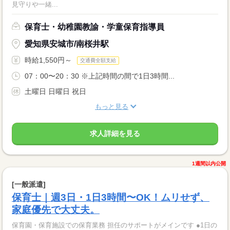
見守りや一緒...
保育士・幼稚園教諭・学童保育指導員
愛知県安城市/南桜井駅
時給1,550円～
交通費全額支給
07：00〜20：30 ※上記時間の間で1日3時間...
土曜日 日曜日 祝日
もっと見る
求人詳細を見る
1週間以内公開
[一般派遣]
保育士｜週3日・1日3時間〜OK！ムリせず、
家庭優先で大丈夫。
保育園・保育施設での保育業務 担任のサポートがメインです ●1日の