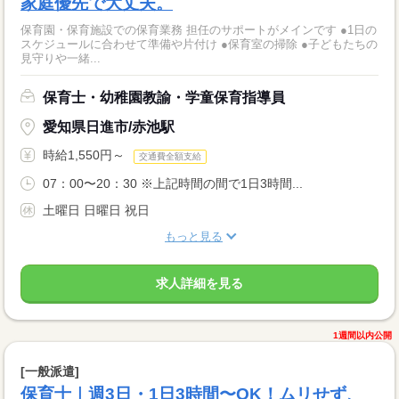
家庭優先で大丈夫。
保育園・保育施設での保育業務 担任のサポートがメインです ●1日の
スケジュールに合わせて準備や片付け ●保育室の掃除 ●子どもたちの
見守りや一緒...
保育士・幼稚園教諭・学童保育指導員
愛知県日進市/赤池駅
時給1,550円～
交通費全額支給
07：00〜20：30 ※上記時間の間で1日3時間...
土曜日 日曜日 祝日
もっと見る
求人詳細を見る
1週間以内公開
[一般派遣]
保育士｜週3日・1日3時間〜OK！ムリせず、