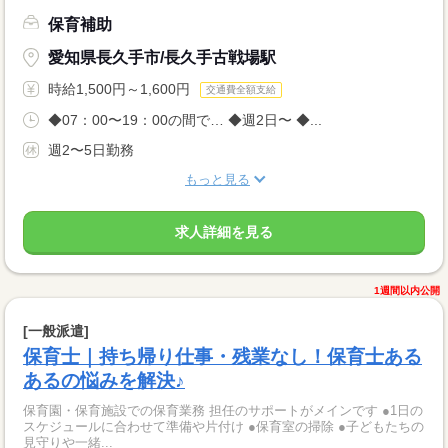
保育補助
愛知県長久手市/長久手古戦場駅
時給1,500円～1,600円
交通費全額支給
◆07：00〜19：00の間で… ◆週2日〜 ◆...
週2〜5日勤務
もっと見る
求人詳細を見る
1週間以内公開
[一般派遣]
保育士｜持ち帰り仕事・残業なし！保育士ある
あるの悩みを解決♪
保育園・保育施設での保育業務 担任のサポートがメインです ●1日の
スケジュールに合わせて準備や片付け ●保育室の掃除 ●子どもたちの
見守りや一緒...