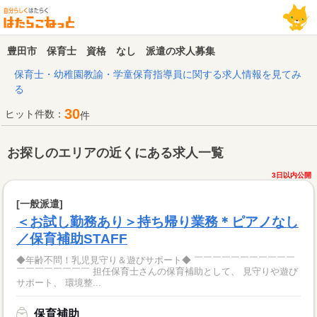
豊田市 保育士 資格 なし 派遣の求人募集
保育士・幼稚園教諭・学童保育指導員に関する求人情報を見てみ
る
30
ヒット件数：
件
お探しのエリアの近くにある求人一覧
3日以内公開
[一般派遣]
＜お試し勤務あり＞持ち帰り業務＊ピアノなし
／保育補助STAFF
◆年齢不問！乳児見守り＆遊びサポート◆ ￣￣￣￣￣￣￣￣￣￣￣
￣￣￣￣￣￣￣￣ 担任保育士さんの保育補助として、 見守りや遊び
サポート、 環境整...
保育補助