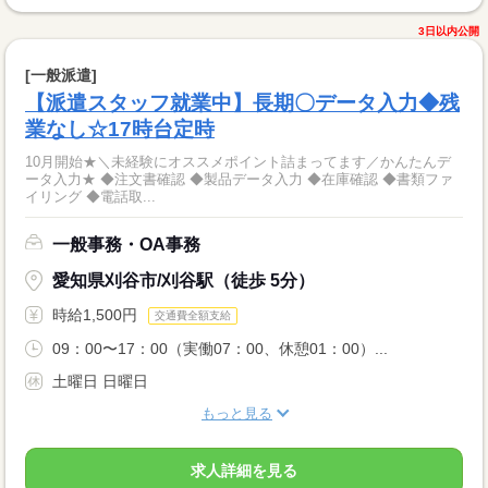
3日以内公開
[一般派遣]
【派遣スタッフ就業中】長期〇データ入力◆残
業なし☆17時台定時
10月開始★＼未経験にオススメポイント詰まってます／かんたんデ
ータ入力★ ◆注文書確認 ◆製品データ入力 ◆在庫確認 ◆書類ファ
イリング ◆電話取...
一般事務・OA事務
愛知県刈谷市/刈谷駅（徒歩 5分）
時給1,500円
交通費全額支給
09：00〜17：00（実働07：00、休憩01：00）...
土曜日 日曜日
もっと見る
求人詳細を見る