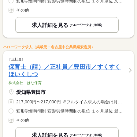
変形労働時間制 変形労働時間制の単位 １ヶ月単位 又は 8時00分〜20時00分の時間の間の8時間 就業時間に関する特記事項 週休２日制
その他
求人詳細を見る
(ハローワークより転載)
ハローワーク求人（掲載元：名古屋中公共職業安定所）
正社員
保育士（請）／正社員／豊田市／すくすく
ほいくしつ
株式会社 はな保育
愛知県豊田市
217,000円〜217,000円 ※フルタイム求人の場合は月額（換算額）、パート求人の場合は時間額を表示しています。
変形労働時間制 変形労働時間制の単位 １ヶ月単位 就業時間１ 7時30分〜18時30分 就業時間２ 18時30分〜21時30分 又は 18時30分〜7時30分の時間の間の8時間 就業時間に関する特記事項 基本保育時間 ７：３０〜１８：３０ <BR> 延長保育時間 １８：３０〜２１：３０ <BR> 夜間保育 １８：３０〜翌７：３０ <BR> 実労働８時間／日、月平均労働時間：１６１．３３時間
その他
求人詳細を見る
(ハローワークより転載)