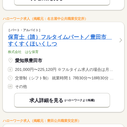
ハローワーク求人（掲載元：名古屋中公共職業安定所）
パート・アルバイト
保育士（請）フルタイムパート／豊田市
すくすくほいくしつ
株式会社 はな保育
愛知県豊田市
201,000円〜225,120円 ※フルタイム求人の場合は月額（換算額）、パート求人の場合は時間額を表示しています。
交替制（シフト制） 就業時間１ 7時30分〜18時30分 就業時間２ 18時30分〜21時30分 又は 18時30分〜7時30分の時間の間の8時間 就業時間に関する特記事項 基本保育時間 ７：３０〜１８：３０ <BR> 延長保育時間 １８：３０〜２１：３０ <BR> 夜間保育 １８：３０〜翌７：３０ <BR> 実労働時間８時間／日
その他
求人詳細を見る
(ハローワークより転載)
ハローワーク求人（掲載元：豊田公共職業安定所）