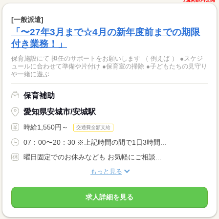
[一般派遣]
「〜27年3月まで☆4月の新年度前までの期限
付き業務！」
保育施設にて 担任のサポートをお願いします （ 例えば ） ●スケジ
ュールに合わせて準備や片付け ●保育室の掃除 ●子どもたちの見守り
や一緒に遊ぶ...
保育補助
愛知県安城市/安城駅
時給1,550円～
交通費全額支給
07：00〜20：30 ※上記時間の間で1日3時間...
曜日固定でのお休みなども お気軽にご相談...
もっと見る
求人詳細を見る