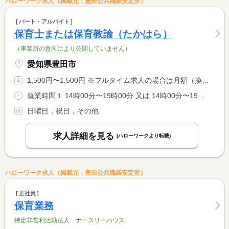
ハローワーク求人（掲載元：豊田公共職業安定所）
パート・アルバイト
保育士または保育教諭（たかはら）
（事業所の意向により公開していません）
愛知県豊田市
1,500円〜1,500円 ※フルタイム求人の場合は月額（換算額）、パート求人の場合は時間額を表示しています。
就業時間１ 14時00分〜19時00分 又は 14時00分〜19時00分の時間の間の4時間以上 就業時間に関する特記事項 基本は（１）の勤務が出来る方を希望（勤務時間の相談も可能） <BR> <BR> ＊月１〜２回程度の土曜出勤あり（勤務時間は同じ）
日曜日，祝日，その他
求人詳細を見る
(ハローワークより転載)
ハローワーク求人（掲載元：豊田公共職業安定所）
正社員
保育業務
特定非営利活動法人 ナースリーハウス