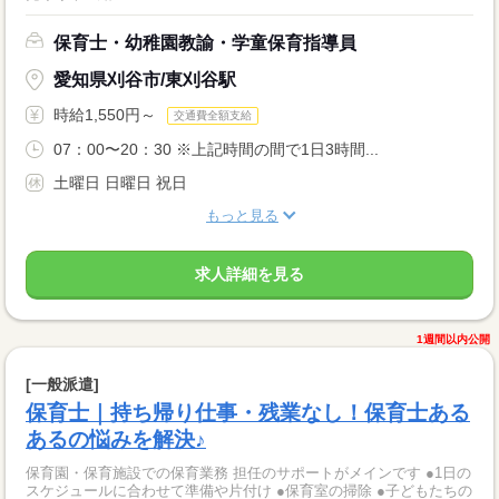
保育士・幼稚園教諭・学童保育指導員
愛知県刈谷市/東刈谷駅
時給1,550円～
交通費全額支給
07：00〜20：30 ※上記時間の間で1日3時間...
土曜日 日曜日 祝日
もっと見る
求人詳細を見る
1週間以内公開
[一般派遣]
保育士｜持ち帰り仕事・残業なし！保育士ある
あるの悩みを解決♪
保育園・保育施設での保育業務 担任のサポートがメインです ●1日の
スケジュールに合わせて準備や片付け ●保育室の掃除 ●子どもたちの