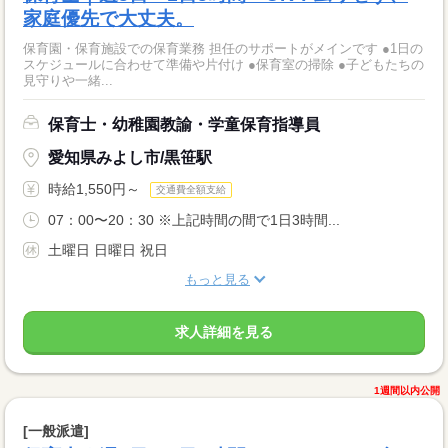
家庭優先で大丈夫。
保育園・保育施設での保育業務 担任のサポートがメインです ●1日の
スケジュールに合わせて準備や片付け ●保育室の掃除 ●子どもたちの
見守りや一緒...
保育士・幼稚園教諭・学童保育指導員
愛知県みよし市/黒笹駅
時給1,550円～
交通費全額支給
07：00〜20：30 ※上記時間の間で1日3時間...
土曜日 日曜日 祝日
もっと見る
求人詳細を見る
1週間以内公開
[一般派遣]