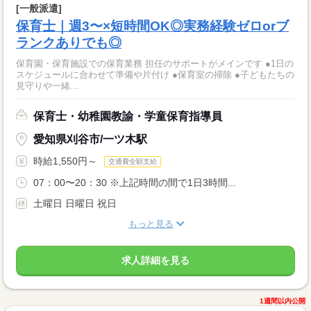
[一般派遣]
保育士｜週3〜×短時間OK◎実務経験ゼロorブ
ランクありでも◎
保育園・保育施設での保育業務 担任のサポートがメインです ●1日の
スケジュールに合わせて準備や片付け ●保育室の掃除 ●子どもたちの
見守りや一緒...
保育士・幼稚園教諭・学童保育指導員
愛知県刈谷市/一ツ木駅
時給1,550円～
交通費全額支給
07：00〜20：30 ※上記時間の間で1日3時間...
土曜日 日曜日 祝日
もっと見る
求人詳細を見る
1週間以内公開