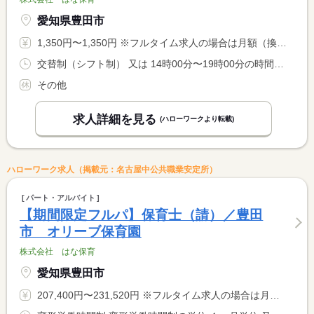
愛知県豊田市
1,350円〜1,350円 ※フルタイム求人の場合は月額（換算額）、パート求人の場合は時間額を表示しています。
交替制（シフト制） 又は 14時00分〜19時00分の時間の間の5時間程度 就業時間に関する特記事項 開園日：月曜日〜土曜日（※日曜日が開園する可能性有） <BR> 休園日：年末年始 <BR> ※勤務時間、日数、応相談 <BR> ※週１９時間以内
その他
求人詳細を見る
(ハローワークより転載)
ハローワーク求人（掲載元：名古屋中公共職業安定所）
パート・アルバイト
【期間限定フルパ】保育士（請）／豊田
市 オリーブ保育園
株式会社 はな保育
愛知県豊田市
207,400円〜231,520円 ※フルタイム求人の場合は月額（換算額）、パート求人の場合は時間額を表示しています。