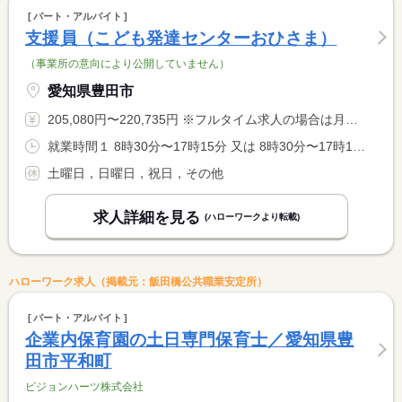
パート・アルバイト
支援員（こども発達センターおひさま）
（事業所の意向により公開していません）
愛知県豊田市
205,080円〜220,735円 ※フルタイム求人の場合は月額（換算額）、パート求人の場合は時間額を表示しています。
就業時間１ 8時30分〜17時15分 又は 8時30分〜17時15分の時間の間の6時間程度 就業時間に関する特記事項 例）８：３０〜１５：３０ <BR> ９：００〜１６：００など勤務時間については応相談
土曜日，日曜日，祝日，その他
求人詳細を見る
(ハローワークより転載)
ハローワーク求人（掲載元：飯田橋公共職業安定所）
パート・アルバイト
企業内保育園の土日専門保育士／愛知県豊
田市平和町
ピジョンハーツ株式会社