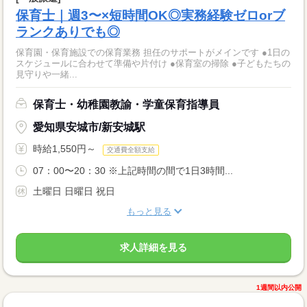
保育士｜週3〜×短時間OK◎実務経験ゼロorブ
ランクありでも◎
保育園・保育施設での保育業務 担任のサポートがメインです ●1日の
スケジュールに合わせて準備や片付け ●保育室の掃除 ●子どもたちの
見守りや一緒...
保育士・幼稚園教諭・学童保育指導員
愛知県安城市/新安城駅
時給1,550円～
交通費全額支給
07：00〜20：30 ※上記時間の間で1日3時間...
土曜日 日曜日 祝日
もっと見る
求人詳細を見る
1週間以内公開