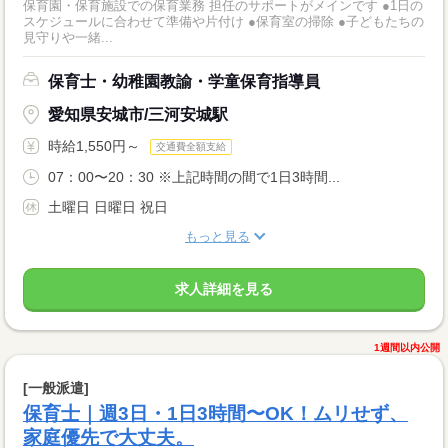
保育園・保育施設での保育業務 担任のサポートがメインです ●1日の
スケジュールに合わせて準備や片付け ●保育室の掃除 ●子どもたちの
見守りや一緒...
保育士・幼稚園教諭・学童保育指導員
愛知県安城市/三河安城駅
時給1,550円～
交通費全額支給
07：00〜20：30 ※上記時間の間で1日3時間...
土曜日 日曜日 祝日
もっと見る
求人詳細を見る
1週間以内公開
[一般派遣]
保育士｜週3日・1日3時間〜OK！ムリせず、
家庭優先で大丈夫。