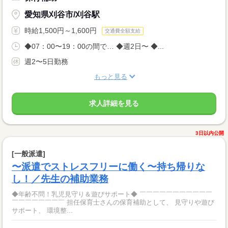
愛知県刈谷市/刈谷駅
時給1,500円～1,600円
交通費全額支給
◆07：00〜19：00の間で… ◆週2日〜 ◆...
週2〜5日勤務
もっと見る
求人詳細を見る
3日以内公開
[一般派遣]
〜派遣でストレスフリーに働く〜持ち帰りな
し！／先生の補助業務
◆年齢不問！乳児見守り＆遊びサポート◆ ￣￣￣￣￣￣￣￣￣￣￣
￣￣￣￣￣￣￣￣ 担任保育士さんの保育補助として、 見守りや遊び
サポート、 環境整...