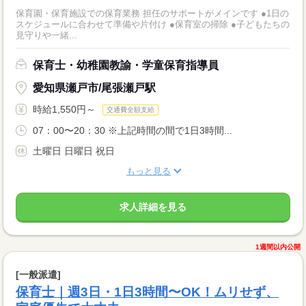
保育園・保育施設での保育業務 担任のサポートがメインです ●1日の
スケジュールに合わせて準備や片付け ●保育室の掃除 ●子どもたちの
見守りや一緒...
保育士・幼稚園教諭・学童保育指導員
愛知県瀬戸市/尾張瀬戸駅
時給1,550円～
交通費全額支給
07：00〜20：30 ※上記時間の間で1日3時間...
土曜日 日曜日 祝日
もっと見る
求人詳細を見る
1週間以内公開
[一般派遣]
保育士｜週3日・1日3時間〜OK！ムリせず、