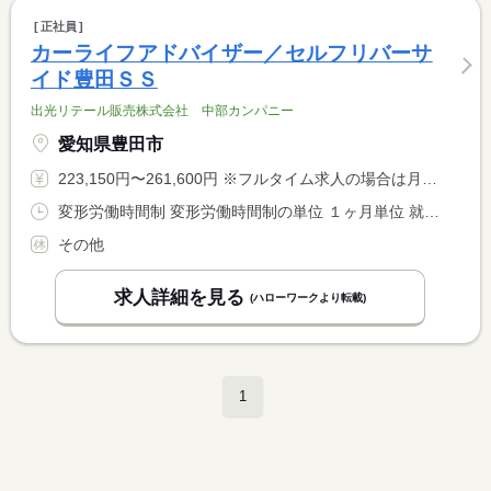
正社員
カーライフアドバイザー／セルフリバーサ
イド豊田ＳＳ
出光リテール販売株式会社 中部カンパニー
愛知県豊田市
223,150円〜261,600円 ※フルタイム求人の場合は月額（換算額）、パート求人の場合は時間額を表示しています。
変形労働時間制 変形労働時間制の単位 １ヶ月単位 就業時間１ 8時00分〜17時00分 就業時間２ 10時00分〜19時00分 就業時間３ 13時00分〜22時00分 就業時間に関する特記事項 ８：００〜２２：００の中で実働８時間（休憩１時間） <BR> ※シフト制（勤務シフトは希望を考慮します） <BR> ※残業は少なめです（月２０時間程度） <BR> └基本的には定時で退社しています
その他
求人詳細を見る
(ハローワークより転載)
1