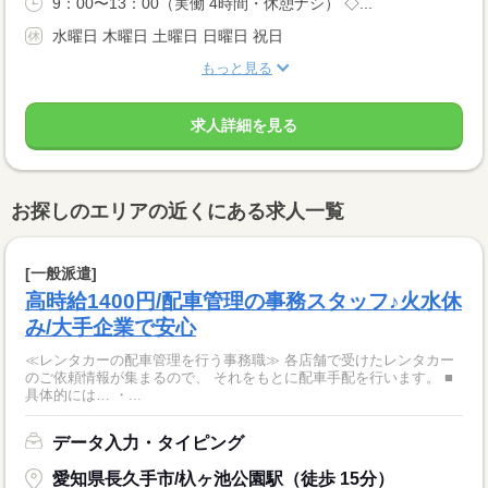
9：00〜13：00（実働 4時間・休憩ナシ） ◇...
水曜日 木曜日 土曜日 日曜日 祝日
もっと見る
求人詳細を見る
お探しのエリアの近くにある求人一覧
[一般派遣]
高時給1400円/配車管理の事務スタッフ♪火水休
み/大手企業で安心
≪レンタカーの配車管理を行う事務職≫ 各店舗で受けたレンタカー
のご依頼情報が集まるので、 それをもとに配車手配を行います。 ■
具体的には… ・...
データ入力・タイピング
愛知県長久手市/杁ヶ池公園駅（徒歩 15分）