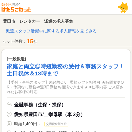
豊田市 レンタカー 派遣の求人募集
派遣スタッフ活躍中に関する求人情報を見てみる
15
ヒット件数：
件
[一般派遣]
家庭と両立◎時短勤務の受付＆事務スタッフ！
土日祝休＆13時まで
【受付・事務スタッフ】未経験OK｜柔軟シフト相談可 ★時間変更O
K・休憩なし勤務や週3日勤務も相談できます★ ■仕事内容 ご来店さ
れたお客様の対応...
金融事務（生保・損保）
愛知県豊田市/上挙母駅（車 2分）
時給1,400円～
交通費全額支給