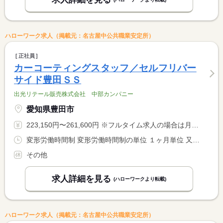
ハローワーク求人（掲載元：名古屋中公共職業安定所）
正社員
カーコーティングスタッフ／セルフリバー
サイド豊田ＳＳ
出光リテール販売株式会社 中部カンパニー
愛知県豊田市
223,150円〜261,600円 ※フルタイム求人の場合は月額（換算額）、パート求人の場合は時間額を表示しています。
変形労働時間制 変形労働時間制の単位 １ヶ月単位 又は 9時00分〜19時00分の時間の間の8時間 就業時間に関する特記事項 ９：００〜１９：００の中で実働８時間（休憩１時間） <BR> ※シフト制（勤務シフトは希望を考慮します） <BR> ※残業は少なめです（月２０時間程度） <BR> └基本的には定時で退社しています
その他
求人詳細を見る
(ハローワークより転載)
ハローワーク求人（掲載元：名古屋中公共職業安定所）