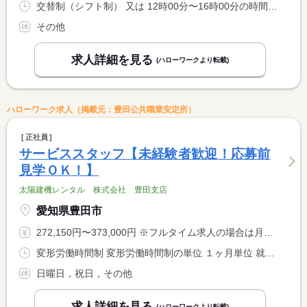
交替制（シフト制） 又は 12時00分〜16時00分の時間の間の2時間以上 就業時間に関する特記事項 ※１日２〜４時間程度（時間応相談） <BR> ※週２〜３日程度 （曜日等応相談） <BR> ※土日勤務できる方、大歓迎
その他
求人詳細を見る
(ハローワークより転載)
ハローワーク求人（掲載元：豊田公共職業安定所）
正社員
サービススタッフ【未経験者歓迎！応募前
見学ＯＫ！】
太陽建機レンタル 株式会社 豊田支店
愛知県豊田市
272,150円〜373,000円 ※フルタイム求人の場合は月額（換算額）、パート求人の場合は時間額を表示しています。
変形労働時間制 変形労働時間制の単位 １ヶ月単位 就業時間１ 7時30分〜16時30分 就業時間２ 9時30分〜18時30分 就業時間に関する特記事項 （１）（２）のシフト制
日曜日，祝日，その他
求人詳細を見る
(ハローワークより転載)