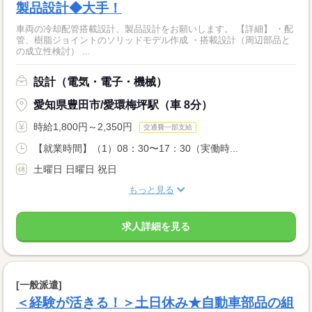
製品設計◆大手！
車両の冷却配管搭載設計、製品設計をお願いします。 【詳細】 ・配
管、樹脂ジョイントのソリッドモデル作成 ・搭載設計（周辺部品と
の成立性検討） ...
設計（電気・電子・機械）
愛知県豊田市/愛環梅坪駅（車 8分）
時給1,800円～2,350円
交通費一部支給
【就業時間】（1）08：30〜17：30（実働時...
土曜日 日曜日 祝日
もっと見る
求人詳細を見る
[一般派遣]
＜経験が活きる！＞土日休み★自動車部品の組