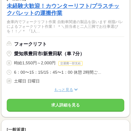
未経験大歓迎！カウンターリフト/プラスチッ
クパレットの運搬作業
倉庫内でフォークリフト作業 自動車関連の製品を扱います 樹脂パレ
によるフォークリフト作業！ ＊＼担当者と二人三脚でお仕事選び
を！！／＊ 『1人...
フォークリフト
愛知県豊田市/新豊田駅（車 7分）
時給1,550円～2,000円
交通費一部支給
6：00〜15：15/15：45〜1：00 休憩 2時間ご...
土曜日 日曜日
もっと見る
求人詳細を見る
[一般派遣]