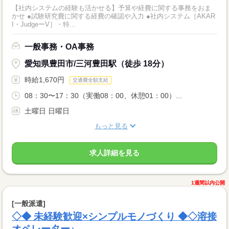
【社内システムの経験も活かせる】予算や経費に関する事務をおま
かせ ●試験研究費に関する経費の確認や入力 ●社内システム［AKAR
I・JudgeーV］・特...
一般事務・OA事務
愛知県豊田市/三河豊田駅（徒歩 18分）
時給1,670円
交通費全額支給
08：30〜17：30（実働08：00、休憩01：00）...
土曜日 日曜日
もっと見る
求人詳細を見る
1週間以内公開
[一般派遣]
◇◆ 未経験歓迎×シンプルモノづくり ◆◇溶接
オペレーター♪