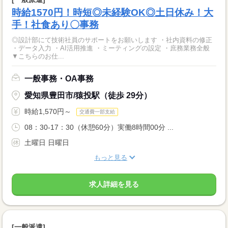
時給1570円！時短◎未経験OK◎土日休み！大
手！社食あり〇事務
◎設計部にて技術社員のサポートをお願いします ・社内資料の修正
・データ入力 ・AI活用推進 ・ミーティングの設定 ・庶務業務全般
▼こちらのお仕...
一般事務・OA事務
愛知県豊田市/猿投駅（徒歩 29分）
時給1,570円～
交通費一部支給
08：30-17：30（休憩60分）実働8時間00分 ...
土曜日 日曜日
もっと見る
求人詳細を見る
[一般派遣]