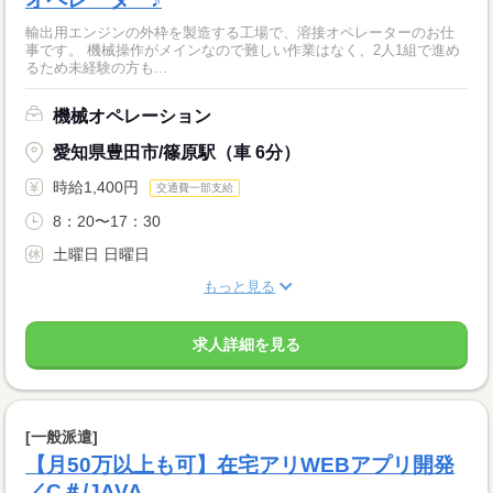
輸出用エンジンの外枠を製造する工場で、溶接オペレーターのお仕
事です。 機械操作がメインなので難しい作業はなく、2人1組で進め
るため未経験の方も...
機械オペレーション
愛知県豊田市/篠原駅（車 6分）
時給1,400円
交通費一部支給
8：20〜17：30
土曜日 日曜日
もっと見る
求人詳細を見る
[一般派遣]
【月50万以上も可】在宅アリWEBアプリ開発
／C＃/JAVA