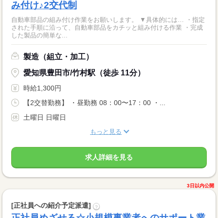
み付け♪2交代制
自動車部品の組み付け作業をお願いします。 ▼具体的には… ・指定
された手順に沿って、自動車部品をカチッと組み付ける作業 ・完成
した製品の簡単な...
製造（組立・加工）
愛知県豊田市/竹村駅（徒歩 11分）
時給1,300円
【2交替勤務】 ・昼勤務 08：00〜17：00 ・...
土曜日 日曜日
もっと見る
求人詳細を見る
3日以内公開
[正社員への紹介予定派遣]
?
正社員めざせる☆小規模事業者へのサポート業