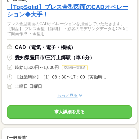
【TopSolid】プレス金型図面のCADオペレー
ション◆大手！
プレス金型図面のCADオペレーションを担当していただきます。
【製品】 プレス金型 【詳細】 ・顧客のモデリングデータをCADに
て図面作成 ・金型を...
CAD（電気・電子・機械）
愛知県豊田市/三河上郷駅（車 6分）
時給1,500円～1,600円
交通費一部支給
【就業時間】（1）08：30〜17：00（実働時...
土曜日 日曜日
もっと見る
求人詳細を見る
[一般派遣]