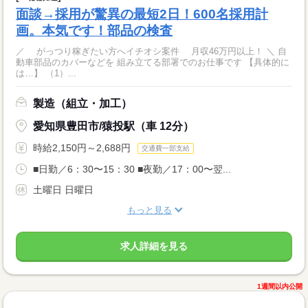
面談→採用が驚異の最短2日！600名採用計
画。本気です！部品の検査
／ がっつり稼ぎたい方へイチオシ案件 月収46万円以上！ ＼ 自
動車部品のカバーなどを 組み立てる部署でのお仕事です 【具体的に
は…】 （1）...
製造（組立・加工）
愛知県豊田市/猿投駅（車 12分）
時給2,150円～2,688円
交通費一部支給
■日勤／6：30〜15：30 ■夜勤／17：00〜翌...
土曜日 日曜日
もっと見る
求人詳細を見る
1週間以内公開