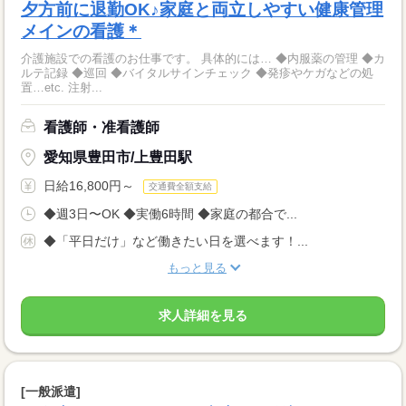
夕方前に退勤OK♪家庭と両立しやすい健康管理
メインの看護＊
介護施設での看護のお仕事です。 具体的には… ◆内服薬の管理 ◆カ
ルテ記録 ◆巡回 ◆バイタルサインチェック ◆発疹やケガなどの処
置…etc. 注射...
看護師・准看護師
愛知県豊田市/上豊田駅
日給16,800円～
交通費全額支給
◆週3日〜OK ◆実働6時間 ◆家庭の都合で...
◆「平日だけ」など働きたい日を選べます！...
もっと見る
求人詳細を見る
[一般派遣]