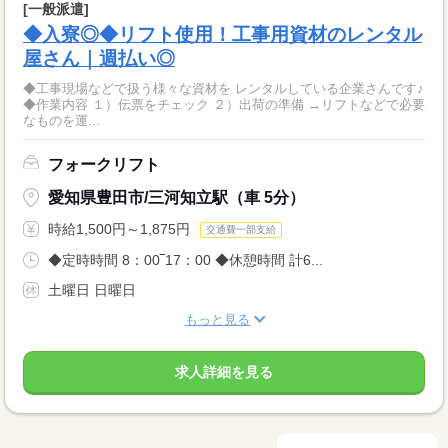
[一般派遣]
◆入寮◎◆リフト使用！工事用資材のレンタル
屋さん｜週払い◎
◆工事現場などで扱う様々な資材を レンタルしている企業さんです♪
◆作業内容 １）伝票をチェック ２）出荷の準備 →リフトなどで必要
なものを運...
フォークリフト
愛知県豊田市/三河知立駅（車 5分）
時給1,500円～1,875円
交通費一部支給
◆定時時間 8：00‾17：00 ◆休憩時間 計6...
土曜日 日曜日
もっと見る
求人詳細を見る