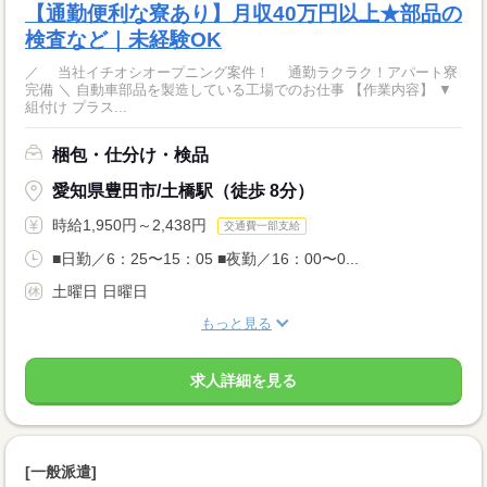
【通勤便利な寮あり】月収40万円以上★部品の
検査など｜未経験OK
／ 当社イチオシオープニング案件！ 通勤ラクラク！アパート寮
完備 ＼ 自動車部品を製造している工場でのお仕事 【作業内容】 ▼
組付け プラス...
梱包・仕分け・検品
愛知県豊田市/土橋駅（徒歩 8分）
時給1,950円～2,438円
交通費一部支給
■日勤／6：25〜15：05 ■夜勤／16：00〜0...
土曜日 日曜日
もっと見る
求人詳細を見る
[一般派遣]