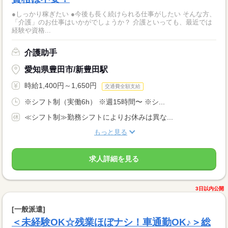
●しっかり稼ぎたい ●今後も長く続けられる仕事がしたい そんな方、
「介護」のお仕事はいかがでしょうか？ 介護といっても、最近では
経験や資格...
介護助手
愛知県豊田市/新豊田駅
時給1,400円～1,650円
交通費全額支給
※シフト制（実働6h） ※週15時間〜 ※シ...
≪シフト制≫勤務シフトによりお休みは異な...
もっと見る
求人詳細を見る
3日以内公開
[一般派遣]
＜未経験OK☆残業ほぼナシ！車通勤OK♪＞総