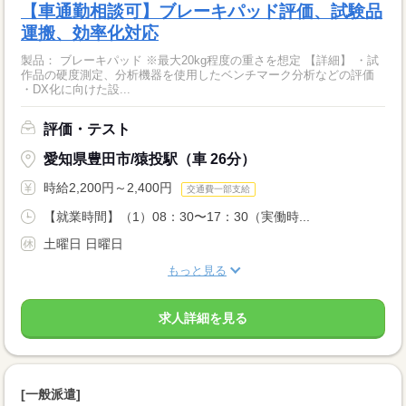
【車通勤相談可】ブレーキパッド評価、試験品
運搬、効率化対応
製品： ブレーキパッド ※最大20kg程度の重さを想定 【詳細】 ・試
作品の硬度測定、分析機器を使用したベンチマーク分析などの評価
・DX化に向けた設...
評価・テスト
愛知県豊田市/猿投駅（車 26分）
時給2,200円～2,400円
交通費一部支給
【就業時間】（1）08：30〜17：30（実働時...
土曜日 日曜日
もっと見る
求人詳細を見る
[一般派遣]