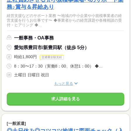
務♪賞与＆昇給あり
経営支援などのサポート業務 〜地域の中小企業や小規模事業者の経
営支援を行うお仕事です〜 ◆事業者からの経営課題や各種相談の受
付・ヒアリング ◆...
一般事務・OA事務
愛知県豊田市/新豊田駅（徒歩 5分）
時給1,800円
交通費全額支給
8：30〜17：30（実働8：00、休憩1：00） ◆...
土曜日 日曜日 祝日
もっと見る
求人詳細を見る
[一般派遣]
◎土日休み◎コツコツ地道に図面チェック（入