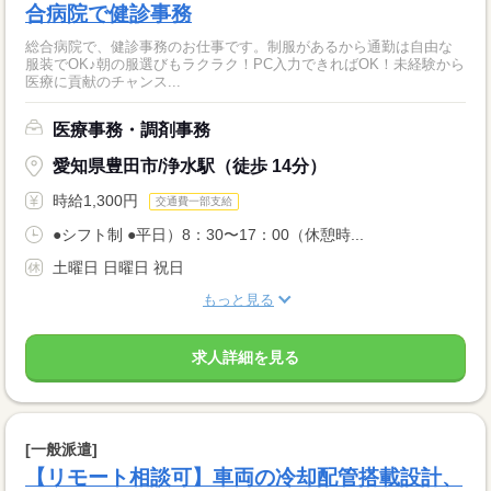
合病院で健診事務
総合病院で、健診事務のお仕事です。制服があるから通勤は自由な
服装でOK♪朝の服選びもラクラク！PC入力できればOK！未経験から
医療に貢献のチャンス...
医療事務・調剤事務
愛知県豊田市/浄水駅（徒歩 14分）
時給1,300円
交通費一部支給
●シフト制 ●平日）8：30〜17：00（休憩時...
土曜日 日曜日 祝日
もっと見る
求人詳細を見る
[一般派遣]
【リモート相談可】車両の冷却配管搭載設計、