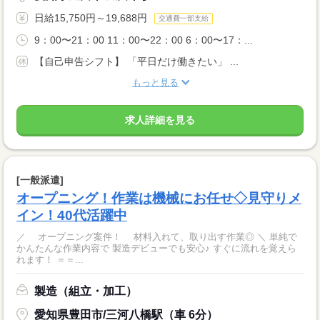
日給15,750円～19,688円
交通費一部支給
9：00〜21：00 11：00〜22：00 6：00〜17：...
【自己申告シフト】 「平日だけ働きたい」 ...
もっと見る
求人詳細を見る
[一般派遣]
オープニング！作業は機械にお任せ◇見守りメ
イン！40代活躍中
／ オープニング案件！ 材料入れて、取り出す作業◎ ＼ 単純で
かんたんな作業内容で 製造デビューでも安心♪ すぐに流れを覚えら
れます！ ＝＝...
製造（組立・加工）
愛知県豊田市/三河八橋駅（車 6分）