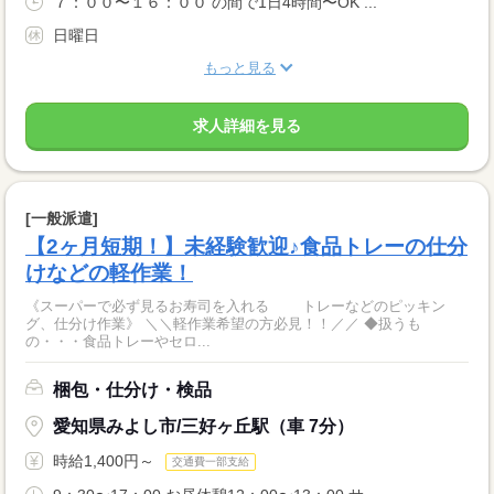
７：００〜１６：００ の間で1日4時間〜OK ...
日曜日
もっと見る
求人詳細を見る
[一般派遣]
【2ヶ月短期！】未経験歓迎♪食品トレーの仕分
けなどの軽作業！
《スーパーで必ず見るお寿司を入れる トレーなどのピッキン
グ、仕分け作業》 ＼＼軽作業希望の方必見！！／／ ◆扱うも
の・・・食品トレーやセロ...
梱包・仕分け・検品
愛知県みよし市/三好ヶ丘駅（車 7分）
時給1,400円～
交通費一部支給