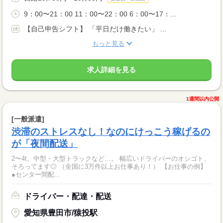
9：00〜21：00 11：00〜22：00 6：00〜17：...
【自己申告シフト】 「平日だけ働きたい」 ...
もっと見る
求人詳細を見る
1週間以内公開
[一般派遣]
渋滞のストレスなし！なのにけっこう稼げるの
が「夜間配送」
2〜4t、中型・大型トラックなど…。 幅広いドライバーのオシゴト、
そろってます◎ （全国に3万件以上お仕事あり！） 【お仕事の例】
●センター間配...
ドライバー・配達・配送
愛知県豊田市/猿投駅