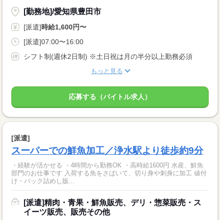
[勤務地]/愛知県豊田市
[派遣]
時給1,600円〜
[派遣]07:00〜16:00
シフト制(週休2日制) ※土日祝は月の半分以上勤務必須
もっと見る
応募する（バイトル求人）
[派遣]
スーパーでの鮮魚加工／浄水駅より徒歩約9分
・経験が活かせる ・4時間から勤務OK ・高時給1600円 水産、鮮魚
部門のお仕事です 入荷する魚をさばいて、切り身や刺身に加工 値付
け・パック詰めし販...
[派遣]精肉・青果・鮮魚販売、デリ・惣菜販売・ス
イーツ販売、販売その他