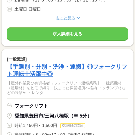
土曜日 日曜日
もっと見る
求人詳細を見る
[一般派遣]
【手選別・分別・洗浄・運搬】◎フォークリフ
ト運転士活躍中◎
【屋外作業及び有資格者→フォークリフト運転業務】 ・建築機材
（足場材）をヒモで縛り、決まった保管場所へ格納 ・クランプ材な
どの袋詰め ・レンタ...
フォークリフト
愛知県豊田市/三河八橋駅（車 5分）
時給1,450円～1,500円
交通費全額支給
勤務時間：8：00〜17：00（実働7.5時間） ...