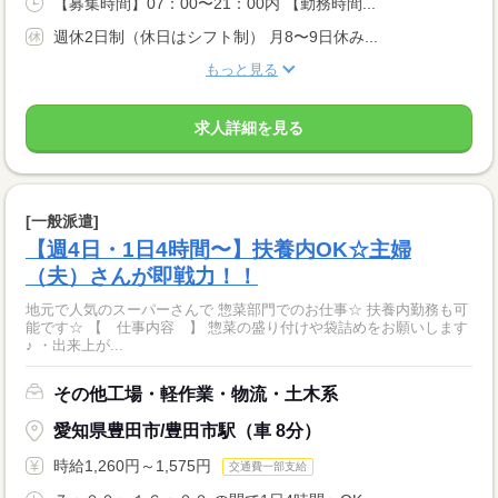
【募集時間】07：00〜21：00内 【勤務時間...
週休2日制（休日はシフト制） 月8〜9日休み...
もっと見る
求人詳細を見る
[一般派遣]
【週4日・1日4時間〜】扶養内OK☆主婦
（夫）さんが即戦力！！
地元で人気のスーパーさんで 惣菜部門でのお仕事☆ 扶養内勤務も可
能です☆ 【 仕事内容 】 惣菜の盛り付けや袋詰めをお願いします
♪ ・出来上が...
その他工場・軽作業・物流・土木系
愛知県豊田市/豊田市駅（車 8分）
時給1,260円～1,575円
交通費一部支給