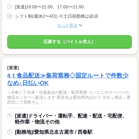
[派遣]18:00〜21:00、17:00〜21:00
シフト制(週休2〜4日) ※土日祝勤務は必須
もっと見る
応募する（バイトル求人）
[派遣]
4ｔ食品配送≫集荷業務◇固定ルートで件数少
なめ♪日払いOK
＼4t車にて冷凍・冷蔵食品の配送・集荷業務 コンビニやスーパーの
物流センターへ配送します 配送先は愛知県内ばかり 出社→積込→豊
田市にて荷降ろし...
[派遣]ドライバー・運転手、配達・配送・宅配便、
軽作業・物流その他
[勤務地]/愛知県北名古屋市 / 西春駅