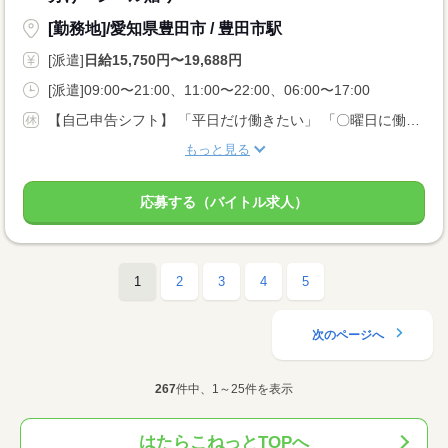
[勤務地]/愛知県豊田市 / 豊田市駅
[派遣]
日給15,750円〜19,688円
[派遣]09:00〜21:00、11:00〜22:00、06:00〜17:00
【自己申告シフト】 「平日だけ働きたい」 「〇曜日に働きたい」 など、働き方は自分で選べます。 曜日・時間についてのご希望も 面談の際に教えてくださいね ※こちらは8t限定中型免許以上のお仕事の例です
もっと見る
応募する（バイトル求人）
1
2
3
4
5
次のページへ
267
件中、1～25件を表示
はたらこねっとTOPへ