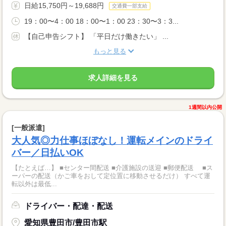
日給15,750円～19,688円
交通費一部支給
19：00〜4：00 18：00〜1：00 23：30〜3：3...
【自己申告シフト】 「平日だけ働きたい」 ...
もっと見る
求人詳細を見る
1週間以内公開
[一般派遣]
大人気◎力仕事ほぼなし！運転メインのドライ
バー／日払いOK
【たとえば…】 ■センター間配送 ■介護施設の送迎 ■郵便配送 ■ス
ーパーの配送（かご車をおして定位置に移動させるだけ） すべて運
転以外は最低...
ドライバー・配達・配送
愛知県豊田市/豊田市駅