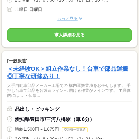
2交替制 （1）8：00〜16：50 （2）21：10〜...
土曜日 日曜日
もっと見る
求人詳細を見る
[一般派遣]
＜未経験OK＞組立作業なし！台車で部品運搬
◎丁寧な研修あり！
大手自動車部品メーカー工場での 構内運搬業務をお任せします。 手
押し台車で部品を各製造ラインへ 届ける作業がメインです。 ▼具体
的には… ・伝票...
品出し・ピッキング
愛知県豊田市/三河八橋駅（車 6分）
時給1,500円～1,875円
交通費一部支給
2交替制 （1）8：00〜16：50 （2）21：10〜...