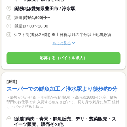
[勤務地]/愛知県豊田市 / 浄水駅
[派遣]
時給1,600円〜
[派遣]07:00〜16:00
シフト制(週休2日制) ※土日祝は月の半分以上勤務必須
もっと見る
応募する（バイトル求人）
[派遣]
スーパーでの鮮魚加工／浄水駅より徒歩約9分
・経験が活かせる ・4時間から勤務OK ・高時給1600円 水産、鮮魚
部門のお仕事です 入荷する魚をさばいて、切り身や刺身に加工 値付
け・パック詰めし販...
[派遣]精肉・青果・鮮魚販売、デリ・惣菜販売・ス
イーツ販売、販売その他