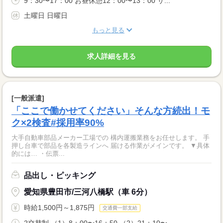
9：30〜17：00 お昼休憩12：00〜13：00 サ...
土曜日 日曜日
もっと見る
求人詳細を見る
[一般派遣]
「ここで働かせてください」そんな方続出！モ
ク×2検査#採用率90%
大手自動車部品メーカー工場での 構内運搬業務をお任せします。 手
押し台車で部品を各製造ラインへ 届ける作業がメインです。 ▼具体
的には… ・伝票...
品出し・ピッキング
愛知県豊田市/三河八橋駅（車 6分）
時給1,500円～1,875円
交通費一部支給