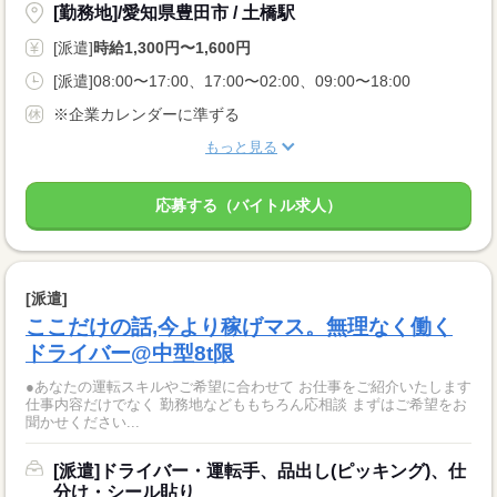
[勤務地]/愛知県豊田市 / 土橋駅
[派遣]
時給1,300円〜1,600円
[派遣]08:00〜17:00、17:00〜02:00、09:00〜18:00
※企業カレンダーに準ずる
もっと見る
応募する（バイトル求人）
[派遣]
ここだけの話,今より稼げマス。無理なく働く
ドライバー@中型8t限
●あなたの運転スキルやご希望に合わせて お仕事をご紹介いたします
仕事内容だけでなく 勤務地などももちろん応相談 まずはご希望をお
聞かせください...
[派遣]ドライバー・運転手、品出し(ピッキング)、仕
分け・シール貼り