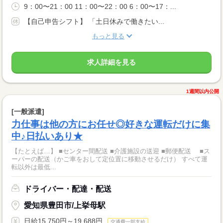
9：00〜21：00 11：00〜22：00 6：00〜17：...
【自己申告シフト】 「土日休みで働きたい...
もっと見る
求人詳細を見る
1週間以内公開
[一般派遣]
力仕事は他の方にお任せ◎好きな運転だけに集
中♪日払いあり★
【たとえば…】 ■センター間配送 ■介護施設の送迎 ■郵便配送 ■ス
ーパーの配送（かご車をおして定位置に移動させるだけ） すべて運
転以外は最低...
ドライバー・配達・配送
愛知県豊田市/上挙母駅
日給15,750円～19,688円
交通費一部支給