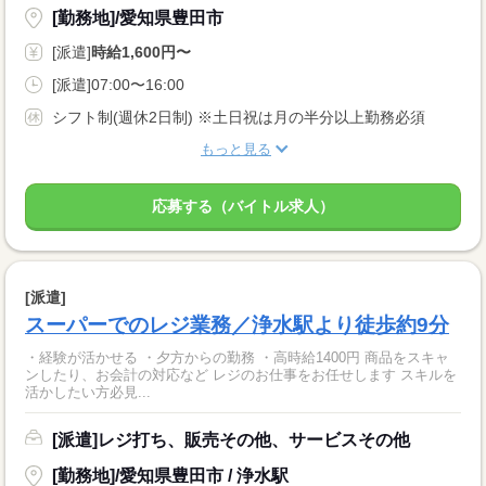
[勤務地]/愛知県豊田市
[派遣]
時給1,600円〜
[派遣]07:00〜16:00
シフト制(週休2日制) ※土日祝は月の半分以上勤務必須
もっと見る
応募する（バイトル求人）
[派遣]
スーパーでのレジ業務／浄水駅より徒歩約9分
・経験が活かせる ・夕方からの勤務 ・高時給1400円 商品をスキャ
ンしたり、お会計の対応など レジのお仕事をお任せします スキルを
活かしたい方必見...
[派遣]レジ打ち、販売その他、サービスその他
[勤務地]/愛知県豊田市 / 浄水駅