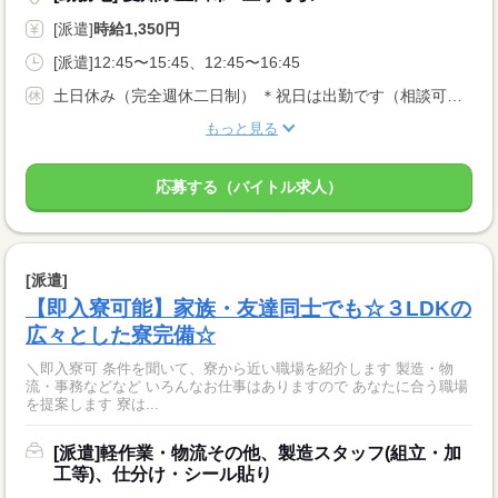
[派遣]
時給1,350円
[派遣]12:45〜15:45、12:45〜16:45
土日休み（完全週休二日制） ＊祝日は出勤です（相談可） ＊年間休日年120日前後 ＊長期連休あり（年末年始ほか） ＊有給休暇：入社6ヶ月後に付与 ※週4日間勤務：7日間 ※週5日間勤務：10日間
もっと見る
応募する（バイトル求人）
[派遣]
【即入寮可能】家族・友達同士でも☆３LDKの
広々とした寮完備☆
＼即入寮可 条件を聞いて、寮から近い職場を紹介します 製造・物
流・事務などなど いろんなお仕事はありますので あなたに合う職場
を提案します 寮は...
[派遣]軽作業・物流その他、製造スタッフ(組立・加
工等)、仕分け・シール貼り