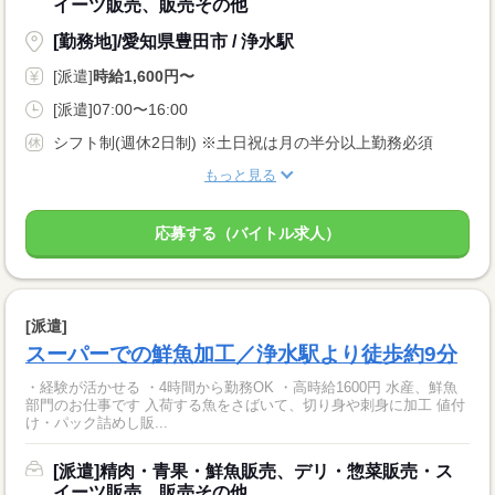
イーツ販売、販売その他
[勤務地]/愛知県豊田市 / 浄水駅
[派遣]
時給1,600円〜
[派遣]07:00〜16:00
シフト制(週休2日制) ※土日祝は月の半分以上勤務必須
もっと見る
応募する（バイトル求人）
[派遣]
スーパーでの鮮魚加工／浄水駅より徒歩約9分
・経験が活かせる ・4時間から勤務OK ・高時給1600円 水産、鮮魚
部門のお仕事です 入荷する魚をさばいて、切り身や刺身に加工 値付
け・パック詰めし販...
[派遣]精肉・青果・鮮魚販売、デリ・惣菜販売・ス
イーツ販売、販売その他