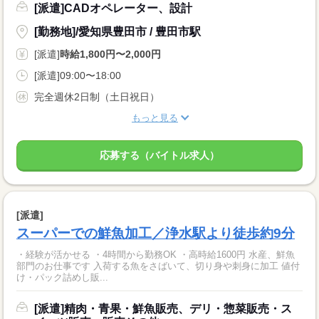
[派遣]CADオペレーター、設計
[勤務地]/愛知県豊田市 / 豊田市駅
[派遣]
時給1,800円〜2,000円
[派遣]09:00〜18:00
完全週休2日制（土日祝日）
もっと見る
応募する（バイトル求人）
[派遣]
スーパーでの鮮魚加工／浄水駅より徒歩約9分
・経験が活かせる ・4時間から勤務OK ・高時給1600円 水産、鮮魚
部門のお仕事です 入荷する魚をさばいて、切り身や刺身に加工 値付
け・パック詰めし販...
[派遣]精肉・青果・鮮魚販売、デリ・惣菜販売・ス