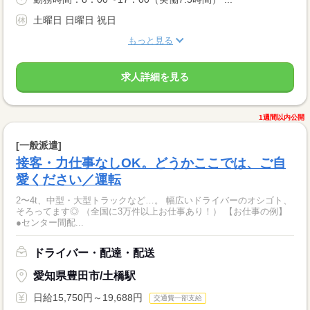
土曜日 日曜日 祝日
もっと見る
求人詳細を見る
1週間以内公開
[一般派遣]
接客・力仕事なしOK。どうかここでは、ご自
愛ください／運転
2〜4t、中型・大型トラックなど…。 幅広いドライバーのオシゴト、
そろってます◎ （全国に3万件以上お仕事あり！） 【お仕事の例】
●センター間配...
ドライバー・配達・配送
愛知県豊田市/土橋駅
日給15,750円～19,688円
交通費一部支給