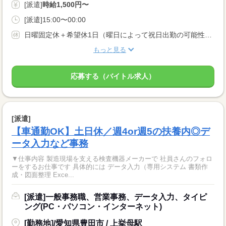
[派遣]
時給1,500円〜
[派遣]15:00〜00:00
日曜固定休＋希望休1日（曜日によって祝日出勤の可能性あり）
もっと見る
応募する（バイトル求人）
[派遣]
【車通勤OK】土日休／週4or週5の扶養内◎デ
ータ入力など事務
▼仕事内容 製造現場を支える検査機器メーカーで 社員さんのフォロ
ーをするお仕事です 具体的には データ入力（専用システム 書類作
成・図面整理 Exce...
[派遣]一般事務職、営業事務、データ入力、タイピ
ング(PC・パソコン・インターネット)
[勤務地]/愛知県豊田市 / 上挙母駅