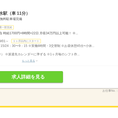
駅（車 11分）
・無料駐車場完備
費一部支給
時給1700円×8時間×22日 月収34万円以上可能！ ※...
/01～
１ヶ月以内にスタート
：15/24：30〜9：15 ※実働8時間・3交替制 ※お昼休憩45分+小休...
 ※派遣先カレンダーに準ずる ※1ヶ月毎のシフト作...
もっと見る
求人詳細を見る
お仕事No.