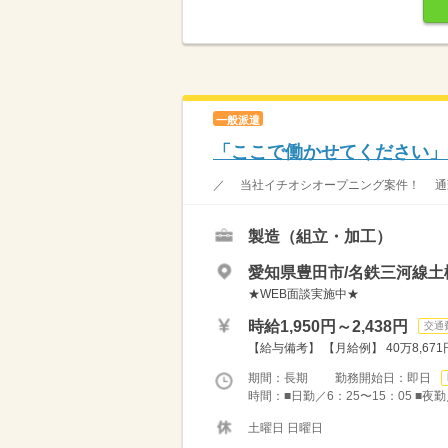
一般派遣
「ここで働かせてください」そ
／ 当社イチオシオープニング案件！ 通勤ラ
製造（組立・加工）
愛知県豊田市/名鉄三河線土
★WEB面談実施中★
時給1,950円～2,438円
交通
【給与備考】 【月給例】 40万8,67
期間：長期 勤務開始日：即日
時間：■日勤／6：25〜15：05 ■夜勤
土曜日 日曜日