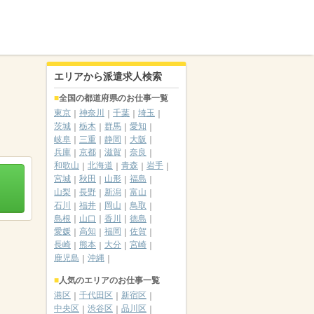
エリアから派遣求人検索
全国の都道府県のお仕事一覧
東京
神奈川
千葉
埼玉
茨城
栃木
群馬
愛知
岐阜
三重
静岡
大阪
兵庫
京都
滋賀
奈良
和歌山
北海道
青森
岩手
宮城
秋田
山形
福島
山梨
長野
新潟
富山
石川
福井
岡山
鳥取
島根
山口
香川
徳島
愛媛
高知
福岡
佐賀
長崎
熊本
大分
宮崎
鹿児島
沖縄
人気のエリアのお仕事一覧
港区
千代田区
新宿区
中央区
渋谷区
品川区