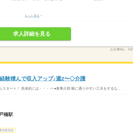
もっと見る
求人詳細を見る
お仕事No.：
N2
経験積んで収入アップ♪週2〜◇介護
スタート！ 具体的には・・・⇒ ●食事介助 喉に通りやすい工夫をするな...
戸橋駅
費全額支給