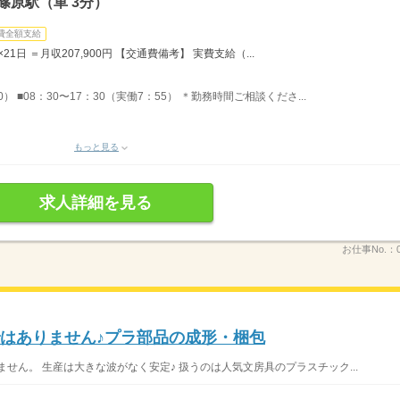
篠原駅（車 3分）
費全額支給
×21日 ＝月収207,900円 【交通費備考】 実費支給（...
0） ■08：30〜17：30（実働7：55） ＊勤務時間ご相談くださ...
もっと見る
求人詳細を見る
お仕事No.：
ではありません♪プラ部品の成形・梱包
せん。 生産は大きな波がなく安定♪ 扱うのは人気文房具のプラスチック...