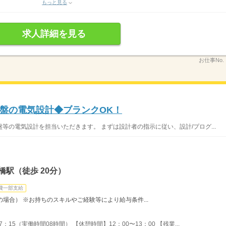
もっと見る
求人詳細を見る
お仕事No.
御盤の電気設計◆ブランクOK！
等の電気設計を担当いただきます。 まずは設計者の指示に従い、設計/プログ...
橋駅（徒歩 20分）
費一部支給
時間の場合） ※お持ちのスキルやご経験等により給与条件...
：15（実働時間08時間） 【休憩時間】12：00〜13：00 【残業...