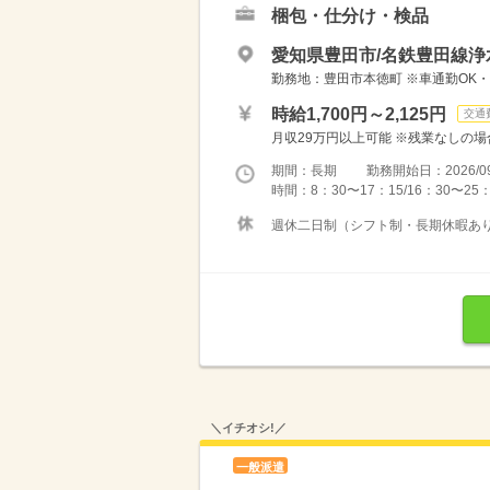
梱包・仕分け・検品
愛知県豊田市/名鉄豊田線浄水
勤務地：豊田市本徳町 ※車通勤OK
時給1,700円～2,125円
交通
月収29万円以上可能 ※残業なしの場合 
期間：長期 勤務開始日：2026/09
時間：8：30〜17：15/16：30〜25
週休二日制（シフト制・長期休暇あり）
＼イチオシ!／
一般派遣