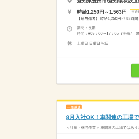
愛知県豊田市/愛知環状鉄道
時給1,250円～1,563円
交通
【給与備考】 時給1,250円×7.92時間
期間：長期
時間：■09：00〜17：05（実働7：0
土曜日 日曜日 祝日
一般派遣
8月入社OK！車関連の工場
＜計量・梱包作業＞ 車関連の工場ではありま