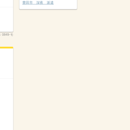
豊田市 深夜 派遣
：
0849-モ