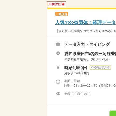
3日以内公開
一般派遣
人気の公益団体！経理データ
【落ち着いた環境でコツコツ取り組める】経理
データ入力・タイピング
愛知県豊田市/名鉄三河線豊
※無料駐車場あり（徒歩2〜3分）
時給1,550円
交通費全額支給
月収例 248,000円
期間：長期
時間：08：30〜17：30（実働08：
土曜日 日曜日 祝日