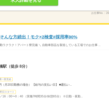
求人詳細を見る
お仕事No.：
26
んな方続出！モク×2検査#採用率90%
クラク！アパート寮完備 ＼ 自動車部品を製造している工場でのお仕事 ...
橋駅（徒歩 8分）
費一部支給
1円（月20日勤務の場合） 【給与の支払い日】 ■週払い...
即日スタート
／16：00〜0：40 （実働7時間35分/休憩65分） ※日勤・夜勤...