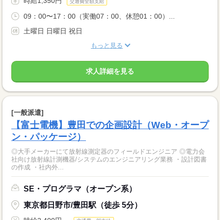
時給1,350円
交通費全額支給
09：00〜17：00（実働07：00、休憩01：00）...
土曜日 日曜日 祝日
もっと見る
求人詳細を見る
[一般派遣]
【富士電機】豊田での企画設計（Web・オープ
ン・パッケージ）
◎大手メーカーにて放射線測定器のフィールドエンジニア ◎電力会
社向け放射線計測機器/システムのエンジニアリング業務 ・設計図書
の作成 ・社内外...
SE・プログラマ（オープン系）
東京都日野市/豊田駅（徒歩 5分）