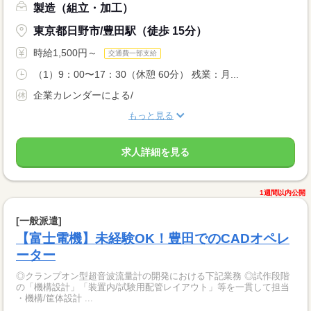
製造（組立・加工）
東京都日野市/豊田駅（徒歩 15分）
時給1,500円～
交通費一部支給
（1）9：00〜17：30（休憩 60分） 残業：月...
企業カレンダーによる/
もっと見る
求人詳細を見る
1週間以内公開
[一般派遣]
【富士電機】未経験OK！豊田でのCADオペレ
ーター
◎クランプオン型超音波流量計の開発における下記業務 ◎試作段階
の「機構設計」「装置内/試験用配管レイアウト」等を一貫して担当
・機構/筐体設計 ...