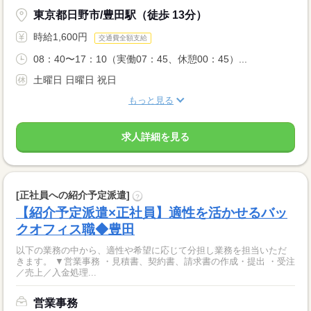
東京都日野市/豊田駅（徒歩 13分）
時給1,600円
交通費全額支給
08：40〜17：10（実働07：45、休憩00：45）...
土曜日 日曜日 祝日
もっと見る
求人詳細を見る
[正社員への紹介予定派遣]
?
【紹介予定派遣×正社員】適性を活かせるバッ
クオフィス職◆豊田
以下の業務の中から、適性や希望に応じて分担し業務を担当いただ
きます。 ▼営業事務 ・見積書、契約書、請求書の作成・提出 ・受注
／売上／入金処理...
営業事務