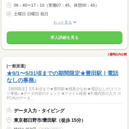
08：40〜17：10（実働07：45、休憩00：45）
土曜日 日曜日 祝日
もっと見る
求人詳細を見る
1週間以内公開
[一般派遣]
★9/1〜5/31頃までの期間限定★豊田駅！電話
なしの事務♪
【期間限定】5月末頃まで★豊田駅★残業少なめ★電話なしのコツコ
ツ事務♪ ■データ内容のチェック ■ファイル検索 ■不備内容の入力 ※
PC内のデータ...
データ入力・タイピング
東京都日野市/豊田駅（徒歩 15分）