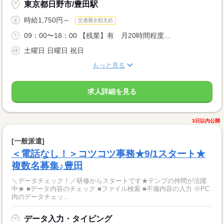
東京都日野市/豊田駅
時給1,750円～
交通費全額支給
09：00〜18：00 【残業】有 月20時間程度...
土曜日 日曜日 祝日
もっと見る
求人詳細を見る
3日以内公開
[一般派遣]
＜電話なし！＞コツコツ事務★9/1スタート★
複数名募集♪豊田
＼データチェック！／研修からスタートです★テンプの仲間が活躍
中★ ■データ内容のチェック ■ファイル検索 ■不備内容の入力 ※PC
内のデータチェッ...
データ入力・タイピング