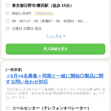
東京都日野市/豊田駅（徒歩 15分）
時給1,350円
交通費全額支給
09：00〜17：00（実働07：00、休憩01：00）...
土曜日 日曜日 祝日
もっと見る
求人詳細を見る
[一般派遣]
＜9月×4名募集＞同期と一緒に開始◎製品に関
する問い合わせ対応
【OJTあり♪】9月スタート★経験いかせる！テレマのお仕事 ●問い合
わせの一次受付（会社名/担当者/電話番号/問合せ内容確認） ●システ
ムへデータ入...
コールセンター（テレフォンオペレーター）