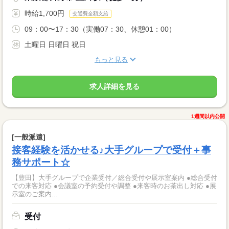
時給1,700円
交通費全額支給
09：00〜17：30（実働07：30、休憩01：00）
土曜日 日曜日 祝日
もっと見る
求人詳細を見る
1週間以内公開
[一般派遣]
接客経験を活かせる♪大手グループで受付＋事
務サポート☆
【豊田】大手グループで企業受付／総合受付や展示室案内 ●総合受付
での来客対応 ●会議室の予約受付や調整 ●来客時のお茶出し対応 ●展
示室のご案内...
受付