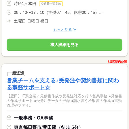
時給1,600円
交通費全額支給
08：40〜17：10（実働07：45、休憩00：45）...
土曜日 日曜日 祝日
もっと見る
求人詳細を見る
1週間以内公開
[一般派遣]
営業チームを支える♪受発注や契約書類に関わ
る事務サポート☆
【豊田】IT系企業／見積書作成や受発注対応を行う営業事務 ●見積書
の作成サポート ●受発注データの登録 ●請求書や検収書の作成 ●書類
管理やファイ...
一般事務・OA事務
東京都日野市/豊田駅（徒歩 5分）