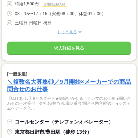
時給1,500円
交通費全額支給
08：15〜17：15（実働08：00、休憩01：00）...
土曜日 日曜日 祝日
もっと見る
求人詳細を見る
[一般派遣]
＼複数名大募集◎／9月開始×メーカーでの商品
問合せのお仕事
【OJTあり♪】9月スタート★経験いかせる！テレマのお仕事 ●問い合
わせの一次受付（会社名/担当者/電話番号/問合せ内容確認） ●システ
ムへデータ入...
コールセンター（テレフォンオペレーター）
東京都日野市/豊田駅（徒歩 13分）