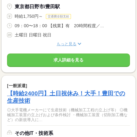
東京都日野市/豊田駅
時給1,750円～
交通費全額支給
09：00〜18：00 【残業】有 20時間程度／...
土曜日 日曜日 祝日
もっと見る
求人詳細を見る
[一般派遣]
【時給2400円】土日祝休み！大手！豊田での
生産技術
◎大手電機メーカーにて生産技術（機械加工工程の立上げ等） ◎機
械加工装置の立上げおよび条件検討 ・機械加工装置（切削加工機な
ど）の新規導入に...
その他IT・技術系