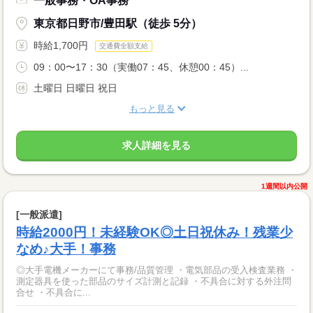
一般事務・OA事務
東京都日野市/豊田駅（徒歩 5分）
時給1,700円
交通費全額支給
09：00〜17：30（実働07：45、休憩00：45）...
土曜日 日曜日 祝日
もっと見る
求人詳細を見る
1週間以内公開
[一般派遣]
時給2000円！未経験OK◎土日祝休み！残業少
なめ♪大手！事務
◎大手電機メーカーにて事務/品質管理 ・電気部品の受入検査業務 ・
測定器具を使った部品のサイズ計測と記録 ・不具合に対する外注問
合せ ・不具合に...