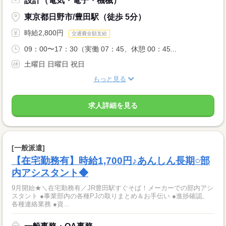
設計（電気・電子・機械）
東京都日野市/豊田駅（徒歩 5分）
時給2,800円
交通費全額支給
09：00〜17：30（実働 07：45、休憩 00：45...
土曜日 日曜日 祝日
もっと見る
求人詳細を見る
[一般派遣]
【在宅勤務有】時給1,700円♪あんしん長期○部
内アシスタント◆
9月開始★＼在宅勤務有／JR豊田駅すぐそば！メーカーでの部内アシ
スタント ●事業部内の各種PJの取りまとめ＆お手伝い ●進捗確認、
各種連絡業務 ●資...