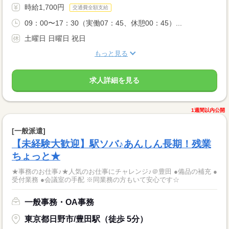
時給1,700円
交通費全額支給
09：00〜17：30（実働07：45、休憩00：45）...
土曜日 日曜日 祝日
もっと見る
求人詳細を見る
1週間以内公開
[一般派遣]
【未経験大歓迎】駅ソバ♪あんしん長期！残業
ちょっと★
★事務のお仕事♪★人気のお仕事にチャレンジ♪＠豊田 ●備品の補充 ●
受付業務 ●会議室の手配 ※同業務の方もいて安心です☆
一般事務・OA事務
東京都日野市/豊田駅（徒歩 5分）