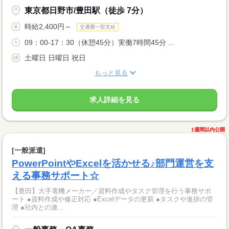
東京都日野市/豊田駅（徒歩 7分）
時給2,400円～
交通費一部支給
09：00-17：30（休憩45分）実働7時間45分 ...
土曜日 日曜日 祝日
もっと見る
求人詳細を見る
1週間以内公開
[一般派遣]
PowerPointやExcelを活かせる♪部門運営を支
える事務サポート☆
【豊田】大手電機メーカー／資料作成やタスク管理を行う事務サポ
ート ●資料作成や修正対応 ●Excelデータの更新 ●タスクや進捗の管
理 ●社内との連...