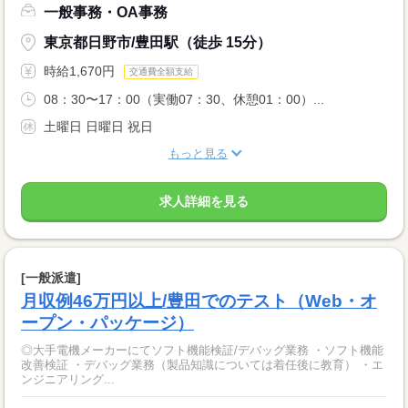
一般事務・OA事務
東京都日野市/豊田駅（徒歩 15分）
時給1,670円
交通費全額支給
08：30〜17：00（実働07：30、休憩01：00）...
土曜日 日曜日 祝日
もっと見る
求人詳細を見る
[一般派遣]
月収例46万円以上/豊田でのテスト（Web・オ
ープン・パッケージ）
◎大手電機メーカーにてソフト機能検証/デバッグ業務 ・ソフト機能
改善検証 ・デバッグ業務（製品知識については着任後に教育） ・エ
ンジニアリング...