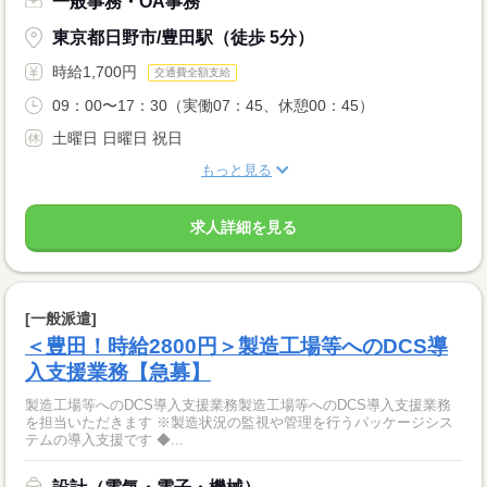
一般事務・OA事務
東京都日野市/豊田駅（徒歩 5分）
時給1,700円
交通費全額支給
09：00〜17：30（実働07：45、休憩00：45）
土曜日 日曜日 祝日
もっと見る
求人詳細を見る
[一般派遣]
＜豊田！時給2800円＞製造工場等へのDCS導
入支援業務【急募】
製造工場等へのDCS導入支援業務製造工場等へのDCS導入支援業務
を担当いただきます ※製造状況の監視や管理を行うパッケージシス
テムの導入支援です ◆...