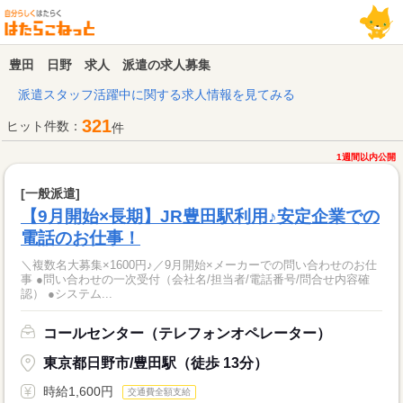
豊田 日野 求人 派遣の求人募集
派遣スタッフ活躍中に関する求人情報を見てみる
321
ヒット件数：
件
1週間以内公開
[一般派遣]
【9月開始×長期】JR豊田駅利用♪安定企業での
電話のお仕事！
＼複数名大募集×1600円♪／9月開始×メーカーでの問い合わせのお仕
事 ●問い合わせの一次受付（会社名/担当者/電話番号/問合せ内容確
認） ●システム...
コールセンター（テレフォンオペレーター）
東京都日野市/豊田駅（徒歩 13分）
時給1,600円
交通費全額支給