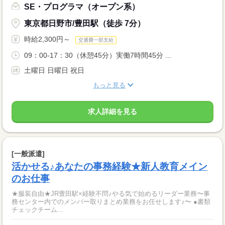
SE・プログラマ（オープン系）
東京都日野市/豊田駅（徒歩 7分）
時給2,300円～
交通費一部支給
09：00-17：30（休憩45分）実働7時間45分 ...
土曜日 日曜日 祝日
もっと見る
求人詳細を見る
[一般派遣]
活かせる♪あなたの事務経験★新人教育メイン
のお仕事
★服装自由★JR豊田駅×経験不問♪やる気で始めるリーダー業務〜事
務センター内でのメンバー取りまとめ業務をお任せします♪〜 ●書類
チェックチーム...