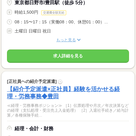
東京都日野市/豊田駅（徒歩 5分）
時給1,500円
交通費全額支給
08：15〜17：15（実働08：00、休憩01：00）...
土曜日 日曜日 祝日
もっと見る
求人詳細を見る
[正社員への紹介予定派遣]
?
【紹介予定派遣×正社員】経験を活かせる経
理・労務事務◆豊田
≪経理・労務事務ポジション≫ ［1］伝票処理や月次／年次決算など
の経理（支払処理・受注売上入金処理） ［2］入退社手続き／給与計
算／各種保険手続...
経理・会計・財務