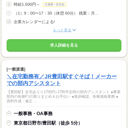
時給1,500円～
交通費一部支給
（1）9：00〜17：30（休憩 60分） 残業：月...
企業カレンダーによる/
もっと見る
求人詳細を見る
[一般派遣]
＼在宅勤務有／JR豊田駅すぐそば！メーカー
での部内アシスタント
【豊田駅】在宅あり☆1700円♪17時半定時の部内アシスタント ●事業
部内の各種PJの取りまとめ＆お手伝い ●進捗確認、各種連絡業務 ●
資料作成・修正 ...
一般事務・OA事務
東京都日野市/豊田駅（徒歩 5分）