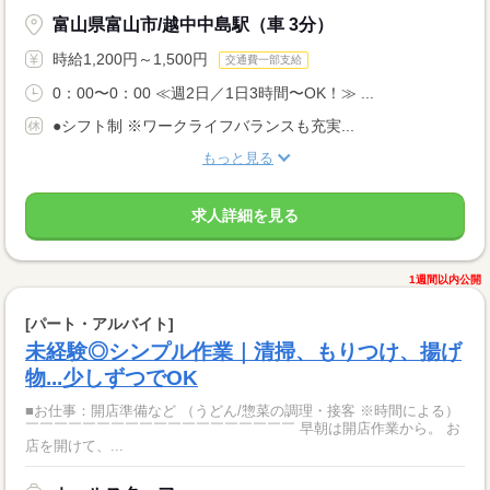
富山県富山市/越中中島駅（車 3分）
時給1,200円～1,500円
交通費一部支給
0：00〜0：00 ≪週2日／1日3時間〜OK！≫ ...
●シフト制 ※ワークライフバランスも充実...
もっと見る
求人詳細を見る
1週間以内公開
[パート・アルバイト]
未経験◎シンプル作業｜清掃、もりつけ、揚げ
物...少しずつでOK
■お仕事：開店準備など （うどん/惣菜の調理・接客 ※時間による）
￣￣￣￣￣￣￣￣￣￣￣￣￣￣￣￣￣￣￣ 早朝は開店作業から。 お
店を開けて、...