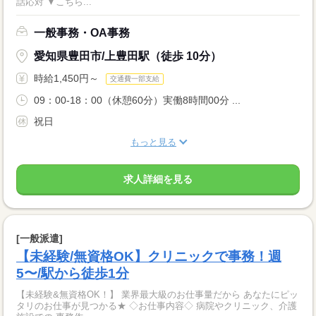
話応対 ▼こちら...
一般事務・OA事務
愛知県豊田市/上豊田駅（徒歩 10分）
時給1,450円～
交通費一部支給
09：00-18：00（休憩60分）実働8時間00分 ...
祝日
もっと見る
求人詳細を見る
[一般派遣]
【未経験/無資格OK】クリニックで事務！週
5〜/駅から徒歩1分
【未経験&無資格OK！】 業界最大級のお仕事量だから あなたにピッ
タリのお仕事が見つかる★ ◇お仕事内容◇ 病院やクリニック、介護