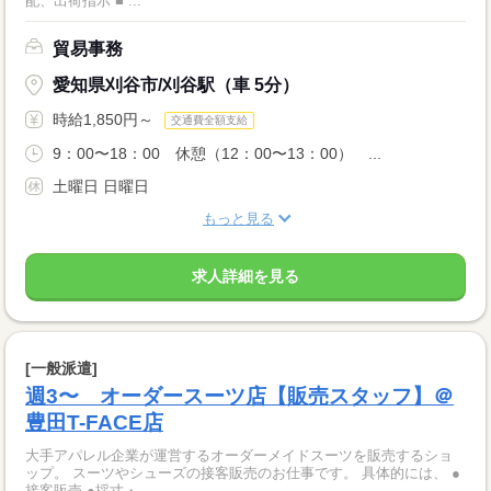
配、出荷指示 ■ ...
貿易事務
愛知県刈谷市/刈谷駅（車 5分）
時給1,850円～
交通費全額支給
9：00〜18：00 休憩（12：00〜13：00） ...
土曜日 日曜日
もっと見る
求人詳細を見る
[一般派遣]
週3〜 オーダースーツ店【販売スタッフ】＠
豊田T-FACE店
大手アパレル企業が運営するオーダーメイドスーツを販売するショ
ップ。 スーツやシューズの接客販売のお仕事です。 具体的には、 ●
接客販売 ●採寸・...