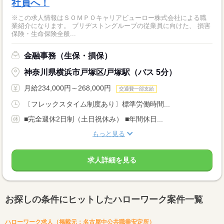
社員へ！
※この求人情報はＳＯＭＰＯキャリアビューロー株式会社による職
業紹介になります。 ブリヂストングループの従業員に向けた、 損害
保険・生命保険全般...
金融事務（生保・損保）
神奈川県横浜市戸塚区/戸塚駅（バス 5分）
月給234,000円～268,000円
交通費一部支給
〔フレックスタイム制度あり〕標準労働時間...
■完全週休2日制（土日祝休み） ■年間休日...
もっと見る
求人詳細を見る
お探しの条件にヒットしたハローワーク案件一覧
ハローワーク求人（掲載元：名古屋中公共職業安定所）