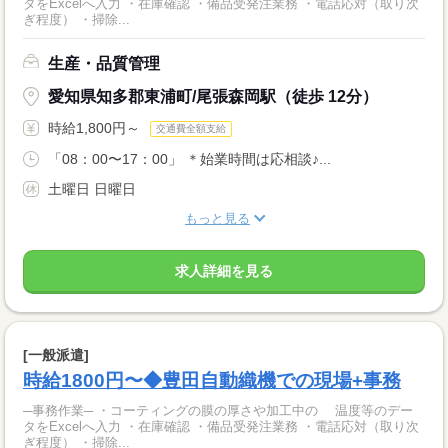
タをExcelへ入力 ・在庫確認 ・備品受発注業務 ・電話応対（取り次
ぎ程度） ・掃除...
生産・品質管理
愛知県知多郡東浦町/尾張森岡駅（徒歩 12分）
時給1,800円～
交通費全額支給
「08：00〜17：00」 ＊始業時間は応相談♪...
土曜日 日曜日
もっと見る
求人詳細を見る
[一般派遣]
時給1800円〜◆豊田自動織機での現場+事務
─事務作業─ ・コーティングの膜の厚さや加工中の 温度等のデー
タをExcelへ入力 ・在庫確認 ・備品受発注業務 ・電話応対（取り次
ぎ程度） ・掃除...