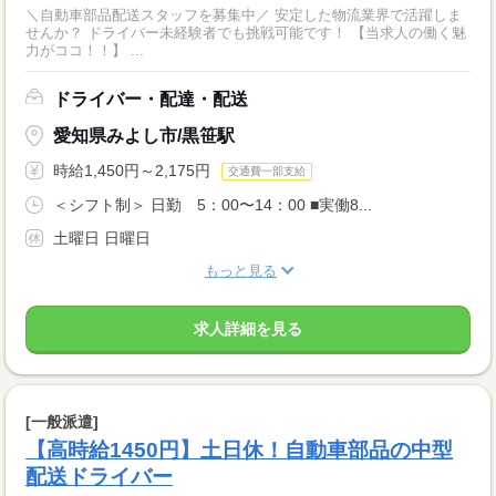
＼自動車部品配送スタッフを募集中／ 安定した物流業界で活躍しま
せんか？ ドライバー未経験者でも挑戦可能です！ 【当求人の働く魅
力がココ！！】 ...
ドライバー・配達・配送
愛知県みよし市/黒笹駅
時給1,450円～2,175円
交通費一部支給
＜シフト制＞ 日勤 5：00〜14：00 ■実働8...
土曜日 日曜日
もっと見る
求人詳細を見る
[一般派遣]
【高時給1450円】土日休！自動車部品の中型
配送ドライバー