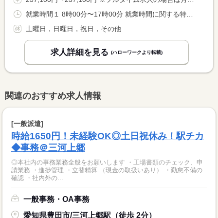
就業時間１ 8時00分〜17時00分 就業時間に関する特記事項 緊急作業等も場合シフト制の勤務有（夜間勤務等）
土曜日，日曜日，祝日，その他
求人詳細を見る
(ハローワークより転載)
関連のおすすめ求人情報
[一般派遣]
時給1650円！未経験OK◎土日祝休み！駅チカ
◆事務＠三河上郷
◎本社内の事務業務全般をお願いします ・工場書類のチェック、申
請業務 ・進捗管理 ・立替精算 （現金の取扱いあり） ・勤怠不備の
確認 ・社内外の...
一般事務・OA事務
愛知県豊田市/三河上郷駅（徒歩 2分）