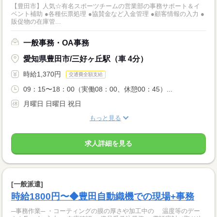
【豊田市】人気☆有名スポーツチームの営業部の事務サポート＆イ
ベント補助 ●各種伝票処理 ●協賛金など入金管理 ●顧客情報の入力 ●
販促物の在庫管...
一般事務・OA事務
愛知県豊田市/三好ヶ丘駅（車 4分）
時給1,370円
交通費全額支給
09：15〜18：00（実働08：00、休憩00：45）...
月曜日 日曜日 祝日
もっと見る
求人詳細を見る
[一般派遣]
時給1800円〜◆豊田自動織機での現場+事務
─事務作業─ ・コーティングの膜の厚さや加工中の 温度等のデー