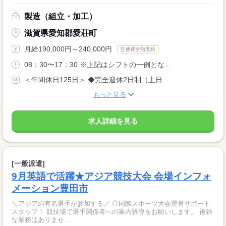
製造（組立・加工）
滋賀県愛知郡愛荘町
月給190,000円～240,000円
交通費全額支給
08：30〜17：30 ※上記はシフトの一例とな...
＜年間休日125日＞ ◆完全週休2日制（土日...
もっと見る
求人詳細を見る
[一般派遣]
9月英語で活躍★アジア競技大会 会場インフォ
メーション豊田市
＼アジアの有名選手が参加する／ ◎国際スポーツ大会運営サポート
スタッフ！ 競技場で選手関係者への案内誘導をお願いします。 複雑
な業務はありませ...