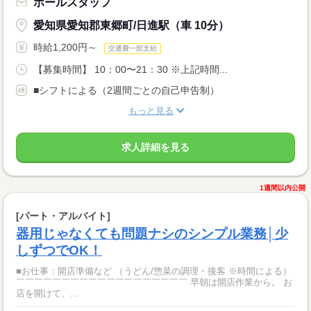
ホールスタッフ
愛知県愛知郡東郷町/日進駅（車 10分）
時給1,200円～
交通費一部支給
【募集時間】 10：00〜21：30 ※上記時間...
■シフトによる（2週間ごとの自己申告制）
もっと見る
求人詳細を見る
1週間以内公開
[パート・アルバイト]
器用じゃなくても問題ナシのシンプル業務│少
しずつでOK！
■お仕事：開店準備など （うどん/惣菜の調理・接客 ※時間による）
￣￣￣￣￣￣￣￣￣￣￣￣￣￣￣￣￣￣￣ 早朝は開店作業から。 お
店を開けて、...