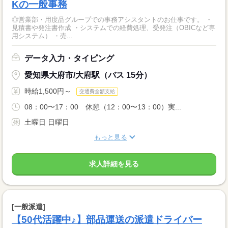
Kの一般事務
◎営業部・用度品グループでの事務アシスタントのお仕事です。 ・
見積書や発注書作成 ・システムでの経費処理、受発注（OBICなど専
用システム） ・売...
データ入力・タイピング
愛知県大府市/大府駅（バス 15分）
時給1,500円～
交通費全額支給
08：00〜17：00 休憩（12：00〜13：00）実...
土曜日 日曜日
もっと見る
求人詳細を見る
[一般派遣]
【50代活躍中♪】部品運送の派遣ドライバー