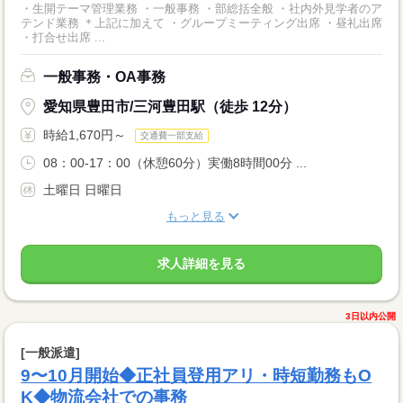
・生開テーマ管理業務 ・一般事務 ・部総括全般 ・社内外見学者のア
テンド業務 ＊上記に加えて ・グループミーティング出席 ・昼礼出席
・打合せ出席 ...
一般事務・OA事務
愛知県豊田市/三河豊田駅（徒歩 12分）
時給1,670円～
交通費一部支給
08：00-17：00（休憩60分）実働8時間00分 ...
土曜日 日曜日
もっと見る
求人詳細を見る
3日以内公開
[一般派遣]
9〜10月開始◆正社員登用アリ・時短勤務もO
K◆物流会社での事務