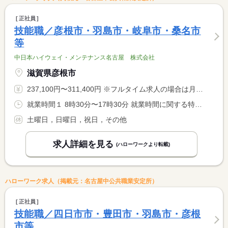
正社員
技能職／彦根市・羽島市・岐阜市・桑名市
等
中日本ハイウェイ・メンテナンス名古屋 株式会社
滋賀県彦根市
237,100円〜311,400円 ※フルタイム求人の場合は月額（換算額）、パート求人の場合は時間額を表示しています。
就業時間１ 8時30分〜17時30分 就業時間に関する特記事項 緊急作業等も場合シフト制の勤務有（夜間勤務等）
土曜日，日曜日，祝日，その他
求人詳細を見る
(ハローワークより転載)
ハローワーク求人（掲載元：名古屋中公共職業安定所）
正社員
技能職／四日市市・豊田市・羽島市・彦根
市等