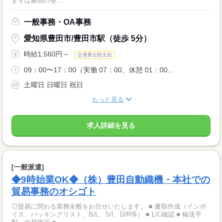
まずは書類の整...
一般事務・OA事務
愛知県豊田市/豊田市駅（徒歩 5分）
時給1,560円～
交通費全額支給
09：00〜17：00（実働 07：00、休憩 01：00...
土曜日 日曜日 祝日
もっと見る
求人詳細を見る
[一般派遣]
◆9時始業OK◆（株）豊田自動織機・本社での
貿易事務のオシゴト
◎貿易に関わる業務全般をお任せいたします。 ■ 書類作成（インボ
イス、パッキングリスト、B/L、S/I、D/R等） ■ L/C確認 ■ 輸送手