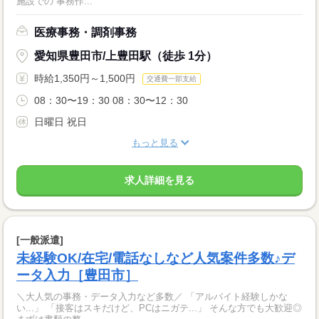
施設での 事務作...
医療事務・調剤事務
愛知県豊田市/上豊田駅（徒歩 1分）
時給1,350円～1,500円
交通費一部支給
08：30〜19：30 08：30〜12：30
日曜日 祝日
もっと見る
求人詳細を見る
[一般派遣]
未経験OK/在宅/電話なしなど人気案件多数♪デ
ータ入力［豊田市］
＼大人気の事務・データ入力など多数／ 「アルバイト経験しかな
い...」 「接客はスキだけど、PCはニガテ...」 そんな方でも大歓迎◎