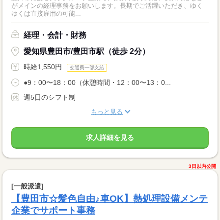
がメインの経理事務をお願いします。長期でご活躍いただき、ゆく
ゆくは直接雇用の可能...
経理・会計・財務
愛知県豊田市/豊田市駅（徒歩 2分）
時給1,550円
交通費一部支給
●9：00〜18：00（休憩時間・12：00〜13：0...
週5日のシフト制
もっと見る
求人詳細を見る
3日以内公開
[一般派遣]
【豊田市☆髪色自由♪車OK】熱処理設備メンテ
企業でサポート事務