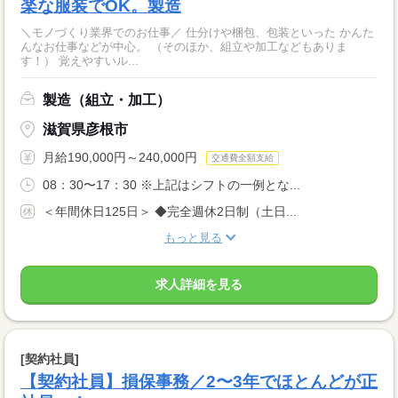
楽な服装でOK。製造
＼モノづくり業界でのお仕事／ 仕分けや梱包、包装といった かんた
んなお仕事などが中心。 （そのほか、組立や加工などもありま
す！） 覚えやすいル...
製造（組立・加工）
滋賀県彦根市
月給190,000円～240,000円
交通費全額支給
08：30〜17：30 ※上記はシフトの一例とな...
＜年間休日125日＞ ◆完全週休2日制（土日...
もっと見る
求人詳細を見る
[契約社員]
【契約社員】損保事務／2〜3年でほとんどが正