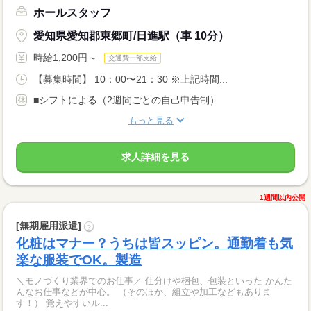
ホールスタッフ
愛知県愛知郡東郷町/日進駅（車 10分）
時給1,200円～
交通費一部支給
【募集時間】 10：00〜21：30 ※上記時間...
■シフトによる（2週間ごとの自己申告制）
もっと見る
求人詳細を見る
1週間以内公開
[無期雇用派遣]
?
化粧はマナー？うちは皆スッピン。通勤着も気
楽な服装でOK。製造
＼モノづくり業界でのお仕事／ 仕分けや梱包、包装といった かんた
んなお仕事などが中心。 （そのほか、組立や加工などもありま
す！） 覚えやすいル...