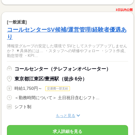
3日以内公開
[一般派遣]
コールセンターSV候補/運営管理/経験者優遇あ
り
博報堂グループの安定した環境で SVとしてステップアップしません
か？ ▼具体的には… ・スタッフへの研修やフォロー ・シフト作成、
勤怠管理 ・KPI...
コールセンター（テレフォンオペレーター）
東京都江東区/豊洲駅（徒歩 6分）
時給1,750円～
交通費一部支給
＜勤務時間について＞ 土日祝日含むシフト...
シフト制
もっと見る
求人詳細を見る