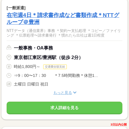
[一般派遣]
在宅週4日＊請求書作成など書類作成＊NTTグ
ループ＠豊洲
NTTデータ（通信業界）事務 ＊契約〜支払処理 ＊コピー／ファイリ
ング ＊伝票処理〜請求書発行 ＊慣れたら出社は週1日程度
一般事務・OA事務
東京都江東区/豊洲駅（徒歩 2分）
時給1,800円～
交通費全額支給
⇒9：00〜17：30 ＊7.5時間勤務＊休憩1...
土曜日 日曜日 祝日
もっと見る
求人詳細を見る
3日以内公開