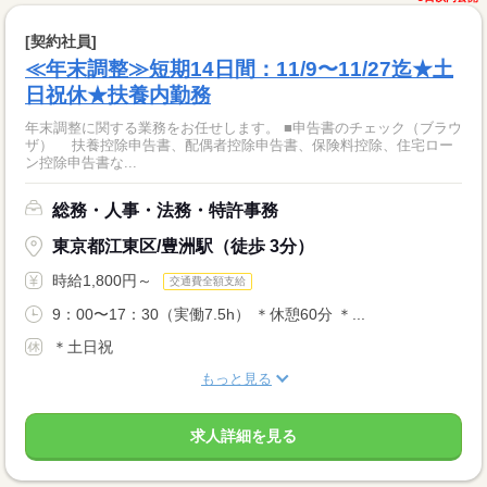
[契約社員]
≪年末調整≫短期14日間：11/9〜11/27迄★土
日祝休★扶養内勤務
年末調整に関する業務をお任せします。 ■申告書のチェック（ブラウ
ザ） 扶養控除申告書、配偶者控除申告書、保険料控除、住宅ロー
ン控除申告書な...
総務・人事・法務・特許事務
東京都江東区/豊洲駅（徒歩 3分）
時給1,800円～
交通費全額支給
9：00〜17：30（実働7.5h） ＊休憩60分 ＊...
＊土日祝
もっと見る
求人詳細を見る