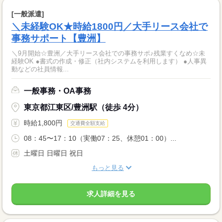
[一般派遣]
＼未経験OK★時給1800円／大手リース会社で
事務サポート【豊洲】
＼9月開始☆豊洲／大手リース会社での事務サポ♪残業すくなめ☆未
経験OK ●書式の作成・修正（社内システムを利用します） ●人事異
動などの社員情報...
一般事務・OA事務
東京都江東区/豊洲駅（徒歩 4分）
時給1,800円
交通費全額支給
08：45〜17：10（実働07：25、休憩01：00）...
土曜日 日曜日 祝日
もっと見る
求人詳細を見る