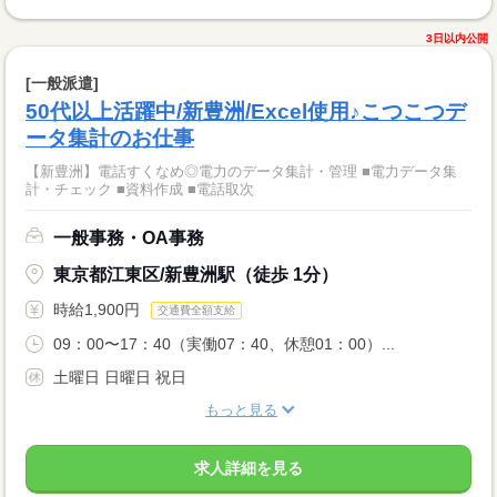
3日以内公開
[一般派遣]
50代以上活躍中/新豊洲/Excel使用♪こつこつデ
ータ集計のお仕事
【新豊洲】電話すくなめ◎電力のデータ集計・管理 ■電力データ集
計・チェック ■資料作成 ■電話取次
一般事務・OA事務
東京都江東区/新豊洲駅（徒歩 1分）
時給1,900円
交通費全額支給
09：00〜17：40（実働07：40、休憩01：00）...
土曜日 日曜日 祝日
もっと見る
求人詳細を見る