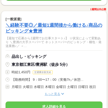
1週間以内公開
[一般派遣]
＼経験不要◎／最短1週間後から働ける♪商品の
ピッキング★豊洲
【最短で応募から1週間でお仕事スタート♪】 ☆状況によって変動あ
り ＼豊洲の大手スーパーで ネットスーパーのピッキング・梱包・発
送業務♪／ ＜...
品出し・ピッキング
東京都江東区/豊洲駅（徒歩 5分）
時給1,450円
交通費全額支給
【勤務時間】 9：00〜17：00（実働7h／休憩...
月曜日 火曜日 水曜日 木曜日 金曜日 土曜日 日曜日 祝日
もっと見る
求人詳細を見る