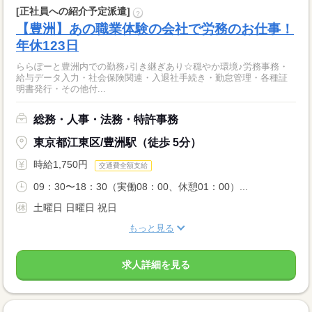
[正社員への紹介予定派遣]
?
【豊洲】あの職業体験の会社で労務のお仕事！
年休123日
ららぽーと豊洲内での勤務♪引き継ぎあり☆穏やか環境♪労務事務・
給与データ入力・社会保険関連・入退社手続き・勤怠管理・各種証
明書発行・その他付...
総務・人事・法務・特許事務
東京都江東区/豊洲駅（徒歩 5分）
時給1,750円
交通費全額支給
09：30〜18：30（実働08：00、休憩01：00）...
土曜日 日曜日 祝日
もっと見る
求人詳細を見る