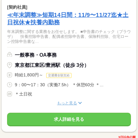
[契約社員]
≪年末調整≫短期14日間：11/9〜11/27迄★土
日祝休★扶養内勤務
年末調整に関する業務をお任せします。 ■申告書のチェック（ブラウ
ザ） 扶養控除申告書、配偶者控除申告書、保険料控除、住宅ロー
ン控除申告書な...
一般事務・OA事務
東京都江東区/豊洲駅（徒歩 3分）
時給1,800円～
交通費全額支給
9：00〜17：30（実働7.5h） ＊休憩60分 ＊...
＊土日祝
もっと見る
求人詳細を見る
3日以内公開