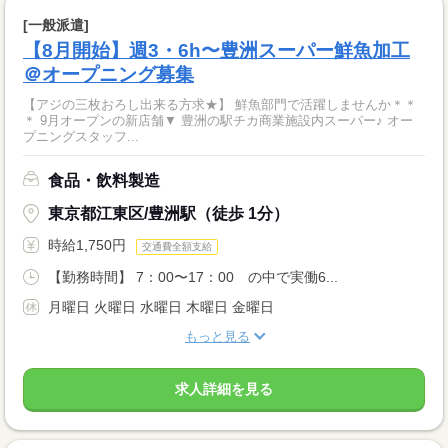
[一般派遣]
【8月開始】週3・6h〜豊洲スーパー鮮魚加工
＠オープニング募集
【アジの三枚おろし出来る方求★】 鮮魚部門で活躍しませんか＊＊
＊ 9月オープンの新店舗▼ 豊洲の駅チカ商業施設内スーパー♪ オー
プニングスタッフ...
食品・飲料製造
東京都江東区/豊洲駅（徒歩 1分）
時給1,750円
交通費全額支給
【勤務時間】 7：00〜17：00 の中で実働6...
月曜日 火曜日 水曜日 木曜日 金曜日
もっと見る
求人詳細を見る