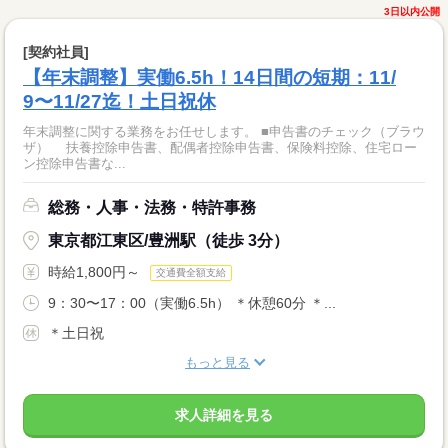
3日以内公開
[契約社員]
【年末調整】実働6.5h！14日間の短期：11/
9〜11/27迄！土日祝休
年末調整に関する業務をお任せします。 ■申告書のチェック（ブラウ
ザ） 扶養控除申告書、配偶者控除申告書、保険料控除、住宅ロー
ン控除申告書な...
総務・人事・法務・特許事務
東京都江東区/豊洲駅（徒歩 3分）
時給1,800円～
交通費全額支給
9：30〜17：00（実働6.5h） ＊休憩60分 ＊...
＊土日祝
もっと見る
求人詳細を見る