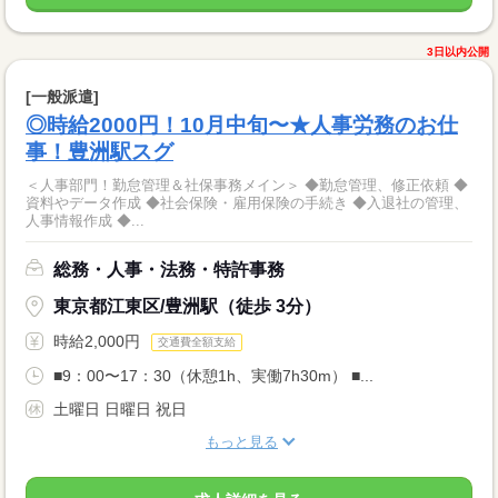
3日以内公開
[一般派遣]
◎時給2000円！10月中旬〜★人事労務のお仕
事！豊洲駅スグ
＜人事部門！勤怠管理＆社保事務メイン＞ ◆勤怠管理、修正依頼 ◆
資料やデータ作成 ◆社会保険・雇用保険の手続き ◆入退社の管理、
人事情報作成 ◆...
総務・人事・法務・特許事務
東京都江東区/豊洲駅（徒歩 3分）
時給2,000円
交通費全額支給
■9：00〜17：30（休憩1h、実働7h30m） ■...
土曜日 日曜日 祝日
もっと見る