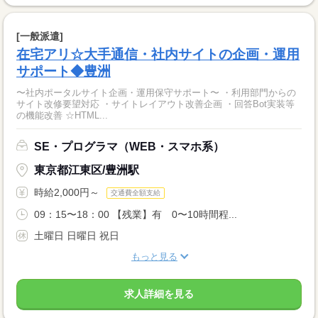
[一般派遣]
在宅アリ☆大手通信・社内サイトの企画・運用
サポート◆豊洲
〜社内ポータルサイト企画・運用保守サポート〜 ・利用部門からの
サイト改修要望対応 ・サイトレイアウト改善企画 ・回答Bot実装等
の機能改善 ☆HTML...
SE・プログラマ（WEB・スマホ系）
東京都江東区/豊洲駅
時給2,000円～
交通費全額支給
09：15〜18：00 【残業】有 0〜10時間程...
土曜日 日曜日 祝日
もっと見る
求人詳細を見る