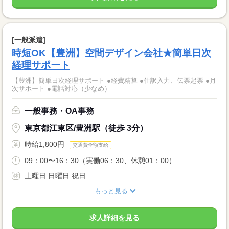
[一般派遣]
時短OK【豊洲】空間デザイン会社★簡単日次
経理サポート
【豊洲】簡単日次経理サポート ●経費精算 ●仕訳入力、伝票起票 ●月
次サポート ●電話対応（少なめ）
一般事務・OA事務
東京都江東区/豊洲駅（徒歩 3分）
時給1,800円
交通費全額支給
09：00〜16：30（実働06：30、休憩01：00）...
土曜日 日曜日 祝日
もっと見る
求人詳細を見る