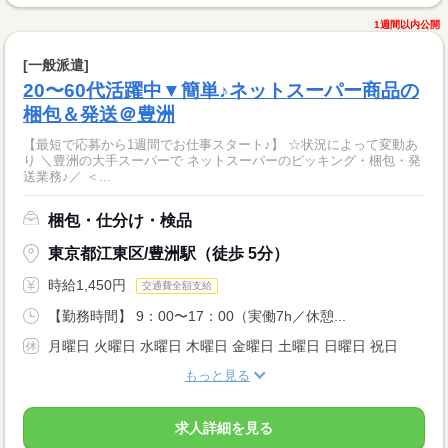
1週間以内公開
[一般派遣]
20〜60代活躍中▼簡単♪ネットスーパー商品の
梱包＆発送＠豊洲
【最短で応募から1週間でお仕事スタート♪】 ☆状況によって変動あ
り ＼豊洲の大手スーパーで ネットスーパーのピッキング・梱包・発
送業務♪／ ＜...
梱包・仕分け・検品
東京都江東区/豊洲駅（徒歩 5分）
時給1,450円
交通費全額支給
【勤務時間】 9：00〜17：00（実働7h／休憩...
月曜日 火曜日 水曜日 木曜日 金曜日 土曜日 日曜日 祝日
もっと見る
求人詳細を見る