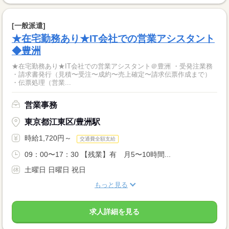
[一般派遣]
★在宅勤務あり★IT会社での営業アシスタント
◆豊洲
★在宅勤務あり★IT会社での営業アシスタント＠豊洲 ・受発注業務
・請求書発行（見積〜受注〜成約〜売上確定〜請求伝票作成まで）
・伝票処理（営業...
営業事務
東京都江東区/豊洲駅
時給1,720円～
交通費全額支給
09：00〜17：30 【残業】有 月5〜10時間...
土曜日 日曜日 祝日
もっと見る
求人詳細を見る