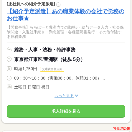
[正社員への紹介予定派遣]
?
【紹介予定派遣】あの職業体験の会社で労務の
お仕事★
【労務事務】ららぽーと豊洲内での勤務♪・給与データ入力・社会保
険関連・入退社手続き・勤怠管理・各種証明書発行・その他付随す
る庶務業務
総務・人事・法務・特許事務
東京都江東区/豊洲駅（徒歩 5分）
時給1,750円
交通費全額支給
09：30〜18：30（実働08：00、休憩01：00）...
土曜日 日曜日 祝日
もっと見る
求人詳細を見る
3日以内公開