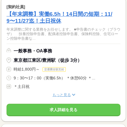
[契約社員]
【年末調整】実働6.5h！14日間の短期：11/
9〜11/27迄！土日祝休
年末調整に関する業務をお任せします。 ■申告書のチェック（ブラウ
ザ） 扶養控除申告書、配偶者控除申告書、保険料控除、住宅ロー
ン控除申告書な...
一般事務・OA事務
東京都江東区/豊洲駅（徒歩 3分）
時給1,800円～
交通費全額支給
9：30〜17：00（実働6.5h） ＊休憩60分 ＊...
＊土日祝
もっと見る
求人詳細を見る