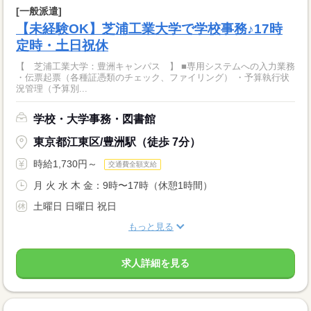
[一般派遣]
【未経験OK】芝浦工業大学で学校事務♪17時
定時・土日祝休
【 芝浦工業大学：豊洲キャンパス 】 ■専用システムへの入力業務
・伝票起票（各種証憑類のチェック、ファイリング） ・予算執行状
況管理（予算別...
学校・大学事務・図書館
東京都江東区/豊洲駅（徒歩 7分）
時給1,730円～
交通費全額支給
月 火 水 木 金：9時〜17時（休憩1時間）
土曜日 日曜日 祝日
もっと見る
求人詳細を見る