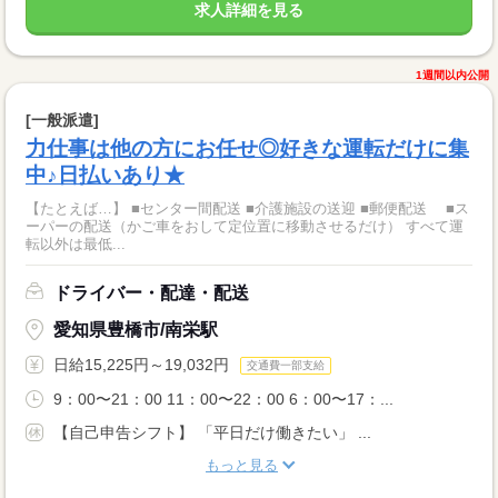
求人詳細を見る
1週間以内公開
[一般派遣]
力仕事は他の方にお任せ◎好きな運転だけに集
中♪日払いあり★
【たとえば…】 ■センター間配送 ■介護施設の送迎 ■郵便配送 ■ス
ーパーの配送（かご車をおして定位置に移動させるだけ） すべて運
転以外は最低...
ドライバー・配達・配送
愛知県豊橋市/南栄駅
日給15,225円～19,032円
交通費一部支給
9：00〜21：00 11：00〜22：00 6：00〜17：...
【自己申告シフト】 「平日だけ働きたい」 ...
もっと見る