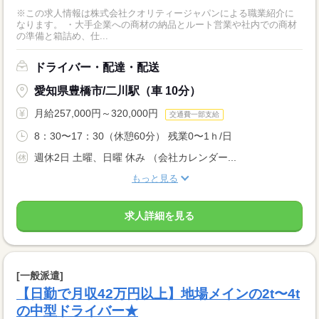
※この求人情報は株式会社クオリティージャパンによる職業紹介に
なります。 ・大手企業への商材の納品とルート営業や社内での商材
の準備と箱詰め、仕...
ドライバー・配達・配送
愛知県豊橋市/二川駅（車 10分）
月給257,000円～320,000円
交通費一部支給
8：30〜17：30（休憩60分） 残業0〜1ｈ/日
週休2日 土曜、日曜 休み （会社カレンダー...
もっと見る
求人詳細を見る
[一般派遣]
【日勤で月収42万円以上】地場メインの2t〜4t
の中型ドライバー★