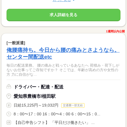
求人詳細を見る
1週間以内公開
[一般派遣]
俺腰痛持ち。今日から腰の痛みとさようなら。
センター間配送etc
毎日の配送業務。 腰の痛みと戦っているあなたへ 荷積み・荷下しが
ないお仕事ってご存知ですか？ そこでは、年齢が高めの方や女性の
方 力に自信がな...
ドライバー・配達・配送
愛知県豊橋市/植田駅
日給15,225円～19,032円
交通費一部支給
8：00〜17：00 16：00〜4：00 6：00〜15：0...
【自己申告シフト】 「平日だけ働きたい」 ...