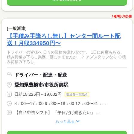
1週間以内公開
[一般派遣]
【手積み手降ろし無し】センター間ルート配
送！月収334950円〜
ドライバーの皆様へ 日々の業務お疲れ様です。 1日に何度もある、
積み荷積み下ろし業務…腰にきませんか…？ アズスタッフなら ◇積
み荷積み下ろし...
ドライバー・配達・配送
愛知県豊橋市/市役所前駅
日給15,225円～19,032円
交通費一部支給
8：00〜17：00 9：00〜18：00 12：00〜21：...
【自己申告シフト】 「平日だけ働きたい」 ...
もっと見る