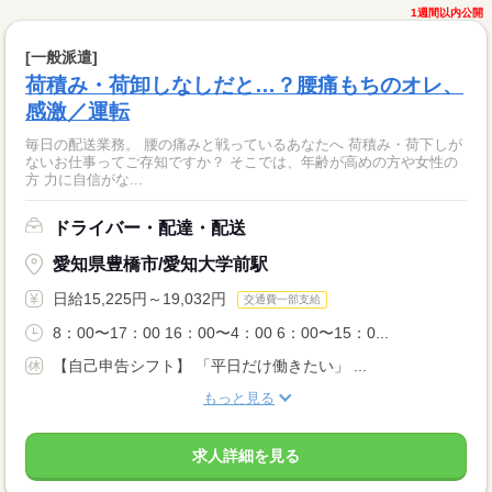
1週間以内公開
[一般派遣]
荷積み・荷卸しなしだと…？腰痛もちのオレ、
感激／運転
毎日の配送業務。 腰の痛みと戦っているあなたへ 荷積み・荷下しが
ないお仕事ってご存知ですか？ そこでは、年齢が高めの方や女性の
方 力に自信がな...
ドライバー・配達・配送
愛知県豊橋市/愛知大学前駅
日給15,225円～19,032円
交通費一部支給
8：00〜17：00 16：00〜4：00 6：00〜15：0...
【自己申告シフト】 「平日だけ働きたい」 ...
もっと見る
求人詳細を見る