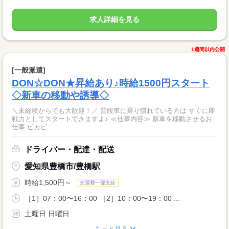
求人詳細を見る
1週間以内公開
[一般派遣]
DON☆DON★昇給あり♪時給1500円スタート
◇新車の移動や誘導◇
＼未経験からでも大歓迎！／ 普段車に乗り慣れている方は すぐに即
戦力としてスタートできますよ♪ ≪仕事内容≫ 新車を移動させるお
仕事 ピカピ...
ドライバー・配達・配送
愛知県豊橋市/豊橋駅
時給1,500円～
交通費一部支給
［1］07：00〜16：00 ［2］10：00〜19：00 ...
土曜日 日曜日
もっと見る