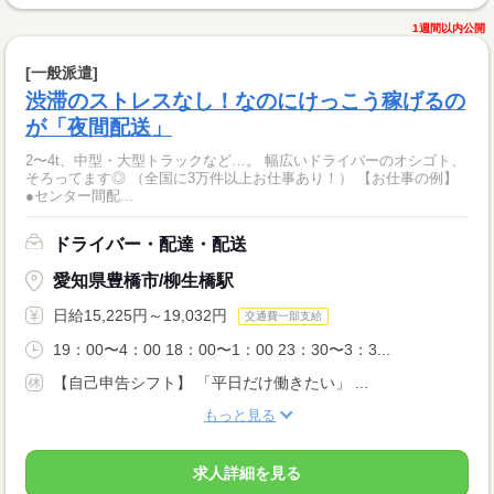
1週間以内公開
[一般派遣]
渋滞のストレスなし！なのにけっこう稼げるの
が「夜間配送」
2〜4t、中型・大型トラックなど…。 幅広いドライバーのオシゴト、
そろってます◎ （全国に3万件以上お仕事あり！） 【お仕事の例】
●センター間配...
ドライバー・配達・配送
愛知県豊橋市/柳生橋駅
日給15,225円～19,032円
交通費一部支給
19：00〜4：00 18：00〜1：00 23：30〜3：3...
【自己申告シフト】 「平日だけ働きたい」 ...
もっと見る
求人詳細を見る