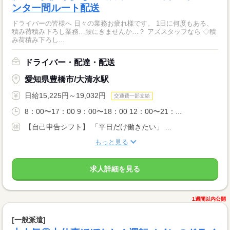
ンター間ルート配送
ドライバーの皆様へ 日々の業務お疲れ様です。 1日に何度もある、
積み荷積み下ろし業務…腰にきませんか…？ アズスタッフなら ◇積
み荷積み下ろし...
ドライバー・配達・配送
愛知県豊橋市/大清水駅
日給15,225円～19,032円
交通費一部支給
8：00〜17：00 9：00〜18：00 12：00〜21：...
【自己申告シフト】 「平日だけ働きたい」 ...
もっと見る
求人詳細を見る
1週間以内公開
[一般派遣]