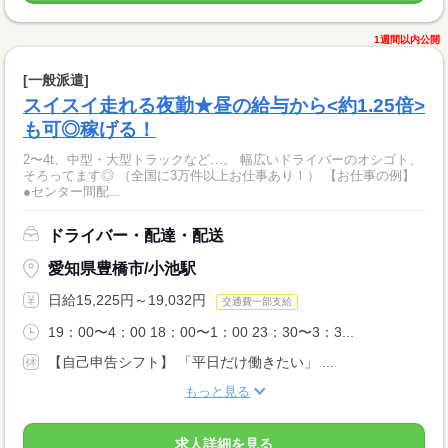
1週間以内公開
[一般派遣]
スイスイ走れる夜勤★昼の給与から<約1.25倍>
も可◎稼げる！
2〜4t、中型・大型トラックなど…。 幅広いドライバーのオシゴト、
そろってます◎ （全国に3万件以上お仕事あり！） 【お仕事の例】
●センター間配...
ドライバー・配達・配送
愛知県豊橋市/小池駅
日給15,225円～19,032円
交通費一部支給
19：00〜4：00 18：00〜1：00 23：30〜3：3...
【自己申告シフト】 「平日だけ働きたい」 ...
もっと見る
求人詳細を見る