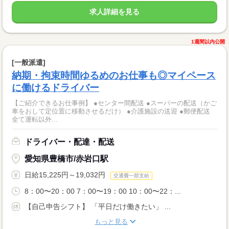
求人詳細を見る
1週間以内公開
[一般派遣]
納期・拘束時間ゆるめのお仕事も◎マイペース
に働けるドライバー
【ご紹介できるお仕事例】 ●センター間配送 ●スーパーの配送（かご
車をおして定位置に移動させるだけ） ●介護施設の送迎 ●郵便配送
全て運転以外...
ドライバー・配達・配送
愛知県豊橋市/赤岩口駅
日給15,225円～19,032円
交通費一部支給
8：00〜20：00 7：00〜19：00 10：00〜22：...
【自己申告シフト】 「平日だけ働きたい」 ...
もっと見る