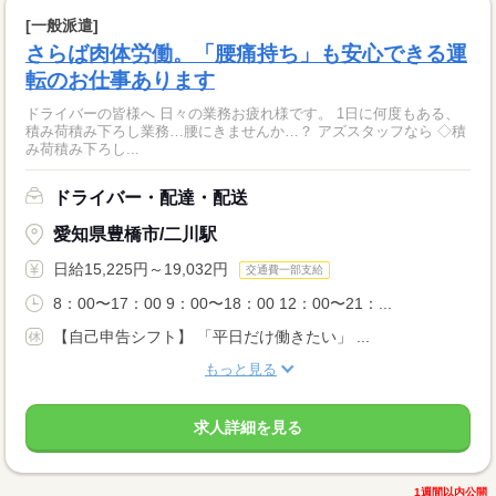
[一般派遣]
さらば肉体労働。「腰痛持ち」も安心できる運
転のお仕事あります
ドライバーの皆様へ 日々の業務お疲れ様です。 1日に何度もある、
積み荷積み下ろし業務…腰にきませんか…？ アズスタッフなら ◇積
み荷積み下ろし...
ドライバー・配達・配送
愛知県豊橋市/二川駅
日給15,225円～19,032円
交通費一部支給
8：00〜17：00 9：00〜18：00 12：00〜21：...
【自己申告シフト】 「平日だけ働きたい」 ...
もっと見る
求人詳細を見る
1週間以内公開