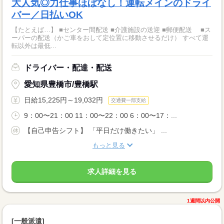
大人気◎力仕事ほぼなし！運転メインのドライ
バー／日払いOK
【たとえば…】 ■センター間配送 ■介護施設の送迎 ■郵便配送 ■ス
ーパーの配送（かご車をおして定位置に移動させるだけ） すべて運
転以外は最低...
ドライバー・配達・配送
愛知県豊橋市/豊橋駅
日給15,225円～19,032円
交通費一部支給
9：00〜21：00 11：00〜22：00 6：00〜17：...
【自己申告シフト】 「平日だけ働きたい」 ...
もっと見る
求人詳細を見る
1週間以内公開
[一般派遣]