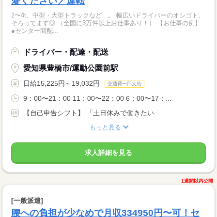
愛ください／運転
2〜4t、中型・大型トラックなど…。 幅広いドライバーのオシゴト、
そろってます◎ （全国に3万件以上お仕事あり！） 【お仕事の例】
●センター間配...
ドライバー・配達・配送
愛知県豊橋市/運動公園前駅
日給15,225円～19,032円
交通費一部支給
9：00〜21：00 11：00〜22：00 6：00〜17：...
【自己申告シフト】 「土日休みで働きたい...
もっと見る
求人詳細を見る
1週間以内公開
[一般派遣]
腰への負担が少なめで月収334950円〜可！セ