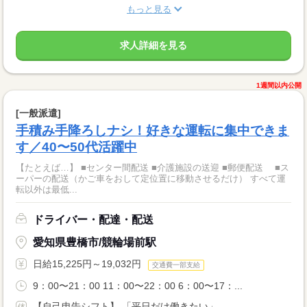
もっと見る
求人詳細を見る
1週間以内公開
[一般派遣]
手積み手降ろしナシ！好きな運転に集中できま
す／40〜50代活躍中
【たとえば…】 ■センター間配送 ■介護施設の送迎 ■郵便配送 ■ス
ーパーの配送（かご車をおして定位置に移動させるだけ） すべて運
転以外は最低...
ドライバー・配達・配送
愛知県豊橋市/競輪場前駅
日給15,225円～19,032円
交通費一部支給
9：00〜21：00 11：00〜22：00 6：00〜17：...
【自己申告シフト】 「平日だけ働きたい」 ...