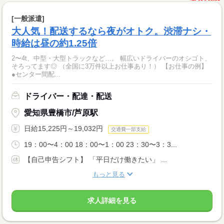
[一般派遣]
大人気！配送するなら夜がオトク。渋滞ナシ・
時給は昼の約1.25倍
2〜4t、中型・大型トラックなど…。 幅広いドライバーのオシゴト、
そろってます◎ （全国に3万件以上お仕事あり！） 【お仕事の例】
●センター間配...
ドライバー・配達・配送
愛知県豊橋市/芦原駅
日給15,225円～19,032円
交通費一部支給
19：00〜4：00 18：00〜1：00 23：30〜3：3...
【自己申告シフト】 「平日だけ働きたい」 ...
もっと見る
求人詳細を見る