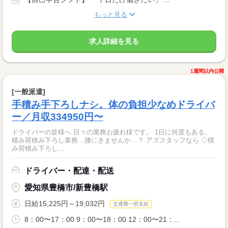
もっと見る
求人詳細を見る
1週間以内公開
[一般派遣]
手積み手下ろしナシ。体の負担少なめドライバ
ー／月収334950円〜
ドライバーの皆様へ 日々の業務お疲れ様です。 1日に何度もある、
積み荷積み下ろし業務…腰にきませんか…？ アズスタッフなら ◇積
み荷積み下ろし...
ドライバー・配達・配送
愛知県豊橋市/新豊橋駅
日給15,225円～19,032円
交通費一部支給
8：00〜17：00 9：00〜18：00 12：00〜21：...