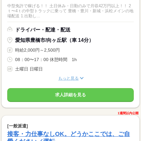
中型免許で稼げる！！ 土日休み・日勤のみで月収42万円以上！！ 2
ｔ〜4ｔの中型トラックに乗って 豊橋・豊川・新城・浜松メインの地
場配送 1.出勤し...
ドライバー・配達・配送
愛知県豊橋市/向ヶ丘駅（車 14分）
時給2,000円～2,500円
08：00〜17：00 休憩時間 1h
土曜日 日曜日
もっと見る
求人詳細を見る
1週間以内公開
[一般派遣]
接客・力仕事なしOK。どうかここでは、ご自