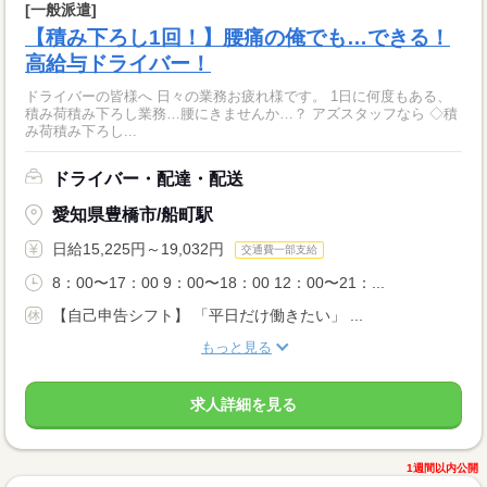
[一般派遣]
【積み下ろし1回！】腰痛の俺でも…できる！
高給与ドライバー！
ドライバーの皆様へ 日々の業務お疲れ様です。 1日に何度もある、
積み荷積み下ろし業務…腰にきませんか…？ アズスタッフなら ◇積
み荷積み下ろし...
ドライバー・配達・配送
愛知県豊橋市/船町駅
日給15,225円～19,032円
交通費一部支給
8：00〜17：00 9：00〜18：00 12：00〜21：...
【自己申告シフト】 「平日だけ働きたい」 ...
もっと見る
求人詳細を見る
1週間以内公開