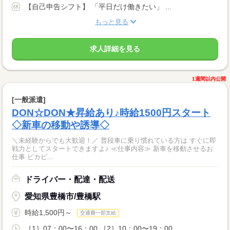
【自己申告シフト】 「平日だけ働きたい」 ...
もっと見る
求人詳細を見る
1週間以内公開
[一般派遣]
DON☆DON★昇給あり♪時給1500円スタート
◇新車の移動や誘導◇
＼未経験からでも大歓迎！／ 普段車に乗り慣れている方は すぐに即
戦力としてスタートできますよ♪ ≪仕事内容≫ 新車を移動させるお
仕事 ピカピ...
ドライバー・配達・配送
愛知県豊橋市/豊橋駅
時給1,500円～
交通費一部支給
［1］07：00〜16：00 ［2］10：00〜19：00 ...