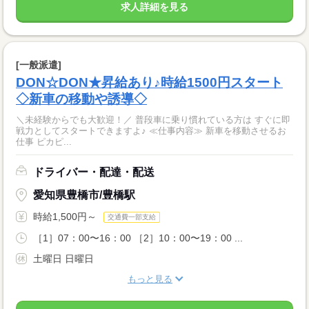
求人詳細を見る
[一般派遣]
DON☆DON★昇給あり♪時給1500円スタート
◇新車の移動や誘導◇
＼未経験からでも大歓迎！／ 普段車に乗り慣れている方は すぐに即
戦力としてスタートできますよ♪ ≪仕事内容≫ 新車を移動させるお
仕事 ピカピ...
ドライバー・配達・配送
愛知県豊橋市/豊橋駅
時給1,500円～
交通費一部支給
［1］07：00〜16：00 ［2］10：00〜19：00 ...
土曜日 日曜日
もっと見る