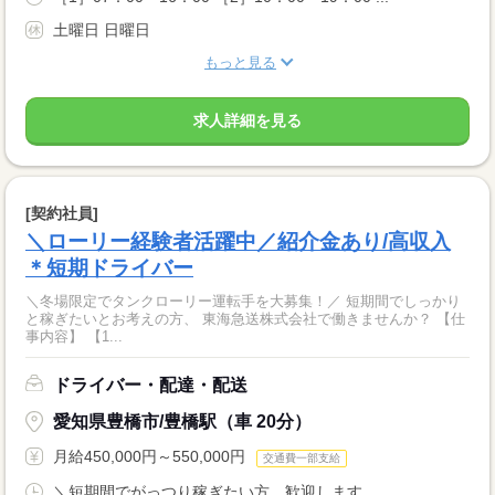
土曜日 日曜日
もっと見る
求人詳細を見る
[契約社員]
＼ローリー経験者活躍中／紹介金あり/高収入
＊短期ドライバー
＼冬場限定でタンクローリー運転手を大募集！／ 短期間でしっかり
と稼ぎたいとお考えの方、 東海急送株式会社で働きませんか？ 【仕
事内容】 【1...
ドライバー・配達・配送
愛知県豊橋市/豊橋駅（車 20分）
月給450,000円～550,000円
交通費一部支給
＼短期間でがっつり稼ぎたい方、歓迎します...