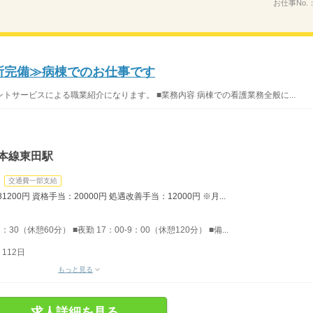
お仕事No.
児所完備≫病棟でのお仕事です
サービスによる職業紹介になります。 ■業務内容 病棟での看護業務全般に...
本線東田駅
交通費一部支給
200円 資格手当：20000円 処遇改善手当：12000円 ※月...
：30（休憩60分） ■夜勤 17：00-9：00（休憩120分） ■備...
112日
もっと見る
求人詳細を見る