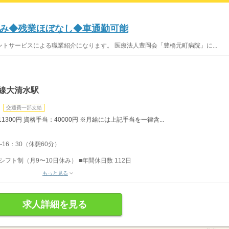
み◆残業ほぼなし◆車通勤可能
トサービスによる職業紹介になります。 医療法人豊岡会「豊橋元町病院」に...
線大清水駅
交通費一部支給
1300円 資格手当：40000円 ※月給には上記手当を一律含...
-16：30（休憩60分）
シフト制（月9〜10日休み） ■年間休日数 112日
もっと見る
求人詳細を見る