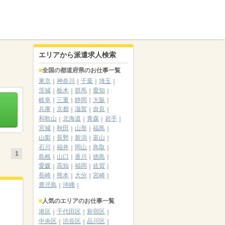
エリアから派遣求人検索
全国の都道府県のお仕事一覧
東京
神奈川
千葉
埼玉
茨城
栃木
群馬
愛知
岐阜
三重
静岡
大阪
兵庫
京都
滋賀
奈良
和歌山
北海道
青森
岩手
宮城
秋田
山形
福島
山梨
長野
新潟
富山
石川
福井
岡山
鳥取
1
島根
山口
香川
徳島
愛媛
高知
福岡
佐賀
長崎
熊本
大分
宮崎
鹿児島
沖縄
人気のエリアのお仕事一覧
港区
千代田区
新宿区
中央区
渋谷区
品川区