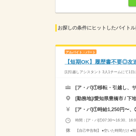
お探しの条件にヒットしたバイトル
アルバイト・パート
【短期OK】履歴書不要◎友
[1]引越しアシスタント 3人1チームにて1日
[ア・パ]
①移転・引越し、
[勤務地]/愛知県豊橋市 / 下
[ア・パ]
①時給1,250円〜、
時間：[ア・パ]①07:30〜16:30、16:0
【自己申告制】 ●空いた時間だけ ●期