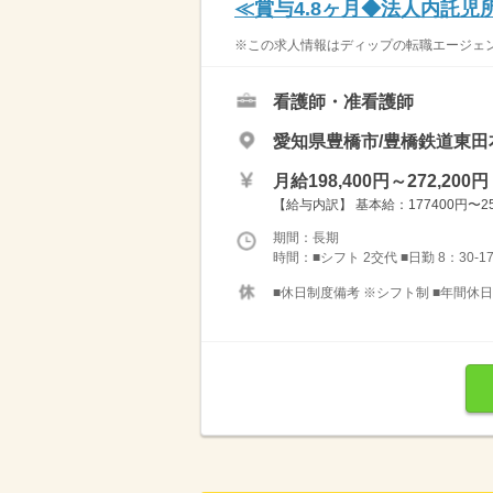
≪賞与4.8ヶ月◆法人内託
※この求人情報はディップの転職エージェント
看護師・准看護師
愛知県豊橋市/豊橋鉄道東田
月給198,400円～272,200円
【給与内訳】 基本給：177400円〜251
期間：長期
時間：■シフト 2交代 ■日勤 8：30-17
■休日制度備考 ※シフト制 ■年間休日数