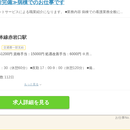
児所完備≫病棟でのお仕事です
サービスによる職業紹介になります。 ■業務内容 病棟での看護業務全般に...
本線赤岩口駅
交通費一部支給
200円 資格手当：15000円 処遇改善手当：6000円 ※月...
：30（休憩60分） ■夜勤 17：00-9：00（休憩120分） ■備...
 112日
もっと見る
求人詳細を見る
お仕事No