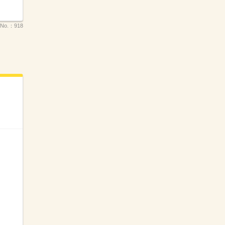
No.：
918