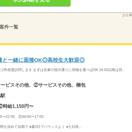
お仕事
案件一覧
達と一緒に面接OK◎高校生大歓迎◎
に2件程度訪問します まずは先輩の指示通りに荷物を運べばOK 16:00以降は荷...
サービスその他、②サービスその他、梱包
地駅
②時給1,150円〜
0〜22:00、②08:00〜17:00
間を決めて短期で ●週3日でバランスよく ●土日祝...