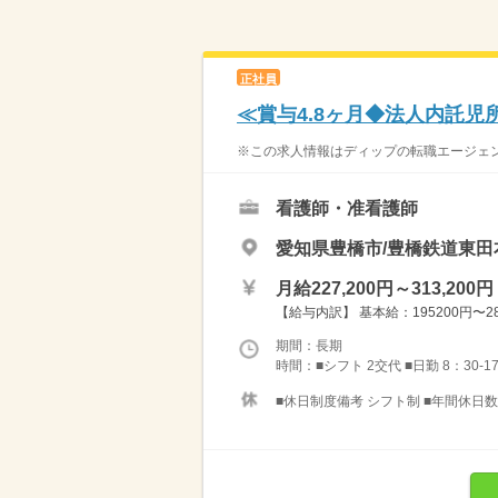
正社員
≪賞与4.8ヶ月◆法人内託
※この求人情報はディップの転職エージェント
看護師・准看護師
愛知県豊橋市/豊橋鉄道東田
月給227,200円～313,200円
【給与内訳】 基本給：195200円〜281
期間：長期
時間：■シフト 2交代 ■日勤 8：30-17
■休日制度備考 シフト制 ■年間休日数 