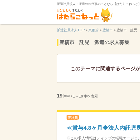
派遣社員求人・派遣のお仕事のことなら【はたらこねっと
派遣社員求人TOP
>
京都府
>
豊橋市
>
豊橋市 託児
豊橋市 託児 派遣の求人募集
このテーマに関連するページ
19
件中 / 1～19件を表示
正社員
≪賞与4.8ヶ月◆法人内託
※この求人情報はディップの転職エージェント