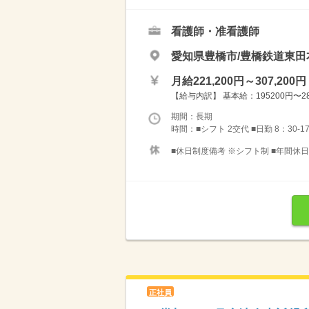
看護師・准看護師
愛知県豊橋市/豊橋鉄道東田
月給221,200円～307,200円
【給与内訳】 基本給：195200円〜281
期間：長期
時間：■シフト 2交代 ■日勤 8：30-17
■休日制度備考 ※シフト制 ■年間休日数
正社員